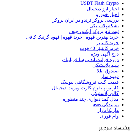
USDT Flash Crypto
اخبار ارز دیجیتال
اخبار خودرو
بررسی بروکر ترندو در ایران بروکر
بشکه پلاستیکی
ثبت نام بروکر ایکس چیف
خرید بهترین قهوه | خرید قهوه | قهوه گرنیکا کافی
خرید کانتینر
خرید کانتینر 40 فوت
درج آگهی ویژه
دوره فرانت اند پارسا قربانیان
سبد پلاستیکی
صندوق طلا
قهوه ساز
قیمت گیت فروشگاهی نیوسک
کارتیو، پلتفرم کارت ویزیت دیجیتال
گالن پلاستیکی
مدل کمد دیواری چند منظوره
نمایندگی asus
هاریکا بازار
وام فوری
پیشنهاد سردبیر