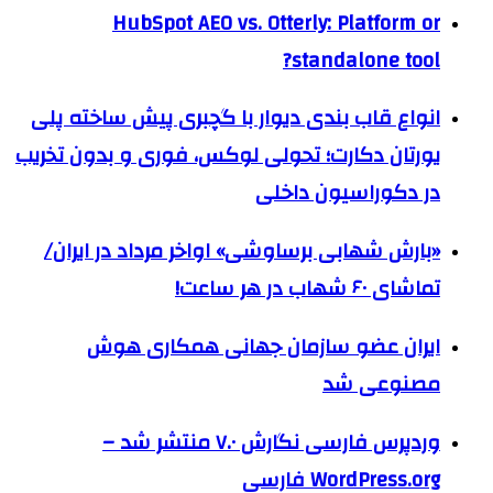
HubSpot AEO vs. Otterly: Platform or
standalone tool?
انواع قاب بندی دیوار با گچبری پیش ساخته پلی
یورتان دکارت؛ تحولی لوکس، فوری و بدون تخریب
در دکوراسیون داخلی
«بارش شهابی برساوشی» اواخر مرداد در ایران/
تماشای ۶۰ شهاب در هر ساعت!
ایران عضو سازمان جهانی همکاری هوش
مصنوعی شد
وردپرس فارسی نگارش ۷.۰ منتشر شد –
WordPress.org فارسی