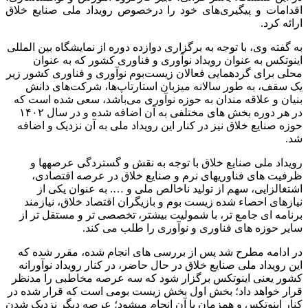
اقدامات و پیگیری‌های خود را درخصوص رویداد ملی صنایع خلاق
ارائه کرد.
به گفته وی، با توجه به برگزاری دوازده دوره از نمایشگاه بین المللی
اینوتکس به عنوان رویداد نوآوری و فناوری کشور که به عنوان
محلی برای گردهمایی فعالان زیست‌بوم نوآوری و فناوری کشور زیر
یک سقف، به طور سالانه میزبان استارتاپ‌ها، شرکت‌های دانش
‌بنیان و علاقه‌ مندان به حوزه نوآوری می‌باشد، سعی شده است که
در هر دوره بخش های مختلفی به آن اضافه شده و در سال ۱۴۰۲
حوزه صنایع خلاق نیز در کنار این رویداد ملی به آن نزدیک و اضافه
شد.
رویداد ملی صنایع خلاق با توجه به نقش و گستردگی عرصه‎ها و
ظرفیت های فناوریهای نرم و صنایع خلاق در عرصه اقتصادی،
اشتغالزایی، سهم از تولید ناخالص ملی و …. به عنوان یکی از
نیازهای احصاء شده زیست بوم و بازیگران اقتصاد خلاق، نیازمند
برنامه ای جامع تر، با شمولیت بیشتر، تخصصی تر و مستقل تر از
سایر حوزه های فناوری و نوآوری را طلب می کند.
در ادامه مطرح شد پس از بررسی های انجام شده، مقرر شده که
این رویداد ملی صنایع خلاق در حال حاضر، در کنار رویداد نوآورانه
کشور یعنی اینوتکس برگزار شود که سه عرصه مخاطبی را مدنظر
قرار خواهد داد؛ بخش اول بخش زیست بومی است که قرار شده در
کنار اینوتکس و همزمان با آن انجام می‎شود؛ عرصه دیگر نزدیک شدن