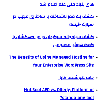
های بنیاد ملی علم اعلام شد
کشف یک قمر ناشناخته با ساختاری عجیب در
سیارک «نیسا»
کشف سیاه‌چاله سرگردان در مرز کهکشان با
کمک هوش مصنوعی
The Benefits of Using Managed Hosting for
Your Enterprise WordPress Site
خانه هوشمند کایا
HubSpot AEO vs. Otterly: Platform or
standalone tool?