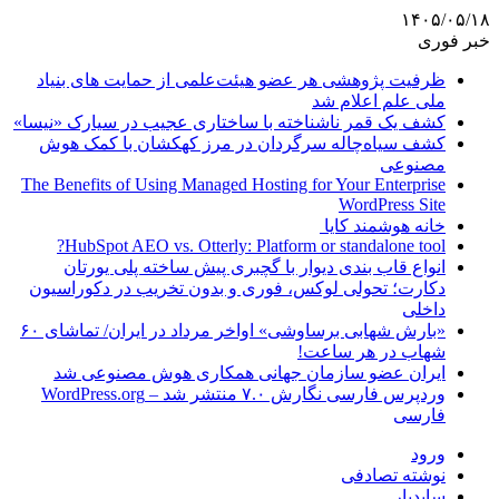
۱۴۰۵/۰۵/۱۸
خبر فوری
ظرفیت پژوهشی هر عضو هیئت‌علمی از حمایت های بنیاد
ملی علم اعلام شد
کشف یک قمر ناشناخته با ساختاری عجیب در سیارک «نیسا»
کشف سیاه‌چاله سرگردان در مرز کهکشان با کمک هوش
مصنوعی
The Benefits of Using Managed Hosting for Your Enterprise
WordPress Site
خانه هوشمند کایا
HubSpot AEO vs. Otterly: Platform or standalone tool?
انواع قاب بندی دیوار با گچبری پیش ساخته پلی یورتان
دکارت؛ تحولی لوکس، فوری و بدون تخریب در دکوراسیون
داخلی
«بارش شهابی برساوشی» اواخر مرداد در ایران/ تماشای ۶۰
شهاب در هر ساعت!
ایران عضو سازمان جهانی همکاری هوش مصنوعی شد
وردپرس فارسی نگارش ۷.۰ منتشر شد – WordPress.org
فارسی
ورود
نوشته تصادفی
سایدبار