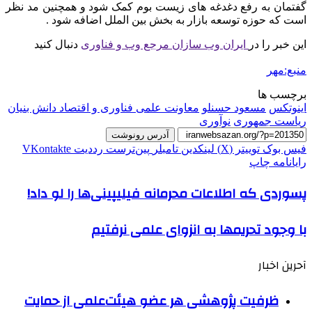
گفتمان به رفع دغدغه های زیست بوم کمک شود و همچنین مد نظر
است که حوزه توسعه بازار به بخش بین الملل اضافه شود .
این خبر را در
ایران وب سازان مرجع وب و فناوری
دنبال کنید
منبع:مهر
برچسب ها
اینوتکس
مسعود حسنلو
معاونت علمی فناوری و اقتصاد دانش بنیان
ریاست جمهوری
نوآوری
آدرس رونوشت
فیس بوک
توییتر (X)
لینکدین
‫تامبلر
‫پین‌ترست
‫رددیت
‫VKontakte
رایانامه
چاپ
پسوردی که اطلاعات محرمانه فیلیپینی‌ها را لو داد!
با وجود تحریمها به انزوای علمی نرفتیم
آحرین اخبار
ظرفیت پژوهشی هر عضو هیئت‌علمی از حمایت