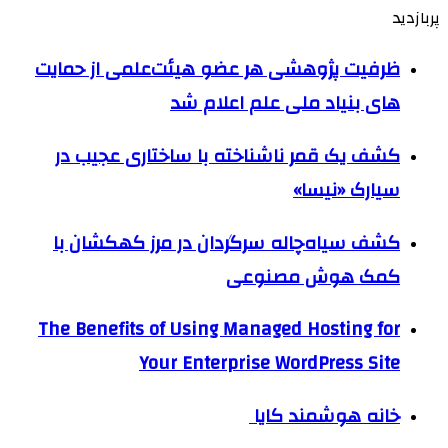
پربازدید
ظرفیت پژوهشی هر عضو هیئت‌علمی از حمایت
های بنیاد ملی علم اعلام شد
کشف یک قمر ناشناخته با ساختاری عجیب در
سیارک «نیسا»
کشف سیاه‌چاله سرگردان در مرز کهکشان با
کمک هوش مصنوعی
The Benefits of Using Managed Hosting for
Your Enterprise WordPress Site
خانه هوشمند کایا