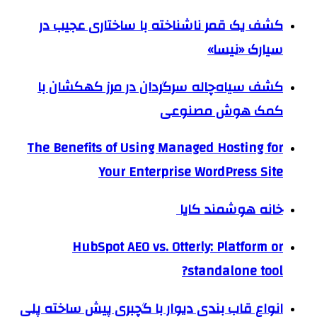
کشف یک قمر ناشناخته با ساختاری عجیب در
سیارک «نیسا»
کشف سیاه‌چاله سرگردان در مرز کهکشان با
کمک هوش مصنوعی
The Benefits of Using Managed Hosting for
Your Enterprise WordPress Site
خانه هوشمند کایا
HubSpot AEO vs. Otterly: Platform or
standalone tool?
انواع قاب بندی دیوار با گچبری پیش ساخته پلی