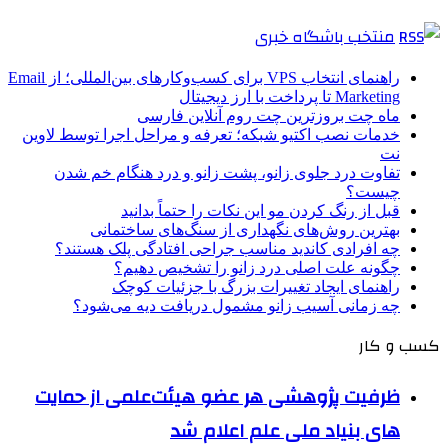
منتخب باشگاه خبری
راهنمای انتخاب VPS برای کسب‌وکارهای بین‌المللی؛ از Email
Marketing تا پرداخت با ارز دیجیتال
ماه چت بروزترین چت روم آنلاین فارسی
خدمات نصب اکتیو شبکه؛ تعرفه و مراحل اجرا توسط لاوین
نت
تفاوت درد جلوی زانو، پشت زانو و درد هنگام خم شدن
چیست؟
قبل از رنگ کردن مو این نکات را حتماً بدانید
بهترین روش‌های نگهداری از سنگ‌های ساختمانی
چه افرادی کاندید مناسب جراحی افتادگی پلک هستند؟
چگونه علت اصلی درد زانو را تشخیص دهیم؟
راهنمای ایجاد تغییرات بزرگ با جزئیات کوچک
چه زمانی آسیب زانو مشمول دریافت دیه می‌شود؟
کسب و کار
ظرفیت پژوهشی هر عضو هیئت‌علمی از حمایت
های بنیاد ملی علم اعلام شد