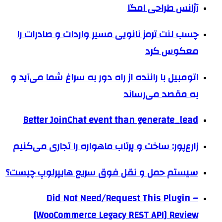
آژانس طراحی امگا
چسب لنت ترمز نانویی مسیر واردات و صادرات را
معکوس کرد
اتومبیل با راننده از راه دور به سراغ شما می‌آید و
به مقصد می‌رساند
Better JoinChat event than generate_lead
زارع‌پور: ساخت و پرتاب ماهواره را تجاری می‌کنیم
سیستم حمل و نقل فوق سریع هایپرلوپ چیست؟
Did Not Need/Request This Plugin –
[WooCommerce Legacy REST API] Review