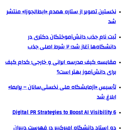
نخستین تصویر از ستاره همدم «ابط‌الجوزا» منتشر
شد
ثبت نام جذب دانش‌آموختگان دکتری در
دانشگاه‌ها آغاز شد؛ ۲ شرط اصلی جذب
مقایسه کیف مدرسه ایرانی و خارجی؛ کدام کیف
برای دانش‌آموز بهتر است؟
تأسیس «آزمایشگاه ملی نخستی‌سانان – پرایما»
ابلاغ شد
6 Digital PR Strategies to Boost AI Visibility
دو استاد دانشگاه امیرکبیر در فهرست دبیران