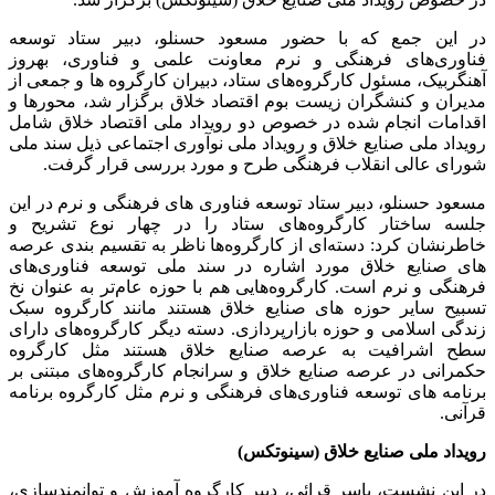
در این جمع که با حضور مسعود حسنلو، دبیر ستاد توسعه
فناوری‌های فرهنگی و نرم معاونت علمی و فناوری، بهروز
آهنگربیک، مسئول کارگروه‌های ستاد، دبیران کارگروه ها و جمعی از
مدیران و کنشگران زیست بوم اقتصاد خلاق برگزار شد، محورها و
اقدامات انجام شده در خصوص دو رویداد ملی اقتصاد خلاق شامل
رویداد ملی صنایع خلاق و رویداد ملی نوآوری اجتماعی ذیل سند ملی
شورای عالی انقلاب فرهنگی طرح و مورد بررسی قرار گرفت.
مسعود حسنلو، دبیر ستاد توسعه فناوری های فرهنگی و نرم در این
جلسه ساختار کارگروه‌های ستاد را در چهار نوع تشریح و
خاطرنشان کرد: دسته‌ای از کارگروه‌ها ناظر به تقسیم بندی عرصه
های صنایع خلاق مورد اشاره در سند ملی توسعه فناوری‌های
فرهنگی و نرم است. کارگروه‌هایی هم با حوزه عام‌تر به عنوان نخ
تسبیح سایر حوزه های صنایع خلاق هستند مانند کارگروه سبک
زندگی اسلامی و حوزه بازارپردازی. دسته دیگر کارگروه‌های دارای
سطح اشرافیت به عرصه صنایع خلاق هستند مثل کارگروه
حکمرانی در عرصه صنایع خلاق و سرانجام کارگروه‌های مبتنی بر
برنامه های توسعه فناوری‌های فرهنگی و نرم مثل کارگروه برنامه
قرآنی.
رویداد ملی صنایع خلاق (سینوتکس)
در این نشست، یاسر قرائی، دبیر کارگروه آموزش و توانمندسازی،