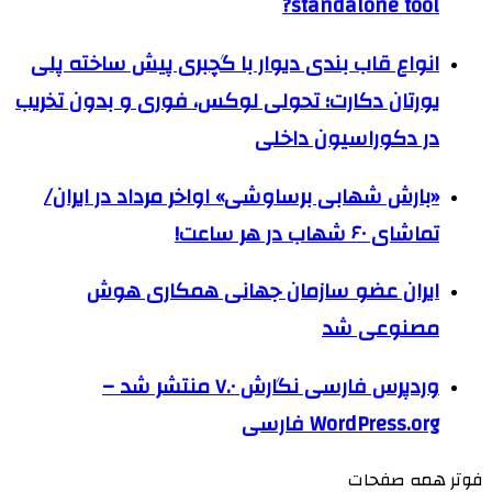
standalone tool?
انواع قاب بندی دیوار با گچبری پیش ساخته پلی
یورتان دکارت؛ تحولی لوکس، فوری و بدون تخریب
در دکوراسیون داخلی
«بارش شهابی برساوشی» اواخر مرداد در ایران/
تماشای ۶۰ شهاب در هر ساعت!
ایران عضو سازمان جهانی همکاری هوش
مصنوعی شد
وردپرس فارسی نگارش ۷.۰ منتشر شد –
WordPress.org فارسی
فوتر همه صفحات