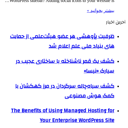
WordPress sidebar? Adding social icons to your website is…
بیشتر بخوانید »
آحرین اخبار
ظرفیت پژوهشی هر عضو هیئت‌علمی از حمایت
های بنیاد ملی علم اعلام شد
کشف یک قمر ناشناخته با ساختاری عجیب در
سیارک «نیسا»
کشف سیاه‌چاله سرگردان در مرز کهکشان با
کمک هوش مصنوعی
The Benefits of Using Managed Hosting for
Your Enterprise WordPress Site