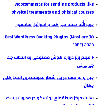
Woocommerce for sending products like
physical treatments and phisical courses
حزب الله حمله می کند و اسرائیل سانسور!
18 Best WordPress Booking Plugins (Most are
FREE) 2023
۱۰ فیلم برتر درباره هوش مصنوعی به انتخاب چت
جی‌پی‌تی
چین و فرانسه در پی شکار قدرتمندترین انفجارهای
جهان
سایت مرکز منطقه‌ای یونسکو در مدیریت ریسک