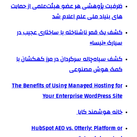
ظرفیت پژوهشی هر عضو هیئت‌علمی از حمایت
های بنیاد ملی علم اعلام شد
کشف یک قمر ناشناخته با ساختاری عجیب در
سیارک «نیسا»
کشف سیاه‌چاله سرگردان در مرز کهکشان با
کمک هوش مصنوعی
The Benefits of Using Managed Hosting for
Your Enterprise WordPress Site
خانه هوشمند کایا
HubSpot AEO vs. Otterly: Platform or