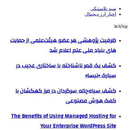
سبد پلاستیکی
اخبار ارز دیجیتال
پربازدید
ظرفیت پژوهشی هر عضو هیئت‌علمی از حمایت
های بنیاد ملی علم اعلام شد
کشف یک قمر ناشناخته با ساختاری عجیب در
سیارک «نیسا»
کشف سیاه‌چاله سرگردان در مرز کهکشان با
کمک هوش مصنوعی
The Benefits of Using Managed Hosting for
Your Enterprise WordPress Site