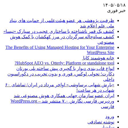
۱۴۰۵/۰۵/۱۸
خبر فوری
ظرفیت پژوهشی هر عضو هیئت‌علمی از حمایت های بنیاد
ملی علم اعلام شد
کشف یک قمر ناشناخته با ساختاری عجیب در سیارک «نیسا»
کشف سیاه‌چاله سرگردان در مرز کهکشان با کمک هوش
مصنوعی
The Benefits of Using Managed Hosting for Your Enterprise
WordPress Site
خانه هوشمند کایا
HubSpot AEO vs. Otterly: Platform or standalone tool?
انواع قاب بندی دیوار با گچبری پیش ساخته پلی یورتان
دکارت؛ تحولی لوکس، فوری و بدون تخریب در دکوراسیون
داخلی
«بارش شهابی برساوشی» اواخر مرداد در ایران/ تماشای ۶۰
شهاب در هر ساعت!
ایران عضو سازمان جهانی همکاری هوش مصنوعی شد
وردپرس فارسی نگارش ۷.۰ منتشر شد – WordPress.org
فارسی
ورود
نوشته تصادفی
سایدبار