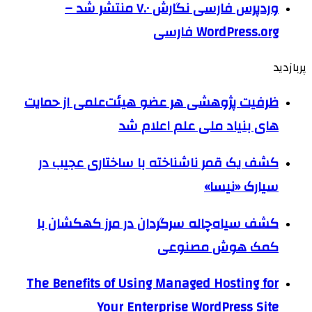
وردپرس فارسی نگارش ۷.۰ منتشر شد –
WordPress.org فارسی
پربازدید
ظرفیت پژوهشی هر عضو هیئت‌علمی از حمایت
های بنیاد ملی علم اعلام شد
کشف یک قمر ناشناخته با ساختاری عجیب در
سیارک «نیسا»
کشف سیاه‌چاله سرگردان در مرز کهکشان با
کمک هوش مصنوعی
The Benefits of Using Managed Hosting for
Your Enterprise WordPress Site