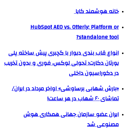
خانه هوشمند کایا
HubSpot AEO vs. Otterly: Platform or
standalone tool?
انواع قاب بندی دیوار با گچبری پیش ساخته پلی
یورتان دکارت؛ تحولی لوکس، فوری و بدون تخریب
در دکوراسیون داخلی
«بارش شهابی برساوشی» اواخر مرداد در ایران/
تماشای ۶۰ شهاب در هر ساعت!
ایران عضو سازمان جهانی همکاری هوش
مصنوعی شد