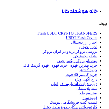
خانه هوشمند کایا
پیوند
Flash USDT CRYPTO TRANSFERS
USDT Flash Crypto
اخبار ارز دیجیتال
اخبار خودرو
بررسی بروکر ترندو در ایران بروکر
بشکه پلاستیکی
ثبت نام بروکر ایکس چیف
خرید بهترین قهوه | خرید قهوه | قهوه گرنیکا کافی
خرید کانتینر
خرید کانتینر 40 فوت
درج آگهی ویژه
دوره فرانت اند پارسا قربانیان
سبد پلاستیکی
صندوق طلا
قهوه ساز
قیمت گیت فروشگاهی نیوسک
کارتیو، پلتفرم کارت ویزیت دیجیتال