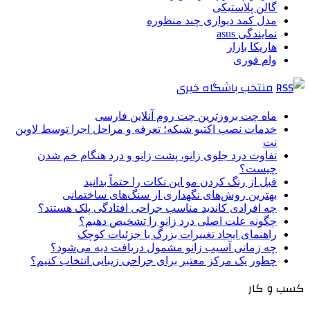
گالن پلاستیکی
مدل کمد دیواری چند منظوره
نمایندگی asus
هاریکا بازار
وام فوری
منتخب باشگاه خبری
ماه چت بروزترین چت روم آنلاین فارسی
خدمات نصب اکتیو شبکه؛ تعرفه و مراحل اجرا توسط لاوین
نت
تفاوت درد جلوی زانو، پشت زانو و درد هنگام خم شدن
چیست؟
قبل از رنگ کردن مو این نکات را حتماً بدانید
بهترین روش‌های نگهداری از سنگ‌های ساختمانی
چه افرادی کاندید مناسب جراحی افتادگی پلک هستند؟
چگونه علت اصلی درد زانو را تشخیص دهیم؟
راهنمای ایجاد تغییرات بزرگ با جزئیات کوچک
چه زمانی آسیب زانو مشمول دریافت دیه می‌شود؟
چطور یک مرکز معتبر برای جراحی زیبایی انتخاب کنیم؟
کسب و کار