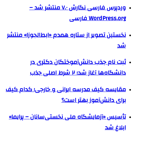
وردپرس فارسی نگارش ۷.۰ منتشر شد –
WordPress.org فارسی
نخستین تصویر از ستاره همدم «ابط‌الجوزا» منتشر
شد
ثبت نام جذب دانش‌آموختگان دکتری در
دانشگاه‌ها آغاز شد؛ ۲ شرط اصلی جذب
مقایسه کیف مدرسه ایرانی و خارجی؛ کدام کیف
برای دانش‌آموز بهتر است؟
تأسیس «آزمایشگاه ملی نخستی‌سانان – پرایما»
ابلاغ شد