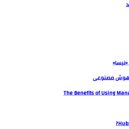
د
«نیسا»
ک هوش مصنوعی
The Benefits of Using Mana
HubS