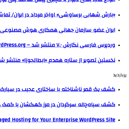
«بارش شهابی برساوشی» اواخر مرداد در ایران/ تماشای ۶۰ شهاب در هر 
ایران عضو سازمان جهانی همکاری هوش مصنوعی
وردپرس فارسی نگارش ۷.۰ منتشر شد – WordPress.org فارسی
نخستین تصویر از ستاره همدم «ابط‌الجوزا» منتشر ش
پربازدید
کشف یک قمر ناشناخته با ساختاری عجیب در سیارک 
کشف سیاه‌چاله سرگردان در مرز کهکشان با کم
ged Hosting for Your Enterprise WordPress Site