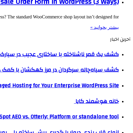
sale Order Form in WordPress (3 Ways)
ess? The standard WooCommerce shop layout isn’t designed for…
بیشتر بخوانید »
آحرین اخبار
کشف یک قمر ناشناخته با ساختاری عجیب در سیارک 
کشف سیاه‌چاله سرگردان در مرز کهکشان با کم
ged Hosting for Your Enterprise WordPress Site
خانه هوشمند کایا
pot AEO vs. Otterly: Platform or standalone tool?
انواع قاب بندی دیوار با گچبری پیش ساخته پلی یو