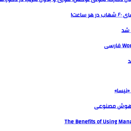
ساعت!
 شد
د
«نیسا»
ک هوش مصنوعی
The Benefits of Using Mana