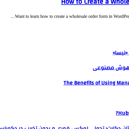
How to Create a Whole
Want to learn how to create a wholesale order form in WordPr
«نیسا»
ک هوش مصنوعی
The Benefits of Using Mana
HubS
رتان دکارت؛ تحولی لوکس، فوری و بدون تخریب در دکوراس