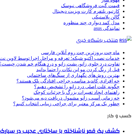
قیمت گیت فروشگاهی نیوسک
کارتیو، پلتفرم کارت ویزیت دیجیتال
گالن پلاستیکی
مدل کمد دیواری چند منظوره
نمایندگی asus
منتخب باشگاه خبری
ماه چت بروزترین چت روم آنلاین فارسی
خدمات نصب اکتیو شبکه؛ تعرفه و مراحل اجرا توسط لاوین نت
تفاوت درد جلوی زانو، پشت زانو و درد هنگام خم شدن چیست؟
قبل از رنگ کردن مو این نکات را حتماً بدانید
بهترین روش‌های نگهداری از سنگ‌های ساختمانی
چه افرادی کاندید مناسب جراحی افتادگی پلک هستند؟
چگونه علت اصلی درد زانو را تشخیص دهیم؟
راهنمای ایجاد تغییرات بزرگ با جزئیات کوچک
چه زمانی آسیب زانو مشمول دریافت دیه می‌شود؟
چطور یک مرکز معتبر برای جراحی زیبایی انتخاب کنیم؟
کسب و کار
کشف یک قمر ناشناخته با ساختاری عجیب در سیارک 