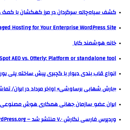
کشف سیاه‌چاله سرگردان در مرز کهکشان با کم
ged Hosting for Your Enterprise WordPress Site
خانه هوشمند کایا
pot AEO vs. Otterly: Platform or standalone tool?
انواع قاب بندی دیوار با گچبری پیش ساخته پلی یو
«بارش شهابی برساوشی» اواخر مرداد در ایران/ تماشای ۶۰ شهاب در هر 
ایران عضو سازمان جهانی همکاری هوش مصنوعی
وردپرس فارسی نگارش ۷.۰ منتشر شد – WordPress.org فارسی