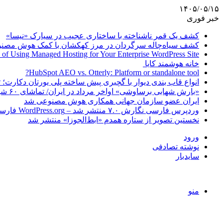
۱۴۰۵/۰۵/۱۵
خبر فوری
کشف یک قمر ناشناخته با ساختاری عجیب در سیارک «نیسا»
کشف سیاه‌چاله سرگردان در مرز کهکشان با کمک هوش مصن
 of Using Managed Hosting for Your Enterprise WordPress Site
خانه هوشمند کایا
HubSpot AEO vs. Otterly: Platform or standalone tool?
انواع قاب بندی دیوار با گچبری پیش ساخته پلی یورتان دکارت
«بارش شهابی برساوشی» اواخر مرداد در ایران/ تماشای ۶۰ شهاب در هر ساعت!
ایران عضو سازمان جهانی همکاری هوش مصنوعی شد
وردپرس فارسی نگارش ۷.۰ منتشر شد – WordPress.org فارسی
نخستین تصویر از ستاره همدم «ابط‌الجوزا» منتشر شد
ورود
نوشته تصادفی
سایدبار
منو