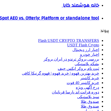
خانه هوشمند کایا
pot AEO vs. Otterly: Platform or standalone tool?
پیوند
Flash USDT CRYPTO TRANSFERS
USDT Flash Crypto
اخبار ارز دیجیتال
اخبار خودرو
بررسی بروکر ترندو در ایران بروکر
بشکه پلاستیکی
ثبت نام بروکر ایکس چیف
خرید بهترین قهوه | خرید قهوه | قهوه گرنیکا کافی
خرید کانتینر
خرید کانتینر 40 فوت
درج آگهی ویژه
دوره فرانت اند پارسا قربانیان
سبد پلاستیکی
صندوق طلا
صندوق طلا
قهوه ساز