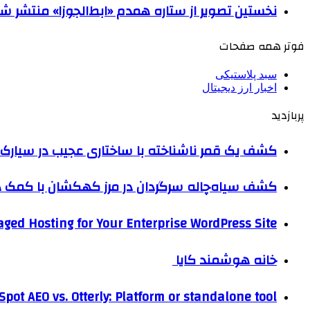
نخستین تصویر از ستاره همدم «ابط‌الجوزا» منتشر ش
فوتر همه صفحات
سبد پلاستیکی
اخبار ارز دیجیتال
پربازدید
کشف یک قمر ناشناخته با ساختاری عجیب در سیارک 
کشف سیاه‌چاله سرگردان در مرز کهکشان با کم
ged Hosting for Your Enterprise WordPress Site
خانه هوشمند کایا
pot AEO vs. Otterly: Platform or standalone tool?