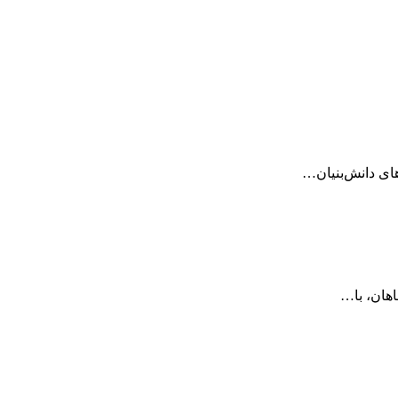
ای دانش‌بنیان…
هان، با…