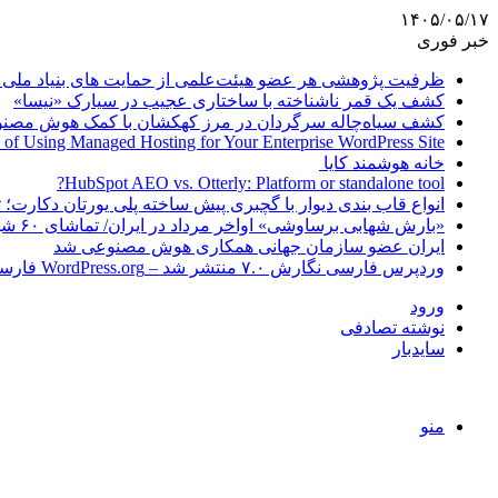
۱۴۰۵/۰۵/۱۷
خبر فوری
ظرفیت پژوهشی هر عضو هیئت‌علمی از حمایت های بنیاد ملی 
کشف یک قمر ناشناخته با ساختاری عجیب در سیارک «نیسا»
کشف سیاه‌چاله سرگردان در مرز کهکشان با کمک هوش مصن
 of Using Managed Hosting for Your Enterprise WordPress Site
خانه هوشمند کایا
HubSpot AEO vs. Otterly: Platform or standalone tool?
انواع قاب بندی دیوار با گچبری پیش ساخته پلی یورتان دکارت
«بارش شهابی برساوشی» اواخر مرداد در ایران/ تماشای ۶۰ شهاب در هر ساعت!
ایران عضو سازمان جهانی همکاری هوش مصنوعی شد
وردپرس فارسی نگارش ۷.۰ منتشر شد – WordPress.org فارسی
ورود
نوشته تصادفی
سایدبار
منو