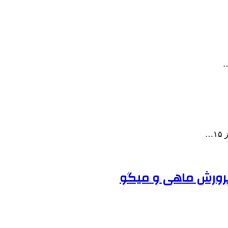
…
…
 پرورش ماهی و میگو