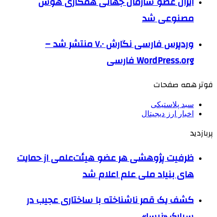
ایران عضو سازمان جهانی همکاری هوش
مصنوعی شد
وردپرس فارسی نگارش ۷.۰ منتشر شد –
WordPress.org فارسی
فوتر همه صفحات
سبد پلاستیکی
اخبار ارز دیجیتال
پربازدید
ظرفیت پژوهشی هر عضو هیئت‌علمی از حمایت
های بنیاد ملی علم اعلام شد
کشف یک قمر ناشناخته با ساختاری عجیب در
سیارک «نیسا»