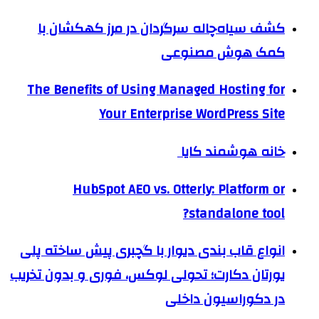
کشف سیاه‌چاله سرگردان در مرز کهکشان با
کمک هوش مصنوعی
The Benefits of Using Managed Hosting for
Your Enterprise WordPress Site
خانه هوشمند کایا
HubSpot AEO vs. Otterly: Platform or
standalone tool?
انواع قاب بندی دیوار با گچبری پیش ساخته پلی
یورتان دکارت؛ تحولی لوکس، فوری و بدون تخریب
در دکوراسیون داخلی