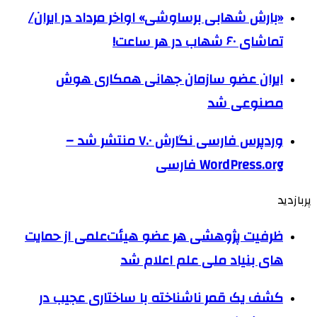
«بارش شهابی برساوشی» اواخر مرداد در ایران/
تماشای ۶۰ شهاب در هر ساعت!
ایران عضو سازمان جهانی همکاری هوش
مصنوعی شد
وردپرس فارسی نگارش ۷.۰ منتشر شد –
WordPress.org فارسی
پربازدید
ظرفیت پژوهشی هر عضو هیئت‌علمی از حمایت
های بنیاد ملی علم اعلام شد
کشف یک قمر ناشناخته با ساختاری عجیب در