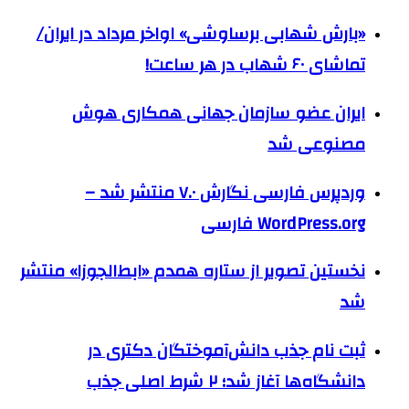
«بارش شهابی برساوشی» اواخر مرداد در ایران/
تماشای ۶۰ شهاب در هر ساعت!
ایران عضو سازمان جهانی همکاری هوش
مصنوعی شد
وردپرس فارسی نگارش ۷.۰ منتشر شد –
WordPress.org فارسی
نخستین تصویر از ستاره همدم «ابط‌الجوزا» منتشر
شد
ثبت نام جذب دانش‌آموختگان دکتری در
دانشگاه‌ها آغاز شد؛ ۲ شرط اصلی جذب