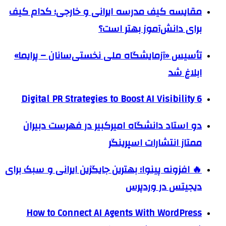
مقایسه کیف مدرسه ایرانی و خارجی؛ کدام کیف
برای دانش‌آموز بهتر است؟
تأسیس «آزمایشگاه ملی نخستی‌سانان – پرایما»
ابلاغ شد
6 Digital PR Strategies to Boost AI Visibility
دو استاد دانشگاه امیرکبیر در فهرست دبیران
ممتاز انتشارات اسپرینگر
🔥 افزونه پینوا؛ بهترین جایگزین ایرانی و سبک برای
دیجیتس در وردپرس
How to Connect AI Agents With WordPress