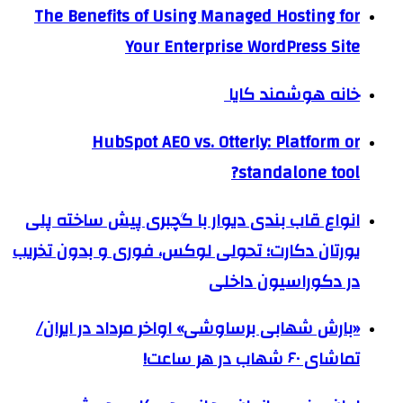
The Benefits of Using Managed Hosting for
Your Enterprise WordPress Site
خانه هوشمند کایا
HubSpot AEO vs. Otterly: Platform or
standalone tool?
انواع قاب بندی دیوار با گچبری پیش ساخته پلی
یورتان دکارت؛ تحولی لوکس، فوری و بدون تخریب
در دکوراسیون داخلی
«بارش شهابی برساوشی» اواخر مرداد در ایران/
تماشای ۶۰ شهاب در هر ساعت!