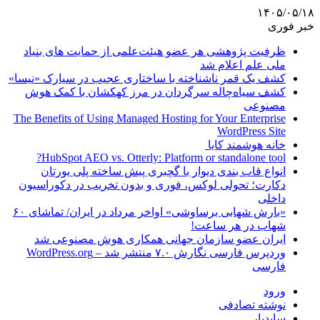
۱۴۰۵/۰۵/۱۸
خبر فوری
ظرفیت پژوهشی هر عضو هیئت‌علمی از حمایت های بنیاد
ملی علم اعلام شد
کشف یک قمر ناشناخته با ساختاری عجیب در سیارک «نیسا»
کشف سیاه‌چاله سرگردان در مرز کهکشان با کمک هوش
مصنوعی
The Benefits of Using Managed Hosting for Your Enterprise
WordPress Site
خانه هوشمند کایا
HubSpot AEO vs. Otterly: Platform or standalone tool?
انواع قاب بندی دیوار با گچبری پیش ساخته پلی یورتان
دکارت؛ تحولی لوکس، فوری و بدون تخریب در دکوراسیون
داخلی
«بارش شهابی برساوشی» اواخر مرداد در ایران/ تماشای ۶۰
شهاب در هر ساعت!
ایران عضو سازمان جهانی همکاری هوش مصنوعی شد
وردپرس فارسی نگارش ۷.۰ منتشر شد – WordPress.org
فارسی
ورود
نوشته تصادفی
سایدبار