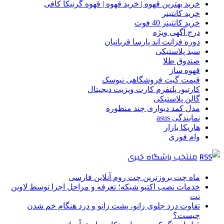
خرید بهترین قهوه | خرید قهوه | قهوه گرنیکا کافی
خرید کانتینر
خرید کانتینر 40 فوت
درج آگهی ویژه
دوره فرانت اند پارسا قربانیان
سبد پلاستیکی
صندوق طلا
قهوه ساز
قیمت گیت فروشگاهی نیوسک
کارتیو، پلتفرم کارت ویزیت دیجیتال
گالن پلاستیکی
مدل کمد دیواری چند منظوره
نمایندگی asus
هاریکا بازار
وام فوری
منتخب باشگاه خبری
ماه چت بروزترین چت روم آنلاین فارسی
خدمات نصب اکتیو شبکه؛ تعرفه و مراحل اجرا توسط لاوین
نت
تفاوت درد جلوی زانو، پشت زانو و درد هنگام خم شدن
چیست؟