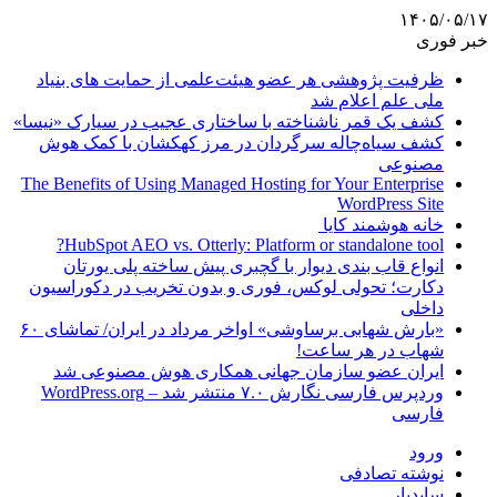
۱۴۰۵/۰۵/۱۷
خبر فوری
ظرفیت پژوهشی هر عضو هیئت‌علمی از حمایت های بنیاد
ملی علم اعلام شد
کشف یک قمر ناشناخته با ساختاری عجیب در سیارک «نیسا»
کشف سیاه‌چاله سرگردان در مرز کهکشان با کمک هوش
مصنوعی
The Benefits of Using Managed Hosting for Your Enterprise
WordPress Site
خانه هوشمند کایا
HubSpot AEO vs. Otterly: Platform or standalone tool?
انواع قاب بندی دیوار با گچبری پیش ساخته پلی یورتان
دکارت؛ تحولی لوکس، فوری و بدون تخریب در دکوراسیون
داخلی
«بارش شهابی برساوشی» اواخر مرداد در ایران/ تماشای ۶۰
شهاب در هر ساعت!
ایران عضو سازمان جهانی همکاری هوش مصنوعی شد
وردپرس فارسی نگارش ۷.۰ منتشر شد – WordPress.org
فارسی
ورود
نوشته تصادفی
سایدبار