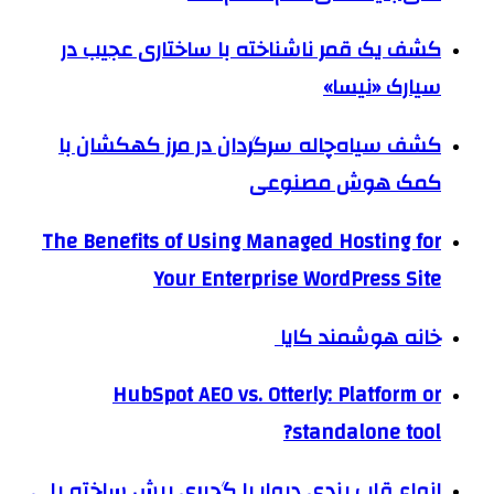
کشف یک قمر ناشناخته با ساختاری عجیب در
سیارک «نیسا»
کشف سیاه‌چاله سرگردان در مرز کهکشان با
کمک هوش مصنوعی
The Benefits of Using Managed Hosting for
Your Enterprise WordPress Site
خانه هوشمند کایا
HubSpot AEO vs. Otterly: Platform or
standalone tool?
انواع قاب بندی دیوار با گچبری پیش ساخته پلی