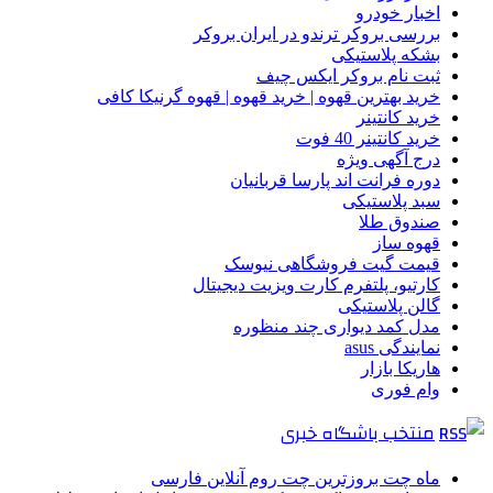
اخبار خودرو
بررسی بروکر ترندو در ایران بروکر
بشکه پلاستیکی
ثبت نام بروکر ایکس چیف
خرید بهترین قهوه | خرید قهوه | قهوه گرنیکا کافی
خرید کانتینر
خرید کانتینر 40 فوت
درج آگهی ویژه
دوره فرانت اند پارسا قربانیان
سبد پلاستیکی
صندوق طلا
قهوه ساز
قیمت گیت فروشگاهی نیوسک
کارتیو، پلتفرم کارت ویزیت دیجیتال
گالن پلاستیکی
مدل کمد دیواری چند منظوره
نمایندگی asus
هاریکا بازار
وام فوری
منتخب باشگاه خبری
ماه چت بروزترین چت روم آنلاین فارسی