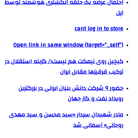
احتمال عرضه یک حلقه انگشتری هوشمند توسط
اپل
cant log in to store
Open link in same window (target=”_self”)
کیچین روی نیمکت هم نیست؛/ گزینه استقلال در
ترکیب قرقیزها مقابل ایران
حضور ۹ شرکت‌ دانش بنیان ایرانی در بزرگترین
رویداد نفت و گاز جهان
مادر شهیدان سردار «سید محسن و سید مهدی
روحانی» آسمانی شد