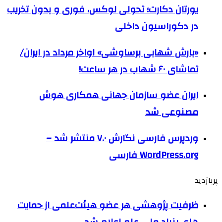
یورتان دکارت؛ تحولی لوکس، فوری و بدون تخریب
در دکوراسیون داخلی
«بارش شهابی برساوشی» اواخر مرداد در ایران/
تماشای ۶۰ شهاب در هر ساعت!
ایران عضو سازمان جهانی همکاری هوش
مصنوعی شد
وردپرس فارسی نگارش ۷.۰ منتشر شد –
WordPress.org فارسی
پربازدید
ظرفیت پژوهشی هر عضو هیئت‌علمی از حمایت