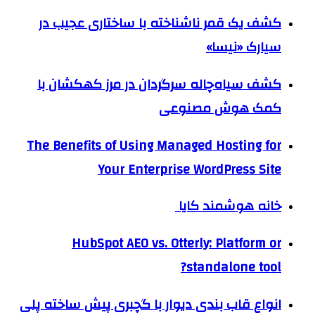
کشف یک قمر ناشناخته با ساختاری عجیب در
سیارک «نیسا»
کشف سیاه‌چاله سرگردان در مرز کهکشان با
کمک هوش مصنوعی
The Benefits of Using Managed Hosting for
Your Enterprise WordPress Site
خانه هوشمند کایا
HubSpot AEO vs. Otterly: Platform or
standalone tool?
انواع قاب بندی دیوار با گچبری پیش ساخته پلی