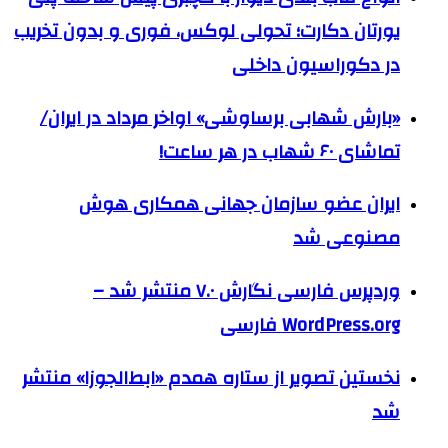
یورتان دکارت؛ تحولی لوکس، فوری و بدون تخریب
در دکوراسیون داخلی
«بارش شهابی برساوشی» اواخر مرداد در ایران/
تماشای ۶۰ شهاب در هر ساعت!
ایران عضو سازمان جهانی همکاری هوش
مصنوعی شد
وردپرس فارسی نگارش ۷.۰ منتشر شد –
WordPress.org فارسی
نخستین تصویر از ستاره همدم «ابط‌الجوزا» منتشر
شد