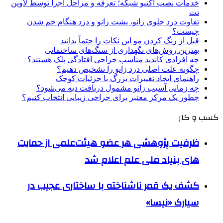
خدمات نصب اکتیو شبکه؛ تعرفه و مراحل اجرا توسط لاوین
نت
تفاوت درد جلوی زانو، پشت زانو و درد هنگام خم شدن
چیست؟
قبل از رنگ کردن مو این نکات را حتماً بدانید
بهترین روش‌های نگهداری از سنگ‌های ساختمانی
چه افرادی کاندید مناسب جراحی افتادگی پلک هستند؟
چگونه علت اصلی درد زانو را تشخیص دهیم؟
راهنمای ایجاد تغییرات بزرگ با جزئیات کوچک
چه زمانی آسیب زانو مشمول دریافت دیه می‌شود؟
چطور یک مرکز معتبر برای جراحی زیبایی انتخاب کنیم؟
کسب و کار
ظرفیت پژوهشی هر عضو هیئت‌علمی از حمایت
های بنیاد ملی علم اعلام شد
کشف یک قمر ناشناخته با ساختاری عجیب در
سیارک «نیسا»