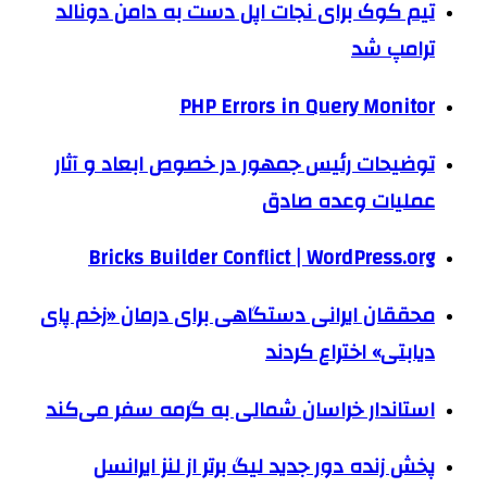
تیم کوک برای نجات اپل دست به دامن دونالد
ترامپ شد
PHP Errors in Query Monitor
توضیحات رئیس جمهور در خصوص ابعاد و آثار
عملیات وعده صادق
Bricks Builder Conflict | WordPress.org
محققان ایرانی دستگاهی برای درمان «زخم پای
دیابتی» اختراع کردند
استاندار خراسان شمالی به گرمه سفر می‌کند
پخش زنده دور جدید لیگ برتر از لنز ایرانسل