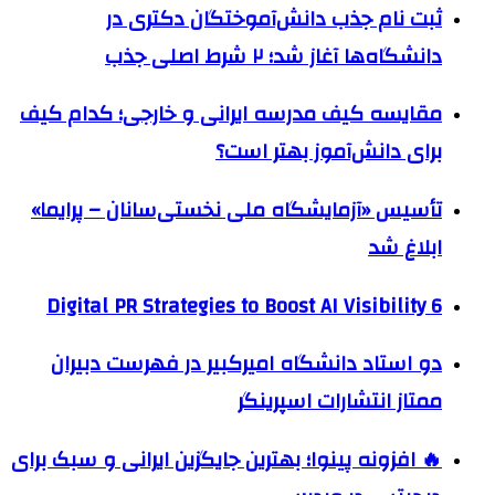
ثبت نام جذب دانش‌آموختگان دکتری در
دانشگاه‌ها آغاز شد؛ ۲ شرط اصلی جذب
مقایسه کیف مدرسه ایرانی و خارجی؛ کدام کیف
برای دانش‌آموز بهتر است؟
تأسیس «آزمایشگاه ملی نخستی‌سانان – پرایما»
ابلاغ شد
6 Digital PR Strategies to Boost AI Visibility
دو استاد دانشگاه امیرکبیر در فهرست دبیران
ممتاز انتشارات اسپرینگر
🔥 افزونه پینوا؛ بهترین جایگزین ایرانی و سبک برای