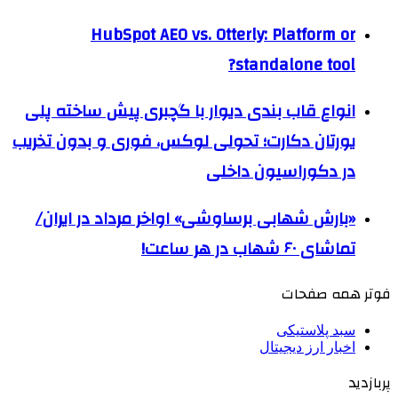
HubSpot AEO vs. Otterly: Platform or
standalone tool?
انواع قاب بندی دیوار با گچبری پیش ساخته پلی
یورتان دکارت؛ تحولی لوکس، فوری و بدون تخریب
در دکوراسیون داخلی
«بارش شهابی برساوشی» اواخر مرداد در ایران/
تماشای ۶۰ شهاب در هر ساعت!
فوتر همه صفحات
سبد پلاستیکی
اخبار ارز دیجیتال
پربازدید