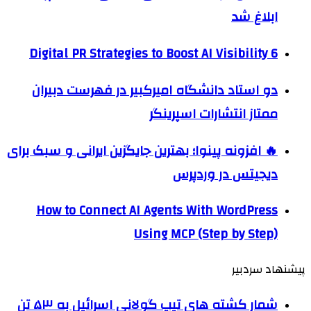
ابلاغ شد
6 Digital PR Strategies to Boost AI Visibility
دو استاد دانشگاه امیرکبیر در فهرست دبیران
ممتاز انتشارات اسپرینگر
🔥 افزونه پینوا؛ بهترین جایگزین ایرانی و سبک برای
دیجیتس در وردپرس
How to Connect AI Agents With WordPress
Using MCP (Step by Step)
پیشنهاد سردبیر
شمار کشته های تیپ گولانی اسرائیل به ۵۳ تن