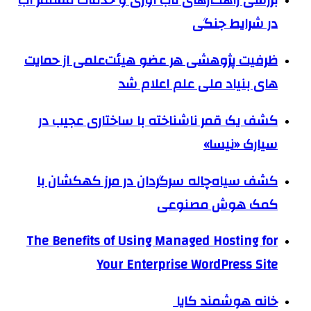
بررسی راهکارهای تاب آوری و خدمات مستمر آب
در شرایط جنگی
ظرفیت پژوهشی هر عضو هیئت‌علمی از حمایت
های بنیاد ملی علم اعلام شد
کشف یک قمر ناشناخته با ساختاری عجیب در
سیارک «نیسا»
کشف سیاه‌چاله سرگردان در مرز کهکشان با
کمک هوش مصنوعی
The Benefits of Using Managed Hosting for
Your Enterprise WordPress Site
خانه هوشمند کایا