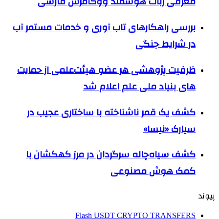
معرفی ربات هوشمند ووکامرس فارسی
بررسی راهکارهای تاب آوری و خدمات مستمر آب
در شرایط جنگی
ظرفیت پژوهشی هر عضو هیئت‌علمی از حمایت
های بنیاد ملی علم اعلام شد
کشف یک قمر ناشناخته با ساختاری عجیب در
سیارک «نیسا»
کشف سیاه‌چاله سرگردان در مرز کهکشان با
کمک هوش مصنوعی
پیوند
Flash USDT CRYPTO TRANSFERS