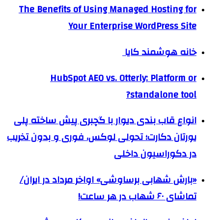
The Benefits of Using Managed Hosting for
Your Enterprise WordPress Site
خانه هوشمند کایا
HubSpot AEO vs. Otterly: Platform or
standalone tool?
انواع قاب بندی دیوار با گچبری پیش ساخته پلی
یورتان دکارت؛ تحولی لوکس، فوری و بدون تخریب
در دکوراسیون داخلی
«بارش شهابی برساوشی» اواخر مرداد در ایران/
تماشای ۶۰ شهاب در هر ساعت!