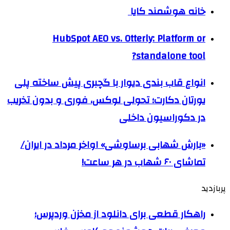
خانه هوشمند کایا
HubSpot AEO vs. Otterly: Platform or
standalone tool?
انواع قاب بندی دیوار با گچبری پیش ساخته پلی
یورتان دکارت؛ تحولی لوکس، فوری و بدون تخریب
در دکوراسیون داخلی
«بارش شهابی برساوشی» اواخر مرداد در ایران/
تماشای ۶۰ شهاب در هر ساعت!
پربازدید
راهکار قطعی برای دانلود از مخزن وردپرس؛