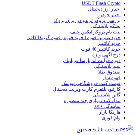
USDT Flash Crypto
اخبار ارز دیجیتال
اخبار خودرو
بررسی بروکر ترندو در ایران بروکر
بشکه پلاستیکی
ثبت نام بروکر ایکس چیف
خرید بهترین قهوه | خرید قهوه | قهوه گرنیکا کافی
خرید کانتینر
خرید کانتینر 40 فوت
درج آگهی ویژه
دوره فرانت اند پارسا قربانیان
سبد پلاستیکی
صندوق طلا
قهوه ساز
قیمت گیت فروشگاهی نیوسک
کارتیو، پلتفرم کارت ویزیت دیجیتال
گالن پلاستیکی
مدل کمد دیواری چند منظوره
نمایندگی asus
هاریکا بازار
وام فوری
منتخب باشگاه خبری