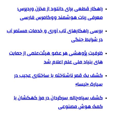
راهکار قطعی برای دانلود از مخزن وردپرس؛
معرفی ربات هوشمند ووکامرس فارسی
بررسی راهکارهای تاب آوری و خدمات مستمر آب
در شرایط جنگی
ظرفیت پژوهشی هر عضو هیئت‌علمی از حمایت
های بنیاد ملی علم اعلام شد
کشف یک قمر ناشناخته با ساختاری عجیب در
سیارک «نیسا»
کشف سیاه‌چاله سرگردان در مرز کهکشان با
کمک هوش مصنوعی