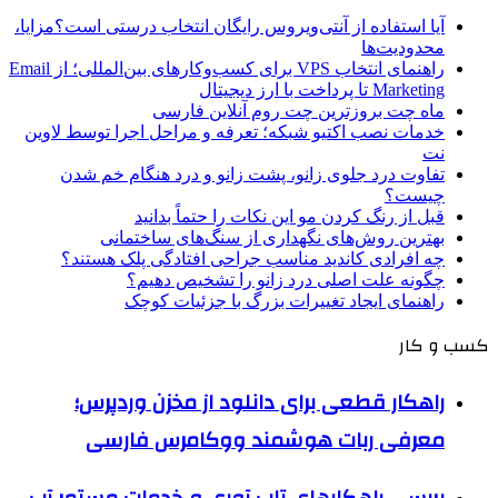
آیا استفاده از آنتی‌ویروس رایگان انتخاب درستی است؟مزایا،
محدودیت‌ها
راهنمای انتخاب VPS برای کسب‌وکارهای بین‌المللی؛ از Email
Marketing تا پرداخت با ارز دیجیتال
ماه چت بروزترین چت روم آنلاین فارسی
خدمات نصب اکتیو شبکه؛ تعرفه و مراحل اجرا توسط لاوین
نت
تفاوت درد جلوی زانو، پشت زانو و درد هنگام خم شدن
چیست؟
قبل از رنگ کردن مو این نکات را حتماً بدانید
بهترین روش‌های نگهداری از سنگ‌های ساختمانی
چه افرادی کاندید مناسب جراحی افتادگی پلک هستند؟
چگونه علت اصلی درد زانو را تشخیص دهیم؟
راهنمای ایجاد تغییرات بزرگ با جزئیات کوچک
کسب و کار
راهکار قطعی برای دانلود از مخزن وردپرس؛
معرفی ربات هوشمند ووکامرس فارسی