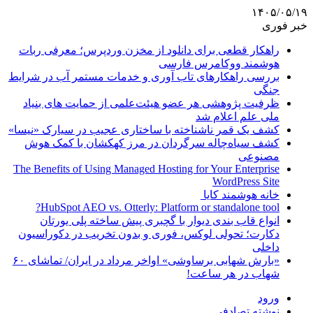
۱۴۰۵/۰۵/۱۹
خبر فوری
راهکار قطعی برای دانلود از مخزن وردپرس؛ معرفی ربات
هوشمند ووکامرس فارسی
بررسی راهکارهای تاب آوری و خدمات مستمر آب در شرایط
جنگی
ظرفیت پژوهشی هر عضو هیئت‌علمی از حمایت های بنیاد
ملی علم اعلام شد
کشف یک قمر ناشناخته با ساختاری عجیب در سیارک «نیسا»
کشف سیاه‌چاله سرگردان در مرز کهکشان با کمک هوش
مصنوعی
The Benefits of Using Managed Hosting for Your Enterprise
WordPress Site
خانه هوشمند کایا
HubSpot AEO vs. Otterly: Platform or standalone tool?
انواع قاب بندی دیوار با گچبری پیش ساخته پلی یورتان
دکارت؛ تحولی لوکس، فوری و بدون تخریب در دکوراسیون
داخلی
«بارش شهابی برساوشی» اواخر مرداد در ایران/ تماشای ۶۰
شهاب در هر ساعت!
ورود
نوشته تصادفی