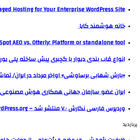
ged Hosting for Your Enterprise WordPress Site
خانه هوشمند کایا
pot AEO vs. Otterly: Platform or standalone tool?
انواع قاب بندی دیوار با گچبری پیش ساخته پلی یو
«بارش شهابی برساوشی» اواخر مرداد در ایران/ تماشای ۶۰ شهاب در هر 
ایران عضو سازمان جهانی همکاری هوش مصنوعی
وردپرس فارسی نگارش ۷.۰ منتشر شد – WordPress.org فارسی
پربازدید