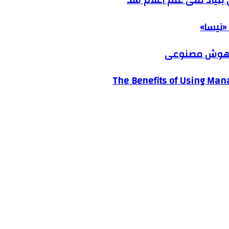
نیاد ملی علم اعلام شد
«نیسا»
ک هوش مصنوعی
The Benefits of Using Mana