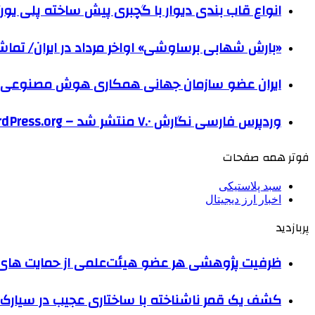
انواع قاب بندی دیوار با گچبری پیش ساخته پلی یو
«بارش شهابی برساوشی» اواخر مرداد در ایران/ تماشای ۶۰ شهاب در هر 
ایران عضو سازمان جهانی همکاری هوش مصنوعی
وردپرس فارسی نگارش ۷.۰ منتشر شد – WordPress.org فارسی
فوتر همه صفحات
سبد پلاستیکی
اخبار ارز دیجیتال
پربازدید
ظرفیت پژوهشی هر عضو هیئت‌علمی از حمایت های ب
کشف یک قمر ناشناخته با ساختاری عجیب در سیارک 