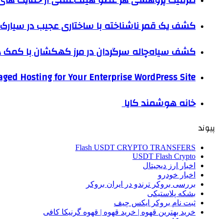
ظرفیت پژوهشی هر عضو هیئت‌علمی از حمایت های ب
کشف یک قمر ناشناخته با ساختاری عجیب در سیارک 
کشف سیاه‌چاله سرگردان در مرز کهکشان با کم
ged Hosting for Your Enterprise WordPress Site
خانه هوشمند کایا
پیوند
Flash USDT CRYPTO TRANSFERS
USDT Flash Crypto
اخبار ارز دیجیتال
اخبار خودرو
بررسی بروکر ترندو در ایران بروکر
بشکه پلاستیکی
ثبت نام بروکر ایکس چیف
خرید بهترین قهوه | خرید قهوه | قهوه گرنیکا کافی