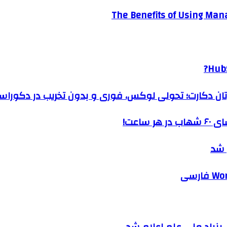
The Benefits of Using Mana
HubS
رتان دکارت؛ تحولی لوکس، فوری و بدون تخریب در دکوراس
ساعت!
 شد