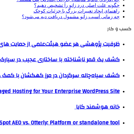
چگونه علت اصلی درد زانو را تشخیص دهیم؟
راهنمای ایجاد تغییرات بزرگ با جزئیات کوچک
چه زمانی آسیب زانو مشمول دریافت دیه می‌شود؟
کسب و کار
ظرفیت پژوهشی هر عضو هیئت‌علمی از حمایت های ب
کشف یک قمر ناشناخته با ساختاری عجیب در سیارک 
کشف سیاه‌چاله سرگردان در مرز کهکشان با کم
ged Hosting for Your Enterprise WordPress Site
خانه هوشمند کایا
pot AEO vs. Otterly: Platform or standalone tool?