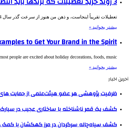
3 روند خرید تعطیلات که برندها باید انتظار داشته باشند و چگونه به آنها متمایل شوند [Shopper Data]
تعطیلات تقریباً اینجاست، و ذهن من هنوز از سرعت گذر سال 2024 در حال چرخش است. و اگر بازاریاب هستید،…
بیشتر بخوانید »
xamples to Get Your Brand in the Spirit
st people are excited about holiday decorations, foods, music,…
بیشتر بخوانید »
آحرین اخبار
ظرفیت پژوهشی هر عضو هیئت‌علمی از حمایت های ب
کشف یک قمر ناشناخته با ساختاری عجیب در سیارک 
کشف سیاه‌چاله سرگردان در مرز کهکشان با کم