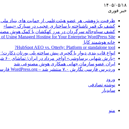
۱۴۰۵/۰۵/۱۸
خبر فوری
ظرفیت پژوهشی هر عضو هیئت‌علمی از حمایت های بنیاد ملی 
کشف یک قمر ناشناخته با ساختاری عجیب در سیارک «نیسا»
کشف سیاه‌چاله سرگردان در مرز کهکشان با کمک هوش مصن
 of Using Managed Hosting for Your Enterprise WordPress Site
خانه هوشمند کایا
HubSpot AEO vs. Otterly: Platform or standalone tool?
انواع قاب بندی دیوار با گچبری پیش ساخته پلی یورتان دکارت
«بارش شهابی برساوشی» اواخر مرداد در ایران/ تماشای ۶۰ شهاب در هر ساعت!
ایران عضو سازمان جهانی همکاری هوش مصنوعی شد
وردپرس فارسی نگارش ۷.۰ منتشر شد – WordPress.org فارسی
ورود
نوشته تصادفی
سایدبار
منو