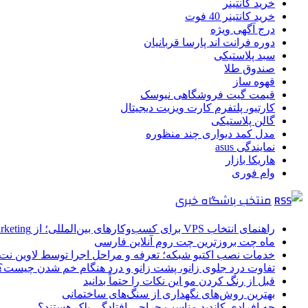
خرید کانتینر
خرید کانتینر 40 فوت
درج آگهی ویژه
دوره فرانت اند پارسا قربانیان
سبد پلاستیکی
صندوق طلا
قهوه ساز
قیمت گیت فروشگاهی نیوسک
کارتیو، پلتفرم کارت ویزیت دیجیتال
گالن پلاستیکی
مدل کمد دیواری چند منظوره
نمایندگی asus
هاریکا بازار
وام فوری
منتخب باشگاه خبری
راهنمای انتخاب VPS برای کسب‌وکارهای بین‌المللی؛ از Email Marketing تا پرداخت با ارز دیجیتال
ماه چت بروزترین چت روم آنلاین فارسی
خدمات نصب اکتیو شبکه؛ تعرفه و مراحل اجرا توسط لاوین نت
تفاوت درد جلوی زانو، پشت زانو و درد هنگام خم شدن چیست؟
قبل از رنگ کردن مو این نکات را حتماً بدانید
بهترین روش‌های نگهداری از سنگ‌های ساختمانی
چه افرادی کاندید مناسب جراحی افتادگی پلک هستند؟