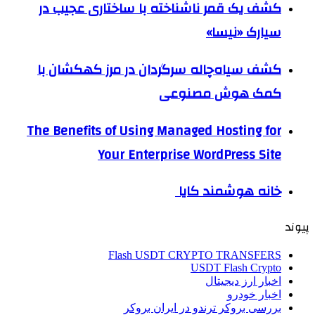
کشف یک قمر ناشناخته با ساختاری عجیب در
سیارک «نیسا»
کشف سیاه‌چاله سرگردان در مرز کهکشان با
کمک هوش مصنوعی
The Benefits of Using Managed Hosting for
Your Enterprise WordPress Site
خانه هوشمند کایا
پیوند
Flash USDT CRYPTO TRANSFERS
USDT Flash Crypto
اخبار ارز دیجیتال
اخبار خودرو
بررسی بروکر ترندو در ایران بروکر