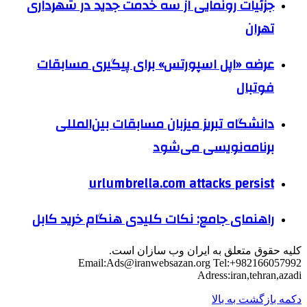
جزئیات رونمایی از سه خدمت جدید در شهرداری
تهران
عرضه «اپل اسپورتس» برای پیگیری مسابقات
فوتبال
دانشگاه تبریز میزبان مسابقات بین‌المللی
برنامه‌نویسی می‌شود
urlumbrella.com attacks persist
راهنمای جامع: نکات کلیدی هنگام خرید کابل
کلیه حقوق متعلق به ایران وب سازان است.
Email:
Ads@iranwebsazan.org
Tel:+982166057992
Adress:iran,tehran,azadi
دکمه بازگشت به بالا