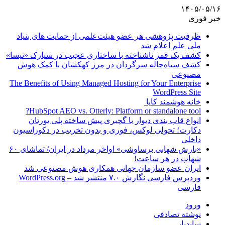
۱۴۰۵/۰۵/۱۶
خبر فوری
ظرفیت پژوهشی هر عضو هیئت‌علمی از حمایت های بنیاد
ملی علم اعلام شد
کشف یک قمر ناشناخته با ساختاری عجیب در سیارک «نیسا»
کشف سیاه‌چاله سرگردان در مرز کهکشان با کمک هوش
مصنوعی
The Benefits of Using Managed Hosting for Your Enterprise
WordPress Site
خانه هوشمند کایا
HubSpot AEO vs. Otterly: Platform or standalone tool?
انواع قاب بندی دیوار با گچبری پیش ساخته پلی یورتان
دکارت؛ تحولی لوکس، فوری و بدون تخریب در دکوراسیون
داخلی
«بارش شهابی برساوشی» اواخر مرداد در ایران/ تماشای ۶۰
شهاب در هر ساعت!
ایران عضو سازمان جهانی همکاری هوش مصنوعی شد
وردپرس فارسی نگارش ۷.۰ منتشر شد – WordPress.org
فارسی
ورود
نوشته تصادفی
سایدبار