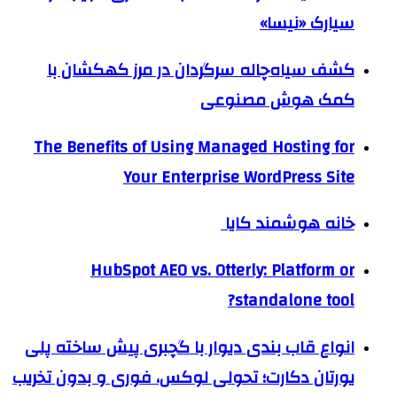
سیارک «نیسا»
کشف سیاه‌چاله سرگردان در مرز کهکشان با
کمک هوش مصنوعی
The Benefits of Using Managed Hosting for
Your Enterprise WordPress Site
خانه هوشمند کایا
HubSpot AEO vs. Otterly: Platform or
standalone tool?
انواع قاب بندی دیوار با گچبری پیش ساخته پلی
یورتان دکارت؛ تحولی لوکس، فوری و بدون تخریب