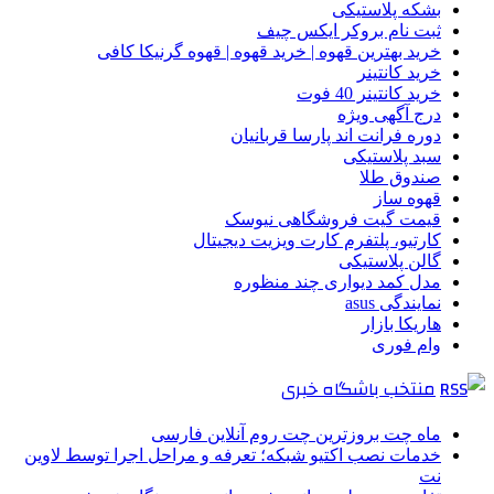
بشکه پلاستیکی
ثبت نام بروکر ایکس چیف
خرید بهترین قهوه | خرید قهوه | قهوه گرنیکا کافی
خرید کانتینر
خرید کانتینر 40 فوت
درج آگهی ویژه
دوره فرانت اند پارسا قربانیان
سبد پلاستیکی
صندوق طلا
قهوه ساز
قیمت گیت فروشگاهی نیوسک
کارتیو، پلتفرم کارت ویزیت دیجیتال
گالن پلاستیکی
مدل کمد دیواری چند منظوره
نمایندگی asus
هاریکا بازار
وام فوری
منتخب باشگاه خبری
ماه چت بروزترین چت روم آنلاین فارسی
خدمات نصب اکتیو شبکه؛ تعرفه و مراحل اجرا توسط لاوین
نت