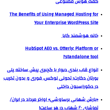
کمک هوش مصنوعی
The Benefits of Using Managed Hosting for
Your Enterprise WordPress Site
خانه هوشمند کایا
HubSpot AEO vs. Otterly: Platform or
standalone tool?
انواع قاب بندی دیوار با گچبری پیش ساخته پلی
یورتان دکارت؛ تحولی لوکس، فوری و بدون تخریب
در دکوراسیون داخلی
«بارش شهابی برساوشی» اواخر مرداد در ایران/
تماشای ۶۰ شهاب در هر ساعت!