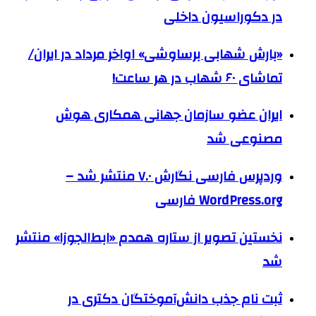
در دکوراسیون داخلی
«بارش شهابی برساوشی» اواخر مرداد در ایران/
تماشای ۶۰ شهاب در هر ساعت!
ایران عضو سازمان جهانی همکاری هوش
مصنوعی شد
وردپرس فارسی نگارش ۷.۰ منتشر شد –
WordPress.org فارسی
نخستین تصویر از ستاره همدم «ابط‌الجوزا» منتشر
شد
ثبت نام جذب دانش‌آموختگان دکتری در