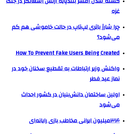
کشته شدن افسر بلندپایه ارتش اشغالگر در جنگ
غزه
چرا شارژ باتری لپ‌تاپ در حالت خاموشی هم کم
می‌شود؟
How To Prevent Fake Users Being Created
واکنش وزیر ارتباطات به تقطیع سخنان خود در
نماز عید فطر
اولین ساختمان دانش‌بنیان در کشور احداث
می‌شود
۳۴میلیون ایرانی مخاطب بازی‌ رایانه‌ای