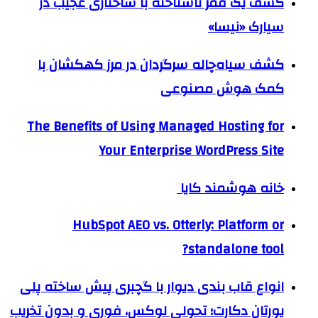
کشف یک قمر ناشناخته با ساختاری عجیب در
سیارک «نیسا»
کشف سیاه‌چاله سرگردان در مرز کهکشان با
کمک هوش مصنوعی
The Benefits of Using Managed Hosting for
Your Enterprise WordPress Site
خانه هوشمند کایا
HubSpot AEO vs. Otterly: Platform or
standalone tool?
انواع قاب بندی دیوار با گچبری پیش ساخته پلی
یورتان دکارت؛ تحولی لوکس، فوری و بدون تخریب