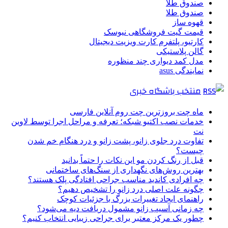
صندوق طلا
صندوق طلا
قهوه ساز
قیمت گیت فروشگاهی نیوسک
کارتیو، پلتفرم کارت ویزیت دیجیتال
گالن پلاستیکی
مدل کمد دیواری چند منظوره
نمایندگی asus
منتخب باشگاه خبری
ماه چت بروزترین چت روم آنلاین فارسی
خدمات نصب اکتیو شبکه؛ تعرفه و مراحل اجرا توسط لاوین
نت
تفاوت درد جلوی زانو، پشت زانو و درد هنگام خم شدن
چیست؟
قبل از رنگ کردن مو این نکات را حتماً بدانید
بهترین روش‌های نگهداری از سنگ‌های ساختمانی
چه افرادی کاندید مناسب جراحی افتادگی پلک هستند؟
چگونه علت اصلی درد زانو را تشخیص دهیم؟
راهنمای ایجاد تغییرات بزرگ با جزئیات کوچک
چه زمانی آسیب زانو مشمول دریافت دیه می‌شود؟
چطور یک مرکز معتبر برای جراحی زیبایی انتخاب کنیم؟