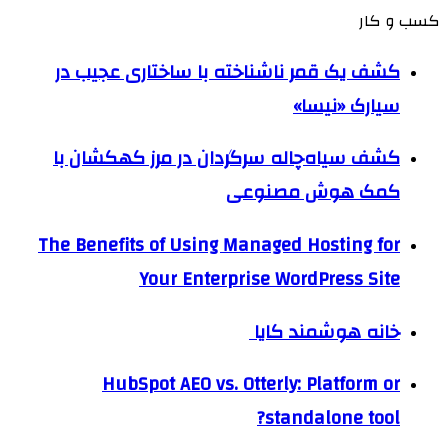
کسب و کار
کشف یک قمر ناشناخته با ساختاری عجیب در
سیارک «نیسا»
کشف سیاه‌چاله سرگردان در مرز کهکشان با
کمک هوش مصنوعی
The Benefits of Using Managed Hosting for
Your Enterprise WordPress Site
خانه هوشمند کایا
HubSpot AEO vs. Otterly: Platform or
standalone tool?