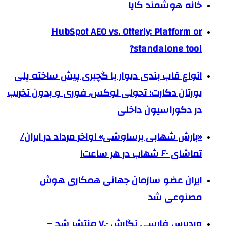
خانه هوشمند کایا
HubSpot AEO vs. Otterly: Platform or
standalone tool?
انواع قاب بندی دیوار با گچبری پیش ساخته پلی
یورتان دکارت؛ تحولی لوکس، فوری و بدون تخریب
در دکوراسیون داخلی
«بارش شهابی برساوشی» اواخر مرداد در ایران/
تماشای ۶۰ شهاب در هر ساعت!
ایران عضو سازمان جهانی همکاری هوش
مصنوعی شد
وردپرس فارسی نگارش ۷.۰ منتشر شد –