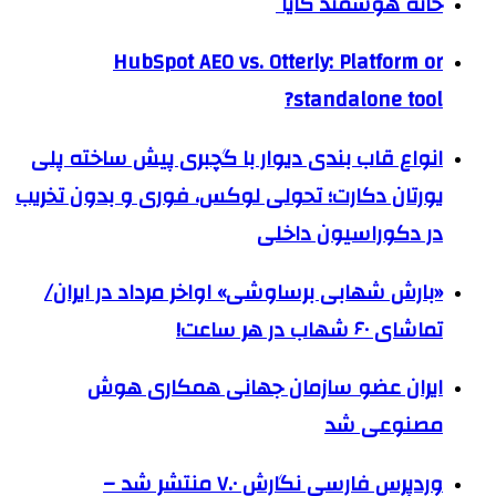
خانه هوشمند کایا
HubSpot AEO vs. Otterly: Platform or
standalone tool?
انواع قاب بندی دیوار با گچبری پیش ساخته پلی
یورتان دکارت؛ تحولی لوکس، فوری و بدون تخریب
در دکوراسیون داخلی
«بارش شهابی برساوشی» اواخر مرداد در ایران/
تماشای ۶۰ شهاب در هر ساعت!
ایران عضو سازمان جهانی همکاری هوش
مصنوعی شد
وردپرس فارسی نگارش ۷.۰ منتشر شد –