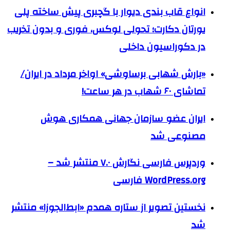
انواع قاب بندی دیوار با گچبری پیش ساخته پلی
یورتان دکارت؛ تحولی لوکس، فوری و بدون تخریب
در دکوراسیون داخلی
«بارش شهابی برساوشی» اواخر مرداد در ایران/
تماشای ۶۰ شهاب در هر ساعت!
ایران عضو سازمان جهانی همکاری هوش
مصنوعی شد
وردپرس فارسی نگارش ۷.۰ منتشر شد –
WordPress.org فارسی
نخستین تصویر از ستاره همدم «ابط‌الجوزا» منتشر
شد