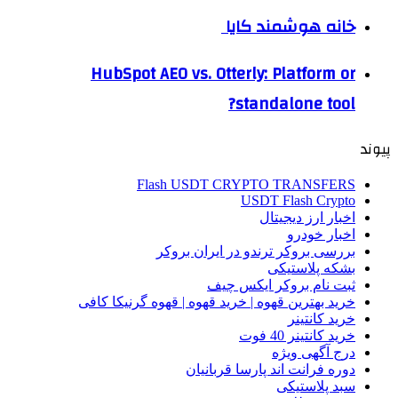
خانه هوشمند کایا
HubSpot AEO vs. Otterly: Platform or
standalone tool?
پیوند
Flash USDT CRYPTO TRANSFERS
USDT Flash Crypto
اخبار ارز دیجیتال
اخبار خودرو
بررسی بروکر ترندو در ایران بروکر
بشکه پلاستیکی
ثبت نام بروکر ایکس چیف
خرید بهترین قهوه | خرید قهوه | قهوه گرنیکا کافی
خرید کانتینر
خرید کانتینر 40 فوت
درج آگهی ویژه
دوره فرانت اند پارسا قربانیان
سبد پلاستیکی