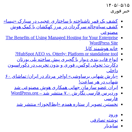
۱۴۰۵/۰۵/۱۵
خبر فوری
کشف یک قمر ناشناخته با ساختاری عجیب در سیارک «نیسا»
کشف سیاه‌چاله سرگردان در مرز کهکشان با کمک هوش
مصنوعی
The Benefits of Using Managed Hosting for Your Enterprise
WordPress Site
خانه هوشمند کایا
HubSpot AEO vs. Otterly: Platform or standalone tool?
انواع قاب بندی دیوار با گچبری پیش ساخته پلی یورتان
دکارت؛ تحولی لوکس، فوری و بدون تخریب در دکوراسیون
داخلی
«بارش شهابی برساوشی» اواخر مرداد در ایران/ تماشای ۶۰
شهاب در هر ساعت!
ایران عضو سازمان جهانی همکاری هوش مصنوعی شد
وردپرس فارسی نگارش ۷.۰ منتشر شد – WordPress.org
فارسی
نخستین تصویر از ستاره همدم «ابط‌الجوزا» منتشر شد
ورود
نوشته تصادفی
سایدبار