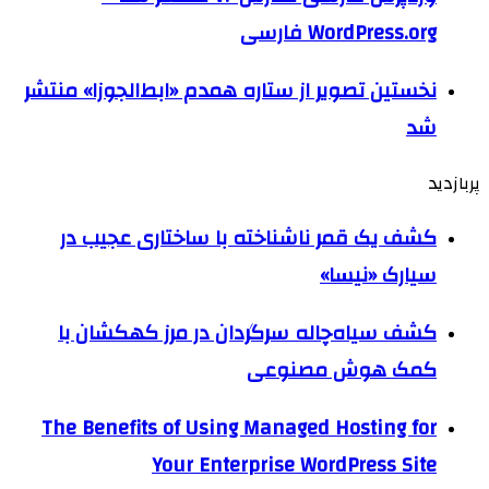
WordPress.org فارسی
نخستین تصویر از ستاره همدم «ابط‌الجوزا» منتشر
شد
پربازدید
کشف یک قمر ناشناخته با ساختاری عجیب در
سیارک «نیسا»
کشف سیاه‌چاله سرگردان در مرز کهکشان با
کمک هوش مصنوعی
The Benefits of Using Managed Hosting for
Your Enterprise WordPress Site