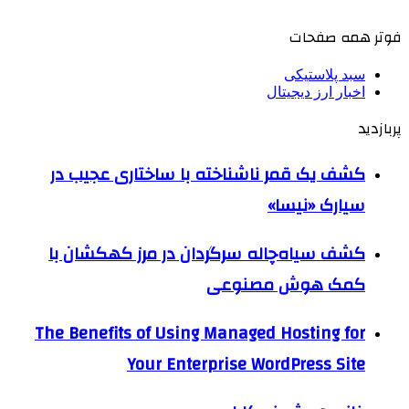
فوتر همه صفحات
سبد پلاستیکی
اخبار ارز دیجیتال
پربازدید
کشف یک قمر ناشناخته با ساختاری عجیب در
سیارک «نیسا»
کشف سیاه‌چاله سرگردان در مرز کهکشان با
کمک هوش مصنوعی
The Benefits of Using Managed Hosting for
Your Enterprise WordPress Site