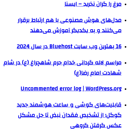
مرغ را گران نخرید – ایسنا
مدل‌های هوش‌ مصنوعی با هم ارتباط برقرار
می‌کنند و به یکدیگر آموزش می‌دهند
16 بهترین وب سایت Bluehost در سال 2024
مراسم لاله گردانی خدام حرم شاهچراغ (ع) در شام
شهادت امام رضا(ع)
Uncommented error log | WordPress.org
قابلیت‌های گوشی و ساعت هوشمند جدید
گوگل؛ از تشخیص فقدان نبض تا حل مشکل
عکس گرفتن گروهی