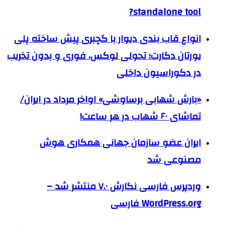
standalone tool?
انواع قاب بندی دیوار با گچبری پیش ساخته پلی
یورتان دکارت؛ تحولی لوکس، فوری و بدون تخریب
در دکوراسیون داخلی
«بارش شهابی برساوشی» اواخر مرداد در ایران/
تماشای ۶۰ شهاب در هر ساعت!
ایران عضو سازمان جهانی همکاری هوش
مصنوعی شد
وردپرس فارسی نگارش ۷.۰ منتشر شد –
WordPress.org فارسی