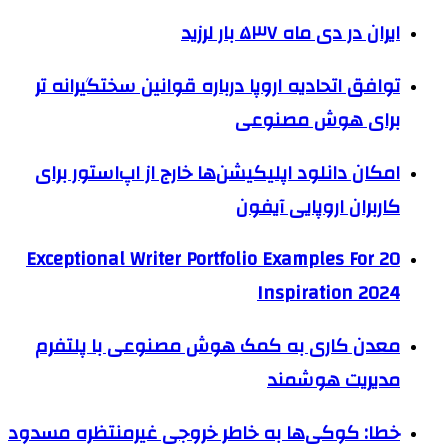
ایران در دی ماه ۵۳۷ بار لرزید
توافق اتحادیه اروپا درباره قوانین سختگیرانه تر
برای هوش مصنوعی
امکان دانلود اپلیکیشن‌ها خارج از اپ‌استور برای
کاربران اروپایی آیفون
20 Exceptional Writer Portfolio Examples For
Inspiration 2024
معدن کاری به کمک هوش مصنوعی با پلتفرم
مدیریت هوشمند
خطا: کوکی‌ها به خاطر خروجی غیرمنتظره مسدود