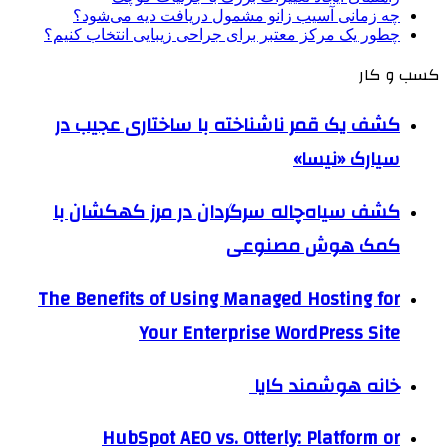
چه زمانی آسیب زانو مشمول دریافت دیه می‌شود؟
چطور یک مرکز معتبر برای جراحی زیبایی انتخاب کنیم؟
کسب و کار
کشف یک قمر ناشناخته با ساختاری عجیب در
سیارک «نیسا»
کشف سیاه‌چاله سرگردان در مرز کهکشان با
کمک هوش مصنوعی
The Benefits of Using Managed Hosting for
Your Enterprise WordPress Site
خانه هوشمند کایا
HubSpot AEO vs. Otterly: Platform or