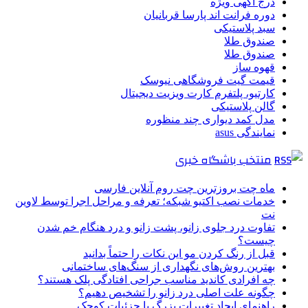
درج آگهی ویژه
دوره فرانت اند پارسا قربانیان
سبد پلاستیکی
صندوق طلا
صندوق طلا
قهوه ساز
قیمت گیت فروشگاهی نیوسک
کارتیو، پلتفرم کارت ویزیت دیجیتال
گالن پلاستیکی
مدل کمد دیواری چند منظوره
نمایندگی asus
منتخب باشگاه خبری
ماه چت بروزترین چت روم آنلاین فارسی
خدمات نصب اکتیو شبکه؛ تعرفه و مراحل اجرا توسط لاوین
نت
تفاوت درد جلوی زانو، پشت زانو و درد هنگام خم شدن
چیست؟
قبل از رنگ کردن مو این نکات را حتماً بدانید
بهترین روش‌های نگهداری از سنگ‌های ساختمانی
چه افرادی کاندید مناسب جراحی افتادگی پلک هستند؟
چگونه علت اصلی درد زانو را تشخیص دهیم؟
راهنمای ایجاد تغییرات بزرگ با جزئیات کوچک