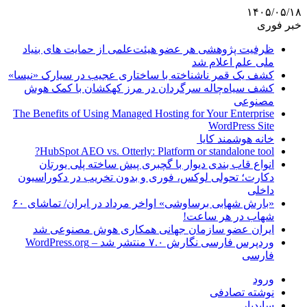
۱۴۰۵/۰۵/۱۸
خبر فوری
ظرفیت پژوهشی هر عضو هیئت‌علمی از حمایت های بنیاد
ملی علم اعلام شد
کشف یک قمر ناشناخته با ساختاری عجیب در سیارک «نیسا»
کشف سیاه‌چاله سرگردان در مرز کهکشان با کمک هوش
مصنوعی
The Benefits of Using Managed Hosting for Your Enterprise
WordPress Site
خانه هوشمند کایا
HubSpot AEO vs. Otterly: Platform or standalone tool?
انواع قاب بندی دیوار با گچبری پیش ساخته پلی یورتان
دکارت؛ تحولی لوکس، فوری و بدون تخریب در دکوراسیون
داخلی
«بارش شهابی برساوشی» اواخر مرداد در ایران/ تماشای ۶۰
شهاب در هر ساعت!
ایران عضو سازمان جهانی همکاری هوش مصنوعی شد
وردپرس فارسی نگارش ۷.۰ منتشر شد – WordPress.org
فارسی
ورود
نوشته تصادفی
سایدبار