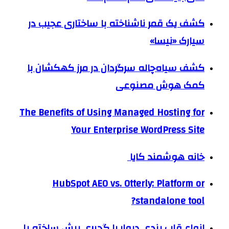
کشف یک قمر ناشناخته با ساختاری عجیب در
سیارک «نیسا»
کشف سیاه‌چاله سرگردان در مرز کهکشان با
کمک هوش مصنوعی
The Benefits of Using Managed Hosting for
Your Enterprise WordPress Site
خانه هوشمند کایا
HubSpot AEO vs. Otterly: Platform or
standalone tool?
انواع قاب بندی دیوار با گچبری پیش ساخته پلی