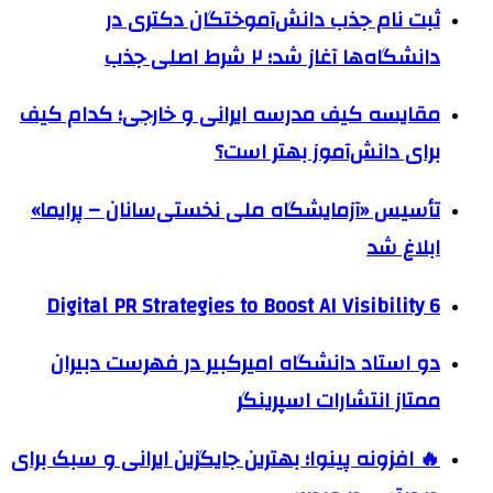
ثبت نام جذب دانش‌آموختگان دکتری در
دانشگاه‌ها آغاز شد؛ ۲ شرط اصلی جذب
مقایسه کیف مدرسه ایرانی و خارجی؛ کدام کیف
برای دانش‌آموز بهتر است؟
تأسیس «آزمایشگاه ملی نخستی‌سانان – پرایما»
ابلاغ شد
6 Digital PR Strategies to Boost AI Visibility
دو استاد دانشگاه امیرکبیر در فهرست دبیران
ممتاز انتشارات اسپرینگر
🔥 افزونه پینوا؛ بهترین جایگزین ایرانی و سبک برای