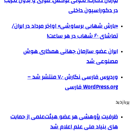
یورتان دکارت؛ تحولی لوکس، فوری و بدون تخریب
در دکوراسیون داخلی
«بارش شهابی برساوشی» اواخر مرداد در ایران/
تماشای ۶۰ شهاب در هر ساعت!
ایران عضو سازمان جهانی همکاری هوش
مصنوعی شد
وردپرس فارسی نگارش ۷.۰ منتشر شد –
WordPress.org فارسی
پربازدید
ظرفیت پژوهشی هر عضو هیئت‌علمی از حمایت
های بنیاد ملی علم اعلام شد