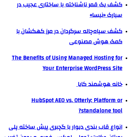
کشف یک قمر ناشناخته با ساختاری عجیب در
سیارک «نیسا»
کشف سیاه‌چاله سرگردان در مرز کهکشان با
کمک هوش مصنوعی
The Benefits of Using Managed Hosting for
Your Enterprise WordPress Site
خانه هوشمند کایا
HubSpot AEO vs. Otterly: Platform or
standalone tool?
انواع قاب بندی دیوار با گچبری پیش ساخته پلی