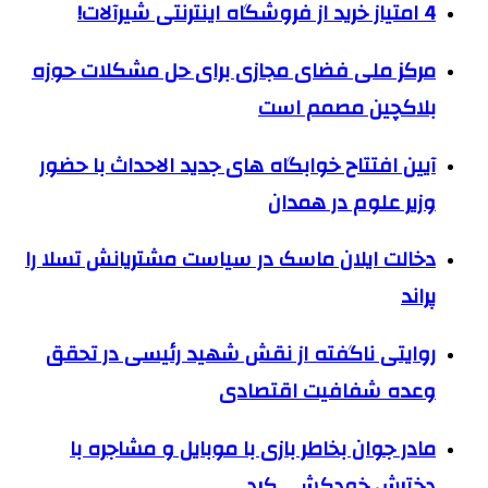
4 امتیاز خرید از فروشگاه اینترنتی شیرآلات!
مرکز ملی فضای مجازی برای حل مشکلات حوزه
بلاکچین مصمم است
آیین افتتاح خوابگاه های جدید الاحداث با حضور
وزیر علوم در همدان
دخالت ایلان ماسک در سیاست مشتریانش تسلا را
پراند
روایتی ناگفته از نقش شهید رئیسی در تحقق
وعده شفافیت اقتصادی
مادر جوان بخاطر بازی با موبایل و مشاجره با
دخترش خودکشی کرد