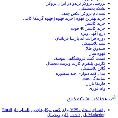
بررسی بروکر ترندو در ایران بروکر
بشکه پلاستیکی
ثبت نام بروکر ایکس چیف
خرید بهترین قهوه | خرید قهوه | قهوه گرنیکا کافی
خرید کانتینر
خرید کانتینر 40 فوت
درج آگهی ویژه
دوره فرانت اند پارسا قربانیان
سبد پلاستیکی
صندوق طلا
قهوه ساز
قیمت گیت فروشگاهی نیوسک
کارتیو، پلتفرم کارت ویزیت دیجیتال
گالن پلاستیکی
مدل کمد دیواری چند منظوره
نمایندگی asus
هاریکا بازار
وام فوری
منتخب باشگاه خبری
راهنمای انتخاب VPS برای کسب‌وکارهای بین‌المللی؛ از Email
Marketing تا پرداخت با ارز دیجیتال