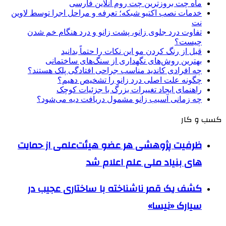
ماه چت بروزترین چت روم آنلاین فارسی
خدمات نصب اکتیو شبکه؛ تعرفه و مراحل اجرا توسط لاوین
نت
تفاوت درد جلوی زانو، پشت زانو و درد هنگام خم شدن
چیست؟
قبل از رنگ کردن مو این نکات را حتماً بدانید
بهترین روش‌های نگهداری از سنگ‌های ساختمانی
چه افرادی کاندید مناسب جراحی افتادگی پلک هستند؟
چگونه علت اصلی درد زانو را تشخیص دهیم؟
راهنمای ایجاد تغییرات بزرگ با جزئیات کوچک
چه زمانی آسیب زانو مشمول دریافت دیه می‌شود؟
کسب و کار
ظرفیت پژوهشی هر عضو هیئت‌علمی از حمایت
های بنیاد ملی علم اعلام شد
کشف یک قمر ناشناخته با ساختاری عجیب در
سیارک «نیسا»