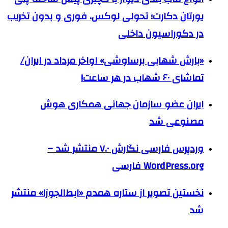
یورتان دکارت؛ تحولی لوکس، فوری و بدون تخریب
در دکوراسیون داخلی
«بارش شهابی برساوشی» اواخر مرداد در ایران/
تماشای ۶۰ شهاب در هر ساعت!
ایران عضو سازمان جهانی همکاری هوش
مصنوعی شد
وردپرس فارسی نگارش ۷.۰ منتشر شد –
WordPress.org فارسی
نخستین تصویر از ستاره همدم «ابط‌الجوزا» منتشر
شد