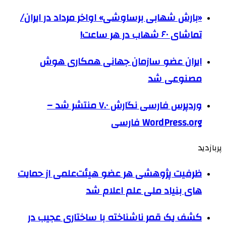
«بارش شهابی برساوشی» اواخر مرداد در ایران/
تماشای ۶۰ شهاب در هر ساعت!
ایران عضو سازمان جهانی همکاری هوش
مصنوعی شد
وردپرس فارسی نگارش ۷.۰ منتشر شد –
WordPress.org فارسی
پربازدید
ظرفیت پژوهشی هر عضو هیئت‌علمی از حمایت
های بنیاد ملی علم اعلام شد
کشف یک قمر ناشناخته با ساختاری عجیب در