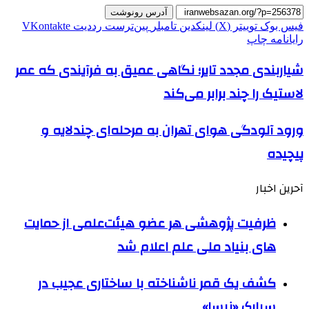
آدرس رونوشت
فیس بوک
توییتر (X)
لینکدین
‫تامبلر
‫پین‌ترست
‫رددیت
‫VKontakte
رایانامه
چاپ
شیاربندی مجدد تایر؛ نگاهی عمیق به فرآیندی که عمر
لاستیک را چند برابر می‌کند
ورود آلودگی هوای تهران به مرحله‌ای چندلایه و
پیچیده
آحرین اخبار
ظرفیت پژوهشی هر عضو هیئت‌علمی از حمایت
های بنیاد ملی علم اعلام شد
کشف یک قمر ناشناخته با ساختاری عجیب در
سیارک «نیسا»