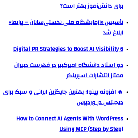
برای دانش‌آموز بهتر است؟
تأسیس «آزمایشگاه ملی نخستی‌سانان – پرایما»
ابلاغ شد
6 Digital PR Strategies to Boost AI Visibility
دو استاد دانشگاه امیرکبیر در فهرست دبیران
ممتاز انتشارات اسپرینگر
🔥 افزونه پینوا؛ بهترین جایگزین ایرانی و سبک برای
دیجیتس در وردپرس
How to Connect AI Agents With WordPress
Using MCP (Step by Step)