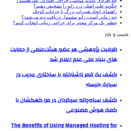
چه افرادی کاندید مناسب جراحی افتادگی پلک هستند؟
چگونه علت اصلی درد زانو را تشخیص دهیم؟
راهنمای ایجاد تغییرات بزرگ با جزئیات کوچک
چه زمانی آسیب زانو مشمول دریافت دیه می‌شود؟
چطور یک مرکز معتبر برای جراحی زیبایی انتخاب کنیم؟
کسب و کار
ظرفیت پژوهشی هر عضو هیئت‌علمی از حمایت
های بنیاد ملی علم اعلام شد
کشف یک قمر ناشناخته با ساختاری عجیب در
سیارک «نیسا»
کشف سیاه‌چاله سرگردان در مرز کهکشان با
کمک هوش مصنوعی
The Benefits of Using Managed Hosting for