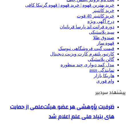
خرید بهترین قهوه | خرید قهوه | قهوه گرنیکا کافی
خرید کانتینر
خرید کانتینر 40 فوت
درج آگهی ویژه
دوره فرانت اند پارسا قربانیان
سبد پلاستیکی
صندوق طلا
قهوه ساز
قیمت گیت فروشگاهی نیوسک
کارتیو، پلتفرم کارت ویزیت دیجیتال
گالن پلاستیکی
مدل کمد دیواری چند منظوره
نمایندگی asus
هاریکا بازار
وام فوری
پیشنهاد سردبیر
ظرفیت پژوهشی هر عضو هیئت‌علمی از حمایت
های بنیاد ملی علم اعلام شد