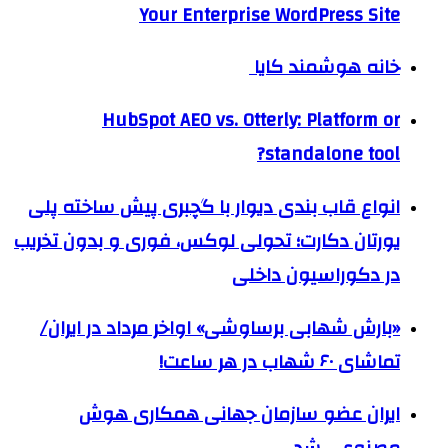
Your Enterprise WordPress Site
خانه هوشمند کایا
HubSpot AEO vs. Otterly: Platform or
standalone tool?
انواع قاب بندی دیوار با گچبری پیش ساخته پلی
یورتان دکارت؛ تحولی لوکس، فوری و بدون تخریب
در دکوراسیون داخلی
«بارش شهابی برساوشی» اواخر مرداد در ایران/
تماشای ۶۰ شهاب در هر ساعت!
ایران عضو سازمان جهانی همکاری هوش