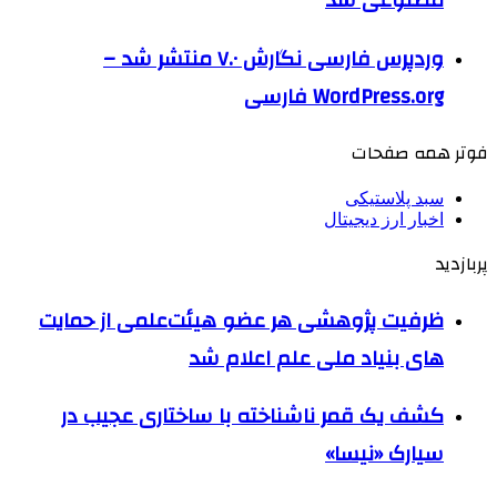
مصنوعی شد
وردپرس فارسی نگارش ۷.۰ منتشر شد –
WordPress.org فارسی
فوتر همه صفحات
سبد پلاستیکی
اخبار ارز دیجیتال
پربازدید
ظرفیت پژوهشی هر عضو هیئت‌علمی از حمایت
های بنیاد ملی علم اعلام شد
کشف یک قمر ناشناخته با ساختاری عجیب در
سیارک «نیسا»