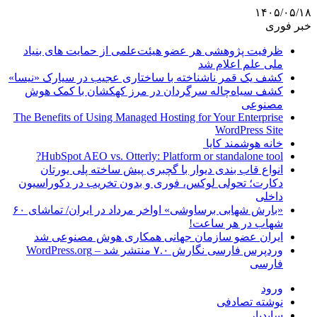
۱۴۰۵/۰۵/۱۸
خبر فوری
ظرفیت پژوهشی هر عضو هیئت‌علمی از حمایت های بنیاد
ملی علم اعلام شد
کشف یک قمر ناشناخته با ساختاری عجیب در سیارک «نیسا»
کشف سیاه‌چاله سرگردان در مرز کهکشان با کمک هوش
مصنوعی
The Benefits of Using Managed Hosting for Your Enterprise
WordPress Site
خانه هوشمند کایا
HubSpot AEO vs. Otterly: Platform or standalone tool?
انواع قاب بندی دیوار با گچبری پیش ساخته پلی یورتان
دکارت؛ تحولی لوکس، فوری و بدون تخریب در دکوراسیون
داخلی
«بارش شهابی برساوشی» اواخر مرداد در ایران/ تماشای ۶۰
شهاب در هر ساعت!
ایران عضو سازمان جهانی همکاری هوش مصنوعی شد
وردپرس فارسی نگارش ۷.۰ منتشر شد – WordPress.org
فارسی
ورود
نوشته تصادفی
سایدبار