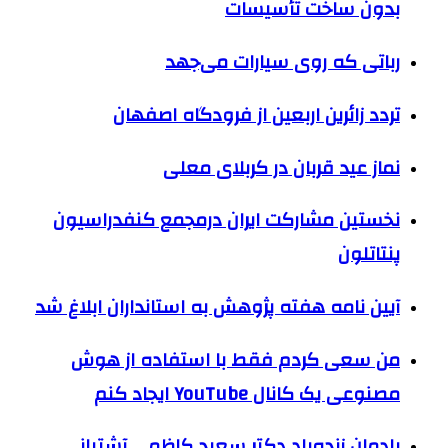
بدون ساخت تأسیسات
رباتی که روی سیارات می‌جهد
تردد زائرین اربعین از فرودگاه اصفهان
نماز عید قربان در کربلای معلی
نخستین مشارکت ایران درمجمع کنفدراسیون
پنتاتلون
آیین نامه هفته پژوهش به استانداران ابلاغ شد
من سعی کردم فقط با استفاده از هوش
مصنوعی یک کانال YouTube ایجاد کنم
یادمان زنده‌یاد دکتر سعید کاظمی آشتیانی