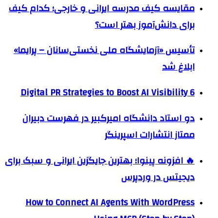
مقایسه کیف مدرسه ایرانی و خارجی؛ کدام کیف
برای دانش‌آموز بهتر است؟
تأسیس «آزمایشگاه ملی نخستی‌سانان – پرایما»
ابلاغ شد
6 Digital PR Strategies to Boost AI Visibility
دو استاد دانشگاه امیرکبیر در فهرست دبیران
ممتاز انتشارات اسپرینگر
🔥 افزونه پینوا؛ بهترین جایگزین ایرانی و سبک برای
دیجیتس در وردپرس
How to Connect AI Agents With WordPress