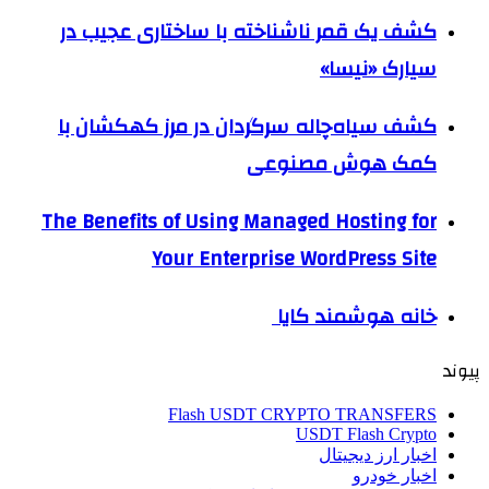
کشف یک قمر ناشناخته با ساختاری عجیب در
سیارک «نیسا»
کشف سیاه‌چاله سرگردان در مرز کهکشان با
کمک هوش مصنوعی
The Benefits of Using Managed Hosting for
Your Enterprise WordPress Site
خانه هوشمند کایا
پیوند
Flash USDT CRYPTO TRANSFERS
USDT Flash Crypto
اخبار ارز دیجیتال
اخبار خودرو