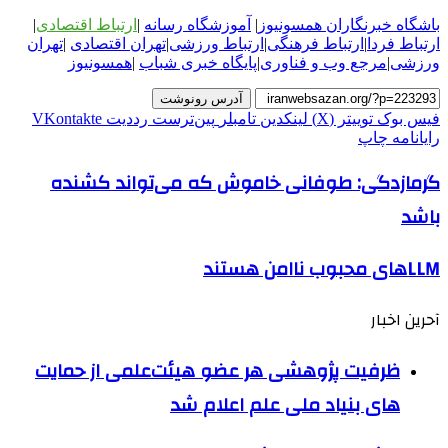
باشگاه خبرنگاران همسونیوز
|
آموزشگاه رسانه
|
ارتباط اقتصادی
|
ارتباط فردا
|
ارتباط فرهنگی
|
ارتباط ورزشی
|
ت
هران اقتصادی
|
تهران
ورزشی
|
مرجع وب و فناوری
|
پایگاه خبری شباب
|
همسونیوز
آدرس رونوشت
فیس بوک
توییتر (X)
لینکدین
‫تامبلر
‫پین‌ترست
‫رددیت
‫VKontakte
رایانامه
چاپ
گرمازدگی: طوفانی خاموش که می‌تواند کشنده
باشد
LLM‌های محبوب ناامن هستند
آحرین اخبار
ظرفیت پژوهشی هر عضو هیئت‌علمی از حمایت
های بنیاد ملی علم اعلام شد