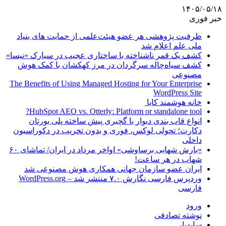
۱۴۰۵/۰۵/۱۸
خبر فوری
ظرفیت پژوهشی هر عضو هیئت‌علمی از حمایت های بنیاد
ملی علم اعلام شد
کشف یک قمر ناشناخته با ساختاری عجیب در سیارک «نیسا»
کشف سیاه‌چاله سرگردان در مرز کهکشان با کمک هوش
مصنوعی
The Benefits of Using Managed Hosting for Your Enterprise
WordPress Site
خانه هوشمند کایا
HubSpot AEO vs. Otterly: Platform or standalone tool?
انواع قاب بندی دیوار با گچبری پیش ساخته پلی یورتان
دکارت؛ تحولی لوکس، فوری و بدون تخریب در دکوراسیون
داخلی
«بارش شهابی برساوشی» اواخر مرداد در ایران/ تماشای ۶۰
شهاب در هر ساعت!
ایران عضو سازمان جهانی همکاری هوش مصنوعی شد
وردپرس فارسی نگارش ۷.۰ منتشر شد – WordPress.org
فارسی
ورود
نوشته تصادفی
سایدبار