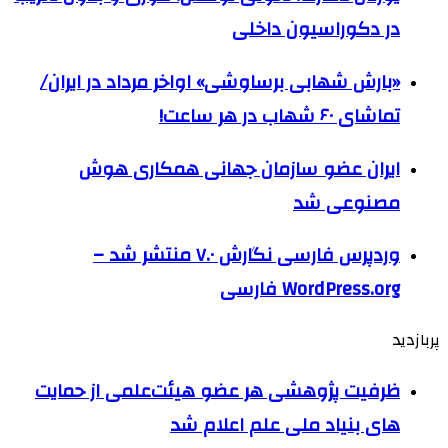
در دکوراسیون داخلی
«بارش شهابی برساوشی» اواخر مرداد در ایران/
تماشای ۶۰ شهاب در هر ساعت!
ایران عضو سازمان جهانی همکاری هوش
مصنوعی شد
وردپرس فارسی نگارش ۷.۰ منتشر شد –
WordPress.org فارسی
پربازدید
ظرفیت پژوهشی هر عضو هیئت‌علمی از حمایت
های بنیاد ملی علم اعلام شد