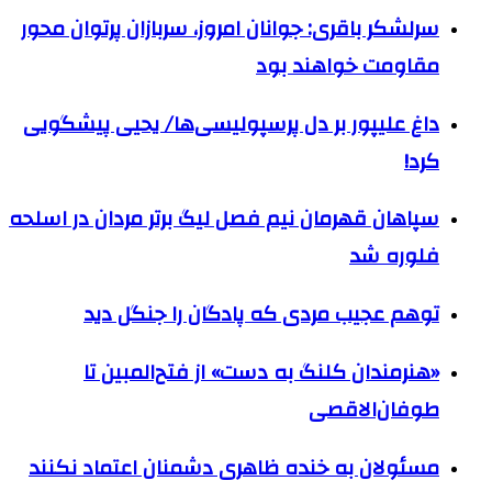
سرلشکر باقری: جوانان امروز، سربازان پرتوان محور
مقاومت خواهند بود
داغ علیپور بر دل پرسپولیسی‌ها/ یحیی پیشگویی
کرد!
سپاهان قهرمان نیم فصل لیگ برتر مردان در اسلحه
فلوره شد
توهم عجیب مردی که پادگان را جنگل دید
«هنرمندان کلنگ به دست» از فتح‌المبین تا
طوفان‌الاقصی
مسئولان به خنده ظاهری دشمنان اعتماد نکنند