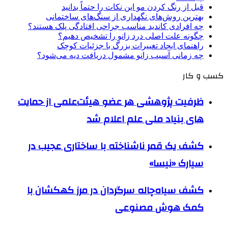
قبل از رنگ کردن مو این نکات را حتماً بدانید
بهترین روش‌های نگهداری از سنگ‌های ساختمانی
چه افرادی کاندید مناسب جراحی افتادگی پلک هستند؟
چگونه علت اصلی درد زانو را تشخیص دهیم؟
راهنمای ایجاد تغییرات بزرگ با جزئیات کوچک
چه زمانی آسیب زانو مشمول دریافت دیه می‌شود؟
کسب و کار
ظرفیت پژوهشی هر عضو هیئت‌علمی از حمایت
های بنیاد ملی علم اعلام شد
کشف یک قمر ناشناخته با ساختاری عجیب در
سیارک «نیسا»
کشف سیاه‌چاله سرگردان در مرز کهکشان با
کمک هوش مصنوعی