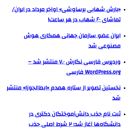
«بارش شهابی برساوشی» اواخر مرداد در ایران/
تماشای ۶۰ شهاب در هر ساعت!
ایران عضو سازمان جهانی همکاری هوش
مصنوعی شد
وردپرس فارسی نگارش ۷.۰ منتشر شد –
WordPress.org فارسی
نخستین تصویر از ستاره همدم «ابط‌الجوزا» منتشر
شد
ثبت نام جذب دانش‌آموختگان دکتری در
دانشگاه‌ها آغاز شد؛ ۲ شرط اصلی جذب