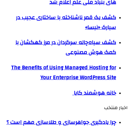
های بنیاد ملی علم اعلام شد
کشف یک قمر ناشناخته با ساختاری عجیب در
سیارک «نیسا»
کشف سیاه‌چاله سرگردان در مرز کهکشان با
کمک هوش مصنوعی
The Benefits of Using Managed Hosting for
Your Enterprise WordPress Site
خانه هوشمند کایا
اخبار منتخب
چرا یادگیری جواهرسازی و طلاسازی مهم است ؟