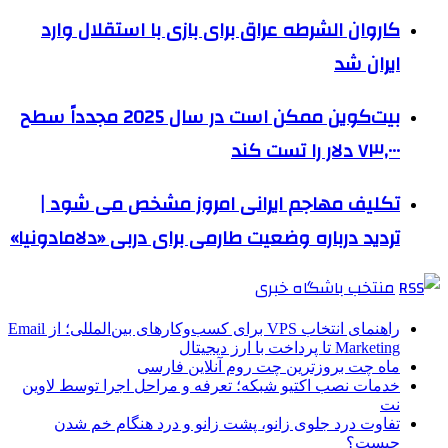
کاروان الشرطه عراق برای بازی با استقلال وارد
ایران شد
بیت‌کوین ممکن است در سال 2025 مجدداً سطح
۷۳,۰۰۰ دلار را تست کند
تکلیف مهاجم ایرانی امروز مشخص می شود |
تردید درباره وضعیت طارمی برای دربی «دلامادونیا»
منتخب باشگاه خبری
راهنمای انتخاب VPS برای کسب‌وکارهای بین‌المللی؛ از Email
Marketing تا پرداخت با ارز دیجیتال
ماه چت بروزترین چت روم آنلاین فارسی
خدمات نصب اکتیو شبکه؛ تعرفه و مراحل اجرا توسط لاوین
نت
تفاوت درد جلوی زانو، پشت زانو و درد هنگام خم شدن
چیست؟