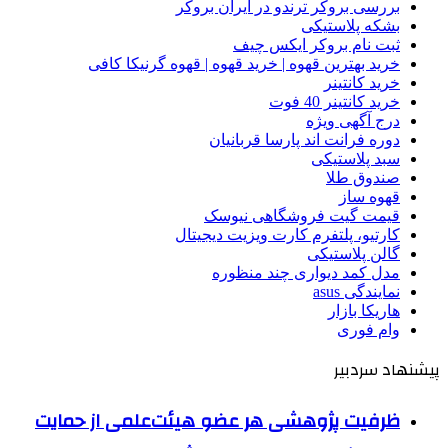
بررسی بروکر ترندو در ایران بروکر
بشکه پلاستیکی
ثبت نام بروکر ایکس چیف
خرید بهترین قهوه | خرید قهوه | قهوه گرنیکا کافی
خرید کانتینر
خرید کانتینر 40 فوت
درج آگهی ویژه
دوره فرانت اند پارسا قربانیان
سبد پلاستیکی
صندوق طلا
قهوه ساز
قیمت گیت فروشگاهی نیوسک
کارتیو، پلتفرم کارت ویزیت دیجیتال
گالن پلاستیکی
مدل کمد دیواری چند منظوره
نمایندگی asus
هاریکا بازار
وام فوری
پیشنهاد سردبیر
ظرفیت پژوهشی هر عضو هیئت‌علمی از حمایت