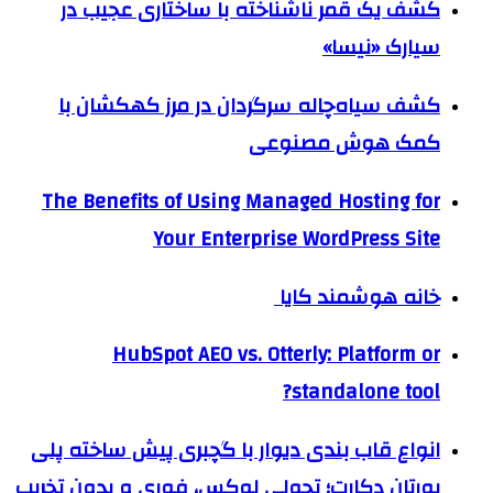
کشف یک قمر ناشناخته با ساختاری عجیب در
سیارک «نیسا»
کشف سیاه‌چاله سرگردان در مرز کهکشان با
کمک هوش مصنوعی
The Benefits of Using Managed Hosting for
Your Enterprise WordPress Site
خانه هوشمند کایا
HubSpot AEO vs. Otterly: Platform or
standalone tool?
انواع قاب بندی دیوار با گچبری پیش ساخته پلی
یورتان دکارت؛ تحولی لوکس، فوری و بدون تخریب