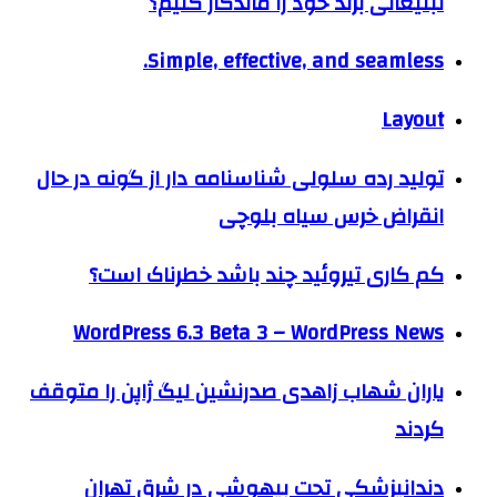
تبلیغاتی برند خود را ماندگار کنیم؟
Simple, effective, and seamless.
Layout
تولید رده سلولی شناسنامه دار از گونه در حال
انقراض خرس سیاه بلوچی
کم کاری تیروئید چند باشد خطرناک است؟
WordPress 6.3 Beta 3 – WordPress News
یاران شهاب زاهدی صدرنشین لیگ ژاپن را متوقف
کردند
دندانپزشکی تحت بیهوشی در شرق تهران