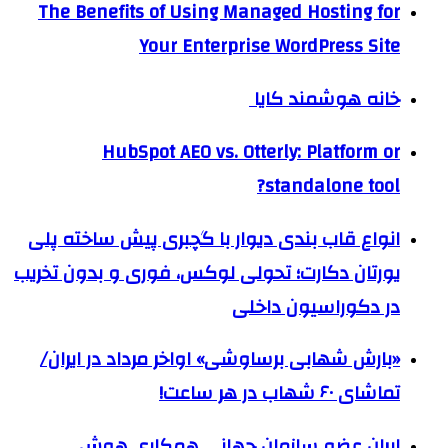
The Benefits of Using Managed Hosting for
Your Enterprise WordPress Site
خانه هوشمند کایا
HubSpot AEO vs. Otterly: Platform or
standalone tool?
انواع قاب بندی دیوار با گچبری پیش ساخته پلی
یورتان دکارت؛ تحولی لوکس، فوری و بدون تخریب
در دکوراسیون داخلی
«بارش شهابی برساوشی» اواخر مرداد در ایران/
تماشای ۶۰ شهاب در هر ساعت!
ایران عضو سازمان جهانی همکاری هوش