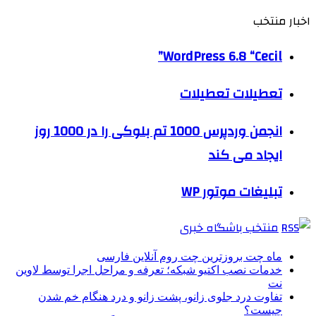
اخبار منتخب
WordPress 6.8 “Cecil”
تعطیلات تعطیلات
انجمن وردپرس 1000 تم بلوکی را در 1000 روز
ایجاد می کند
تبلیغات موتور WP
منتخب باشگاه خبری
ماه چت بروزترین چت روم آنلاین فارسی
خدمات نصب اکتیو شبکه؛ تعرفه و مراحل اجرا توسط لاوین
نت
تفاوت درد جلوی زانو، پشت زانو و درد هنگام خم شدن
چیست؟