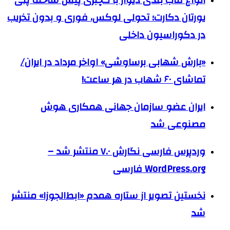
انواع قاب بندی دیوار با گچبری پیش ساخته پلی
یورتان دکارت؛ تحولی لوکس، فوری و بدون تخریب
در دکوراسیون داخلی
«بارش شهابی برساوشی» اواخر مرداد در ایران/
تماشای ۶۰ شهاب در هر ساعت!
ایران عضو سازمان جهانی همکاری هوش
مصنوعی شد
وردپرس فارسی نگارش ۷.۰ منتشر شد –
WordPress.org فارسی
نخستین تصویر از ستاره همدم «ابط‌الجوزا» منتشر
شد