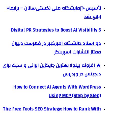
تأسیس «آزمایشگاه ملی نخستی‌سانان – پرایما»
ابلاغ شد
6 Digital PR Strategies to Boost AI Visibility
دو استاد دانشگاه امیرکبیر در فهرست دبیران
ممتاز انتشارات اسپرینگر
🔥 افزونه پینوا؛ بهترین جایگزین ایرانی و سبک برای
دیجیتس در وردپرس
How to Connect AI Agents With WordPress
Using MCP (Step by Step)
The Free Tools SEO Strategy: How to Rank With