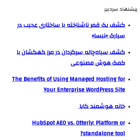
پیشنهاد سردبیر
کشف یک قمر ناشناخته با ساختاری عجیب در
سیارک «نیسا»
کشف سیاه‌چاله سرگردان در مرز کهکشان با
کمک هوش مصنوعی
The Benefits of Using Managed Hosting for
Your Enterprise WordPress Site
خانه هوشمند کایا
HubSpot AEO vs. Otterly: Platform or
standalone tool?