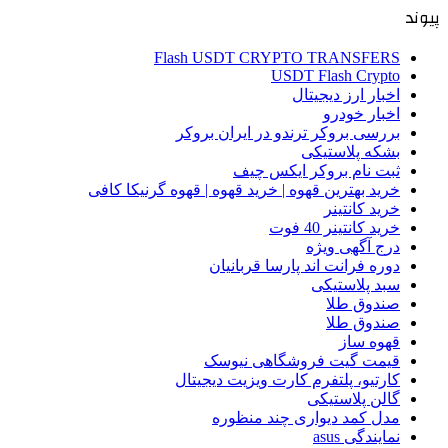
پیوند
Flash USDT CRYPTO TRANSFERS
USDT Flash Crypto
اخبار ارز دیجیتال
اخبار خودرو
بررسی بروکر ترندو در ایران بروکر
بشکه پلاستیکی
ثبت نام بروکر ایکس چیف
خرید بهترین قهوه | خرید قهوه | قهوه گرنیکا کافی
خرید کانتینر
خرید کانتینر 40 فوت
درج آگهی ویژه
دوره فرانت اند پارسا قربانیان
سبد پلاستیکی
صندوق طلا
صندوق طلا
قهوه ساز
قیمت گیت فروشگاهی نیوسک
کارتیو، پلتفرم کارت ویزیت دیجیتال
گالن پلاستیکی
مدل کمد دیواری چند منظوره
نمایندگی asus