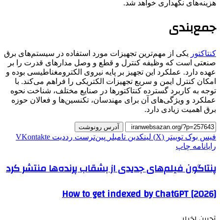
هزینه‌های نگهداری خواهد شد.
جمع‌بندی
کنتاکتور
یکی از مهم‌ترین تجهیزات مورد استفاده در سیستم‌های برق
صنعتی است که وظیفه کنترل و قطع و وصل مدارهای قدرت را بر
عهده دارد. عملکرد این تجهیز بر پایه نیروی الکترومغناطیسی بوده و
امکان کنترل ایمن و سریع تجهیزات الکتریکی را فراهم می‌کند. با
توجه به کاربرد گسترده کنتاکتورها در صنایع مختلف، شناخت نحوه
عملکرد و ویژگی‌های آن برای مهندسان، تکنسین‌ها و فعالان حوزه
برق اهمیت زیادی دارد.
آدرس رونوشت
فیس بوک
توییتر (X)
لینکدین
‫تامبلر
‫پین‌ترست
‫رددیت
‫VKontakte
رایانامه
چاپ
پنتاگون فیلم‌های جدیدی از بشقاب پرنده‌ها منتشر کرد
How to get indexed by ChatGPT [2026]
آحرین اخبار