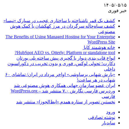
۱۴۰۵/۰۵/۱۵
خبر فوری
کشف یک قمر ناشناخته با ساختاری عجیب در سیارک «نیسا»
کشف سیاه‌چاله سرگردان در مرز کهکشان با کمک هوش
مصنوعی
The Benefits of Using Managed Hosting for Your Enterprise
WordPress Site
خانه هوشمند کایا
HubSpot AEO vs. Otterly: Platform or standalone tool?
انواع قاب بندی دیوار با گچبری پیش ساخته پلی یورتان
دکارت؛ تحولی لوکس، فوری و بدون تخریب در دکوراسیون
داخلی
«بارش شهابی برساوشی» اواخر مرداد در ایران/ تماشای ۶۰
شهاب در هر ساعت!
ایران عضو سازمان جهانی همکاری هوش مصنوعی شد
وردپرس فارسی نگارش ۷.۰ منتشر شد – WordPress.org
فارسی
نخستین تصویر از ستاره همدم «ابط‌الجوزا» منتشر شد
ورود
نوشته تصادفی
سایدبار