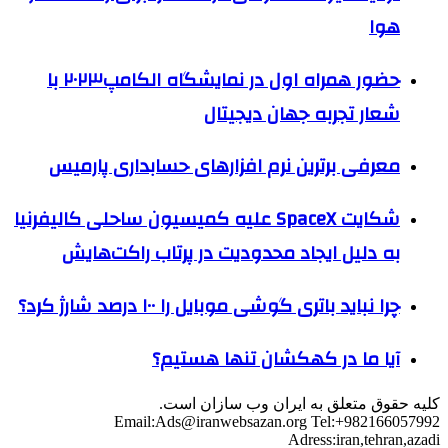
هوا
حضور همراه اول در نمایشگاه الکامپ۲۰۲۳ با
شعار تجربه جهان دیجیتال
معرفی برترین نرم افزارهای حسابداری پارمیس
شکایت SpaceX علیه کمیسیون ساحلی کالیفرنیا
به دلیل ایجاد محدودیت در پرتاب راکت‌هایش
چرا نباید باتری گوشی موبایل را ۱۰۰ درصد شارژ کرد؟
آیا ما در کهکشان تنها هستیم؟
کلیه حقوق متعلق به ایران وب سازان است.
Email:
Ads@iranwebsazan.org
Tel:+982166057992
Adress:iran,tehran,azadi