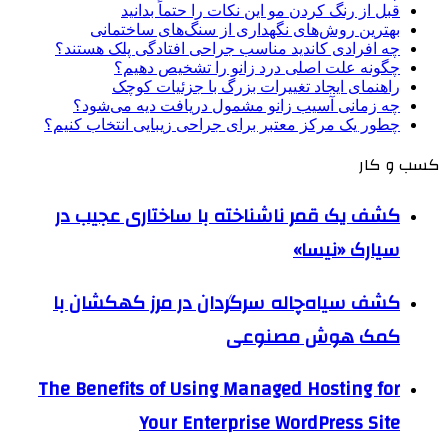
قبل از رنگ کردن مو این نکات را حتماً بدانید
بهترین روش‌های نگهداری از سنگ‌های ساختمانی
چه افرادی کاندید مناسب جراحی افتادگی پلک هستند؟
چگونه علت اصلی درد زانو را تشخیص دهیم؟
راهنمای ایجاد تغییرات بزرگ با جزئیات کوچک
چه زمانی آسیب زانو مشمول دریافت دیه می‌شود؟
چطور یک مرکز معتبر برای جراحی زیبایی انتخاب کنیم؟
کسب و کار
کشف یک قمر ناشناخته با ساختاری عجیب در
سیارک «نیسا»
کشف سیاه‌چاله سرگردان در مرز کهکشان با
کمک هوش مصنوعی
The Benefits of Using Managed Hosting for
Your Enterprise WordPress Site