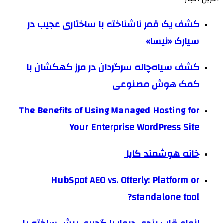
کشف یک قمر ناشناخته با ساختاری عجیب در
سیارک «نیسا»
کشف سیاه‌چاله سرگردان در مرز کهکشان با
کمک هوش مصنوعی
The Benefits of Using Managed Hosting for
Your Enterprise WordPress Site
خانه هوشمند کایا
HubSpot AEO vs. Otterly: Platform or
standalone tool?