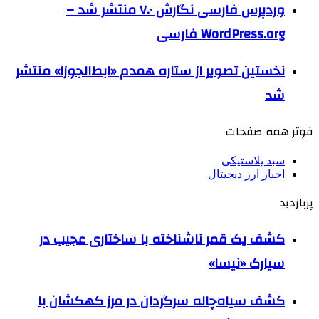
وردپرس فارسی نگارش ۷.۰ منتشر شد –
WordPress.org فارسی
نخستین تصویر از ستاره همدم «ابط‌الجوزا» منتشر
شد
فوتر همه صفحات
سبد پلاستیکی
اخبار ارز دیجیتال
پربازدید
کشف یک قمر ناشناخته با ساختاری عجیب در
سیارک «نیسا»
کشف سیاه‌چاله سرگردان در مرز کهکشان با