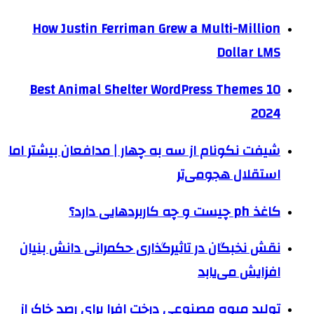
How Justin Ferriman Grew a Multi-Million
Dollar LMS
10 Best Animal Shelter WordPress Themes
2024
شیفت نکونام از سه‌ به چهار | مدافعان بیشتر اما
استقلال هجومی‌تر
کاغذ ph چیست و چه کاربردهایی دارد؟
نقش نخبگان در تاثیرگذاری حکمرانی دانش بنیان
افزایش می‌یابد
تولید میوه مصنوعی درخت افرا برای رصد خاک از