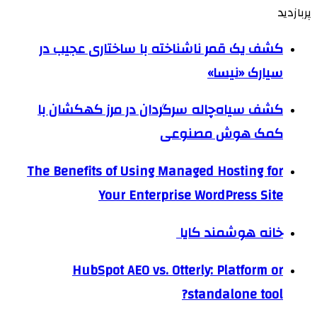
پربازدید
کشف یک قمر ناشناخته با ساختاری عجیب در
سیارک «نیسا»
کشف سیاه‌چاله سرگردان در مرز کهکشان با
کمک هوش مصنوعی
The Benefits of Using Managed Hosting for
Your Enterprise WordPress Site
خانه هوشمند کایا
HubSpot AEO vs. Otterly: Platform or
standalone tool?