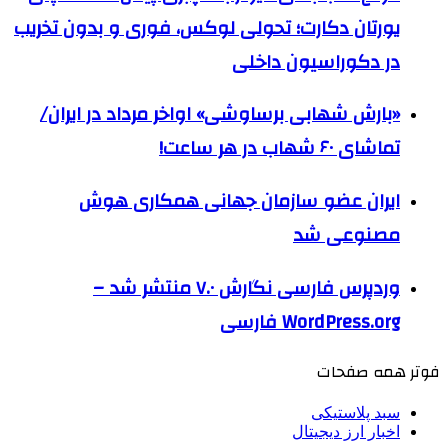
یورتان دکارت؛ تحولی لوکس، فوری و بدون تخریب
در دکوراسیون داخلی
«بارش شهابی برساوشی» اواخر مرداد در ایران/
تماشای ۶۰ شهاب در هر ساعت!
ایران عضو سازمان جهانی همکاری هوش
مصنوعی شد
وردپرس فارسی نگارش ۷.۰ منتشر شد –
WordPress.org فارسی
فوتر همه صفحات
سبد پلاستیکی
اخبار ارز دیجیتال