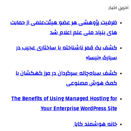
آحرین اخبار
ظرفیت پژوهشی هر عضو هیئت‌علمی از حمایت
های بنیاد ملی علم اعلام شد
کشف یک قمر ناشناخته با ساختاری عجیب در
سیارک «نیسا»
کشف سیاه‌چاله سرگردان در مرز کهکشان با
کمک هوش مصنوعی
The Benefits of Using Managed Hosting for
Your Enterprise WordPress Site
خانه هوشمند کایا