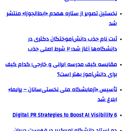
نخستین تصویر از ستاره همدم «ابط‌الجوزا» منتشر
شد
ثبت نام جذب دانش‌آموختگان دکتری در
دانشگاه‌ها آغاز شد؛ ۲ شرط اصلی جذب
مقایسه کیف مدرسه ایرانی و خارجی؛ کدام کیف
برای دانش‌آموز بهتر است؟
تأسیس «آزمایشگاه ملی نخستی‌سانان – پرایما»
ابلاغ شد
6 Digital PR Strategies to Boost AI Visibility
دو استاد دانشگاه امیرکبیر در فهرست دبیران