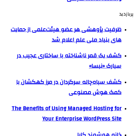
پربازدید
ظرفیت پژوهشی هر عضو هیئت‌علمی از حمایت
های بنیاد ملی علم اعلام شد
کشف یک قمر ناشناخته با ساختاری عجیب در
سیارک «نیسا»
کشف سیاه‌چاله سرگردان در مرز کهکشان با
کمک هوش مصنوعی
The Benefits of Using Managed Hosting for
Your Enterprise WordPress Site
خانه هوشمند کایا