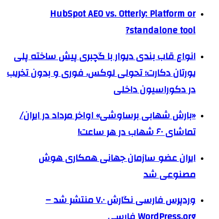
HubSpot AEO vs. Otterly: Platform or
standalone tool?
انواع قاب بندی دیوار با گچبری پیش ساخته پلی
یورتان دکارت؛ تحولی لوکس، فوری و بدون تخریب
در دکوراسیون داخلی
«بارش شهابی برساوشی» اواخر مرداد در ایران/
تماشای ۶۰ شهاب در هر ساعت!
ایران عضو سازمان جهانی همکاری هوش
مصنوعی شد
وردپرس فارسی نگارش ۷.۰ منتشر شد –
WordPress.org فارسی