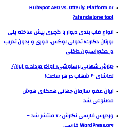
HubSpot AEO vs. Otterly: Platform or
standalone tool?
انواع قاب بندی دیوار با گچبری پیش ساخته پلی
یورتان دکارت؛ تحولی لوکس، فوری و بدون تخریب
در دکوراسیون داخلی
«بارش شهابی برساوشی» اواخر مرداد در ایران/
تماشای ۶۰ شهاب در هر ساعت!
ایران عضو سازمان جهانی همکاری هوش
مصنوعی شد
وردپرس فارسی نگارش ۷.۰ منتشر شد –
WordPress.org فارسی