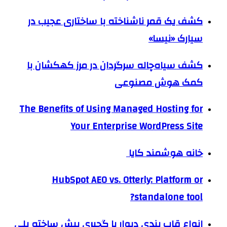
کشف یک قمر ناشناخته با ساختاری عجیب در
سیارک «نیسا»
کشف سیاه‌چاله سرگردان در مرز کهکشان با
کمک هوش مصنوعی
The Benefits of Using Managed Hosting for
Your Enterprise WordPress Site
خانه هوشمند کایا
HubSpot AEO vs. Otterly: Platform or
standalone tool?
انواع قاب بندی دیوار با گچبری پیش ساخته پلی