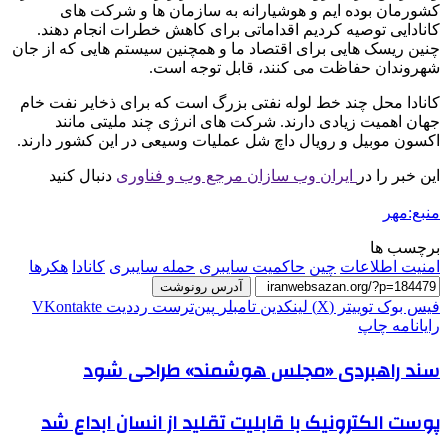
کشورمان بوده ایم و هوشیارانه به سازمان ها و شرکت های
کانادایی توصیه کردیم اقداماتی برای کاهش خطرات انجام دهند.
چنین ریسک هایی برای اقتصاد ما و همچنین سیستم هایی که از جان
شهروندان حفاظت می کنند، قابل توجه است.
کانادا محل چند خط لوله نفتی بزرگ است که برای ذخایر نفت خام
جهان اهمیت زیادی دارند. شرکت های انرژی چند ملیتی مانند
اکسون موبیل و رویال داچ شل عملیات وسیعی در این کشور دارند.
این خبر را در
ایران وب سازان مرجع وب و فناوری
دنبال کنید
منبع:مهر
برچسب ها
امنیت اطلاعات
چین
حاکمیت سایبری
حمله سایبری
کانادا
هکرها
آدرس رونوشت
فیس بوک
توییتر (X)
لینکدین
‫تامبلر
‫پین‌ترست
‫رددیت
‫VKontakte
رایانامه
چاپ
سند راهبردی «مجلس هوشمند» طراحی شود
پوست الکترونیک با قابلیت تقلید از انسان ابداع شد