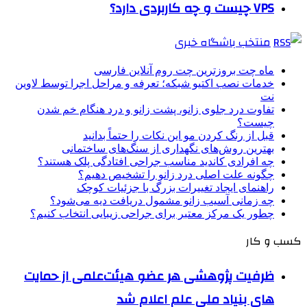
VPS چیست و چه کاربردی دارد؟
منتخب باشگاه خبری
ماه چت بروزترین چت روم آنلاین فارسی
خدمات نصب اکتیو شبکه؛ تعرفه و مراحل اجرا توسط لاوین
نت
تفاوت درد جلوی زانو، پشت زانو و درد هنگام خم شدن
چیست؟
قبل از رنگ کردن مو این نکات را حتماً بدانید
بهترین روش‌های نگهداری از سنگ‌های ساختمانی
چه افرادی کاندید مناسب جراحی افتادگی پلک هستند؟
چگونه علت اصلی درد زانو را تشخیص دهیم؟
راهنمای ایجاد تغییرات بزرگ با جزئیات کوچک
چه زمانی آسیب زانو مشمول دریافت دیه می‌شود؟
چطور یک مرکز معتبر برای جراحی زیبایی انتخاب کنیم؟
کسب و کار
ظرفیت پژوهشی هر عضو هیئت‌علمی از حمایت
های بنیاد ملی علم اعلام شد