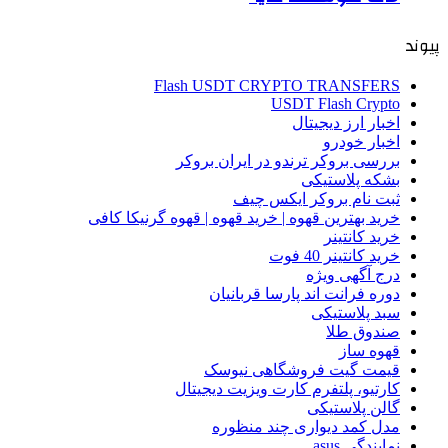
پیوند
Flash USDT CRYPTO TRANSFERS
USDT Flash Crypto
اخبار ارز دیجیتال
اخبار خودرو
بررسی بروکر ترندو در ایران بروکر
بشکه پلاستیکی
ثبت نام بروکر ایکس چیف
خرید بهترین قهوه | خرید قهوه | قهوه گرنیکا کافی
خرید کانتینر
خرید کانتینر 40 فوت
درج آگهی ویژه
دوره فرانت اند پارسا قربانیان
سبد پلاستیکی
صندوق طلا
قهوه ساز
قیمت گیت فروشگاهی نیوسک
کارتیو، پلتفرم کارت ویزیت دیجیتال
گالن پلاستیکی
مدل کمد دیواری چند منظوره
نمایندگی asus