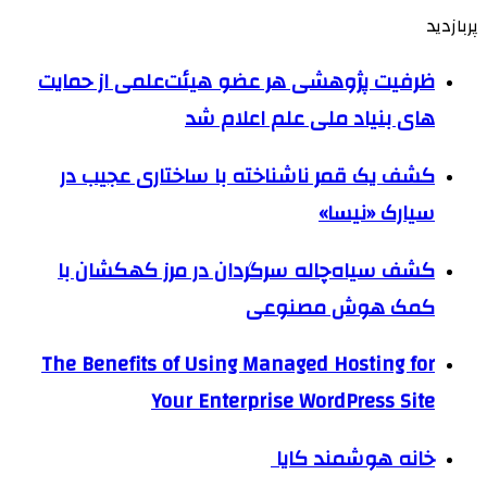
پربازدید
ظرفیت پژوهشی هر عضو هیئت‌علمی از حمایت
های بنیاد ملی علم اعلام شد
کشف یک قمر ناشناخته با ساختاری عجیب در
سیارک «نیسا»
کشف سیاه‌چاله سرگردان در مرز کهکشان با
کمک هوش مصنوعی
The Benefits of Using Managed Hosting for
Your Enterprise WordPress Site
خانه هوشمند کایا