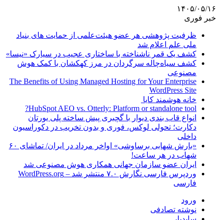
۱۴۰۵/۰۵/۱۶
خبر فوری
ظرفیت پژوهشی هر عضو هیئت‌علمی از حمایت های بنیاد
ملی علم اعلام شد
کشف یک قمر ناشناخته با ساختاری عجیب در سیارک «نیسا»
کشف سیاه‌چاله سرگردان در مرز کهکشان با کمک هوش
مصنوعی
The Benefits of Using Managed Hosting for Your Enterprise
WordPress Site
خانه هوشمند کایا
HubSpot AEO vs. Otterly: Platform or standalone tool?
انواع قاب بندی دیوار با گچبری پیش ساخته پلی یورتان
دکارت؛ تحولی لوکس، فوری و بدون تخریب در دکوراسیون
داخلی
«بارش شهابی برساوشی» اواخر مرداد در ایران/ تماشای ۶۰
شهاب در هر ساعت!
ایران عضو سازمان جهانی همکاری هوش مصنوعی شد
وردپرس فارسی نگارش ۷.۰ منتشر شد – WordPress.org
فارسی
ورود
نوشته تصادفی
سایدبار