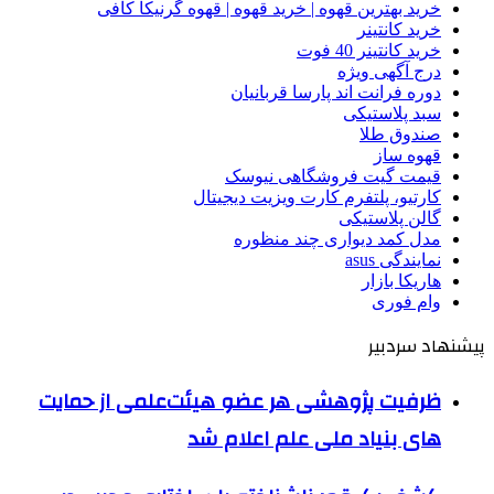
خرید بهترین قهوه | خرید قهوه | قهوه گرنیکا کافی
خرید کانتینر
خرید کانتینر 40 فوت
درج آگهی ویژه
دوره فرانت اند پارسا قربانیان
سبد پلاستیکی
صندوق طلا
قهوه ساز
قیمت گیت فروشگاهی نیوسک
کارتیو، پلتفرم کارت ویزیت دیجیتال
گالن پلاستیکی
مدل کمد دیواری چند منظوره
نمایندگی asus
هاریکا بازار
وام فوری
پیشنهاد سردبیر
ظرفیت پژوهشی هر عضو هیئت‌علمی از حمایت
های بنیاد ملی علم اعلام شد