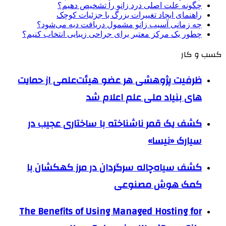
چگونه علت اصلی درد زانو را تشخیص دهیم؟
راهنمای ایجاد تغییرات بزرگ با جزئیات کوچک
چه زمانی آسیب زانو مشمول دریافت دیه می‌شود؟
چطور یک مرکز معتبر برای جراحی زیبایی انتخاب کنیم؟
کسب و کار
ظرفیت پژوهشی هر عضو هیئت‌علمی از حمایت
های بنیاد ملی علم اعلام شد
کشف یک قمر ناشناخته با ساختاری عجیب در
سیارک «نیسا»
کشف سیاه‌چاله سرگردان در مرز کهکشان با
کمک هوش مصنوعی
The Benefits of Using Managed Hosting for