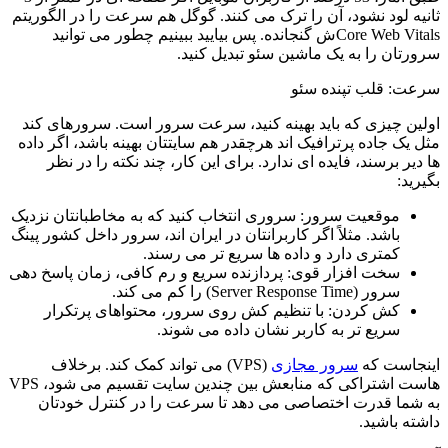
ثانیه لود نشود، آن را ترک می کنند. گوگل هم سرعت را در الگوریتم
Core Web Vitalsش گنجانده. پس بیایید ببینیم چطور می توانید
سرورتان را به یک ماشین سئو تبدیل کنید.
سرعت: قلب تپنده سئو
اولین چیزی که باید بهینه کنید، سرعت سرور است. سرورهای کند
مثل یک جاده پرترافیک اند هرچقدر هم سایتتان بهینه باشد، اگر داده
ها دیر برسند، فایده ای ندارد. برای این کار، چند نکته را در نظر
بگیرید:
موقعیت سرور: سروری انتخاب کنید که به مخاطبانتان نزدیک
باشد. مثلاً اگر کاربرانتان در ایران اند، سرور داخل کشور پینگ
کمتری دارد و داده ها سریع تر می رسند.
سخت افزار قوی: پردازنده سریع و رم کافی، زمان پاسخ دهی
سرور (Server Response Time) را کم می کند.
کش کردن: با تنظیم کش روی سرور، محتواهای پرتکرار
سریع تر به کاربر نشان داده می شوند.
اینجاست که
سرور مجازی
(VPS) می تواند کمک کند. برخلاف
هاست اشتراکی که منابعش بین چندین سایت تقسیم می شود، VPS
به شما قدرت اختصاصی می دهد تا سرعت را در کنترل خودتان
داشته باشید.