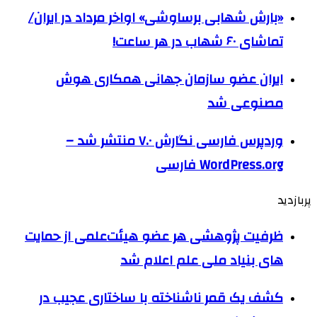
«بارش شهابی برساوشی» اواخر مرداد در ایران/
تماشای ۶۰ شهاب در هر ساعت!
ایران عضو سازمان جهانی همکاری هوش
مصنوعی شد
وردپرس فارسی نگارش ۷.۰ منتشر شد –
WordPress.org فارسی
پربازدید
ظرفیت پژوهشی هر عضو هیئت‌علمی از حمایت
های بنیاد ملی علم اعلام شد
کشف یک قمر ناشناخته با ساختاری عجیب در