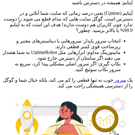
آپتایم: همیشه در دسترس باشید
آپتایم (Uptime) یعنی درصد زمانی که سایت شما آنلاین و در
دسترس است. گوگل سایت هایی که مدام قطع می شوند را دوست
ندارد چون کاربران هم دوست ندارند! هدف این است که به آپتایم
99.9% یا بالاتر برسید. چطور؟
انتخاب سرور پایدار: سرورهایی با دیتاسنترهای معتبر و
زیرساخت قوی کمتر قطعی دارند.
مانیتورینگ مداوم: ابزارهایی مثل UptimeRobot به شما هشدار
می دهند اگر سایتتان از دسترس خارج شود.
بکاپ گیری: اگر سرور اصلی مشکلی پیدا کرد، سریع به
سرور بکاپ سوئیچ کنید.
یک
سرور
خوب نه تنها قطعی را کم می کند، بلکه خیال شما و گوگل
را از دسترسی همیشگی راحت می کند.