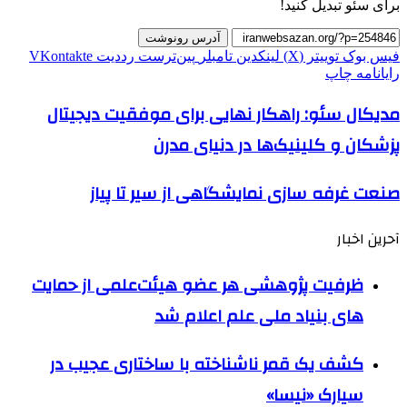
برای سئو تبدیل کنید!
آدرس رونوشت
فیس بوک
توییتر (X)
لینکدین
‫تامبلر
‫پین‌ترست
‫رددیت
‫VKontakte
رایانامه
چاپ
مدیکال سئو: راهکار نهایی برای موفقیت دیجیتال
پزشکان و کلینیک‌ها در دنیای مدرن
صنعت غرفه سازی نمایشگاهی از سیر تا پیاز
آحرین اخبار
ظرفیت پژوهشی هر عضو هیئت‌علمی از حمایت
های بنیاد ملی علم اعلام شد
کشف یک قمر ناشناخته با ساختاری عجیب در
سیارک «نیسا»