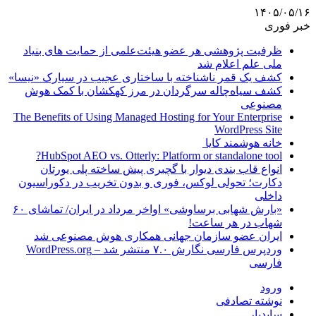
۱۴۰۵/۰۵/۱۶
خبر فوری
ظرفیت پژوهشی هر عضو هیئت‌علمی از حمایت های بنیاد
ملی علم اعلام شد
کشف یک قمر ناشناخته با ساختاری عجیب در سیارک «نیسا»
کشف سیاه‌چاله سرگردان در مرز کهکشان با کمک هوش
مصنوعی
The Benefits of Using Managed Hosting for Your Enterprise
WordPress Site
خانه هوشمند کایا
HubSpot AEO vs. Otterly: Platform or standalone tool?
انواع قاب بندی دیوار با گچبری پیش ساخته پلی یورتان
دکارت؛ تحولی لوکس، فوری و بدون تخریب در دکوراسیون
داخلی
«بارش شهابی برساوشی» اواخر مرداد در ایران/ تماشای ۶۰
شهاب در هر ساعت!
ایران عضو سازمان جهانی همکاری هوش مصنوعی شد
وردپرس فارسی نگارش ۷.۰ منتشر شد – WordPress.org
فارسی
ورود
نوشته تصادفی
سایدبار