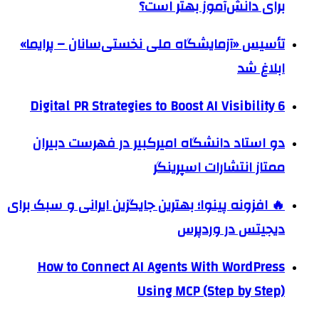
برای دانش‌آموز بهتر است؟
تأسیس «آزمایشگاه ملی نخستی‌سانان – پرایما»
ابلاغ شد
6 Digital PR Strategies to Boost AI Visibility
دو استاد دانشگاه امیرکبیر در فهرست دبیران
ممتاز انتشارات اسپرینگر
🔥 افزونه پینوا؛ بهترین جایگزین ایرانی و سبک برای
دیجیتس در وردپرس
How to Connect AI Agents With WordPress
Using MCP (Step by Step)