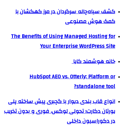
کشف سیاه‌چاله سرگردان در مرز کهکشان با
کمک هوش مصنوعی
The Benefits of Using Managed Hosting for
Your Enterprise WordPress Site
خانه هوشمند کایا
HubSpot AEO vs. Otterly: Platform or
standalone tool?
انواع قاب بندی دیوار با گچبری پیش ساخته پلی
یورتان دکارت؛ تحولی لوکس، فوری و بدون تخریب
در دکوراسیون داخلی