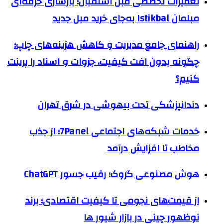
تعمیرات تخصصی مبل استقبال؛ بازسازی حرفه‌ای
مبلمان Istikbal به‌جای خرید مبل جدید
راهنمای جامع مدیریت و کاهش هزینه‌های چاپ؛
چگونه بدون افت کیفیت، جزوات و اسناد را پرینت
کنیم؟
دندانپزشکی تحت بیهوشی در شرق تهران
خدمات شبکه‌های اجتماعی 7Panel؛ از جذب
مخاطب تا افزایش درآمد
هوش مصنوعی گروک؛ رقیب جسور ChatGPT
از قیمت‌های نجومی تا کیفیت اقتصادی؛ برند
نوظهور چینی در بازار شیور ها