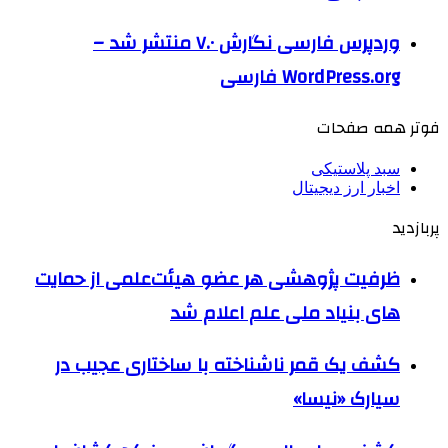
وردپرس فارسی نگارش ۷.۰ منتشر شد –
WordPress.org فارسی
فوتر همه صفحات
سبد پلاستیکی
اخبار ارز دیجیتال
پربازدید
ظرفیت پژوهشی هر عضو هیئت‌علمی از حمایت
های بنیاد ملی علم اعلام شد
کشف یک قمر ناشناخته با ساختاری عجیب در
سیارک «نیسا»