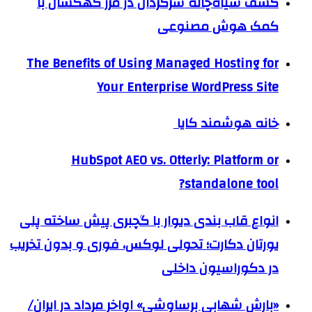
کشف سیاه‌چاله سرگردان در مرز کهکشان با
کمک هوش مصنوعی
The Benefits of Using Managed Hosting for
Your Enterprise WordPress Site
خانه هوشمند کایا
HubSpot AEO vs. Otterly: Platform or
standalone tool?
انواع قاب بندی دیوار با گچبری پیش ساخته پلی
یورتان دکارت؛ تحولی لوکس، فوری و بدون تخریب
در دکوراسیون داخلی
«بارش شهابی برساوشی» اواخر مرداد در ایران/