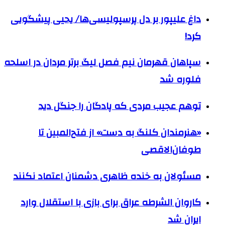
داغ علیپور بر دل پرسپولیسی‌ها/ یحیی پیشگویی
کرد!
سپاهان قهرمان نیم فصل لیگ برتر مردان در اسلحه
فلوره شد
توهم عجیب مردی که پادگان را جنگل دید
«هنرمندان کلنگ به دست» از فتح‌المبین تا
طوفان‌الاقصی
مسئولان به خنده ظاهری دشمنان اعتماد نکنند
کاروان الشرطه عراق برای بازی با استقلال وارد
ایران شد