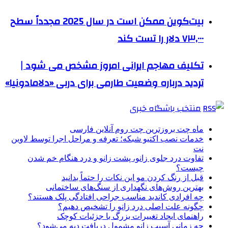
بیت‌کوین ممکن است در سال 2025 مجدداً سطح
۷۳,۰۰۰ دلار را تست کند
تکلیف مهاجم ایرانی امروز مشخص می شود |
تردید درباره وضعیت طارمی برای دربی «دلامادونیا»
منتخب باشگاه خبری
ماه چت بروزترین چت روم آنلاین فارسی
خدمات نصب اکتیو شبکه؛ تعرفه و مراحل اجرا توسط لاوین
نت
تفاوت درد جلوی زانو، پشت زانو و درد هنگام خم شدن
چیست؟
قبل از رنگ کردن مو این نکات را حتماً بدانید
بهترین روش‌های نگهداری از سنگ‌های ساختمانی
چه افرادی کاندید مناسب جراحی افتادگی پلک هستند؟
چگونه علت اصلی درد زانو را تشخیص دهیم؟
راهنمای ایجاد تغییرات بزرگ با جزئیات کوچک
چه زمانی آسیب زانو مشمول دریافت دیه می‌شود؟