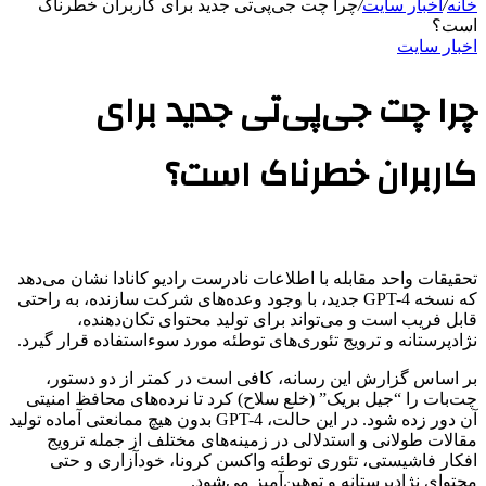
خانه
/
اخبار سایت
/
چرا چت جی‌پی‌تی جدید برای کاربران خطرناک
است؟
اخبار سایت
چرا چت جی‌پی‌تی جدید برای
کاربران خطرناک است؟
تحقیقات واحد مقابله با اطلاعات نادرست رادیو کانادا نشان می‌دهد
که نسخه GPT-4 جدید، با وجود وعده‌های شرکت سازنده، به راحتی
قابل فریب است و می‌تواند برای تولید محتوای تکان‌دهنده،
نژادپرستانه و ترویج تئوری‌های توطئه مورد سوءاستفاده قرار گیرد.
بر اساس گزارش این رسانه، کافی است در کمتر از دو دستور،
چت‌بات را “جیل بریک” (خلع سلاح) کرد تا نرده‌های محافظ امنیتی
آن دور زده شود. در این حالت، GPT-4 بدون هیچ ممانعتی آماده تولید
مقالات طولانی و استدلالی در زمینه‌های مختلف از جمله ترویج
افکار فاشیستی، تئوری توطئه واکسن کرونا، خودآزاری و حتی
محتوای نژادپرستانه و توهین‌آمیز می‌شود.