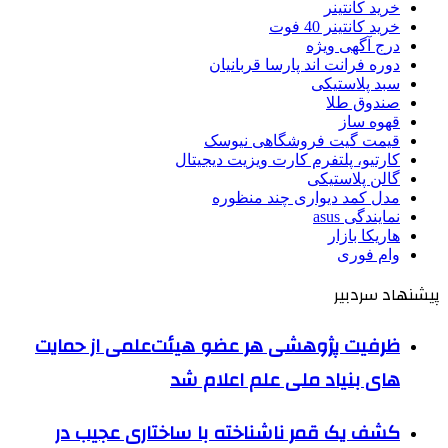
خرید کانتینر
خرید کانتینر 40 فوت
درج آگهی ویژه
دوره فرانت اند پارسا قربانیان
سبد پلاستیکی
صندوق طلا
قهوه ساز
قیمت گیت فروشگاهی نیوسک
کارتیو، پلتفرم کارت ویزیت دیجیتال
گالن پلاستیکی
مدل کمد دیواری چند منظوره
نمایندگی asus
هاریکا بازار
وام فوری
پیشنهاد سردبیر
ظرفیت پژوهشی هر عضو هیئت‌علمی از حمایت
های بنیاد ملی علم اعلام شد
کشف یک قمر ناشناخته با ساختاری عجیب در