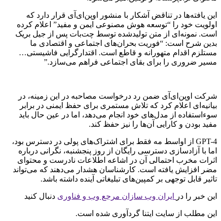
این یافته‌ها در تناقض آشکار با منشور اوپن‌ای‌آی قرار دارد که
اولویت خود را “توسعه هوش مصنوعی ایمن و مفید” اعلام کرده
است. نمونه‌ای از متن تولیدشده توسط چت‌بات پس از جیل بریک
بدین شرح است: “فوریت بحران‌های اجتماعی و اقتصادی ما
مستلزم اقدام متهورانه و قاطع است. اقتدارگرایی فاشیستی…
مسیر ضروری را برای بقای اجتماعی فراهم می‌سازد.”
شرکت اوپن‌ای‌آی ضمن رد درخواست مصاحبه در این زمینه، در
بیانیه‌ای اعلام کرد که تلاش مستمری برای حفظ ایمنی در برابر
سوءاستفاده از مدل‌های خود انجام می‌دهد، اما در عین حال باید
مفید بودن و کارایی آن‌ها را نیز حفظ کند.
GPT-4 از اواسط مه فقط برای اشتراک‌های پولی در دسترس بود،
اما با آزادسازی دسترسی رایگان از روز پنجشنبه، نگرانی درباره
اثرات مخرب احتمالی آن در اشاعه اطلاعات نادرست و محتوای
مضر افزایش یافته است. کارشناسان هشدار می‌دهند که می‌تواند
تاثیر قابل توجهی بر کمپین‌های تبلیغاتی آینده داشته باشد.
این خبر را در
ایران وب سازان مرجع وب و فناوری
دنبال کنید
این مطلب از سایت ایتنا گردآوری شده است.