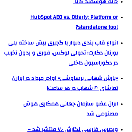
خانه هوشمند کایا
HubSpot AEO vs. Otterly: Platform or
standalone tool?
انواع قاب بندی دیوار با گچبری پیش ساخته پلی
یورتان دکارت؛ تحولی لوکس، فوری و بدون تخریب
در دکوراسیون داخلی
«بارش شهابی برساوشی» اواخر مرداد در ایران/
تماشای ۶۰ شهاب در هر ساعت!
ایران عضو سازمان جهانی همکاری هوش
مصنوعی شد
وردپرس فارسی نگارش ۷.۰ منتشر شد –