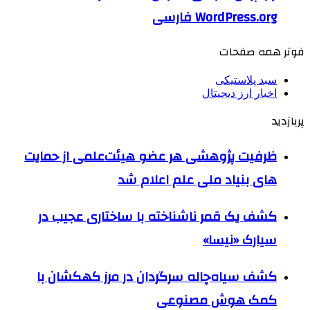
WordPress.org فارسی
فوتر همه صفحات
سبد پلاستیکی
اخبار ارز دیجیتال
پربازدید
ظرفیت پژوهشی هر عضو هیئت‌علمی از حمایت
های بنیاد ملی علم اعلام شد
کشف یک قمر ناشناخته با ساختاری عجیب در
سیارک «نیسا»
کشف سیاه‌چاله سرگردان در مرز کهکشان با
کمک هوش مصنوعی