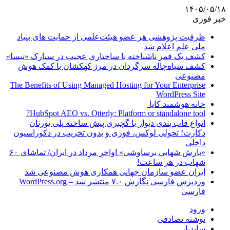
۱۴۰۵/۰۵/۱۸
خبر فوری
ظرفیت پژوهشی هر عضو هیئت‌علمی از حمایت های بنیاد
ملی علم اعلام شد
کشف یک قمر ناشناخته با ساختاری عجیب در سیارک «نیسا»
کشف سیاه‌چاله سرگردان در مرز کهکشان با کمک هوش
مصنوعی
The Benefits of Using Managed Hosting for Your Enterprise
WordPress Site
خانه هوشمند کایا
HubSpot AEO vs. Otterly: Platform or standalone tool?
انواع قاب بندی دیوار با گچبری پیش ساخته پلی یورتان
دکارت؛ تحولی لوکس، فوری و بدون تخریب در دکوراسیون
داخلی
«بارش شهابی برساوشی» اواخر مرداد در ایران/ تماشای ۶۰
شهاب در هر ساعت!
ایران عضو سازمان جهانی همکاری هوش مصنوعی شد
وردپرس فارسی نگارش ۷.۰ منتشر شد – WordPress.org
فارسی
ورود
نوشته تصادفی
سایدبار