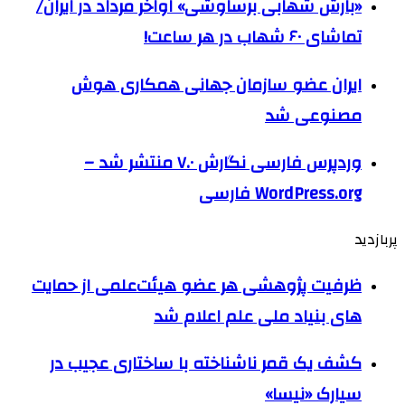
«بارش شهابی برساوشی» اواخر مرداد در ایران/
تماشای ۶۰ شهاب در هر ساعت!
ایران عضو سازمان جهانی همکاری هوش
مصنوعی شد
وردپرس فارسی نگارش ۷.۰ منتشر شد –
WordPress.org فارسی
پربازدید
ظرفیت پژوهشی هر عضو هیئت‌علمی از حمایت
های بنیاد ملی علم اعلام شد
کشف یک قمر ناشناخته با ساختاری عجیب در
سیارک «نیسا»