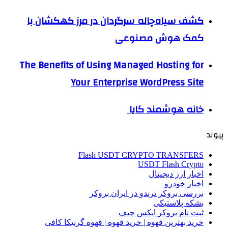
کشف سیاه‌چاله سرگردان در مرز کهکشان با
کمک هوش مصنوعی
The Benefits of Using Managed Hosting for
Your Enterprise WordPress Site
خانه هوشمند کایا
پیوند
Flash USDT CRYPTO TRANSFERS
USDT Flash Crypto
اخبار ارز دیجیتال
اخبار خودرو
بررسی بروکر ترندو در ایران بروکر
بشکه پلاستیکی
ثبت نام بروکر ایکس چیف
خرید بهترین قهوه | خرید قهوه | قهوه گرنیکا کافی