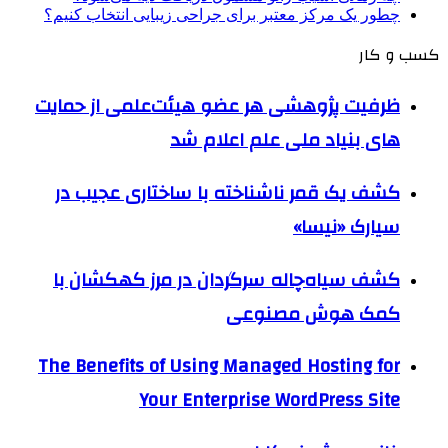
چطور یک مرکز معتبر برای جراحی زیبایی انتخاب کنیم؟
کسب و کار
ظرفیت پژوهشی هر عضو هیئت‌علمی از حمایت
های بنیاد ملی علم اعلام شد
کشف یک قمر ناشناخته با ساختاری عجیب در
سیارک «نیسا»
کشف سیاه‌چاله سرگردان در مرز کهکشان با
کمک هوش مصنوعی
The Benefits of Using Managed Hosting for
Your Enterprise WordPress Site