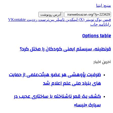
منبع: ایتنا
آدرس رونوشت
فیس بوک
توییتر (X)
لینکدین
‫تامبلر
‫پین‌ترست
‫رددیت
‫VKontakte
رایانامه
چاپ
Options table
قرنطینه، سیستم ایمنی کودکان را مختل کرد؟
آحرین اخبار
ظرفیت پژوهشی هر عضو هیئت‌علمی از حمایت
های بنیاد ملی علم اعلام شد
کشف یک قمر ناشناخته با ساختاری عجیب در
سیارک «نیسا»