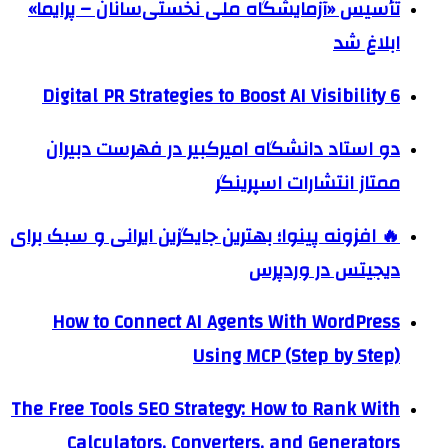
تأسیس «آزمایشگاه ملی نخستی‌سانان – پرایما»
ابلاغ شد
6 Digital PR Strategies to Boost AI Visibility
دو استاد دانشگاه امیرکبیر در فهرست دبیران
ممتاز انتشارات اسپرینگر
🔥 افزونه پینوا؛ بهترین جایگزین ایرانی و سبک برای
دیجیتس در وردپرس
How to Connect AI Agents With WordPress
Using MCP (Step by Step)
The Free Tools SEO Strategy: How to Rank With
Calculators, Converters, and Generators