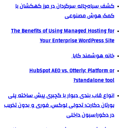
کشف سیاه‌چاله سرگردان در مرز کهکشان با
کمک هوش مصنوعی
The Benefits of Using Managed Hosting for
Your Enterprise WordPress Site
خانه هوشمند کایا
HubSpot AEO vs. Otterly: Platform or
standalone tool?
انواع قاب بندی دیوار با گچبری پیش ساخته پلی
یورتان دکارت؛ تحولی لوکس، فوری و بدون تخریب
در دکوراسیون داخلی