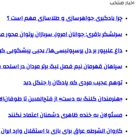
اخبار منتخب
چرا یادگیری جواهرسازی و طلاسازی مهم است ؟
سرلشکر باقری: جوانان امروز، سربازان پرتوان محور 
داغ علیپور بر دل پرسپولیسی‌ها/ یحیی پیشگویی کرد
سپاهان قهرمان نیم فصل لیگ برتر مردان در اسلحه 
توهم عجیب مردی که پادگان را جنگل دید
«هنرمندان کلنگ به دست» از فتح‌المبین تا طوفان‌ا
مسئولان به خنده ظاهری دشمنان اعتماد نکنند
کاروان الشرطه عراق برای بازی با استقلال وارد ایران