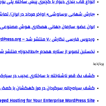
انواع قاب بندی دیوار با گچبری پیش ساخته پلی یو
«بارش شهابی برساوشی» اواخر مرداد در ایران/ تماشای ۶۰ شهاب در هر 
ایران عضو سازمان جهانی همکاری هوش مصنوعی
وردپرس فارسی نگارش ۷.۰ منتشر شد – WordPress.org فارسی
نخستین تصویر از ستاره همدم «ابط‌الجوزا» منتشر ش
پربازدید
کشف یک قمر ناشناخته با ساختاری عجیب در سیارک 
کشف سیاه‌چاله سرگردان در مرز کهکشان با کم
ged Hosting for Your Enterprise WordPress Site