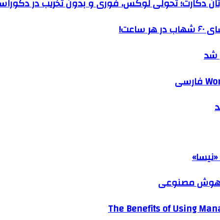
رتان دکارت؛ تحولی لوکس، فوری و بدون تخریب در دکوراس
ساعت!
 شد
د
«نیسا»
ک هوش مصنوعی
The Benefits of Using Mana