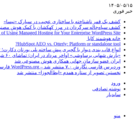
۱۴۰۵/۰۵/۱۵
خبر فوری
کشف یک قمر ناشناخته با ساختاری عجیب در سیارک «نیسا»
کشف سیاه‌چاله سرگردان در مرز کهکشان با کمک هوش مصن
 of Using Managed Hosting for Your Enterprise WordPress Site
خانه هوشمند کایا
HubSpot AEO vs. Otterly: Platform or standalone tool?
انواع قاب بندی دیوار با گچبری پیش ساخته پلی یورتان دکارت
«بارش شهابی برساوشی» اواخر مرداد در ایران/ تماشای ۶۰ شهاب در هر ساعت!
ایران عضو سازمان جهانی همکاری هوش مصنوعی شد
وردپرس فارسی نگارش ۷.۰ منتشر شد – WordPress.org فارسی
نخستین تصویر از ستاره همدم «ابط‌الجوزا» منتشر شد
ورود
نوشته تصادفی
سایدبار
منو