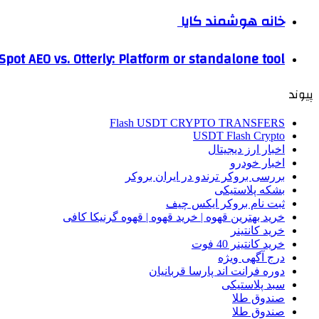
خانه هوشمند کایا
pot AEO vs. Otterly: Platform or standalone tool?
پیوند
Flash USDT CRYPTO TRANSFERS
USDT Flash Crypto
اخبار ارز دیجیتال
اخبار خودرو
بررسی بروکر ترندو در ایران بروکر
بشکه پلاستیکی
ثبت نام بروکر ایکس چیف
خرید بهترین قهوه | خرید قهوه | قهوه گرنیکا کافی
خرید کانتینر
خرید کانتینر 40 فوت
درج آگهی ویژه
دوره فرانت اند پارسا قربانیان
سبد پلاستیکی
صندوق طلا
صندوق طلا