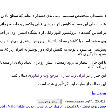
دانشمندان متخصص سیستم ایمنی بدن هشدار داده‌اند که سطح پادتن اف
علت اصلی این مسئله کاهش اثر دوزهای قبلی واکسن و فاصله زمانی ط
بر اساس گفته‌های پروفسور النور رایلی از دانشگاه ادینبرا، وی در آخ
وی معتقد است با کاهش سطح پادتن‌ها، ویروس بیشتری می‌تواند وارد ب
پیش‌
شدید جلوگیری کند.
با این حال، انتظار می‌رود زمستان پیش رو برای تعداد زیادی از مبتل
دریافت کنند.
این خبر را در
ایران وب سازان مرجع وب و فناوری
دنبال کنید
این مطلب از سایت ایتنا گردآوری شده است.
منبع: ایتنا
آدرس رونوشت
فیس بوک
توییتر (X)
لینکدین
‫تامبلر
‫پین‌ترست
‫رددیت
‫VKontakte
رایان