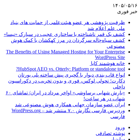
۱۴۰۵/۰۵/۱۶
خبر فوری
ظرفیت پژوهشی هر عضو هیئت‌علمی از حمایت های بنیاد
ملی علم اعلام شد
کشف یک قمر ناشناخته با ساختاری عجیب در سیارک «نیسا»
کشف سیاه‌چاله سرگردان در مرز کهکشان با کمک هوش
مصنوعی
The Benefits of Using Managed Hosting for Your Enterprise
WordPress Site
خانه هوشمند کایا
HubSpot AEO vs. Otterly: Platform or standalone tool?
انواع قاب بندی دیوار با گچبری پیش ساخته پلی یورتان
دکارت؛ تحولی لوکس، فوری و بدون تخریب در دکوراسیون
داخلی
«بارش شهابی برساوشی» اواخر مرداد در ایران/ تماشای ۶۰
شهاب در هر ساعت!
ایران عضو سازمان جهانی همکاری هوش مصنوعی شد
وردپرس فارسی نگارش ۷.۰ منتشر شد – WordPress.org
فارسی
ورود
نوشته تصادفی
سایدبار