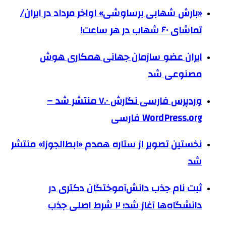
«بارش شهابی برساوشی» اواخر مرداد در ایران/
تماشای ۶۰ شهاب در هر ساعت!
ایران عضو سازمان جهانی همکاری هوش
مصنوعی شد
وردپرس فارسی نگارش ۷.۰ منتشر شد –
WordPress.org فارسی
نخستین تصویر از ستاره همدم «ابط‌الجوزا» منتشر
شد
ثبت نام جذب دانش‌آموختگان دکتری در
دانشگاه‌ها آغاز شد؛ ۲ شرط اصلی جذب