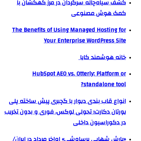
کشف سیاه‌چاله سرگردان در مرز کهکشان با
کمک هوش مصنوعی
The Benefits of Using Managed Hosting for
Your Enterprise WordPress Site
خانه هوشمند کایا
HubSpot AEO vs. Otterly: Platform or
standalone tool?
انواع قاب بندی دیوار با گچبری پیش ساخته پلی
یورتان دکارت؛ تحولی لوکس، فوری و بدون تخریب
در دکوراسیون داخلی
«بارش شهابی برساوشی» اواخر مرداد در ایران/