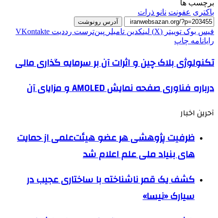
برچسب ها
باکتری
عفونت
نانو ذرات
آدرس رونوشت
فیس بوک
توییتر (X)
لینکدین
‫تامبلر
‫پین‌ترست
‫رددیت
‫VKontakte
رایانامه
چاپ
تکنولوژی بلاک چین و اثرات آن بر سرمایه گذاری مالی
درباره فناوری صفحه نمایش AMOLED و مزایای آن
آحرین اخبار
ظرفیت پژوهشی هر عضو هیئت‌علمی از حمایت
های بنیاد ملی علم اعلام شد
کشف یک قمر ناشناخته با ساختاری عجیب در
سیارک «نیسا»