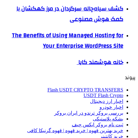
کشف سیاه‌چاله سرگردان در مرز کهکشان با
کمک هوش مصنوعی
The Benefits of Using Managed Hosting for
Your Enterprise WordPress Site
خانه هوشمند کایا
پیوند
Flash USDT CRYPTO TRANSFERS
USDT Flash Crypto
اخبار ارز دیجیتال
اخبار خودرو
بررسی بروکر ترندو در ایران بروکر
بشکه پلاستیکی
ثبت نام بروکر ایکس چیف
خرید بهترین قهوه | خرید قهوه | قهوه گرنیکا کافی
خرید کانتینر