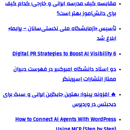
مقایسه کیف مدرسه ایرانی و خارجی؛ کدام کیف
برای دانش‌آموز بهتر است؟
تأسیس «آزمایشگاه ملی نخستی‌سانان – پرایما»
ابلاغ شد
6 Digital PR Strategies to Boost AI Visibility
دو استاد دانشگاه امیرکبیر در فهرست دبیران
ممتاز انتشارات اسپرینگر
🔥 افزونه پینوا؛ بهترین جایگزین ایرانی و سبک برای
دیجیتس در وردپرس
How to Connect AI Agents With WordPress
Using MCP (Step by Step)