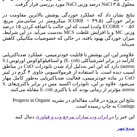
محلول NaCl ۳.۵ درصد وزنی NaCl مورد بررسی قرار گرفت.
نتایج نشان داد که عملکرد خوردگی پوشش بالاترین مقاومت در
برابر خوردگی (ICORR = ۴۹.۵ میکرومتر در سانتی‌متر مربع،
ECORR = ۰.۵۶ ولت) است که این حالت با اضافه کردن ۱۵ درصد
وزنی MC و با افزایش غلظت MCS به‌دست می‌آید. در این شرایط،
میزان خوردگی بهبود یافته، در حالی که خصوصیات مکانیکی کاهش
می‌یابد.
علاوه‌بر این، این پوشش با قابلیت خودترمیمی، عملکرد ضدباکتریایی
کارآمد در برابر اشرشیاکلی (E. coli) و استافیلوکوکوس اورئوس (S.
aureus) دارد که این امر به‌دلیل آزاد شدن نانوذرات CuO در مناطق
آسیب دیده است. با استفاده از فرمولاسیونی حاوی ۴ گرم در لیتر
CuO در ماده خودترمیمی، فعالیت ضدباکتریایی به‌طور کامل مهار
می‌شود. علاوه بر این، نانوذرات اکسید مس در برابر باکتری‌های S.
aureus مؤثرتر از زمانی بودند که با باکتری E. coli مقابله می‌کنند.
نتایج این پروژه در قالب مقاله‌ای در نشریه Progress in Organic
Coatings به چاپ رسیده است.
این خبر را در
ایران وب سازان مرجع وب و فناوری
دنبال کنید
منبع:مهر