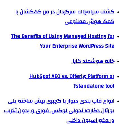
کشف سیاه‌چاله سرگردان در مرز کهکشان با
کمک هوش مصنوعی
The Benefits of Using Managed Hosting for
Your Enterprise WordPress Site
خانه هوشمند کایا
HubSpot AEO vs. Otterly: Platform or
standalone tool?
انواع قاب بندی دیوار با گچبری پیش ساخته پلی
یورتان دکارت؛ تحولی لوکس، فوری و بدون تخریب
در دکوراسیون داخلی