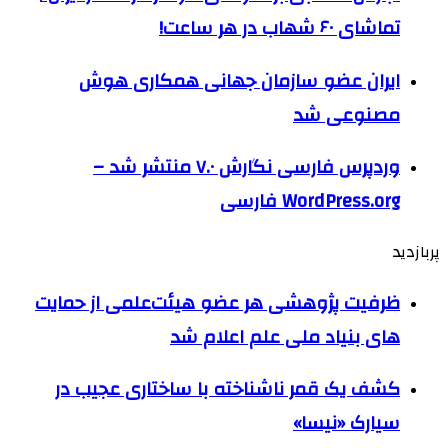
تماشای ۶۰ شهاب در هر ساعت!
ایران عضو سازمان جهانی همکاری هوش
مصنوعی شد
وردپرس فارسی نگارش ۷.۰ منتشر شد –
WordPress.org فارسی
پربازدید
ظرفیت پژوهشی هر عضو هیئت‌علمی از حمایت
های بنیاد ملی علم اعلام شد
کشف یک قمر ناشناخته با ساختاری عجیب در
سیارک «نیسا»