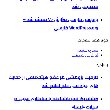
مصنوعی شد
وردپرس فارسی نگارش ۷.۰ منتشر شد –
WordPress.org فارسی
فوتر همه صفحات
سبد پلاستیکی
اخبار ارز دیجیتال
پربازدید
ظرفیت پژوهشی هر عضو هیئت‌علمی از حمایت
های بنیاد ملی علم اعلام شد
کشف یک قمر ناشناخته با ساختاری عجیب در
سیارک «نیسا»