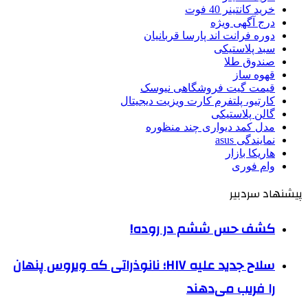
خرید کانتینر 40 فوت
درج آگهی ویژه
دوره فرانت اند پارسا قربانیان
سبد پلاستیکی
صندوق طلا
قهوه ساز
قیمت گیت فروشگاهی نیوسک
کارتیو، پلتفرم کارت ویزیت دیجیتال
گالن پلاستیکی
مدل کمد دیواری چند منظوره
نمایندگی asus
هاریکا بازار
وام فوری
پیشنهاد سردبیر
کشف حس ششم در روده!
سلاح جدید علیه HIV؛ نانوذراتی که ویروس پنهان
را فریب می‌دهند