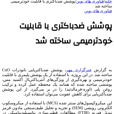
خانه
/
فناوری های نوین
/
پوشش ضدباکتری با قابلیت خودترمیمی
ساخته شد
فناوری های نوین
پوشش ضدباکتری با قابلیت
خودترمیمی ساخته شد
به گزارش
خبرگزاری مهر
، پوشش ضدباکتریایی نانوذرات CuO
ساخته شد. در این پروژه، با استفاده از یک پوشش پلیمری با قابلیت
خودترمیمی و بهره‌گیری از ویژگی‌های آنتی‌باکتریال اکسید مس،
پوششی ساخته شده که همانند یک محفظه عمل کرده و ترکیب
روغن پلی (اوره-فرمالدئید) را در بر می‌گیرد. از این پوشش
ضدباکتریایی برای کاهش عفونت می‌توان استفاده کرد.
این میکروکپسول‌های سنتز شده (MCS) با استفاده از میکروسکوپ
الکترونی روبشی (SEM) و تجزیه و تحلیل طیف‌سنجی مادون قرمز
تبدیل فوریه (FTIR) مطالعات قطبی‌سازی پتانسیلودینامیکی در