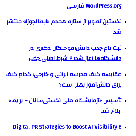
WordPress.org فارسی
نخستین تصویر از ستاره همدم «ابط‌الجوزا» منتشر
شد
ثبت نام جذب دانش‌آموختگان دکتری در
دانشگاه‌ها آغاز شد؛ ۲ شرط اصلی جذب
مقایسه کیف مدرسه ایرانی و خارجی؛ کدام کیف
برای دانش‌آموز بهتر است؟
تأسیس «آزمایشگاه ملی نخستی‌سانان – پرایما»
ابلاغ شد
6 Digital PR Strategies to Boost AI Visibility