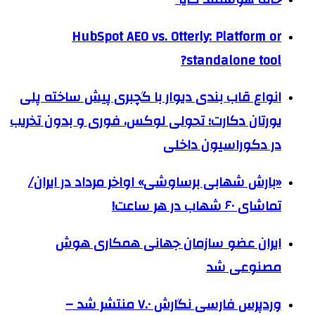
HubSpot AEO vs. Otterly: Platform or
standalone tool?
انواع قاب بندی دیوار با گچبری پیش ساخته پلی
یورتان دکارت؛ تحولی لوکس، فوری و بدون تخریب
در دکوراسیون داخلی
«بارش شهابی برساوشی» اواخر مرداد در ایران/
تماشای ۶۰ شهاب در هر ساعت!
ایران عضو سازمان جهانی همکاری هوش
مصنوعی شد
وردپرس فارسی نگارش ۷.۰ منتشر شد –