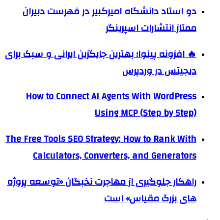
دو استاد دانشگاه امیرکبیر در فهرست دبیران
ممتاز انتشارات اسپرینگر
🔥 افزونه پینوا؛ بهترین جایگزین ایرانی و سبک برای
دیجیتس در وردپرس
How to Connect AI Agents With WordPress
Using MCP (Step by Step)
The Free Tools SEO Strategy: How to Rank With
Calculators, Converters, and Generators
راهکار جلوگیری از مهاجرت نخبگان «توسعه پروژه
های بزرگ مقیاس» است