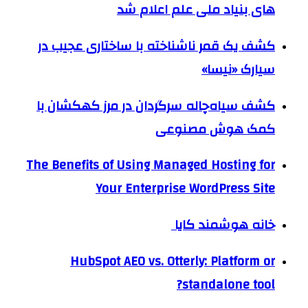
های بنیاد ملی علم اعلام شد
کشف یک قمر ناشناخته با ساختاری عجیب در
سیارک «نیسا»
کشف سیاه‌چاله سرگردان در مرز کهکشان با
کمک هوش مصنوعی
The Benefits of Using Managed Hosting for
Your Enterprise WordPress Site
خانه هوشمند کایا
HubSpot AEO vs. Otterly: Platform or
standalone tool?