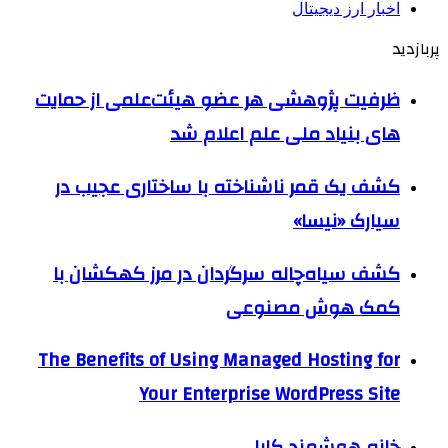
اخبار ارز دیجیتال
پربازدید
ظرفیت پژوهشی هر عضو هیئت‌علمی از حمایت
های بنیاد ملی علم اعلام شد
کشف یک قمر ناشناخته با ساختاری عجیب در
سیارک «نیسا»
کشف سیاه‌چاله سرگردان در مرز کهکشان با
کمک هوش مصنوعی
The Benefits of Using Managed Hosting for
Your Enterprise WordPress Site
خانه هوشمند کایا