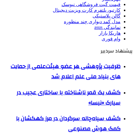
قیمت گیت فروشگاهی نیوسک
کارتیو، پلتفرم کارت ویزیت دیجیتال
گالن پلاستیکی
مدل کمد دیواری چند منظوره
نمایندگی asus
هاریکا بازار
وام فوری
پیشنهاد سردبیر
ظرفیت پژوهشی هر عضو هیئت‌علمی از حمایت
های بنیاد ملی علم اعلام شد
کشف یک قمر ناشناخته با ساختاری عجیب در
سیارک «نیسا»
کشف سیاه‌چاله سرگردان در مرز کهکشان با
کمک هوش مصنوعی