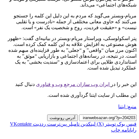
شبکه‌های اجتماعی» می‌داند.
مریام-وبستر می‌گوید که مردم به این دلیل این کلمه را جستجو
می‌کنند که حاوی معانی مختلفی از جمله «نادرست و یا تقلبی
نیست» و «حقیقت فردیت، روح و شخصیت یک نفر» است.
پتر اسکولوسکی، ویراستار مریام-وبستر در بیانیه‌ای گفت: «ظهور
هوش مصنوعی به افزایش علاقه به این کلمه کمک کرده است.
اکنون مرز میان “واقعی” و “جعلی” به طور فزاینده‌ای مبهم شده
است. در نتیجه، در رسانه‌های اجتماعی و بازاریابی “موثق” به
استانداردی طلایی برای اعتمادسازی و “سندیت بخشی” به یک
عملکرد تبدیل شده است.
این خبر را در
ایران وب سازان مرجع وب و فناوری
دنبال کنید
این مطلب از سایت ایتنا گردآوری شده است.
منبع: ایتنا
آدرس رونوشت
فیس بوک
توییتر (X)
لینکدین
‫تامبلر
‫پین‌ترست
‫رددیت
‫VKontakte
رایانامه
چاپ