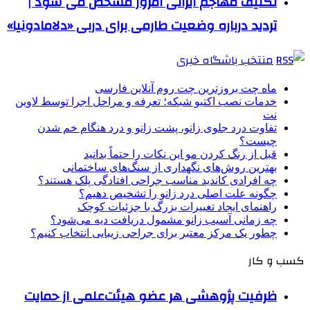
تکلیف مهاجم ایرانی امروز مشخص می شود |
تردید درباره وضعیت طارمی برای دربی «دلامادونیا»
منتخب باشگاه خبری
ماه چت بروزترین چت روم آنلاین فارسی
خدمات نصب اکتیو شبکه؛ تعرفه و مراحل اجرا توسط لاوین
نت
تفاوت درد جلوی زانو، پشت زانو و درد هنگام خم شدن
چیست؟
قبل از رنگ کردن مو این نکات را حتماً بدانید
بهترین روش‌های نگهداری از سنگ‌های ساختمانی
چه افرادی کاندید مناسب جراحی افتادگی پلک هستند؟
چگونه علت اصلی درد زانو را تشخیص دهیم؟
راهنمای ایجاد تغییرات بزرگ با جزئیات کوچک
چه زمانی آسیب زانو مشمول دریافت دیه می‌شود؟
چطور یک مرکز معتبر برای جراحی زیبایی انتخاب کنیم؟
کسب و کار
ظرفیت پژوهشی هر عضو هیئت‌علمی از حمایت