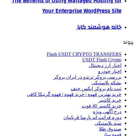
The Benefits of Using Managed Hosting for
Your Enterprise WordPress Site
خانه هوشمند کایا
پیوند
Flash USDT CRYPTO TRANSFERS
USDT Flash Crypto
اخبار ارز دیجیتال
اخبار خودرو
بررسی بروکر ترندو در ایران بروکر
بشکه پلاستیکی
ثبت نام بروکر ایکس چیف
خرید بهترین قهوه | خرید قهوه | قهوه گرنیکا کافی
خرید کانتینر
خرید کانتینر 40 فوت
درج آگهی ویژه
دوره فرانت اند پارسا قربانیان
سبد پلاستیکی
صندوق طلا
قهوه ساز