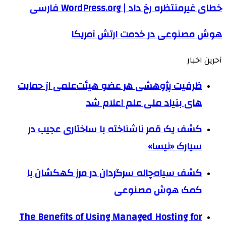
خطای غیرمنتظره رخ داد | WordPress.org فارسی
هوش مصنوعی در خدمت ارتش آمریکا
آحرین اخبار
ظرفیت پژوهشی هر عضو هیئت‌علمی از حمایت
های بنیاد ملی علم اعلام شد
کشف یک قمر ناشناخته با ساختاری عجیب در
سیارک «نیسا»
کشف سیاه‌چاله سرگردان در مرز کهکشان با
کمک هوش مصنوعی
The Benefits of Using Managed Hosting for