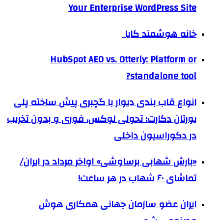
Your Enterprise WordPress Site
خانه هوشمند کایا
HubSpot AEO vs. Otterly: Platform or
standalone tool?
انواع قاب بندی دیوار با گچبری پیش ساخته پلی
یورتان دکارت؛ تحولی لوکس، فوری و بدون تخریب
در دکوراسیون داخلی
«بارش شهابی برساوشی» اواخر مرداد در ایران/
تماشای ۶۰ شهاب در هر ساعت!
ایران عضو سازمان جهانی همکاری هوش