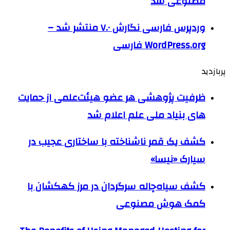
مصنوعی شد
وردپرس فارسی نگارش ۷.۰ منتشر شد –
WordPress.org فارسی
پربازدید
ظرفیت پژوهشی هر عضو هیئت‌علمی از حمایت
های بنیاد ملی علم اعلام شد
کشف یک قمر ناشناخته با ساختاری عجیب در
سیارک «نیسا»
کشف سیاه‌چاله سرگردان در مرز کهکشان با
کمک هوش مصنوعی