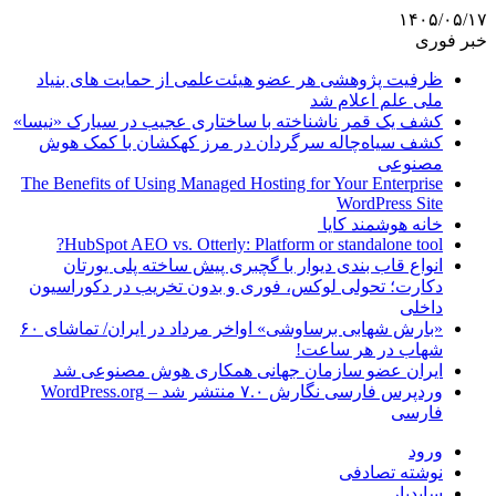
۱۴۰۵/۰۵/۱۷
خبر فوری
ظرفیت پژوهشی هر عضو هیئت‌علمی از حمایت های بنیاد
ملی علم اعلام شد
کشف یک قمر ناشناخته با ساختاری عجیب در سیارک «نیسا»
کشف سیاه‌چاله سرگردان در مرز کهکشان با کمک هوش
مصنوعی
The Benefits of Using Managed Hosting for Your Enterprise
WordPress Site
خانه هوشمند کایا
HubSpot AEO vs. Otterly: Platform or standalone tool?
انواع قاب بندی دیوار با گچبری پیش ساخته پلی یورتان
دکارت؛ تحولی لوکس، فوری و بدون تخریب در دکوراسیون
داخلی
«بارش شهابی برساوشی» اواخر مرداد در ایران/ تماشای ۶۰
شهاب در هر ساعت!
ایران عضو سازمان جهانی همکاری هوش مصنوعی شد
وردپرس فارسی نگارش ۷.۰ منتشر شد – WordPress.org
فارسی
ورود
نوشته تصادفی
سایدبار