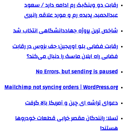
رقابت دو وینگ‌بک رم ادامه دارد / سعود
عبدالحمید، پدیده رم و مورد علاقه رانیری
شاخص ترین پروژه جهاددانشگاهی انتخاب شد
رقابت فضایی بلو اوریجین؛ جف بزوس در رقابت
فضایی راه ایلان ماسک را دنبال می‌کند؟
No Errors, but sending is paused
Mailchimp not syncing orders | WordPress.org
دعوای تراشه ای چین و آمریکا بالا گرفت
تسلا: رانندگان مقصر خرابی قطعات خودروها
هستند!