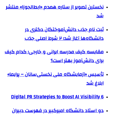
نخستین تصویر از ستاره همدم «ابط‌الجوزا» منتشر
شد
ثبت نام جذب دانش‌آموختگان دکتری در
دانشگاه‌ها آغاز شد؛ ۲ شرط اصلی جذب
مقایسه کیف مدرسه ایرانی و خارجی؛ کدام کیف
برای دانش‌آموز بهتر است؟
تأسیس «آزمایشگاه ملی نخستی‌سانان – پرایما»
ابلاغ شد
6 Digital PR Strategies to Boost AI Visibility
دو استاد دانشگاه امیرکبیر در فهرست دبیران