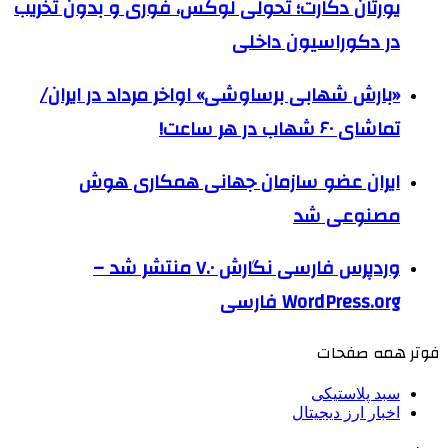
یورتان دکارت؛ تحولی لوکس، فوری و بدون تخریب
در دکوراسیون داخلی
«بارش شهابی برساوشی» اواخر مرداد در ایران/
تماشای ۶۰ شهاب در هر ساعت!
ایران عضو سازمان جهانی همکاری هوش
مصنوعی شد
وردپرس فارسی نگارش ۷.۰ منتشر شد –
WordPress.org فارسی
فوتر همه صفحات
سبد پلاستیکی
اخبار ارز دیجیتال