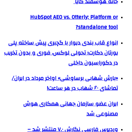
خانه هوشمند کایا
HubSpot AEO vs. Otterly: Platform or
standalone tool?
انواع قاب بندی دیوار با گچبری پیش ساخته پلی
یورتان دکارت؛ تحولی لوکس، فوری و بدون تخریب
در دکوراسیون داخلی
«بارش شهابی برساوشی» اواخر مرداد در ایران/
تماشای ۶۰ شهاب در هر ساعت!
ایران عضو سازمان جهانی همکاری هوش
مصنوعی شد
وردپرس فارسی نگارش ۷.۰ منتشر شد –