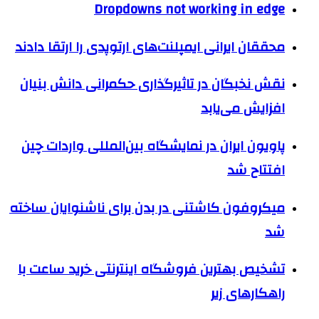
Dropdowns not working in edge
محققان ایرانی ایمپلنت‌های ارتوپدی را ارتقا دادند
نقش نخبگان در تاثیرگذاری حکمرانی دانش بنیان
افزایش می‌یابد
پاویون ایران در نمایشگاه بین‌المللی واردات چین
افتتاح شد
میکروفون کاشتنی در بدن برای ناشنوایان ساخته
شد
تشخیص بهترین فروشگاه اینترنتی خرید ساعت با
راهکارهای زیر