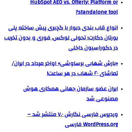
HubSpot AEO vs. Otterly: Platform or
standalone tool?
انواع قاب بندی دیوار با گچبری پیش ساخته پلی
یورتان دکارت؛ تحولی لوکس، فوری و بدون تخریب
در دکوراسیون داخلی
«بارش شهابی برساوشی» اواخر مرداد در ایران/
تماشای ۶۰ شهاب در هر ساعت!
ایران عضو سازمان جهانی همکاری هوش
مصنوعی شد
وردپرس فارسی نگارش ۷.۰ منتشر شد –
WordPress.org فارسی