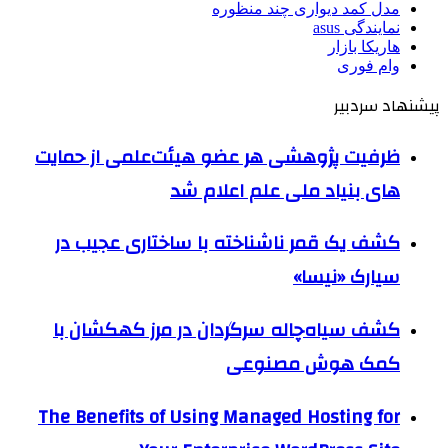
مدل کمد دیواری چند منظوره
نمایندگی asus
هاریکا بازار
وام فوری
پیشنهاد سردبیر
ظرفیت پژوهشی هر عضو هیئت‌علمی از حمایت
های بنیاد ملی علم اعلام شد
کشف یک قمر ناشناخته با ساختاری عجیب در
سیارک «نیسا»
کشف سیاه‌چاله سرگردان در مرز کهکشان با
کمک هوش مصنوعی
The Benefits of Using Managed Hosting for