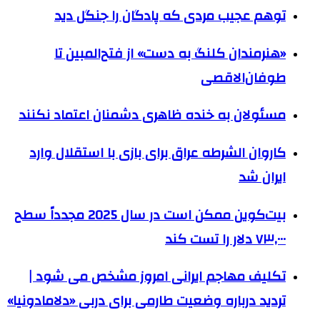
توهم عجیب مردی که پادگان را جنگل دید
«هنرمندان کلنگ به دست» از فتح‌المبین تا
طوفان‌الاقصی
مسئولان به خنده ظاهری دشمنان اعتماد نکنند
کاروان الشرطه عراق برای بازی با استقلال وارد
ایران شد
بیت‌کوین ممکن است در سال 2025 مجدداً سطح
۷۳,۰۰۰ دلار را تست کند
تکلیف مهاجم ایرانی امروز مشخص می شود |
تردید درباره وضعیت طارمی برای دربی «دلامادونیا»