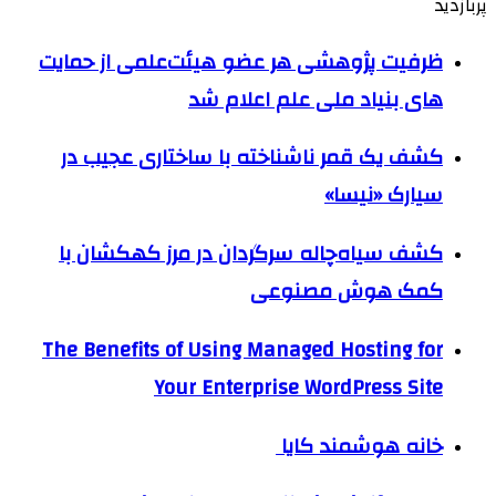
پربازدید
ظرفیت پژوهشی هر عضو هیئت‌علمی از حمایت
های بنیاد ملی علم اعلام شد
کشف یک قمر ناشناخته با ساختاری عجیب در
سیارک «نیسا»
کشف سیاه‌چاله سرگردان در مرز کهکشان با
کمک هوش مصنوعی
The Benefits of Using Managed Hosting for
Your Enterprise WordPress Site
خانه هوشمند کایا