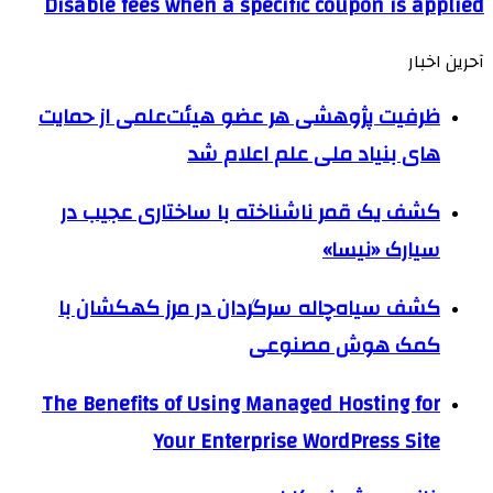
Disable fees when a specific coupon is applied
آحرین اخبار
ظرفیت پژوهشی هر عضو هیئت‌علمی از حمایت
های بنیاد ملی علم اعلام شد
کشف یک قمر ناشناخته با ساختاری عجیب در
سیارک «نیسا»
کشف سیاه‌چاله سرگردان در مرز کهکشان با
کمک هوش مصنوعی
The Benefits of Using Managed Hosting for
Your Enterprise WordPress Site