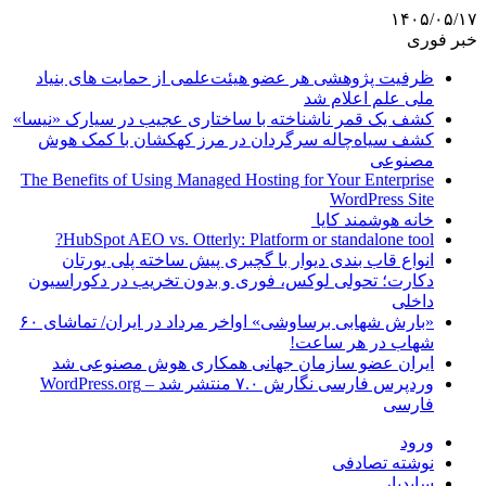
۱۴۰۵/۰۵/۱۷
خبر فوری
ظرفیت پژوهشی هر عضو هیئت‌علمی از حمایت های بنیاد
ملی علم اعلام شد
کشف یک قمر ناشناخته با ساختاری عجیب در سیارک «نیسا»
کشف سیاه‌چاله سرگردان در مرز کهکشان با کمک هوش
مصنوعی
The Benefits of Using Managed Hosting for Your Enterprise
WordPress Site
خانه هوشمند کایا
HubSpot AEO vs. Otterly: Platform or standalone tool?
انواع قاب بندی دیوار با گچبری پیش ساخته پلی یورتان
دکارت؛ تحولی لوکس، فوری و بدون تخریب در دکوراسیون
داخلی
«بارش شهابی برساوشی» اواخر مرداد در ایران/ تماشای ۶۰
شهاب در هر ساعت!
ایران عضو سازمان جهانی همکاری هوش مصنوعی شد
وردپرس فارسی نگارش ۷.۰ منتشر شد – WordPress.org
فارسی
ورود
نوشته تصادفی
سایدبار