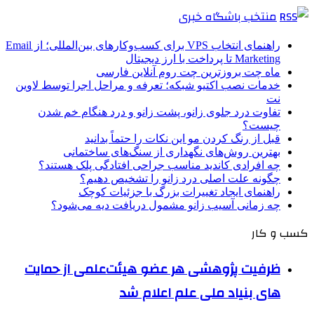
منتخب باشگاه خبری
راهنمای انتخاب VPS برای کسب‌وکارهای بین‌المللی؛ از Email
Marketing تا پرداخت با ارز دیجیتال
ماه چت بروزترین چت روم آنلاین فارسی
خدمات نصب اکتیو شبکه؛ تعرفه و مراحل اجرا توسط لاوین
نت
تفاوت درد جلوی زانو، پشت زانو و درد هنگام خم شدن
چیست؟
قبل از رنگ کردن مو این نکات را حتماً بدانید
بهترین روش‌های نگهداری از سنگ‌های ساختمانی
چه افرادی کاندید مناسب جراحی افتادگی پلک هستند؟
چگونه علت اصلی درد زانو را تشخیص دهیم؟
راهنمای ایجاد تغییرات بزرگ با جزئیات کوچک
چه زمانی آسیب زانو مشمول دریافت دیه می‌شود؟
کسب و کار
ظرفیت پژوهشی هر عضو هیئت‌علمی از حمایت
های بنیاد ملی علم اعلام شد