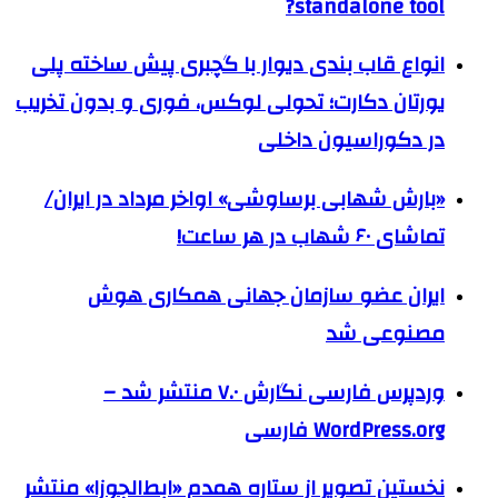
standalone tool?
انواع قاب بندی دیوار با گچبری پیش ساخته پلی
یورتان دکارت؛ تحولی لوکس، فوری و بدون تخریب
در دکوراسیون داخلی
«بارش شهابی برساوشی» اواخر مرداد در ایران/
تماشای ۶۰ شهاب در هر ساعت!
ایران عضو سازمان جهانی همکاری هوش
مصنوعی شد
وردپرس فارسی نگارش ۷.۰ منتشر شد –
WordPress.org فارسی
نخستین تصویر از ستاره همدم «ابط‌الجوزا» منتشر