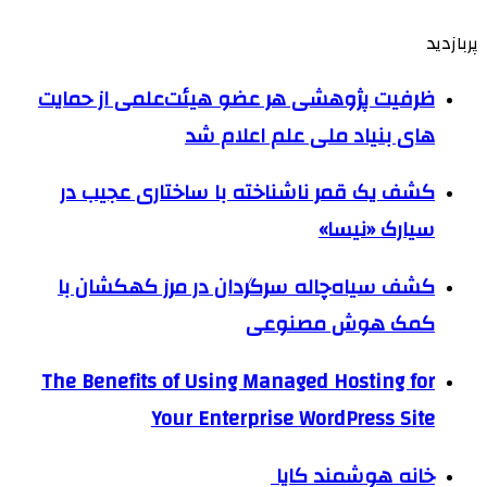
پربازدید
ظرفیت پژوهشی هر عضو هیئت‌علمی از حمایت
های بنیاد ملی علم اعلام شد
کشف یک قمر ناشناخته با ساختاری عجیب در
سیارک «نیسا»
کشف سیاه‌چاله سرگردان در مرز کهکشان با
کمک هوش مصنوعی
The Benefits of Using Managed Hosting for
Your Enterprise WordPress Site
خانه هوشمند کایا