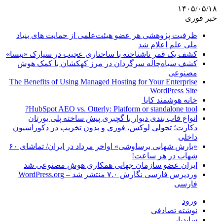
۱۴۰۵/۰۵/۱۸
خبر فوری
ظرفیت پژوهشی هر عضو هیئت‌علمی از حمایت های بنیاد
ملی علم اعلام شد
کشف یک قمر ناشناخته با ساختاری عجیب در سیارک «نیسا»
کشف سیاه‌چاله سرگردان در مرز کهکشان با کمک هوش
مصنوعی
The Benefits of Using Managed Hosting for Your Enterprise
WordPress Site
خانه هوشمند کایا
HubSpot AEO vs. Otterly: Platform or standalone tool?
انواع قاب بندی دیوار با گچبری پیش ساخته پلی یورتان
دکارت؛ تحولی لوکس، فوری و بدون تخریب در دکوراسیون
داخلی
«بارش شهابی برساوشی» اواخر مرداد در ایران/ تماشای ۶۰
شهاب در هر ساعت!
ایران عضو سازمان جهانی همکاری هوش مصنوعی شد
وردپرس فارسی نگارش ۷.۰ منتشر شد – WordPress.org
فارسی
ورود
نوشته تصادفی
سایدبار