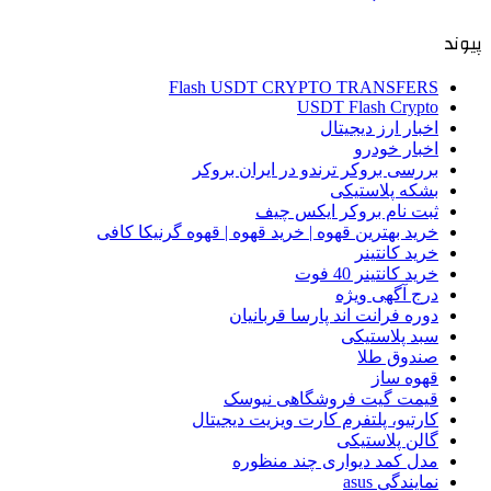
پیوند
Flash USDT CRYPTO TRANSFERS
USDT Flash Crypto
اخبار ارز دیجیتال
اخبار خودرو
بررسی بروکر ترندو در ایران بروکر
بشکه پلاستیکی
ثبت نام بروکر ایکس چیف
خرید بهترین قهوه | خرید قهوه | قهوه گرنیکا کافی
خرید کانتینر
خرید کانتینر 40 فوت
درج آگهی ویژه
دوره فرانت اند پارسا قربانیان
سبد پلاستیکی
صندوق طلا
قهوه ساز
قیمت گیت فروشگاهی نیوسک
کارتیو، پلتفرم کارت ویزیت دیجیتال
گالن پلاستیکی
مدل کمد دیواری چند منظوره
نمایندگی asus