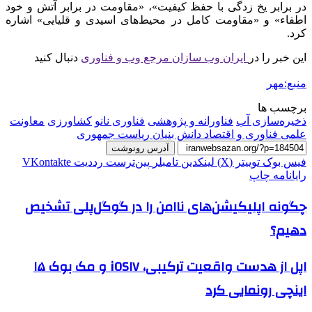
در برابر یخ زدگی با حفظ کیفیت»، «مقاومت در برابر آتش و خود
اطفاء» و «مقاومت کامل در محیط‌های اسیدی و قلیایی» اشاره
کرد.
این خبر را در
ایران وب سازان مرجع وب و فناوری
دنبال کنید
منبع:مهر
برچسب ها
ذخیره‌سازی آب
فناورانه و پژوهشی
فناوری نانو
کشاورزی
معاونت
علمی فناوری و اقتصاد دانش بنیان ریاست جمهوری
آدرس رونوشت
فیس بوک
توییتر (X)
لینکدین
‫تامبلر
‫پین‌ترست
‫رددیت
‫VKontakte
رایانامه
چاپ
چگونه اپلیکیشن‌های ناامن را در گوگل‌پلی تشخیص
دهیم؟
اپل از هدست واقعیت ترکیبی، iOS۱۷ و مک بوک ۱۵
اینچی رونمایی کرد