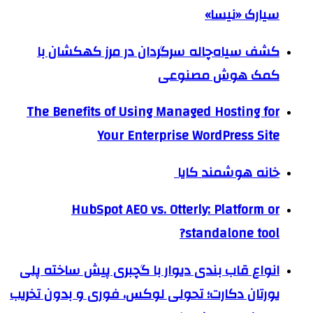
سیارک «نیسا»
کشف سیاه‌چاله سرگردان در مرز کهکشان با
کمک هوش مصنوعی
The Benefits of Using Managed Hosting for
Your Enterprise WordPress Site
خانه هوشمند کایا
HubSpot AEO vs. Otterly: Platform or
standalone tool?
انواع قاب بندی دیوار با گچبری پیش ساخته پلی
یورتان دکارت؛ تحولی لوکس، فوری و بدون تخریب