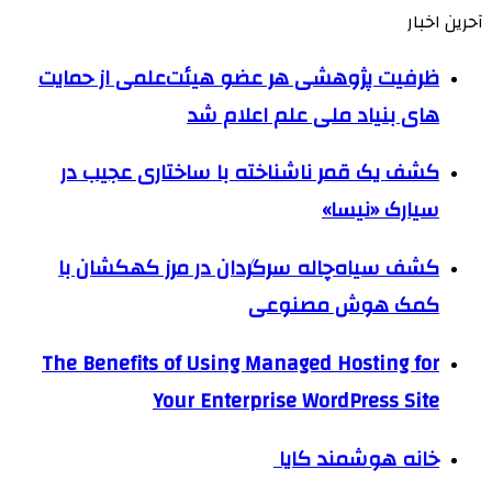
آحرین اخبار
ظرفیت پژوهشی هر عضو هیئت‌علمی از حمایت
های بنیاد ملی علم اعلام شد
کشف یک قمر ناشناخته با ساختاری عجیب در
سیارک «نیسا»
کشف سیاه‌چاله سرگردان در مرز کهکشان با
کمک هوش مصنوعی
The Benefits of Using Managed Hosting for
Your Enterprise WordPress Site
خانه هوشمند کایا