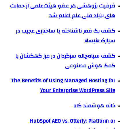
ظرفیت پژوهشی هر عضو هیئت‌علمی از حمایت
های بنیاد ملی علم اعلام شد
کشف یک قمر ناشناخته با ساختاری عجیب در
سیارک «نیسا»
کشف سیاه‌چاله سرگردان در مرز کهکشان با
کمک هوش مصنوعی
The Benefits of Using Managed Hosting for
Your Enterprise WordPress Site
خانه هوشمند کایا
HubSpot AEO vs. Otterly: Platform or