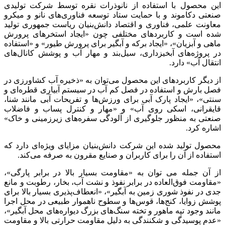
این محصول با استفاده از نانوذرات نقره توسط شرکت تولیدی
صنعتی دکاموند و با حمایت ستاد توسعه فناوری‌های نانو و میکرو
معاونت علمی، فناوری و اقتصاد دانش‌بنیان ریاست جمهوری تولید
شده است و کاربردهای مختلفی چون «ایجاد استخرهای پرورش
ماهی و آبزیان»، «ایجاد برکه و آبگیر برای پرورش طیور» و «استفاده
در پروژه‌های آبخیزداری، سیل‌بند و مهار آب و پوشش کانال‌های
انتقال آب» دارد.
از دیگر کاربردهای این محصول می‌توان به «ذخیره آب کشاورزی در
فصل بارش و استفاده در فصل کم آب در سیستم آبیاری قطره‌ای و
سنتی»، «ایجاد پارک آبی برای ورزش‌ها و تفریحات آبی مانند شنا،
قایقرانی، اسکی روی آب» و «مهار و کنترل پساب و فاضلاب
صنعتی به منظور جلوگیری از آلودگی سفره‌های زیرزمینی و خاک»
اشاره کرد.
محصول تولید شده این شرکت دانش‌بنیان مزایای ویژه‌ای دارد که
استفاده از آن را برای کاربران و صنایع مقرون به صرفه می‌کند.
از آن جمله می توان به «مقاومت بسیار بالا در برابر پارگی»،
«مقاومت فوق‌العاده در برابر نفوذ و نشت آب، بخار، رطوبت و مانع
جدی در نفوذ شوری زمین به آبگیر»، «انعطاف‌پذیری بسیار بالا برای
پوشش زوایا، کنج‌ها، قوس‌ها و سطوح ناهموار طبیعی در محل اجرا
مانند وجود تپه ماهور و تخته سنگ‌های بزرگ دیواره‌های محل آبگیر»،
«عدم پوسیدگی و شکنندگی به دلیل مقاومت حرارتی بالا و مقاومت