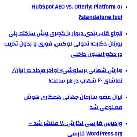
HubSpot AEO vs. Otterly: Platform or
standalone tool?
انواع قاب بندی دیوار با گچبری پیش ساخته پلی
یورتان دکارت؛ تحولی لوکس، فوری و بدون تخریب
در دکوراسیون داخلی
«بارش شهابی برساوشی» اواخر مرداد در ایران/
تماشای ۶۰ شهاب در هر ساعت!
ایران عضو سازمان جهانی همکاری هوش
مصنوعی شد
وردپرس فارسی نگارش ۷.۰ منتشر شد –
WordPress.org فارسی