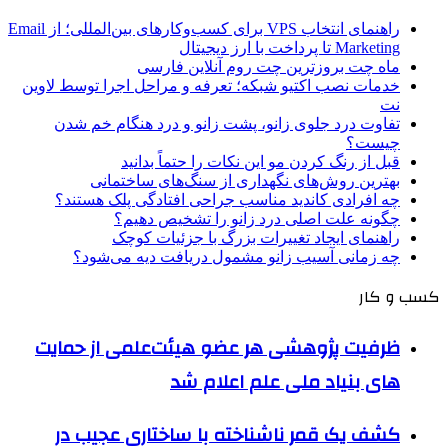
راهنمای انتخاب VPS برای کسب‌وکارهای بین‌المللی؛ از Email
Marketing تا پرداخت با ارز دیجیتال
ماه چت بروزترین چت روم آنلاین فارسی
خدمات نصب اکتیو شبکه؛ تعرفه و مراحل اجرا توسط لاوین
نت
تفاوت درد جلوی زانو، پشت زانو و درد هنگام خم شدن
چیست؟
قبل از رنگ کردن مو این نکات را حتماً بدانید
بهترین روش‌های نگهداری از سنگ‌های ساختمانی
چه افرادی کاندید مناسب جراحی افتادگی پلک هستند؟
چگونه علت اصلی درد زانو را تشخیص دهیم؟
راهنمای ایجاد تغییرات بزرگ با جزئیات کوچک
چه زمانی آسیب زانو مشمول دریافت دیه می‌شود؟
کسب و کار
ظرفیت پژوهشی هر عضو هیئت‌علمی از حمایت
های بنیاد ملی علم اعلام شد
کشف یک قمر ناشناخته با ساختاری عجیب در