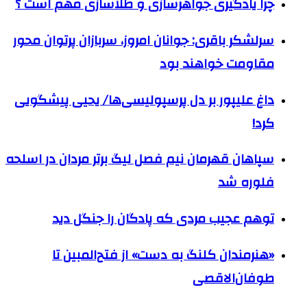
چرا یادگیری جواهرسازی و طلاسازی مهم است ؟
سرلشکر باقری: جوانان امروز، سربازان پرتوان محور
مقاومت خواهند بود
داغ علیپور بر دل پرسپولیسی‌ها/ یحیی پیشگویی
کرد!
سپاهان قهرمان نیم فصل لیگ برتر مردان در اسلحه
فلوره شد
توهم عجیب مردی که پادگان را جنگل دید
«هنرمندان کلنگ به دست» از فتح‌المبین تا
طوفان‌الاقصی