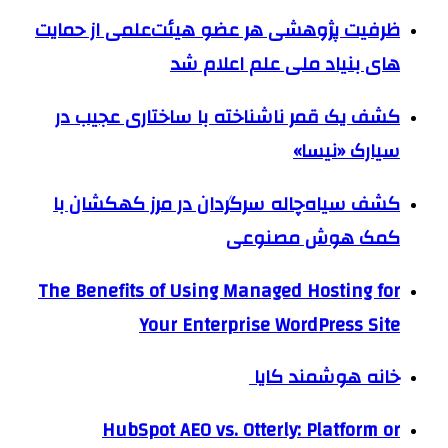
ظرفیت پژوهشی هر عضو هیئت‌علمی از حمایت
های بنیاد ملی علم اعلام شد
کشف یک قمر ناشناخته با ساختاری عجیب در
سیارک «نیسا»
کشف سیاه‌چاله سرگردان در مرز کهکشان با
کمک هوش مصنوعی
The Benefits of Using Managed Hosting for
Your Enterprise WordPress Site
خانه هوشمند کایا
HubSpot AEO vs. Otterly: Platform or