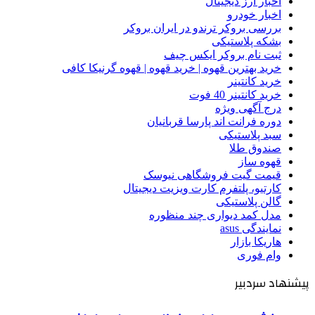
اخبار ارز دیجیتال
اخبار خودرو
بررسی بروکر ترندو در ایران بروکر
بشکه پلاستیکی
ثبت نام بروکر ایکس چیف
خرید بهترین قهوه | خرید قهوه | قهوه گرنیکا کافی
خرید کانتینر
خرید کانتینر 40 فوت
درج آگهی ویژه
دوره فرانت اند پارسا قربانیان
سبد پلاستیکی
صندوق طلا
قهوه ساز
قیمت گیت فروشگاهی نیوسک
کارتیو، پلتفرم کارت ویزیت دیجیتال
گالن پلاستیکی
مدل کمد دیواری چند منظوره
نمایندگی asus
هاریکا بازار
وام فوری
پیشنهاد سردبیر