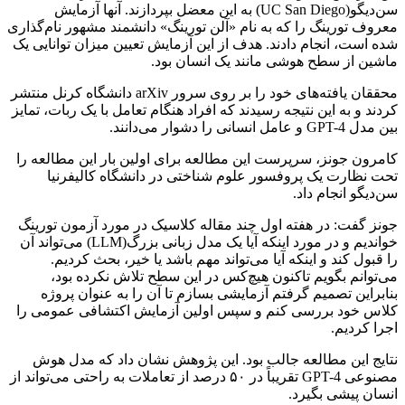
سن‌دیگو(UC San Diego) به این معضل بپردازند. آنها آزمایش
معروف تورینگ را که به نام «آلن تورینگ» دانشمند مشهور نام‌گذاری
شده است، انجام دادند. هدف از این آزمایش تعیین میزان توانایی یک
ماشین از سطح هوشی مانند یک انسان بود.
محققان یافته‌های خود را بر روی سرور arXiv دانشگاه کرنل منتشر
کردند و به این نتیجه رسیدند که افراد هنگام تعامل با یک ربات، تمایز
بین مدل GPT-4 و عامل انسانی را دشوار می‌دانند.
کامرون جونز، سرپرست این مطالعه برای اولین بار این مطالعه را
تحت نظارت یک پروفسور علوم شناختی در دانشگاه کالیفرنیا
سن‌دیگو انجام داد.
جونز گفت: در هفته اول چند مقاله کلاسیک در مورد آزمون تورینگ
خواندیم و در مورد اینکه آیا یک مدل زبانی بزرگ(LLM) می‌تواند آن
را قبول کند و اینکه آیا می‌تواند مهم باشد یا خیر، بحث کردیم.
می‌توانم بگویم تاکنون هیچ‌کس در این سطح تلاش نکرده بود،
بنابراین تصمیم گرفتم آزمایشی بسازم تا آن را به عنوان پروژه
کلاس خود بررسی کنم و سپس اولین آزمایش اکتشافی عمومی را
اجرا کردیم.
نتایج این مطالعه جالب بود. این پژوهش نشان داد که مدل هوش
مصنوعی GPT-4 تقریباً در ۵۰ درصد از تعاملات به راحتی می‌تواند از
انسان پیشی بگیرد.