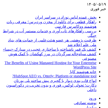
۱۴۰۵/۰۵/۱۹
خبر فوری
پخش عمده لباس نوزاد در سراسر ایران
راهکار قطعی برای دانلود از مخزن وردپرس؛ معرفی ربات
هوشمند ووکامرس فارسی
بررسی راهکارهای تاب آوری و خدمات مستمر آب در شرایط
جنگی
ظرفیت پژوهشی هر عضو هیئت‌علمی از حمایت های بنیاد
ملی علم اعلام شد
کشف یک قمر ناشناخته با ساختاری عجیب در سیارک «نیسا»
کشف سیاه‌چاله سرگردان در مرز کهکشان با کمک هوش
مصنوعی
The Benefits of Using Managed Hosting for Your Enterprise
WordPress Site
خانه هوشمند کایا
HubSpot AEO vs. Otterly: Platform or standalone tool?
انواع قاب بندی دیوار با گچبری پیش ساخته پلی یورتان
دکارت؛ تحولی لوکس، فوری و بدون تخریب در دکوراسیون
داخلی
ورود
نوشته تصادفی
سایدبار