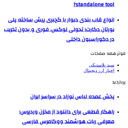
standalone tool?
انواع قاب بندی دیوار با گچبری پیش ساخته پلی
یورتان دکارت؛ تحولی لوکس، فوری و بدون تخریب
در دکوراسیون داخلی
فوتر همه صفحات
سبد پلاستیکی
اخبار ارز دیجیتال
پربازدید
پخش عمده لباس نوزاد در سراسر ایران
راهکار قطعی برای دانلود از مخزن وردپرس؛
معرفی ربات هوشمند ووکامرس فارسی