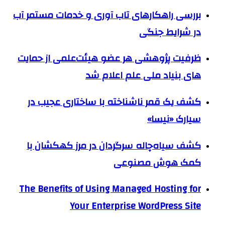
بررسی راهکارهای تاب آوری و خدمات مستمر آب
در شرایط جنگی
ظرفیت پژوهشی هر عضو هیئت‌علمی از حمایت
های بنیاد ملی علم اعلام شد
کشف یک قمر ناشناخته با ساختاری عجیب در
سیارک «نیسا»
کشف سیاه‌چاله سرگردان در مرز کهکشان با
کمک هوش مصنوعی
The Benefits of Using Managed Hosting for
Your Enterprise WordPress Site