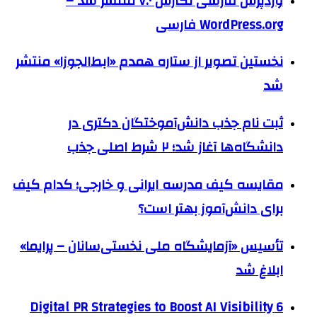
وردپرس فارسی نگارش ۷.۰ منتشر شد –
WordPress.org فارسی
نخستین تصویر از ستاره همدم «ابط‌الجوزا» منتشر
شد
ثبت نام جذب دانش‌آموختگان دکتری در
دانشگاه‌ها آغاز شد؛ ۲ شرط اصلی جذب
مقایسه کیف مدرسه ایرانی و خارجی؛ کدام کیف
برای دانش‌آموز بهتر است؟
تأسیس «آزمایشگاه ملی نخستی‌سانان – پرایما»
ابلاغ شد
6 Digital PR Strategies to Boost AI Visibility