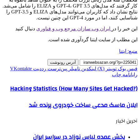
کار گرفتند که مدل‌های GPT-4، GPT 3.5 و ELIZA را شامل می‌شد.
نتایج نشان داد که کاربران می‌توانند مدل‌های ELIZA و GPT-3.5 را
شناسایی کنند، اما در مورد GPT-4 این چنین نیست.
این خبر را در
ایران وب سازان مرجع وب و فناوری
دنبال کنید
این مطلب از سایت ایتنا گردآوری شده است.
منبع: ایتنا
آدرس رونوشت
فیس بوک
توییتر (X)
لینکدین
‫تامبلر
‫پین‌ترست
‫رددیت
‫VKontakte
رایانامه
چاپ
Hacking Statistics (How Many Sites Get Hacked?)
ایلان ماسک مدعی ساخت خودروی پرنده شد
آحرین اخبار
پخش عمده لباس نوزاد در سراسر ایران