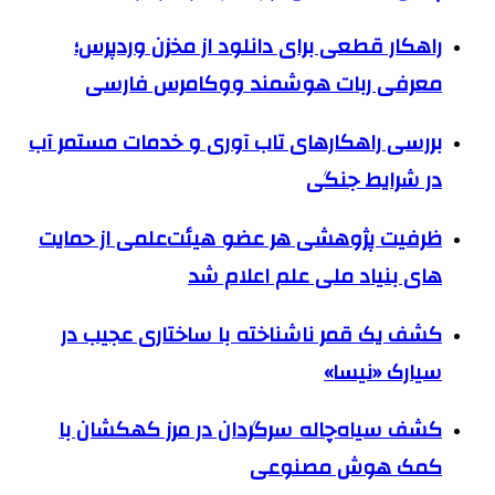
راهکار قطعی برای دانلود از مخزن وردپرس؛
معرفی ربات هوشمند ووکامرس فارسی
بررسی راهکارهای تاب آوری و خدمات مستمر آب
در شرایط جنگی
ظرفیت پژوهشی هر عضو هیئت‌علمی از حمایت
های بنیاد ملی علم اعلام شد
کشف یک قمر ناشناخته با ساختاری عجیب در
سیارک «نیسا»
کشف سیاه‌چاله سرگردان در مرز کهکشان با
کمک هوش مصنوعی