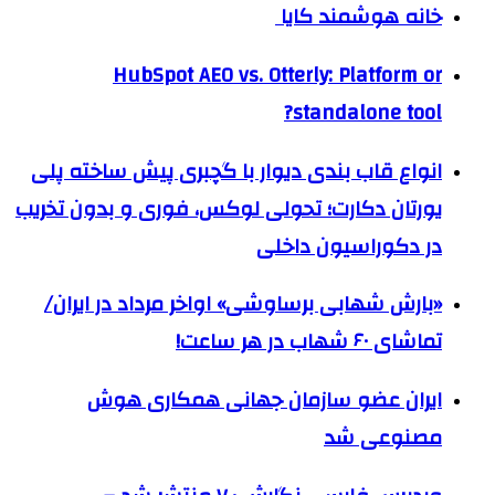
خانه هوشمند کایا
HubSpot AEO vs. Otterly: Platform or
standalone tool?
انواع قاب بندی دیوار با گچبری پیش ساخته پلی
یورتان دکارت؛ تحولی لوکس، فوری و بدون تخریب
در دکوراسیون داخلی
«بارش شهابی برساوشی» اواخر مرداد در ایران/
تماشای ۶۰ شهاب در هر ساعت!
ایران عضو سازمان جهانی همکاری هوش
مصنوعی شد