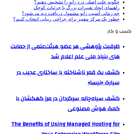
چگونه علت اصلی درد زانو را تشخیص دهیم؟
راهنمای ایجاد تغییرات بزرگ با جزئیات کوچک
چه زمانی آسیب زانو مشمول دریافت دیه می‌شود؟
چطور یک مرکز معتبر برای جراحی زیبایی انتخاب کنیم؟
کسب و کار
ظرفیت پژوهشی هر عضو هیئت‌علمی از حمایت
های بنیاد ملی علم اعلام شد
کشف یک قمر ناشناخته با ساختاری عجیب در
سیارک «نیسا»
کشف سیاه‌چاله سرگردان در مرز کهکشان با
کمک هوش مصنوعی
The Benefits of Using Managed Hosting for