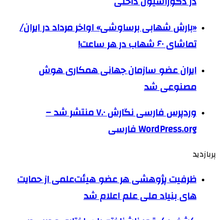
در دکوراسیون داخلی
«بارش شهابی برساوشی» اواخر مرداد در ایران/
تماشای ۶۰ شهاب در هر ساعت!
ایران عضو سازمان جهانی همکاری هوش
مصنوعی شد
وردپرس فارسی نگارش ۷.۰ منتشر شد –
WordPress.org فارسی
پربازدید
ظرفیت پژوهشی هر عضو هیئت‌علمی از حمایت
های بنیاد ملی علم اعلام شد