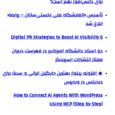
برای دانش‌آموز بهتر است؟
تأسیس «آزمایشگاه ملی نخستی‌سانان – پرایما»
ابلاغ شد
6 Digital PR Strategies to Boost AI Visibility
دو استاد دانشگاه امیرکبیر در فهرست دبیران
ممتاز انتشارات اسپرینگر
🔥 افزونه پینوا؛ بهترین جایگزین ایرانی و سبک برای
دیجیتس در وردپرس
How to Connect AI Agents With WordPress
Using MCP (Step by Step)