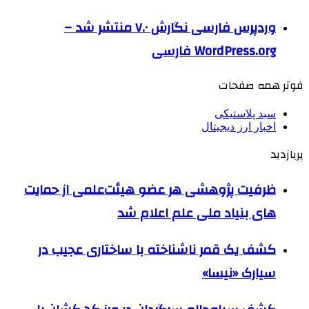
وردپرس فارسی نگارش ۷.۰ منتشر شد –
WordPress.org فارسی
فوتر همه صفحات
سبد پلاستیکی
اخبار ارز دیجیتال
پربازدید
ظرفیت پژوهشی هر عضو هیئت‌علمی از حمایت
های بنیاد ملی علم اعلام شد
کشف یک قمر ناشناخته با ساختاری عجیب در
سیارک «نیسا»