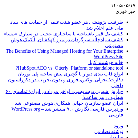
۱۴۰۵/۰۵/۱۷
خبر فوری
ظرفیت پژوهشی هر عضو هیئت‌علمی از حمایت های بنیاد
ملی علم اعلام شد
کشف یک قمر ناشناخته با ساختاری عجیب در سیارک «نیسا»
کشف سیاه‌چاله سرگردان در مرز کهکشان با کمک هوش
مصنوعی
The Benefits of Using Managed Hosting for Your Enterprise
WordPress Site
خانه هوشمند کایا
HubSpot AEO vs. Otterly: Platform or standalone tool?
انواع قاب بندی دیوار با گچبری پیش ساخته پلی یورتان
دکارت؛ تحولی لوکس، فوری و بدون تخریب در دکوراسیون
داخلی
«بارش شهابی برساوشی» اواخر مرداد در ایران/ تماشای ۶۰
شهاب در هر ساعت!
ایران عضو سازمان جهانی همکاری هوش مصنوعی شد
وردپرس فارسی نگارش ۷.۰ منتشر شد – WordPress.org
فارسی
ورود
نوشته تصادفی
سایدبار