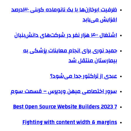
ظرفیت ابرخازن‌ها با یک نانوماده کربنی ۳۰درصد
افزایش می‌یابد
اشتغال ۴۰۰ هزار نفر در شرکت‌های دانش‌بنیان
حمید نوری برای انجام معاینات پزشکی به
بیمارستان منتقل شد
عبدی از تراکتور جدا می‌شود؟
سرور اختصاصی میهن وردپرس – قسمت سوم
7 Best Open Source Website Builders 2023
Fighting with content width & margins