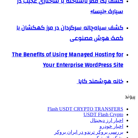
کشف یک قمر ناشناخته با ساختاری عجیب در
سیارک «نیسا»
کشف سیاه‌چاله سرگردان در مرز کهکشان با
کمک هوش مصنوعی
The Benefits of Using Managed Hosting for
Your Enterprise WordPress Site
خانه هوشمند کایا
پیوند
Flash USDT CRYPTO TRANSFERS
USDT Flash Crypto
اخبار ارز دیجیتال
اخبار خودرو
بررسی بروکر ترندو در ایران بروکر
بشکه پلاستیکی