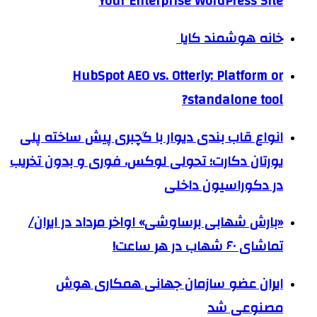
Your Enterprise WordPress Site
خانه هوشمند کایا
HubSpot AEO vs. Otterly: Platform or
standalone tool?
انواع قاب بندی دیوار با گچبری پیش ساخته پلی
یورتان دکارت؛ تحولی لوکس، فوری و بدون تخریب
در دکوراسیون داخلی
«بارش شهابی برساوشی» اواخر مرداد در ایران/
تماشای ۶۰ شهاب در هر ساعت!
ایران عضو سازمان جهانی همکاری هوش
مصنوعی شد