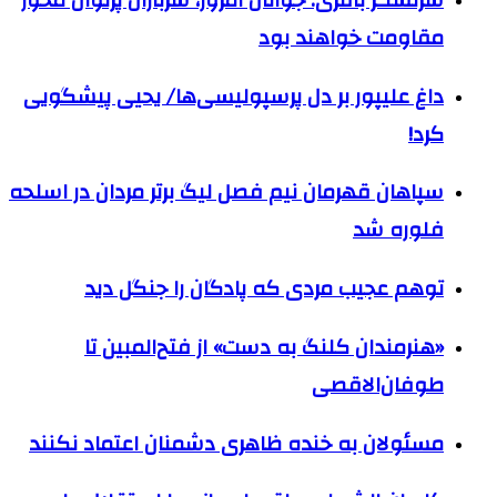
سرلشکر باقری: جوانان امروز، سربازان پرتوان محور
مقاومت خواهند بود
داغ علیپور بر دل پرسپولیسی‌ها/ یحیی پیشگویی
کرد!
سپاهان قهرمان نیم فصل لیگ برتر مردان در اسلحه
فلوره شد
توهم عجیب مردی که پادگان را جنگل دید
«هنرمندان کلنگ به دست» از فتح‌المبین تا
طوفان‌الاقصی
مسئولان به خنده ظاهری دشمنان اعتماد نکنند