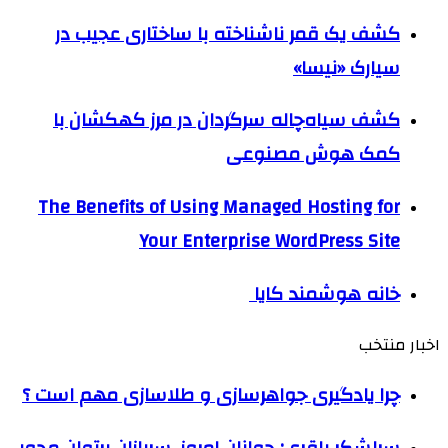
کشف یک قمر ناشناخته با ساختاری عجیب در
سیارک «نیسا»
کشف سیاه‌چاله سرگردان در مرز کهکشان با
کمک هوش مصنوعی
The Benefits of Using Managed Hosting for
Your Enterprise WordPress Site
خانه هوشمند کایا
اخبار منتخب
چرا یادگیری جواهرسازی و طلاسازی مهم است ؟