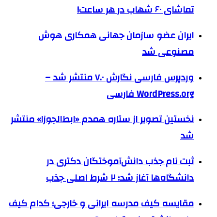
تماشای ۶۰ شهاب در هر ساعت!
ایران عضو سازمان جهانی همکاری هوش
مصنوعی شد
وردپرس فارسی نگارش ۷.۰ منتشر شد –
WordPress.org فارسی
نخستین تصویر از ستاره همدم «ابط‌الجوزا» منتشر
شد
ثبت نام جذب دانش‌آموختگان دکتری در
دانشگاه‌ها آغاز شد؛ ۲ شرط اصلی جذب
مقایسه کیف مدرسه ایرانی و خارجی؛ کدام کیف