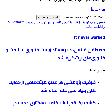
منبع: ایتنا
آدرس رونوشت
فیس بوک
توییتر (X)
لینکدین
‫تامبلر
‫پین‌ترست
‫رددیت
‫VKontakte
رایانامه
چاپ
It never worked
مصطفی قانعی، دبیر «ستاد زیست فناوری، سلامت و
فناوری‌های پزشکی» شد
آحرین اخبار
ظرفیت پژوهشی هر عضو هیئت‌علمی از حمایت
های بنیاد ملی علم اعلام شد
کشف یک قمر ناشناخته با ساختاری عجیب در