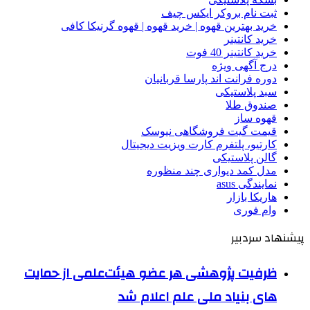
ثبت نام بروکر ایکس چیف
خرید بهترین قهوه | خرید قهوه | قهوه گرنیکا کافی
خرید کانتینر
خرید کانتینر 40 فوت
درج آگهی ویژه
دوره فرانت اند پارسا قربانیان
سبد پلاستیکی
صندوق طلا
قهوه ساز
قیمت گیت فروشگاهی نیوسک
کارتیو، پلتفرم کارت ویزیت دیجیتال
گالن پلاستیکی
مدل کمد دیواری چند منظوره
نمایندگی asus
هاریکا بازار
وام فوری
پیشنهاد سردبیر
ظرفیت پژوهشی هر عضو هیئت‌علمی از حمایت
های بنیاد ملی علم اعلام شد