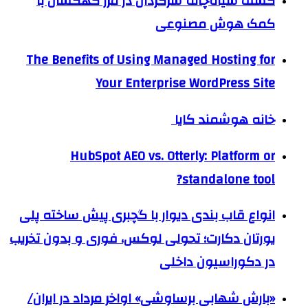
کشف سیاه‌چاله سرگردان در مرز کهکشان با
کمک هوش مصنوعی
The Benefits of Using Managed Hosting for
Your Enterprise WordPress Site
خانه هوشمند کایا
HubSpot AEO vs. Otterly: Platform or
standalone tool?
انواع قاب بندی دیوار با گچبری پیش ساخته پلی
یورتان دکارت؛ تحولی لوکس، فوری و بدون تخریب
در دکوراسیون داخلی
«بارش شهابی برساوشی» اواخر مرداد در ایران/