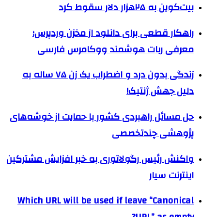
بیت‌کوین به ۲۵هزار دلار سقوط کرد
راهکار قطعی برای دانلود از مخزن وردپرس؛
معرفی ربات هوشمند ووکامرس فارسی
زندگی بدون درد و اضطراب یک زن ۷۵ ساله به
دلیل جهش ژنتیک!
حل مسائل راهبردی کشور با حمایت از خوشه‌های
پژوهشی چندتخصصی
واکنش رئیس رگولاتوری به خبر افزایش مشترکین
اینترنت سیار
Which URL will be used if leave “Canonical