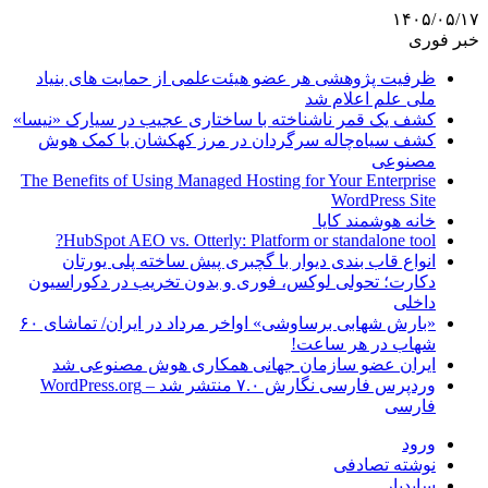
۱۴۰۵/۰۵/۱۷
خبر فوری
ظرفیت پژوهشی هر عضو هیئت‌علمی از حمایت های بنیاد
ملی علم اعلام شد
کشف یک قمر ناشناخته با ساختاری عجیب در سیارک «نیسا»
کشف سیاه‌چاله سرگردان در مرز کهکشان با کمک هوش
مصنوعی
The Benefits of Using Managed Hosting for Your Enterprise
WordPress Site
خانه هوشمند کایا
HubSpot AEO vs. Otterly: Platform or standalone tool?
انواع قاب بندی دیوار با گچبری پیش ساخته پلی یورتان
دکارت؛ تحولی لوکس، فوری و بدون تخریب در دکوراسیون
داخلی
«بارش شهابی برساوشی» اواخر مرداد در ایران/ تماشای ۶۰
شهاب در هر ساعت!
ایران عضو سازمان جهانی همکاری هوش مصنوعی شد
وردپرس فارسی نگارش ۷.۰ منتشر شد – WordPress.org
فارسی
ورود
نوشته تصادفی
سایدبار