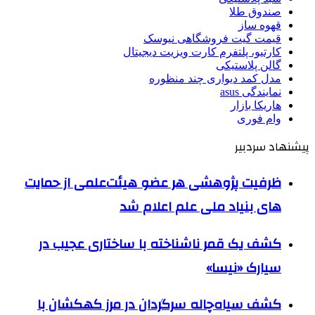
صندوق طلا
قهوه ساز
قیمت گیت فروشگاهی نیوسک
کارتیو، پلتفرم کارت ویزیت دیجیتال
گالن پلاستیکی
مدل کمد دیواری چند منظوره
نمایندگی asus
هاریکا بازار
وام فوری
پیشنهاد سردبیر
ظرفیت پژوهشی هر عضو هیئت‌علمی از حمایت
های بنیاد ملی علم اعلام شد
کشف یک قمر ناشناخته با ساختاری عجیب در
سیارک «نیسا»
کشف سیاه‌چاله سرگردان در مرز کهکشان با