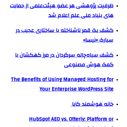
ظرفیت پژوهشی هر عضو هیئت‌علمی از حمایت
های بنیاد ملی علم اعلام شد
کشف یک قمر ناشناخته با ساختاری عجیب در
سیارک «نیسا»
کشف سیاه‌چاله سرگردان در مرز کهکشان با
کمک هوش مصنوعی
The Benefits of Using Managed Hosting for
Your Enterprise WordPress Site
خانه هوشمند کایا
HubSpot AEO vs. Otterly: Platform or