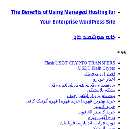
The Benefits of Using Managed Hosting for
Your Enterprise WordPress Site
خانه هوشمند کایا
پیوند
Flash USDT CRYPTO TRANSFERS
USDT Flash Crypto
اخبار ارز دیجیتال
اخبار خودرو
بررسی بروکر ترندو در ایران بروکر
بشکه پلاستیکی
ثبت نام بروکر ایکس چیف
خرید بهترین قهوه | خرید قهوه | قهوه گرنیکا کافی
خرید کانتینر
خرید کانتینر 40 فوت
درج آگهی ویژه
دوره فرانت اند پارسا قربانیان
سبد پلاستیکی