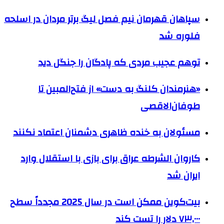
سپاهان قهرمان نیم فصل لیگ برتر مردان در اسلحه
فلوره شد
توهم عجیب مردی که پادگان را جنگل دید
«هنرمندان کلنگ به دست» از فتح‌المبین تا
طوفان‌الاقصی
مسئولان به خنده ظاهری دشمنان اعتماد نکنند
کاروان الشرطه عراق برای بازی با استقلال وارد
ایران شد
بیت‌کوین ممکن است در سال 2025 مجدداً سطح
۷۳,۰۰۰ دلار را تست کند