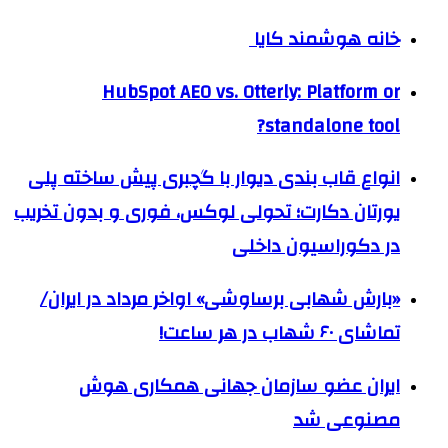
خانه هوشمند کایا
HubSpot AEO vs. Otterly: Platform or
standalone tool?
انواع قاب بندی دیوار با گچبری پیش ساخته پلی
یورتان دکارت؛ تحولی لوکس، فوری و بدون تخریب
در دکوراسیون داخلی
«بارش شهابی برساوشی» اواخر مرداد در ایران/
تماشای ۶۰ شهاب در هر ساعت!
ایران عضو سازمان جهانی همکاری هوش
مصنوعی شد