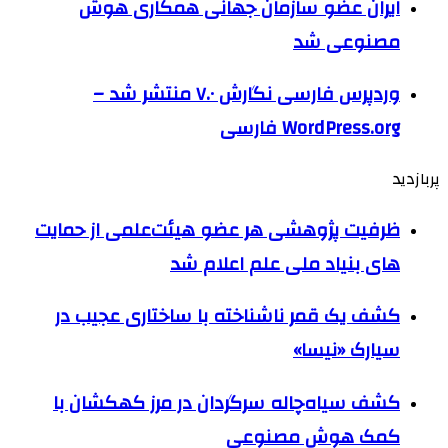
ایران عضو سازمان جهانی همکاری هوش
مصنوعی شد
وردپرس فارسی نگارش ۷.۰ منتشر شد –
WordPress.org فارسی
پربازدید
ظرفیت پژوهشی هر عضو هیئت‌علمی از حمایت
های بنیاد ملی علم اعلام شد
کشف یک قمر ناشناخته با ساختاری عجیب در
سیارک «نیسا»
کشف سیاه‌چاله سرگردان در مرز کهکشان با
کمک هوش مصنوعی