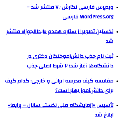
وردپرس فارسی نگارش ۷.۰ منتشر شد –
WordPress.org فارسی
نخستین تصویر از ستاره همدم «ابط‌الجوزا» منتشر
شد
ثبت نام جذب دانش‌آموختگان دکتری در
دانشگاه‌ها آغاز شد؛ ۲ شرط اصلی جذب
مقایسه کیف مدرسه ایرانی و خارجی؛ کدام کیف
برای دانش‌آموز بهتر است؟
تأسیس «آزمایشگاه ملی نخستی‌سانان – پرایما»
ابلاغ شد