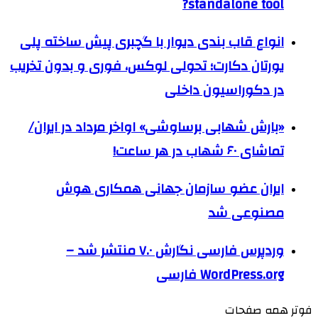
standalone tool?
انواع قاب بندی دیوار با گچبری پیش ساخته پلی
یورتان دکارت؛ تحولی لوکس، فوری و بدون تخریب
در دکوراسیون داخلی
«بارش شهابی برساوشی» اواخر مرداد در ایران/
تماشای ۶۰ شهاب در هر ساعت!
ایران عضو سازمان جهانی همکاری هوش
مصنوعی شد
وردپرس فارسی نگارش ۷.۰ منتشر شد –
WordPress.org فارسی
فوتر همه صفحات