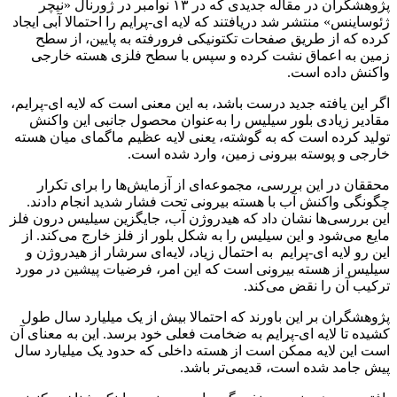
پژوهشگران در مقاله جدیدی که در ۱۳ نوامبر در ژورنال «نیچر
ژئوساینس» منتشر شد دریافتند که لایه ای-‌پرایم را احتمالا آبی ایجاد
کرده که از طریق صفحات تکتونیکی فرورفته به پایین، از سطح
زمین به اعماق نشت کرده و سپس با سطح فلزی هسته خارجی
واکنش داده است.
اگر این یافته جدید درست باشد، به این معنی است که لایه ای-‌پرایم،
مقادیر زیادی بلور سیلیس را به‌عنوان محصول جانبی این واکنش
تولید کرده است که به گوشته، یعنی لایه عظیم ماگمای میان هسته
خارجی و پوسته بیرونی زمین، وارد شده است.
محققان در این بررسی، مجموعه‌ای از آزمایش‌ها را برای تکرار
چگونگی واکنش آب با هسته بیرونی تحت فشار شدید انجام دادند.
این بررسی‌ها نشان داد که هیدروژن آب، جایگزین سیلیس درون فلز
مایع می‌شود و این سیلیس را به شکل بلور از فلز خارج می‌کند. از
این رو لایه ای-‌پرایم به احتمال زیاد، لایه‌ای سرشار از هیدروژن و
سیلیس از هسته بیرونی است که این امر، فرضیات پیشین در مورد
ترکیب آن را نقض می‌کند.
پژوهشگران بر این باورند که احتمالا بیش از یک میلیارد سال طول
کشیده تا لایه ای-‌پرایم به ضخامت فعلی خود برسد. این به معنای آن
است این لایه ممکن است از هسته داخلی که حدود یک میلیارد سال
پیش جامد شده است، قدیمی‌تر باشد.