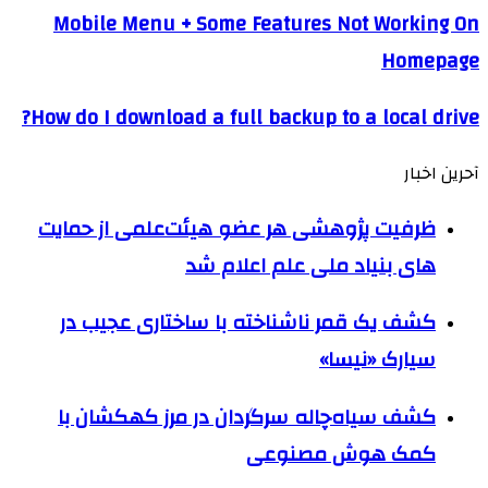
Mobile Menu + Some Features Not Working On
Homepage
How do I download a full backup to a local drive?
آحرین اخبار
ظرفیت پژوهشی هر عضو هیئت‌علمی از حمایت
های بنیاد ملی علم اعلام شد
کشف یک قمر ناشناخته با ساختاری عجیب در
سیارک «نیسا»
کشف سیاه‌چاله سرگردان در مرز کهکشان با
کمک هوش مصنوعی