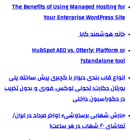
The Benefits of Using Managed Hosting for
Your Enterprise WordPress Site
خانه هوشمند کایا
HubSpot AEO vs. Otterly: Platform or
standalone tool?
انواع قاب بندی دیوار با گچبری پیش ساخته پلی
یورتان دکارت؛ تحولی لوکس، فوری و بدون تخریب
در دکوراسیون داخلی
«بارش شهابی برساوشی» اواخر مرداد در ایران/
تماشای ۶۰ شهاب در هر ساعت!