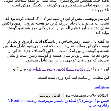
یافته جدید همچنین سرنخ دیگری است مبنی بر اینکه شناخت کنونی
ما از نحوه تعامل هسته بیرونی و گوشته با یکدیگر ممکن است
ناقص باشد.
این تیم پژوهشی پیش از این در سپتامبر ۲۰۲۲، کشف کرده بود که
نشت آب می‌تواند با دخایر بزرگ کربن در هسته بیرونی زمین واکنش
نشان دهد و منابع عظیم الماس را در نزدیکی مرز هسته و گوشته
تولید کند.
به گفته دان شیم، زمین‌شناس در دانشگاه ایالتی آریزونا و یکی از
نویسندگان این مقاله، سال‌ها است که تصور می‌شود تبادل مواد بین
هسته و گوشته زمین اندک است. اما این اکتشاف جدید، حاکی از
وجود تعامل بسیار پویاتر میان هسته و گوشته زمین است و نشان
می‌دهد که مواد قابل توجهی در این بین تبادل می‌شود.
این خبر را در
ایران وب سازان مرجع وب و فناوری
دنبال کنید
این مطلب از سایت ایتنا گردآوری شده است.
منبع: ایتنا
آدرس رونوشت
فیس بوک
توییتر (X)
لینکدین
‫تامبلر
‫پین‌ترست
‫رددیت
‫VKontakte
رایانامه
چاپ