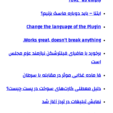
URL” as empty?
ايتنا – باید دوباره ماسک بزنیم؟‌
Change the language of the Plugin
Works great, doesn’t break anything.
برخورد با مافیای فیلترشکن نیازمند عزم مجلس
است
۱۵ ماده غذایی موثر در مقابله با سرطان
دلیل معطلی کارت‌های سوخت در پست چیست؟
نمایش تبلیغات در تردز آغاز شد