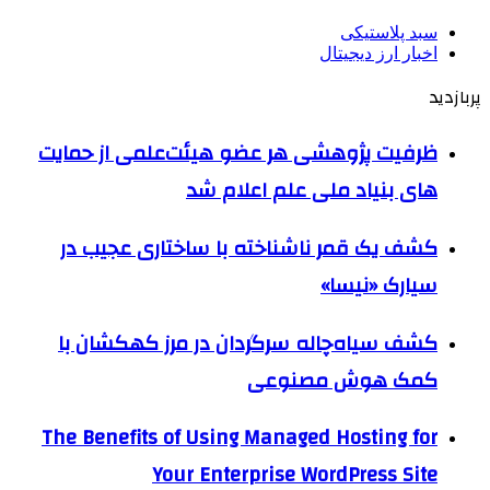
سبد پلاستیکی
اخبار ارز دیجیتال
پربازدید
ظرفیت پژوهشی هر عضو هیئت‌علمی از حمایت
های بنیاد ملی علم اعلام شد
کشف یک قمر ناشناخته با ساختاری عجیب در
سیارک «نیسا»
کشف سیاه‌چاله سرگردان در مرز کهکشان با
کمک هوش مصنوعی
The Benefits of Using Managed Hosting for
Your Enterprise WordPress Site