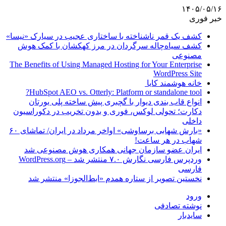
۱۴۰۵/۰۵/۱۶
خبر فوری
کشف یک قمر ناشناخته با ساختاری عجیب در سیارک «نیسا»
کشف سیاه‌چاله سرگردان در مرز کهکشان با کمک هوش
مصنوعی
The Benefits of Using Managed Hosting for Your Enterprise
WordPress Site
خانه هوشمند کایا
HubSpot AEO vs. Otterly: Platform or standalone tool?
انواع قاب بندی دیوار با گچبری پیش ساخته پلی یورتان
دکارت؛ تحولی لوکس، فوری و بدون تخریب در دکوراسیون
داخلی
«بارش شهابی برساوشی» اواخر مرداد در ایران/ تماشای ۶۰
شهاب در هر ساعت!
ایران عضو سازمان جهانی همکاری هوش مصنوعی شد
وردپرس فارسی نگارش ۷.۰ منتشر شد – WordPress.org
فارسی
نخستین تصویر از ستاره همدم «ابط‌الجوزا» منتشر شد
ورود
نوشته تصادفی
سایدبار