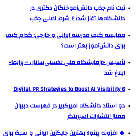
ثبت نام جذب دانش‌آموختگان دکتری در
دانشگاه‌ها آغاز شد؛ ۲ شرط اصلی جذب
مقایسه کیف مدرسه ایرانی و خارجی؛ کدام کیف
برای دانش‌آموز بهتر است؟
تأسیس «آزمایشگاه ملی نخستی‌سانان – پرایما»
ابلاغ شد
6 Digital PR Strategies to Boost AI Visibility
دو استاد دانشگاه امیرکبیر در فهرست دبیران
ممتاز انتشارات اسپرینگر
🔥 افزونه پینوا؛ بهترین جایگزین ایرانی و سبک برای