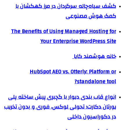
کشف سیاه‌چاله سرگردان در مرز کهکشان با
کمک هوش مصنوعی
The Benefits of Using Managed Hosting for
Your Enterprise WordPress Site
خانه هوشمند کایا
HubSpot AEO vs. Otterly: Platform or
standalone tool?
انواع قاب بندی دیوار با گچبری پیش ساخته پلی
یورتان دکارت؛ تحولی لوکس، فوری و بدون تخریب
در دکوراسیون داخلی