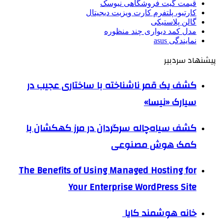
قیمت گیت فروشگاهی نیوسک
کارتیو، پلتفرم کارت ویزیت دیجیتال
گالن پلاستیکی
مدل کمد دیواری چند منظوره
نمایندگی asus
پیشنهاد سردبیر
کشف یک قمر ناشناخته با ساختاری عجیب در
سیارک «نیسا»
کشف سیاه‌چاله سرگردان در مرز کهکشان با
کمک هوش مصنوعی
The Benefits of Using Managed Hosting for
Your Enterprise WordPress Site
خانه هوشمند کایا