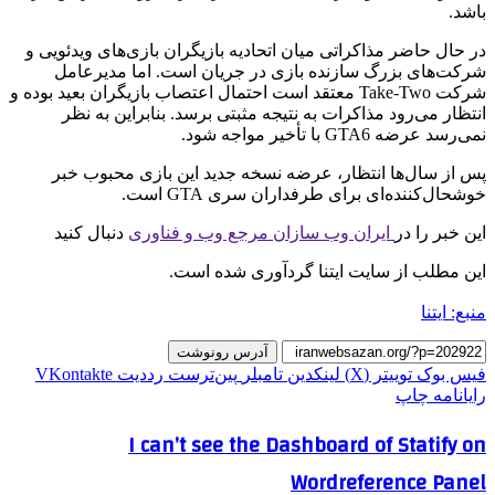
باشد.
در حال حاضر مذاکراتی میان اتحادیه بازیگران بازی‌های ویدئویی و
شرکت‌های بزرگ سازنده بازی در جریان است. اما مدیرعامل
شرکت Take-Two معتقد است احتمال اعتصاب بازیگران بعید بوده و
انتظار می‌رود مذاکرات به نتیجه مثبتی برسد. بنابراین به نظر
نمی‌رسد عرضه GTA6 با تأخیر مواجه شود.
پس از سال‌ها انتظار، عرضه نسخه جدید این بازی محبوب خبر
خوشحال‌کننده‌ای برای طرفداران سری GTA است.
این خبر را در
ایران وب سازان مرجع وب و فناوری
دنبال کنید
این مطلب از سایت ایتنا گردآوری شده است.
منبع: ایتنا
آدرس رونوشت
فیس بوک
توییتر (X)
لینکدین
‫تامبلر
‫پین‌ترست
‫رددیت
‫VKontakte
رایانامه
چاپ
I can’t see the Dashboard of Statify on
Wordreference Panel