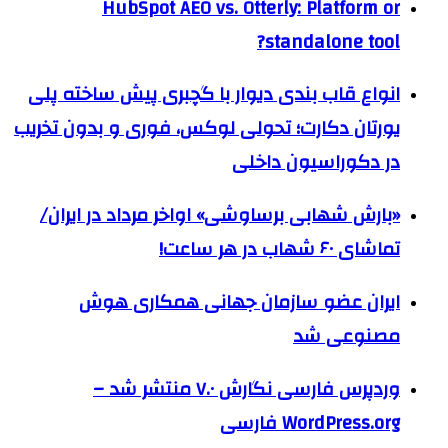
HubSpot AEO vs. Otterly: Platform or
standalone tool?
انواع قاب بندی دیوار با گچبری پیش ساخته پلی
یورتان دکارت؛ تحولی لوکس، فوری و بدون تخریب
در دکوراسیون داخلی
«بارش شهابی برساوشی» اواخر مرداد در ایران/
تماشای ۶۰ شهاب در هر ساعت!
ایران عضو سازمان جهانی همکاری هوش
مصنوعی شد
وردپرس فارسی نگارش ۷.۰ منتشر شد –
WordPress.org فارسی