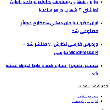
«بارش شهابی برساوشی» اواخر مرداد در ایران/
تماشای ۶۰ شهاب در هر ساعت!
ایران عضو سازمان جهانی همکاری هوش
مصنوعی شد
وردپرس فارسی نگارش ۷.۰ منتشر شد –
WordPress.org فارسی
نخستین تصویر از ستاره همدم «ابط‌الجوزا» منتشر
شد
فوتر همه صفحات
سبد پلاستیکی
اخبار ارز دیجیتال