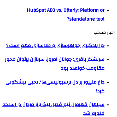
HubSpot AEO vs. Otterly: Platform or
standalone tool?
اخبار منتخب
چرا یادگیری جواهرسازی و طلاسازی مهم است ؟
سرلشکر باقری: جوانان امروز، سربازان پرتوان محور
مقاومت خواهند بود
داغ علیپور بر دل پرسپولیسی‌ها/ یحیی پیشگویی
کرد!
سپاهان قهرمان نیم فصل لیگ برتر مردان در اسلحه
فلوره شد