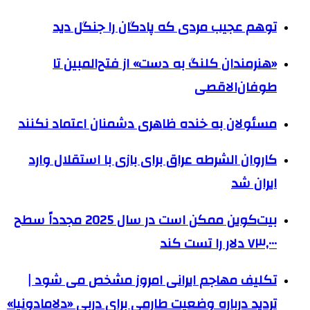
توهم عجیب مردی که پادگان را جنگل دید
«هنرمندان کلنگ به دست» از فتح‌المبین تا
طوفان‌الاقصی
مسئولان به خنده ظاهری دشمنان اعتماد نکنند
کاروان الشرطه عراق برای بازی با استقلال وارد
ایران شد
بیت‌کوین ممکن است در سال 2025 مجدداً سطح
۷۳,۰۰۰ دلار را تست کند
تکلیف مهاجم ایرانی امروز مشخص می شود |
تردید درباره وضعیت طارمی برای دربی «دلامادونیا»