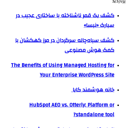
پربازدید
کشف یک قمر ناشناخته با ساختاری عجیب در
سیارک «نیسا»
کشف سیاه‌چاله سرگردان در مرز کهکشان با
کمک هوش مصنوعی
The Benefits of Using Managed Hosting for
Your Enterprise WordPress Site
خانه هوشمند کایا
HubSpot AEO vs. Otterly: Platform or
standalone tool?