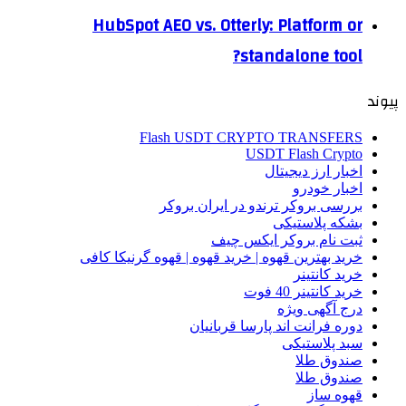
HubSpot AEO vs. Otterly: Platform or
standalone tool?
پیوند
Flash USDT CRYPTO TRANSFERS
USDT Flash Crypto
اخبار ارز دیجیتال
اخبار خودرو
بررسی بروکر ترندو در ایران بروکر
بشکه پلاستیکی
ثبت نام بروکر ایکس چیف
خرید بهترین قهوه | خرید قهوه | قهوه گرنیکا کافی
خرید کانتینر
خرید کانتینر 40 فوت
درج آگهی ویژه
دوره فرانت اند پارسا قربانیان
سبد پلاستیکی
صندوق طلا
صندوق طلا
قهوه ساز