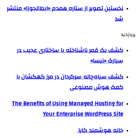
نخستین تصویر از ستاره همدم «ابط‌الجوزا» منتشر
شد
پربازدید
کشف یک قمر ناشناخته با ساختاری عجیب در
سیارک «نیسا»
کشف سیاه‌چاله سرگردان در مرز کهکشان با
کمک هوش مصنوعی
The Benefits of Using Managed Hosting for
Your Enterprise WordPress Site
خانه هوشمند کایا