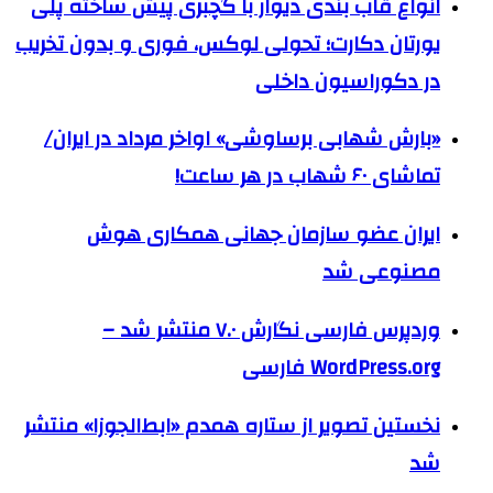
انواع قاب بندی دیوار با گچبری پیش ساخته پلی
یورتان دکارت؛ تحولی لوکس، فوری و بدون تخریب
در دکوراسیون داخلی
«بارش شهابی برساوشی» اواخر مرداد در ایران/
تماشای ۶۰ شهاب در هر ساعت!
ایران عضو سازمان جهانی همکاری هوش
مصنوعی شد
وردپرس فارسی نگارش ۷.۰ منتشر شد –
WordPress.org فارسی
نخستین تصویر از ستاره همدم «ابط‌الجوزا» منتشر
شد