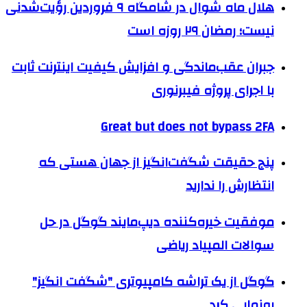
هلال ماه شوال در شامگاه ۹ فروردین رؤیت‌شدنی
نیست؛ رمضان ۲۹ روزه است
جبران عقب‌ماندگی‌ و افزایش کیفیت اینترنت ثابت
با اجرای پروژه فیبرنوری
Great but does not bypass 2FA
پنج حقیقت شگفت‌انگیز از جهان هستی که
انتظارش را ندارید
موفقیت خیره‌کننده دیپ‌مایند گوگل در حل
سوالات المپیاد ریاضی
گوگل از یک تراشه کامپیوتری "شگفت انگیز"
رونمایی کرد