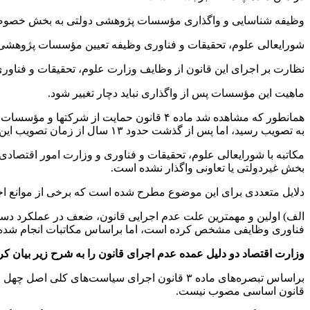
وظیفه شناسایی و واگذاری مؤسسات پژوهشی دولتی به بخش خصوصی و
شورایعالی علوم، تحقیقات و فناوری وظیفه تعیین مؤسسات پژوهش
نظارت بر اجرای این قانون از وظایف وزارت علوم، تحقیقات و فناور
ماهیت این مؤسسات پس از واگذاری نباید دچار تغییر شود.
همانطور که مشاهده شد ماده ۴ قانون حمایت از
شرکتها
و مؤسسات دا
به تصویب رسید، اما پس از گذشت حدود ۱۳ سال از زمان تصویب این ماده، هیچکدام از مؤسسات و مراکز پژوهشی متناسب با حکم قانون تعیین تکلیف نشده
مکاتبه با شورایعالی علوم، تحقیقات و فناوری و وزارت امور اقتصادی
بخش غیردولتی یا تعاونی واگذار نشده است.
دلایل متعددی برای این موضوع مطرح شده است که برخی از موانع اج
الف) اولین و مهمترین علت عدم اجرایی قانون، ضعف در عملکرد دستگ
فناوری وظایفی مشخص کرده است، اما
براساس
مکاتبات انجام شده
وزارت اقتصاد دو دلیل عمده عدم اجرای قانون را به شرح زیر بیان ک
براساس
تبصره‌های ماده ۳ قانون اجرای سیاست‌های 
قانون اساسی مصوب نیست.