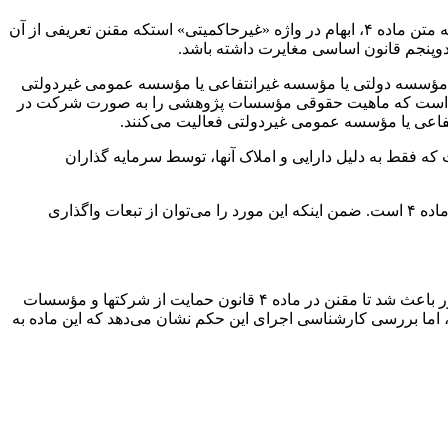
غیرحاکمیتی
»
استکه
مقنن
تعریفی از آن
وپنجم
قانون اساسی مغایرت داشته باشد.
ؤسسه دولتی یا مؤسسه غیرانتفاعی یا مؤسسه عمومی غیردولتی
واژه شرکت در تبصره «۱» است که ماهیت حقوقی مؤسسات پژوهشی را به صورت شرکت در
اعی یا مؤسسه عمومی غیردولتی فعالیت می‌کنند.
که فقط به دلیل دارایی و املاک آنها، توسط سرمایه گذاران
خریداران تغییر یابد و البته این تغییر ماهیت برخلاف حکم تبصره «۱» ماده ۴ است. ضمن اینکه این مورد را می‌توان از تبعات واگذاری
باعث شد تا
مقنن
در ماده ۴ قانون حمایت از
شرکتها
و مؤسسات
 اما بررسی کارشناسی اجرای این حکم نشان می‌دهد که این ماده به