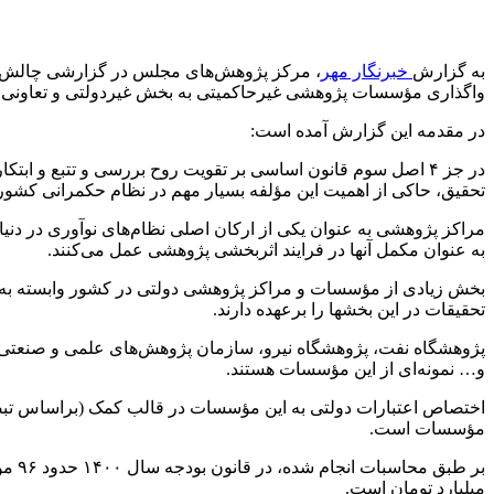
به گزارش
خبرنگار مهر
، مرکز پژوهش‌های مجلس در گزارشی چالش‌های اجرایی ماد
واگذاری مؤسسات پژوهشی
غیرحاکمیتی
به بخش غیردولتی و تعاونی
در مقدمه این گزارش آمده است:
در جز ۴ اصل سوم قانون اساسی بر تقویت روح بررسی و
تتبع
و ابتکا
تحقیق، حاکی از اهمیت این مؤلفه بسیار مهم در نظام حکمرانی کشو
مراکز پژوهشی به عنوان یکی از ارکان اصلی نظام‌های نوآوری در دنی
به عنوان مکمل آنها در فرایند اثربخشی پژوهشی عمل می‌کنند.
بخش زیادی از مؤسسات و مراکز پژوهشی دولتی در کشور وابسته به دست
تحقیقات در این
بخشها
را برعهده دارند.
پژوهشگاه نفت، پژوهشگاه نیرو، سازمان پژوهش‌های علمی و صنعتی 
و… نمونه‌ای از این مؤسسات هستند.
اختصاص اعتبارات دولتی به این مؤسسات در قالب کمک (
براساس
مؤسسات است.
بر طبق محاسبات انجام شده، در قانون بودجه سال ۱۴۰۰ حدود ۹۶ مؤسسه و مرکز تحقیقاتی ردیف بودجه‌ای مستقل داشته
میلیارد تومان است.