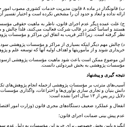
ب
) قانونگذار در ماده ۸ قانون مدیریت خدمات کشوری مصوب امور حاکمیتی را تعریف کرده است، اما یکی از مهمترین ایرادهای وارد شده به متن ماده ۴، ابهام در واژه «
ارائه نداده و ابعاد و حدود آن را مشخص نکرده است و اختیار تفسیر آ
ج
) علت عمده دیگر عدم اجرای قانون، ناظر به ماهیت حقوقی مؤس
هستند و اساساً کمتر در قالب شرکت فعالیت می‌کنند، فلذا چالش و مانع مهم 
نظر گرفته است. زیرا اکثر قریب به اتفاق این مراکز و مؤسسات پ
د
) چالش مهم دیگر اینکه بسیاری از مراکز و مؤسسات پژوهشی
سودد
خریداری شوند و از
مأموریتها
و اهداف اولیه آنها که توسعه علم و 
این موضوع ممکن است باعث شود ماهیت مؤسسات پژوهشی
ازسوی
مؤسسات پژوهشی به بخش غیردولتی دانست.
نتیجه
گیری
و پیشنهاد
آسیب‌های مترتب بر مؤسسات پژوهشی ازجمله انجام پژوهش‌های تک
دانش بنیان و تجاری سازی نوآوری‌ها و اختراعات، واگذاری مؤسسا
دلایل زیر پس از ۱۳ سال اجرا نشده است:
انفعال و عملکرد ضعیف دستگاه‌های مجری قانون (وزارت امور اقتصادی
عدم پیش بینی ضمانت اجرای قانون؛
انگیزه پایین بخش خصوصی برای خرید این مؤسسات به دلیل عدم سودد