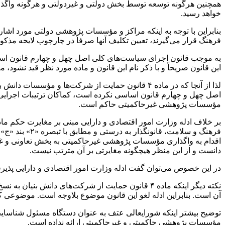
همچنین هرگونه توسعه توسط بخش دولتی و غیردولتی و هرگونه واگذا
خواهد رسید.
فرهنگ قرار می‌گیرند، تعیین تکلیف آنها صرفاً در چارچوب لایحه مذکور
به موجب قانون اجرای سیاست‌های کلی اصل چهل و چهارم قانون اساسی ا
این قانون صریحاً و با ذکر نام این قانون و ماده مورد نظر قید نشود، مع
لذا از آنجا که در ماده ۴ قانون حمایت از شرکت‌ها و مؤسسات دانش بنیان و تجاری سازی نوآوری‌ها و اختراعات مصوب سال اقدام به نسخ صریح حکم تبصره «۲» بند «
اصل چهل و چهارم قانون اساسی نکرده است، کماکان ترتیبات اجرایی ق
مؤسسات پژوهشی
غیرحاکمیتی
حاکم است.
بر خلاف ادله وزارت امور اقتصادی و دارایی مبنی بر مغایرت حکم ماده ۴ با تبصره «۲» بن
فرهنگ و سلامت، قانونگذار به درستی و مطابق با تبصره «۲» بند «
ج
» م
اقدام به واگذاری مؤسسات پژوهشی
غیرحاکمیتی
به بخش تعاونی و غی
دانست و از این منظر
هیچگونه
مغایرتی بر آن مترتب نیست.
در این خصوص می‌توان گفت ادله وزارت امور اقتصادی و دارایی پذیرف
نکته دیگر اینکه ماده ۴ قانون حمایت از شرکت‌های دانش بنیان به نسخ یا لغو موادی از قانون اجرای
آن است. بنابراین ادله لغو این قانون موضوع
بلاوجه
است. موضوعی که م
توضیح بیشتر اینکه شورایعالی
عتف
به عنوان دستگاه مسئول شناس
مؤسسات پژوهشی حاکمیتی و
غیرحاکمیتی
ارائه نداده است.