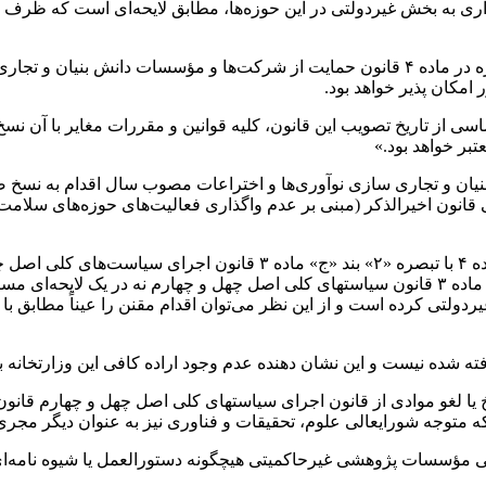
ری به بخش غیردولتی در این حوزه‌ها، مطابق لایحه‌ای است که ظرف
بنابراین با توجه به اینکه مراکز و مؤسسات پژوهشی دولتی مورد اشاره در ماده ۴ قانون حمای
 امکان پذیر خواهد بود.
ز تاریخ تصویب این قانون، کلیه قوانین و مقررات مغایر با آن نسخ م
تبر خواهد بود.»
انون اخیرالذکر (مبنی بر عدم واگذاری فعالیت‌های حوزه‌های سلامت،
د «
ج
» ماده ۳ قانون اجرای سیاست‌های کلی
اده ۳ قانون
سیاستهای
کلی اصل چهل و چهارم نه در یک لایحه‌ای مست
ردولتی کرده است و از این نظر می‌توان اقدام
مقنن
را عیناً مطابق ب
ته شده نیست و این نشان دهنده عدم وجود اراده کافی این وزارتخانه 
سیاستهای
کلی اصل چهل و چهارم قانون 
توجه شورایعالی علوم، تحقیقات و فناوری نیز به عنوان دیگر مجری 
ایی مؤسسات پژوهشی
غیرحاکمیتی
هیچگونه
دستورالعمل یا شیوه نامه‌ا