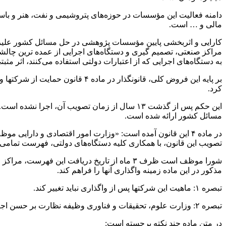
دامنه فعالیت این مؤسسات در حوزه‌های پتروشیمی و نفت، هنر و با
مالی و … است.
کارایی و اثربخشی پایین مؤسسات پژوهشی در حل مسائل کشور علیرغ
مراکز صنعتی، تصمیم
گیری
و دستگاه‌های اجرایی از عمده
ترین
چالش
به دستگاه‌های اجرایی که از اعتبارات دولتی استفاده می‌کنند، اثر مثبت
بر پایه این
فروض
کلی، قانونگذار در ماده ۴ قانون حمایت از
شرکتها
و 
کرد.
این حکم پس از گذشت ۱۳ سال از زمان تصویب آن، اجرا نشده است. در این گزارش پس از بررسی دلایل عدم اجرای حکم این ماده، پیشنهادهایی برای
مسائل کشور ارائه شده است.
در ماده ۴ این قانون آمده است: «وزارت امور اقتصادی و دارایی موظف است در راستای قانون اجرای
تصویب این قانون، با همکاری کلیه دستگاه‌های دولتی، فهرست تمامی 
شورا موظف است ظرف ۳ ماه از تاریخ دریافت این فهرست، مراکز و مؤسسات پژوهشی
مذکور در این ماده زمینه واگذاری آنها را فراهم کند.
تبصره ۱: ماهیت این
شرکتها
پس از واگذاری نباید تغییر کند.
تبصره ۲: وزارت علوم، تحقیقات و فناوری وظیفه نظارت بر حسن اجرا و احراز صلاحیت خریداران را در این ماده برعهده دارد.»
در متن ماده چند نکته برجسته است: