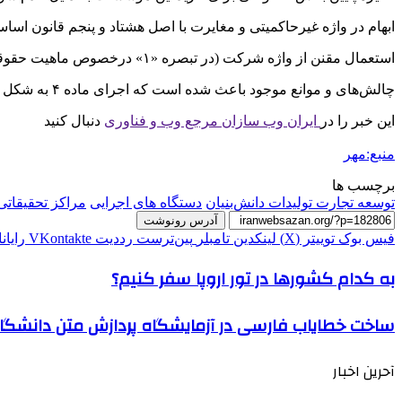
ابهام در واژه
غیرحاکمیتی
و مغایرت با اصل هشتاد و پنجم قانون اسا
استعمال
مقنن
از واژه شرکت (در تبصره «۱»
درخصوص
ماهیت حقوق
چالش‌های و موانع موجود باعث شده است که اجرای ماده ۴ به شکل کنونی ناممکن باشد، بنابراین قانونگذار باید با رفع موانع فوق، زمینه اجرایی شدن این حکم را فراهم کند.
این خبر را در
ایران وب سازان مرجع وب و فناوری
دنبال کنید
منبع:مهر
برچسب ها
توسعه تجارت تولیدات دانش‌بنیان
دستگاه های اجرایی
مراکز تحقیقاتی
آدرس رونوشت
فیس بوک
توییتر (X)
لینکدین
‫تامبلر
‫پین‌ترست
‫رددیت
‫VKontakte
رایان
به کدام کشورها در تور اروپا سفر کنیم؟
ساخت خطایاب فارسی در آزمایشگاه پردازش متن دانشگاه
آحرین اخبار