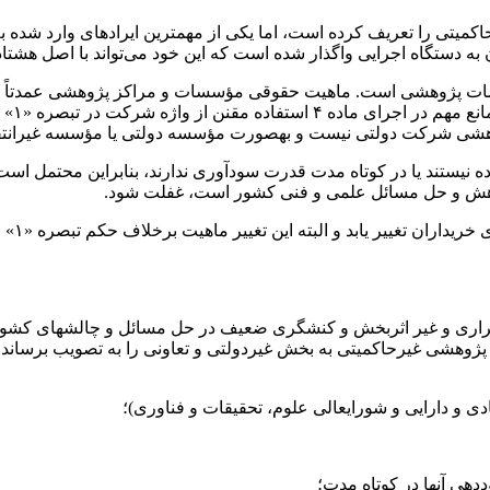
ن به دستگاه اجرایی واگذار شده است که این خود می‌تواند با اصل
هشتاد
سات پژوهشی است. ماهیت حقوقی مؤسسات و مراکز پژوهشی عمدتاً م
در اجرای ماده ۴ استفاده
مقنن
از 
ژوهشی شرکت دولتی نیست و
بهصورت
مؤسسه دولتی یا مؤسسه غیرانتف
ه
نیستند یا در کوتاه مدت قدرت سودآوری ندارند، بنابراین محتمل است 
پژوهش و حل مسائل علمی و فنی کشور است، غفلت شود.
راری و غیر اثربخش و کنشگری ضعیف در حل مسائل و
چالشهای
کشور 
ت پژوهشی
غیرحاکمیتی
به بخش غیردولتی و تعاونی را به تصویب برساند،
 و دارایی و شورایعالی علوم، تحقیقات و فناوری)؛
هی آنها در کوتاه مدت؛