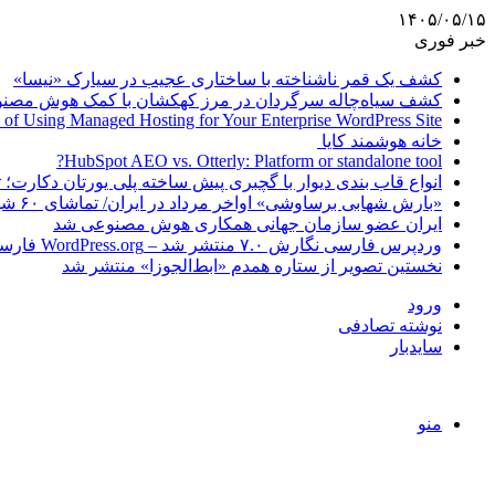
۱۴۰۵/۰۵/۱۵
خبر فوری
کشف یک قمر ناشناخته با ساختاری عجیب در سیارک «نیسا»
کشف سیاه‌چاله سرگردان در مرز کهکشان با کمک هوش مصن
 of Using Managed Hosting for Your Enterprise WordPress Site
خانه هوشمند کایا
HubSpot AEO vs. Otterly: Platform or standalone tool?
انواع قاب بندی دیوار با گچبری پیش ساخته پلی یورتان دکارت
«بارش شهابی برساوشی» اواخر مرداد در ایران/ تماشای ۶۰ شهاب در هر ساعت!
ایران عضو سازمان جهانی همکاری هوش مصنوعی شد
وردپرس فارسی نگارش ۷.۰ منتشر شد – WordPress.org فارسی
نخستین تصویر از ستاره همدم «ابط‌الجوزا» منتشر شد
ورود
نوشته تصادفی
سایدبار
منو