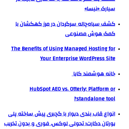
سیارک «نیسا»
کشف سیاه‌چاله سرگردان در مرز کهکشان با
کمک هوش مصنوعی
The Benefits of Using Managed Hosting for
Your Enterprise WordPress Site
خانه هوشمند کایا
HubSpot AEO vs. Otterly: Platform or
standalone tool?
انواع قاب بندی دیوار با گچبری پیش ساخته پلی
یورتان دکارت؛ تحولی لوکس، فوری و بدون تخریب