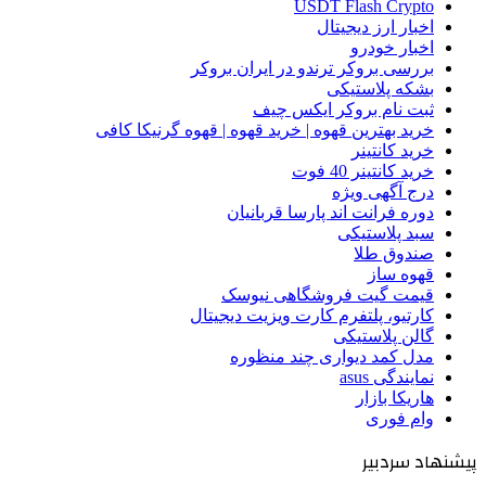
USDT Flash Crypto
اخبار ارز دیجیتال
اخبار خودرو
بررسی بروکر ترندو در ایران بروکر
بشکه پلاستیکی
ثبت نام بروکر ایکس چیف
خرید بهترین قهوه | خرید قهوه | قهوه گرنیکا کافی
خرید کانتینر
خرید کانتینر 40 فوت
درج آگهی ویژه
دوره فرانت اند پارسا قربانیان
سبد پلاستیکی
صندوق طلا
قهوه ساز
قیمت گیت فروشگاهی نیوسک
کارتیو، پلتفرم کارت ویزیت دیجیتال
گالن پلاستیکی
مدل کمد دیواری چند منظوره
نمایندگی asus
هاریکا بازار
وام فوری
پیشنهاد سردبیر