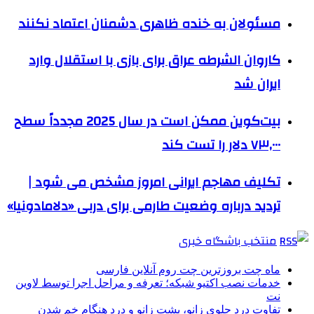
مسئولان به خنده ظاهری دشمنان اعتماد نکنند
کاروان الشرطه عراق برای بازی با استقلال وارد
ایران شد
بیت‌کوین ممکن است در سال 2025 مجدداً سطح
۷۳,۰۰۰ دلار را تست کند
تکلیف مهاجم ایرانی امروز مشخص می شود |
تردید درباره وضعیت طارمی برای دربی «دلامادونیا»
منتخب باشگاه خبری
ماه چت بروزترین چت روم آنلاین فارسی
خدمات نصب اکتیو شبکه؛ تعرفه و مراحل اجرا توسط لاوین
نت
تفاوت درد جلوی زانو، پشت زانو و درد هنگام خم شدن