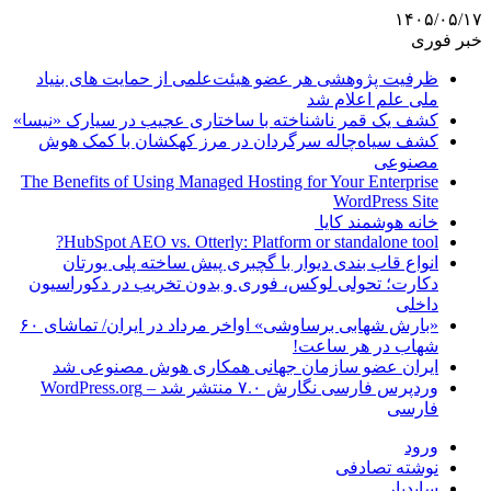
۱۴۰۵/۰۵/۱۷
خبر فوری
ظرفیت پژوهشی هر عضو هیئت‌علمی از حمایت های بنیاد
ملی علم اعلام شد
کشف یک قمر ناشناخته با ساختاری عجیب در سیارک «نیسا»
کشف سیاه‌چاله سرگردان در مرز کهکشان با کمک هوش
مصنوعی
The Benefits of Using Managed Hosting for Your Enterprise
WordPress Site
خانه هوشمند کایا
HubSpot AEO vs. Otterly: Platform or standalone tool?
انواع قاب بندی دیوار با گچبری پیش ساخته پلی یورتان
دکارت؛ تحولی لوکس، فوری و بدون تخریب در دکوراسیون
داخلی
«بارش شهابی برساوشی» اواخر مرداد در ایران/ تماشای ۶۰
شهاب در هر ساعت!
ایران عضو سازمان جهانی همکاری هوش مصنوعی شد
وردپرس فارسی نگارش ۷.۰ منتشر شد – WordPress.org
فارسی
ورود
نوشته تصادفی
سایدبار