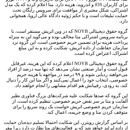
برای کاربران iOS و اندروید، هزینه دارد. متا اعلام کرده که یک مدل
اشتراکی، شکل معتبری از موافقت برای سرویس رایگان تحت
حمایت تبلیغات است و با حکم ژوئیه دادگاه عالی اروپا، همخوانی
دارد.
گروه حقوق دیجیتالی NOYB که در وین اتریش مستقر است، با
برنامه سرویس اشتراکی متا مخالف بوده و می‌گوید این به منزله
پرداخت هزینه برای تضمین حریم خصوصی است. این گروه نزد
سازمان حفاظت از داده اتریش، شکایت کرده و به این مبلغ
اشتراک، اعتراض کرده است.
گروه حقوق دیجیتالی NOYB اعلام کرده که این هزینه، غیرقابل
قبول است و آمار صنعتی نشان می‌دهد که تنها سه درصد از افراد
می‌خواهند ردیابی شوند و ۹۹ درصد در مواجهه با هزینه حریم
خصوصی، انتخاب خود را اعمال نمی‌کنند و اگر متا این کار را دنبال
کند، به زودی، رقیبانش هم اقدام مشابهی را انجام خواهند داد.
این گروه که صدها شکایت علیه شرکت‌های بزرگ فناوری نظیر
آلفابت و متا بر سر نقض حریم خصوصی، تنظیم کرده است، از
سازمان حریم خصوصی اتریش خواست یک روند سریع را برای
متوقف کردن متا و وضع جریمه، اعمال کند.
بر اساس گزارش رویترز، این شکایت احتمالا تسلیم دیده‌بان حمایت
از داده ایرلند خواهد شد که بر فعالیت‌های متا نظارت دارد زیرا مقر