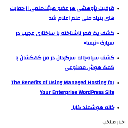
ظرفیت پژوهشی هر عضو هیئت‌علمی از حمایت
های بنیاد ملی علم اعلام شد
کشف یک قمر ناشناخته با ساختاری عجیب در
سیارک «نیسا»
کشف سیاه‌چاله سرگردان در مرز کهکشان با
کمک هوش مصنوعی
The Benefits of Using Managed Hosting for
Your Enterprise WordPress Site
خانه هوشمند کایا
اخبار منتخب