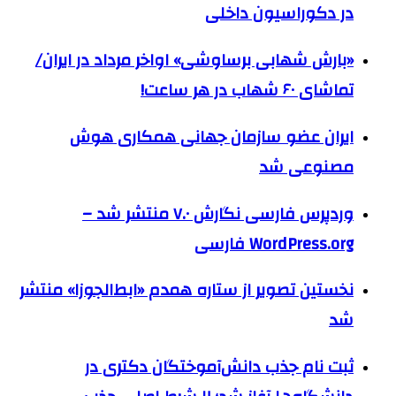
در دکوراسیون داخلی
«بارش شهابی برساوشی» اواخر مرداد در ایران/
تماشای ۶۰ شهاب در هر ساعت!
ایران عضو سازمان جهانی همکاری هوش
مصنوعی شد
وردپرس فارسی نگارش ۷.۰ منتشر شد –
WordPress.org فارسی
نخستین تصویر از ستاره همدم «ابط‌الجوزا» منتشر
شد
ثبت نام جذب دانش‌آموختگان دکتری در