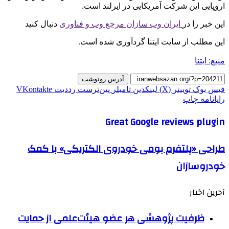
اروپایی این شرکت آمریکایی در ایرلند است.
این خبر را در
ایران وب سازان مرجع وب و فناوری
دنبال کنید
این مطلب از سایت ایتنا گردآوری شده است.
منبع: ایتنا
آدرس رونوشت
فیس بوک
توییتر (X)
لینکدین
‫تامبلر
‫پین‌ترست
‫رددیت
‫VKontakte
رایانامه
چاپ
Great Google reviews plugin
طراحی «پلتفرم بومی خودروی الکتریکی» با کمک
خودروسازان
آحرین اخبار
ظرفیت پژوهشی هر عضو هیئت‌علمی از حمایت