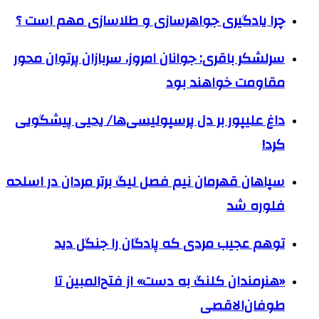
چرا یادگیری جواهرسازی و طلاسازی مهم است ؟
سرلشکر باقری: جوانان امروز، سربازان پرتوان محور
مقاومت خواهند بود
داغ علیپور بر دل پرسپولیسی‌ها/ یحیی پیشگویی
کرد!
سپاهان قهرمان نیم فصل لیگ برتر مردان در اسلحه
فلوره شد
توهم عجیب مردی که پادگان را جنگل دید
«هنرمندان کلنگ به دست» از فتح‌المبین تا
طوفان‌الاقصی