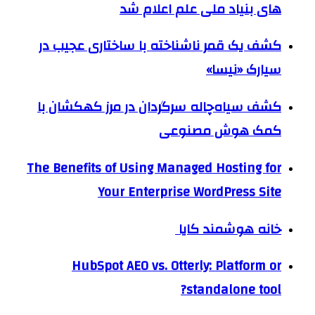
های بنیاد ملی علم اعلام شد
کشف یک قمر ناشناخته با ساختاری عجیب در
سیارک «نیسا»
کشف سیاه‌چاله سرگردان در مرز کهکشان با
کمک هوش مصنوعی
The Benefits of Using Managed Hosting for
Your Enterprise WordPress Site
خانه هوشمند کایا
HubSpot AEO vs. Otterly: Platform or
standalone tool?