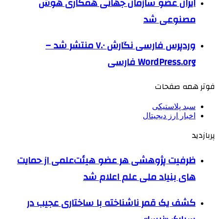
ایران عضو سازمان جهانی همکاری هوش
مصنوعی شد
وردپرس فارسی نگارش ۷.۰ منتشر شد –
WordPress.org فارسی
فوتر همه صفحات
سبد پلاستیکی
اخبار ارز دیجیتال
پربازدید
ظرفیت پژوهشی هر عضو هیئت‌علمی از حمایت
های بنیاد ملی علم اعلام شد
کشف یک قمر ناشناخته با ساختاری عجیب در