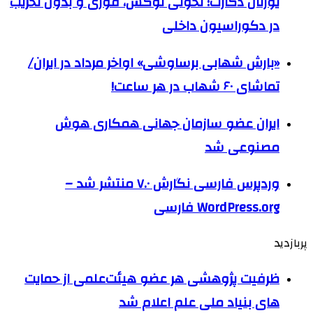
یورتان دکارت؛ تحولی لوکس، فوری و بدون تخریب
در دکوراسیون داخلی
«بارش شهابی برساوشی» اواخر مرداد در ایران/
تماشای ۶۰ شهاب در هر ساعت!
ایران عضو سازمان جهانی همکاری هوش
مصنوعی شد
وردپرس فارسی نگارش ۷.۰ منتشر شد –
WordPress.org فارسی
پربازدید
ظرفیت پژوهشی هر عضو هیئت‌علمی از حمایت
های بنیاد ملی علم اعلام شد