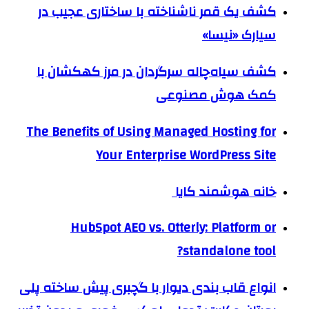
کشف یک قمر ناشناخته با ساختاری عجیب در
سیارک «نیسا»
کشف سیاه‌چاله سرگردان در مرز کهکشان با
کمک هوش مصنوعی
The Benefits of Using Managed Hosting for
Your Enterprise WordPress Site
خانه هوشمند کایا
HubSpot AEO vs. Otterly: Platform or
standalone tool?
انواع قاب بندی دیوار با گچبری پیش ساخته پلی