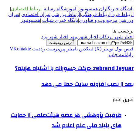
باشگاه خبرنگاران همسونیوز
|
آموزشگاه رسانه
|
ارتباط اقتصادی
|
ارتباط فردا
|
ارتباط فرهنگی
|
ارتباط ورزشی
|
ت
هران اقتصادی
|
تهران
ورزشی
|
مرجع وب و فناوری
|
پایگاه خبری شباب
|
همسونیوز
برچسب ها
اخبار شهر اردکان
اخبار شهر مهر
اخبار شهر یزد
آدرس رونوشت
فیس بوک
توییتر (X)
لینکدین
‫تامبلر
‫پین‌ترست
‫رددیت
‫VKontakte
رایانامه
چاپ
rebrand Jaguar: حرکت جسورانه یا اشتباه هزینه؟
بعد از نصب افزونه سایت خطا می دهد
آحرین اخبار
ظرفیت پژوهشی هر عضو هیئت‌علمی از حمایت
های بنیاد ملی علم اعلام شد