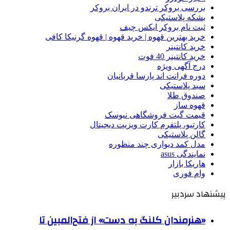
بررسی بروکر ترندو در ایران بروکر
بشکه پلاستیکی
ثبت نام بروکر ایکس چیف
خرید بهترین قهوه | خرید قهوه | قهوه گرنیکا کافی
خرید کانتینر
خرید کانتینر 40 فوت
درج آگهی ویژه
دوره فرانت اند پارسا قربانیان
سبد پلاستیکی
صندوق طلا
قهوه ساز
قیمت گیت فروشگاهی نیوسک
کارتیو، پلتفرم کارت ویزیت دیجیتال
گالن پلاستیکی
مدل کمد دیواری چند منظوره
نمایندگی asus
هاریکا بازار
وام فوری
پیشنهاد سردبیر
«هنرمندان کلنگ به دست» از فتح‌المبین تا