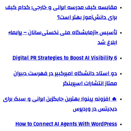
مقایسه کیف مدرسه ایرانی و خارجی؛ کدام کیف
برای دانش‌آموز بهتر است؟
تأسیس «آزمایشگاه ملی نخستی‌سانان – پرایما»
ابلاغ شد
6 Digital PR Strategies to Boost AI Visibility
دو استاد دانشگاه امیرکبیر در فهرست دبیران
ممتاز انتشارات اسپرینگر
🔥 افزونه پینوا؛ بهترین جایگزین ایرانی و سبک برای
دیجیتس در وردپرس
How to Connect AI Agents With WordPress