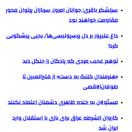
سرلشکر باقری: جوانان امروز، سربازان پرتوان محور
مقاومت خواهند بود
داغ علیپور بر دل پرسپولیسی‌ها/ یحیی پیشگویی
کرد!
توهم عجیب مردی که پادگان را جنگل دید
«هنرمندان کلنگ به دست» از فتح‌المبین تا
طوفان‌الاقصی
مسئولان به خنده ظاهری دشمنان اعتماد نکنند
کاروان الشرطه عراق برای بازی با استقلال وارد
ایران شد