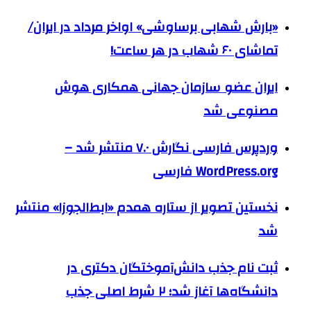
«بارش شهابی برساوشی» اواخر مرداد در ایران/
تماشای ۶۰ شهاب در هر ساعت!
ایران عضو سازمان جهانی همکاری هوش
مصنوعی شد
وردپرس فارسی نگارش ۷.۰ منتشر شد –
WordPress.org فارسی
نخستین تصویر از ستاره همدم «ابط‌الجوزا» منتشر
شد
ثبت نام جذب دانش‌آموختگان دکتری در
دانشگاه‌ها آغاز شد؛ ۲ شرط اصلی جذب