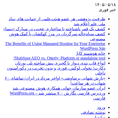
۱۴۰۵/۰۵/۱۸
خبر فوری
ظرفیت پژوهشی هر عضو هیئت‌علمی از حمایت های بنیاد
ملی علم اعلام شد
کشف یک قمر ناشناخته با ساختاری عجیب در سیارک «نیسا»
کشف سیاه‌چاله سرگردان در مرز کهکشان با کمک هوش
مصنوعی
The Benefits of Using Managed Hosting for Your Enterprise
WordPress Site
خانه هوشمند کایا
HubSpot AEO vs. Otterly: Platform or standalone tool?
انواع قاب بندی دیوار با گچبری پیش ساخته پلی یورتان
دکارت؛ تحولی لوکس، فوری و بدون تخریب در دکوراسیون
داخلی
«بارش شهابی برساوشی» اواخر مرداد در ایران/ تماشای ۶۰
شهاب در هر ساعت!
ایران عضو سازمان جهانی همکاری هوش مصنوعی شد
وردپرس فارسی نگارش ۷.۰ منتشر شد – WordPress.org
فارسی
ورود
نوشته تصادفی
سایدبار