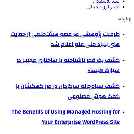
سبد پلاستیکی
اخبار ارز دیجیتال
پربازدید
ظرفیت پژوهشی هر عضو هیئت‌علمی از حمایت
های بنیاد ملی علم اعلام شد
کشف یک قمر ناشناخته با ساختاری عجیب در
سیارک «نیسا»
کشف سیاه‌چاله سرگردان در مرز کهکشان با
کمک هوش مصنوعی
The Benefits of Using Managed Hosting for
Your Enterprise WordPress Site