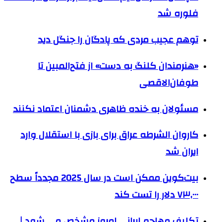
فلوره شد
توهم عجیب مردی که پادگان را جنگل دید
«هنرمندان کلنگ به دست» از فتح‌المبین تا
طوفان‌الاقصی
مسئولان به خنده ظاهری دشمنان اعتماد نکنند
کاروان الشرطه عراق برای بازی با استقلال وارد
ایران شد
بیت‌کوین ممکن است در سال 2025 مجدداً سطح
۷۳,۰۰۰ دلار را تست کند
تکلیف مهاجم ایرانی امروز مشخص می شود |