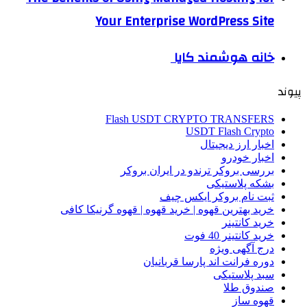
Your Enterprise WordPress Site
خانه هوشمند کایا
پیوند
Flash USDT CRYPTO TRANSFERS
USDT Flash Crypto
اخبار ارز دیجیتال
اخبار خودرو
بررسی بروکر ترندو در ایران بروکر
بشکه پلاستیکی
ثبت نام بروکر ایکس چیف
خرید بهترین قهوه | خرید قهوه | قهوه گرنیکا کافی
خرید کانتینر
خرید کانتینر 40 فوت
درج آگهی ویژه
دوره فرانت اند پارسا قربانیان
سبد پلاستیکی
صندوق طلا
قهوه ساز