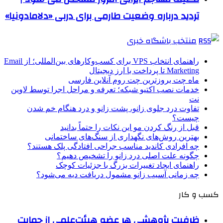
تردید درباره وضعیت طارمی برای دربی «دلامادونیا»
منتخب باشگاه خبری
راهنمای انتخاب VPS برای کسب‌وکارهای بین‌المللی؛ از Email
Marketing تا پرداخت با ارز دیجیتال
ماه چت بروزترین چت روم آنلاین فارسی
خدمات نصب اکتیو شبکه؛ تعرفه و مراحل اجرا توسط لاوین
نت
تفاوت درد جلوی زانو، پشت زانو و درد هنگام خم شدن
چیست؟
قبل از رنگ کردن مو این نکات را حتماً بدانید
بهترین روش‌های نگهداری از سنگ‌های ساختمانی
چه افرادی کاندید مناسب جراحی افتادگی پلک هستند؟
چگونه علت اصلی درد زانو را تشخیص دهیم؟
راهنمای ایجاد تغییرات بزرگ با جزئیات کوچک
چه زمانی آسیب زانو مشمول دریافت دیه می‌شود؟
کسب و کار
ظرفیت پژوهشی هر عضو هیئت‌علمی از حمایت