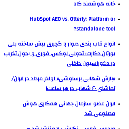
خانه هوشمند کایا
HubSpot AEO vs. Otterly: Platform or
standalone tool?
انواع قاب بندی دیوار با گچبری پیش ساخته پلی
یورتان دکارت؛ تحولی لوکس، فوری و بدون تخریب
در دکوراسیون داخلی
«بارش شهابی برساوشی» اواخر مرداد در ایران/
تماشای ۶۰ شهاب در هر ساعت!
ایران عضو سازمان جهانی همکاری هوش
مصنوعی شد
وردپرس فارسی نگارش ۷.۰ منتشر شد –