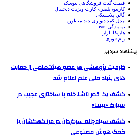
قیمت گیت فروشگاهی نیوسک
کارتیو، پلتفرم کارت ویزیت دیجیتال
گالن پلاستیکی
مدل کمد دیواری چند منظوره
نمایندگی asus
هاریکا بازار
وام فوری
پیشنهاد سردبیر
ظرفیت پژوهشی هر عضو هیئت‌علمی از حمایت
های بنیاد ملی علم اعلام شد
کشف یک قمر ناشناخته با ساختاری عجیب در
سیارک «نیسا»
کشف سیاه‌چاله سرگردان در مرز کهکشان با
کمک هوش مصنوعی