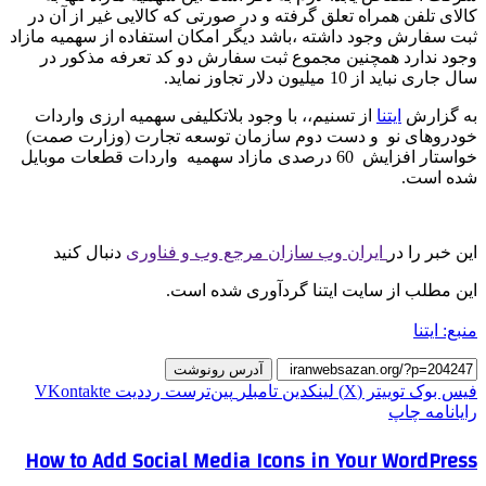
کالای تلفن همراه تعلق گرفته و در صورتی که کالایی غیر از آن در
ثبت سفارش وجود داشته ،باشد دیگر امکان استفاده از سهمیه مازاد
وجود ندارد همچنین مجموع ثبت سفارش دو کد تعرفه مذکور در
سال جاری نباید از 10 میلیون دلار تجاوز نماید.
به گزارش
ایتنا
از تسنیم،، با وجود بلاتکلیفی سهمیه ارزی واردات
خودروهای نو و دست دوم سازمان توسعه تجارت (وزارت صمت)
خواستار افزایش 60 درصدی مازاد سهمیه واردات قطعات موبایل
شده است.
این خبر را در
ایران وب سازان مرجع وب و فناوری
دنبال کنید
این مطلب از سایت ایتنا گردآوری شده است.
منبع: ایتنا
آدرس رونوشت
فیس بوک
توییتر (X)
لینکدین
‫تامبلر
‫پین‌ترست
‫رددیت
‫VKontakte
رایانامه
چاپ
How to Add Social Media Icons in Your WordPress