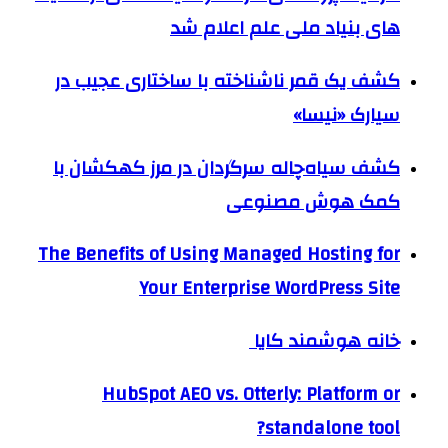
های بنیاد ملی علم اعلام شد
کشف یک قمر ناشناخته با ساختاری عجیب در
سیارک «نیسا»
کشف سیاه‌چاله سرگردان در مرز کهکشان با
کمک هوش مصنوعی
The Benefits of Using Managed Hosting for
Your Enterprise WordPress Site
خانه هوشمند کایا
HubSpot AEO vs. Otterly: Platform or
standalone tool?