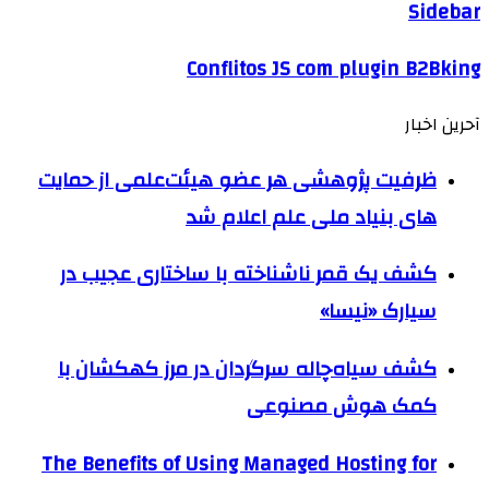
Sidebar
Conflitos JS com plugin B2Bking
آحرین اخبار
ظرفیت پژوهشی هر عضو هیئت‌علمی از حمایت
های بنیاد ملی علم اعلام شد
کشف یک قمر ناشناخته با ساختاری عجیب در
سیارک «نیسا»
کشف سیاه‌چاله سرگردان در مرز کهکشان با
کمک هوش مصنوعی
The Benefits of Using Managed Hosting for