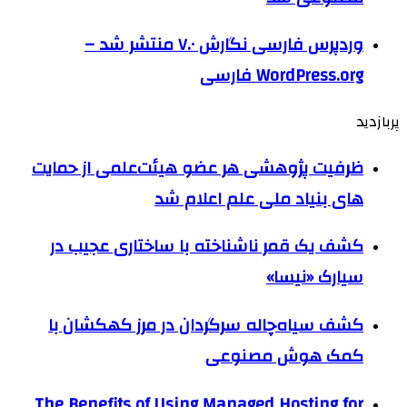
وردپرس فارسی نگارش ۷.۰ منتشر شد –
WordPress.org فارسی
پربازدید
ظرفیت پژوهشی هر عضو هیئت‌علمی از حمایت
های بنیاد ملی علم اعلام شد
کشف یک قمر ناشناخته با ساختاری عجیب در
سیارک «نیسا»
کشف سیاه‌چاله سرگردان در مرز کهکشان با
کمک هوش مصنوعی
The Benefits of Using Managed Hosting for