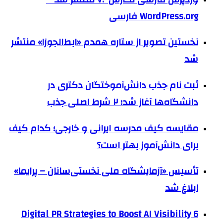
WordPress.org فارسی
نخستین تصویر از ستاره همدم «ابط‌الجوزا» منتشر
شد
ثبت نام جذب دانش‌آموختگان دکتری در
دانشگاه‌ها آغاز شد؛ ۲ شرط اصلی جذب
مقایسه کیف مدرسه ایرانی و خارجی؛ کدام کیف
برای دانش‌آموز بهتر است؟
تأسیس «آزمایشگاه ملی نخستی‌سانان – پرایما»
ابلاغ شد
6 Digital PR Strategies to Boost AI Visibility