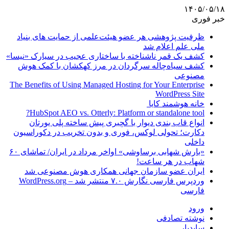
۱۴۰۵/۰۵/۱۸
خبر فوری
ظرفیت پژوهشی هر عضو هیئت‌علمی از حمایت های بنیاد
ملی علم اعلام شد
کشف یک قمر ناشناخته با ساختاری عجیب در سیارک «نیسا»
کشف سیاه‌چاله سرگردان در مرز کهکشان با کمک هوش
مصنوعی
The Benefits of Using Managed Hosting for Your Enterprise
WordPress Site
خانه هوشمند کایا
HubSpot AEO vs. Otterly: Platform or standalone tool?
انواع قاب بندی دیوار با گچبری پیش ساخته پلی یورتان
دکارت؛ تحولی لوکس، فوری و بدون تخریب در دکوراسیون
داخلی
«بارش شهابی برساوشی» اواخر مرداد در ایران/ تماشای ۶۰
شهاب در هر ساعت!
ایران عضو سازمان جهانی همکاری هوش مصنوعی شد
وردپرس فارسی نگارش ۷.۰ منتشر شد – WordPress.org
فارسی
ورود
نوشته تصادفی
سایدبار