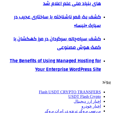
های بنیاد ملی علم اعلام شد
کشف یک قمر ناشناخته با ساختاری عجیب در
سیارک «نیسا»
کشف سیاه‌چاله سرگردان در مرز کهکشان با
کمک هوش مصنوعی
The Benefits of Using Managed Hosting for
Your Enterprise WordPress Site
پیوند
Flash USDT CRYPTO TRANSFERS
USDT Flash Crypto
اخبار ارز دیجیتال
اخبار خودرو
بررسی بروکر ترندو در ایران بروکر