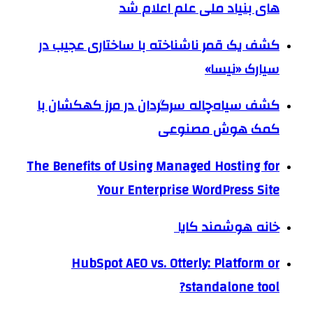
های بنیاد ملی علم اعلام شد
کشف یک قمر ناشناخته با ساختاری عجیب در
سیارک «نیسا»
کشف سیاه‌چاله سرگردان در مرز کهکشان با
کمک هوش مصنوعی
The Benefits of Using Managed Hosting for
Your Enterprise WordPress Site
خانه هوشمند کایا
HubSpot AEO vs. Otterly: Platform or
standalone tool?