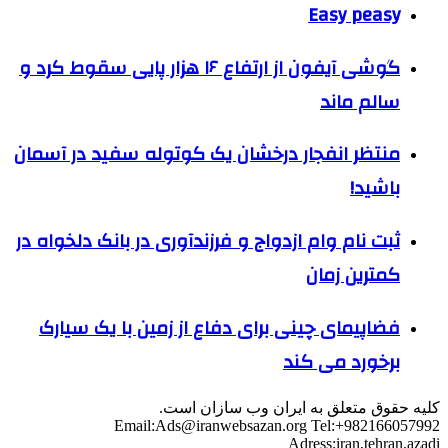
Easy peasy
گوشی آیفون از ارتفاع ۱۶ هزار پایی سقوط کرد و
سالم ماند
منتظر انفجار درخشان یک کوتوله سفید در آسمان
باشید!
ثبت نام وام ازدواج و فرزندآوری در بانک دلخواه در
کمترین زمان
فضاپیمای چینی برای دفاع از زمین با یک سیارک
برخورد می کند
کلیه حقوق متعلق به ایران وب سازان است.
Email:
Ads@iranwebsazan.org
Tel:+982166057992
Adress:iran,tehran,azadi