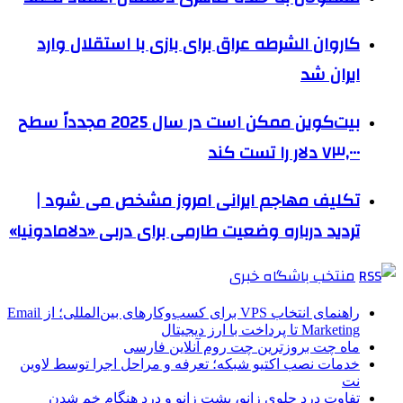
کاروان الشرطه عراق برای بازی با استقلال وارد
ایران شد
بیت‌کوین ممکن است در سال 2025 مجدداً سطح
۷۳,۰۰۰ دلار را تست کند
تکلیف مهاجم ایرانی امروز مشخص می شود |
تردید درباره وضعیت طارمی برای دربی «دلامادونیا»
منتخب باشگاه خبری
راهنمای انتخاب VPS برای کسب‌وکارهای بین‌المللی؛ از Email
Marketing تا پرداخت با ارز دیجیتال
ماه چت بروزترین چت روم آنلاین فارسی
خدمات نصب اکتیو شبکه؛ تعرفه و مراحل اجرا توسط لاوین
نت
تفاوت درد جلوی زانو، پشت زانو و درد هنگام خم شدن