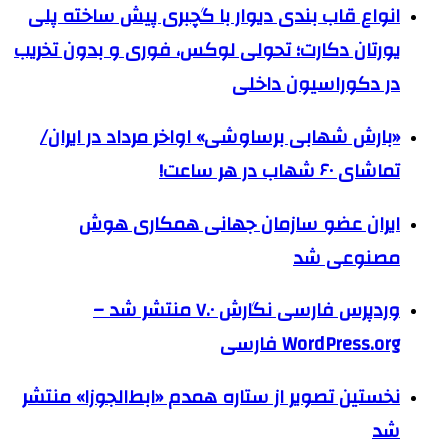
انواع قاب بندی دیوار با گچبری پیش ساخته پلی
یورتان دکارت؛ تحولی لوکس، فوری و بدون تخریب
در دکوراسیون داخلی
«بارش شهابی برساوشی» اواخر مرداد در ایران/
تماشای ۶۰ شهاب در هر ساعت!
ایران عضو سازمان جهانی همکاری هوش
مصنوعی شد
وردپرس فارسی نگارش ۷.۰ منتشر شد –
WordPress.org فارسی
نخستین تصویر از ستاره همدم «ابط‌الجوزا» منتشر
شد