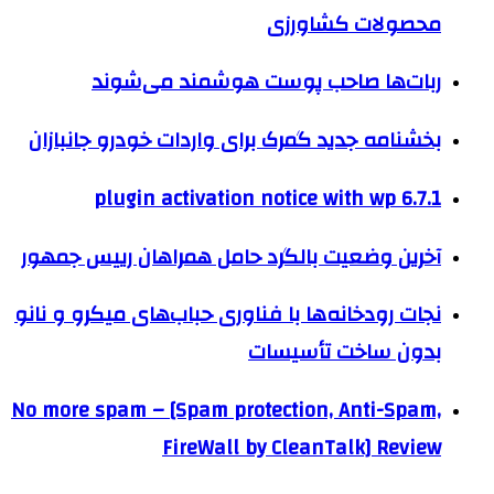
محصولات کشاورزی
ربات‌ها صاحب پوست هوشمند می‌شوند
بخشنامه جدید گمرک برای واردات خودرو جانبازان
plugin activation notice with wp 6.7.1
آخرین وضعیت بالگرد حامل همراهان رییس جمهور
نجات رودخانه‌ها با فناوری حباب‌های میکرو و نانو
بدون ساخت تأسیسات
No more spam – [Spam protection, Anti-Spam,
FireWall by CleanTalk] Review