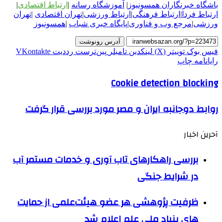
باشگاه خبرنگاران همسونیوز
|
آموزشگاه رسانه
|
ارتباط اقتصادی
|
ارتباط فردا
|
ارتباط فرهنگی
|
ارتباط ورزشی
|
ت
هران اقتصادی
|
تهران
ورزشی
|
مرجع وب و فناوری
|
پایگاه خبری شباب
|
همسونیوز
آدرس رونوشت
فیس بوک
توییتر (X)
لینکدین
‫تامبلر
‫پین‌ترست
‫رددیت
‫VKontakte
رایانامه
چاپ
Cookie detection blocking
روابط دوجانبه ایران و مصر مورد بررسی قرار گرفت
آحرین اخبار
بررسی راهکارهای تاب آوری و خدمات مستمر آب
در شرایط جنگی
ظرفیت پژوهشی هر عضو هیئت‌علمی از حمایت
های بنیاد ملی علم اعلام شد