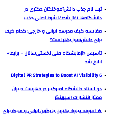
ثبت نام جذب دانش‌آموختگان دکتری در
دانشگاه‌ها آغاز شد؛ ۲ شرط اصلی جذب
مقایسه کیف مدرسه ایرانی و خارجی؛ کدام کیف
برای دانش‌آموز بهتر است؟
تأسیس «آزمایشگاه ملی نخستی‌سانان – پرایما»
ابلاغ شد
6 Digital PR Strategies to Boost AI Visibility
دو استاد دانشگاه امیرکبیر در فهرست دبیران
ممتاز انتشارات اسپرینگر
🔥 افزونه پینوا؛ بهترین جایگزین ایرانی و سبک برای