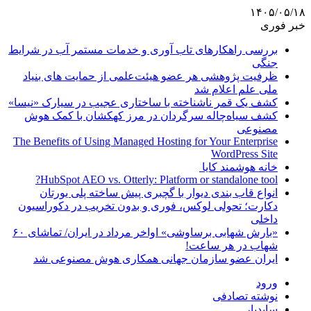
۱۴۰۵/۰۵/۱۸
خبر فوری
بررسی راهکارهای تاب آوری و خدمات مستمر آب در شرایط
جنگی
ظرفیت پژوهشی هر عضو هیئت‌علمی از حمایت های بنیاد
ملی علم اعلام شد
کشف یک قمر ناشناخته با ساختاری عجیب در سیارک «نیسا»
کشف سیاه‌چاله سرگردان در مرز کهکشان با کمک هوش
مصنوعی
The Benefits of Using Managed Hosting for Your Enterprise
WordPress Site
خانه هوشمند کایا
HubSpot AEO vs. Otterly: Platform or standalone tool?
انواع قاب بندی دیوار با گچبری پیش ساخته پلی یورتان
دکارت؛ تحولی لوکس، فوری و بدون تخریب در دکوراسیون
داخلی
«بارش شهابی برساوشی» اواخر مرداد در ایران/ تماشای ۶۰
شهاب در هر ساعت!
ایران عضو سازمان جهانی همکاری هوش مصنوعی شد
ورود
نوشته تصادفی
سایدبار