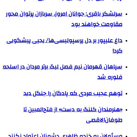
سرلشکر باقری: جوانان امروز، سربازان پرتوان محور
مقاومت خواهند بود
داغ علیپور بر دل پرسپولیسی‌ها/ یحیی پیشگویی
کرد!
سپاهان قهرمان نیم فصل لیگ برتر مردان در اسلحه
فلوره شد
توهم عجیب مردی که پادگان را جنگل دید
«هنرمندان کلنگ به دست» از فتح‌المبین تا
طوفان‌الاقصی
مسئولان به خنده ظاهری دشمنان اعتماد نکنند