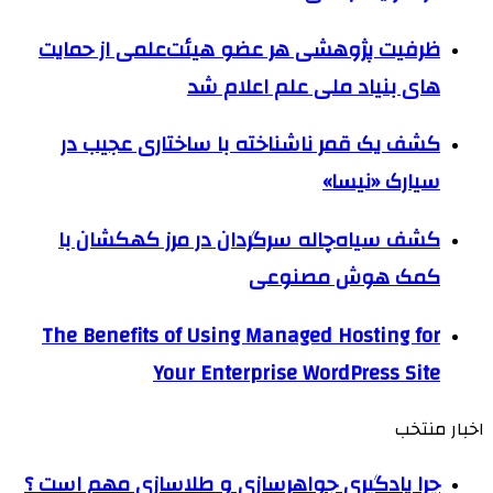
ظرفیت پژوهشی هر عضو هیئت‌علمی از حمایت
های بنیاد ملی علم اعلام شد
کشف یک قمر ناشناخته با ساختاری عجیب در
سیارک «نیسا»
کشف سیاه‌چاله سرگردان در مرز کهکشان با
کمک هوش مصنوعی
The Benefits of Using Managed Hosting for
Your Enterprise WordPress Site
اخبار منتخب
چرا یادگیری جواهرسازی و طلاسازی مهم است ؟