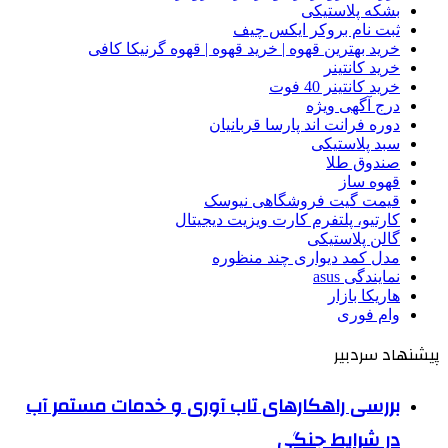
بشکه پلاستیکی
ثبت نام بروکر ایکس چیف
خرید بهترین قهوه | خرید قهوه | قهوه گرنیکا کافی
خرید کانتینر
خرید کانتینر 40 فوت
درج آگهی ویژه
دوره فرانت اند پارسا قربانیان
سبد پلاستیکی
صندوق طلا
قهوه ساز
قیمت گیت فروشگاهی نیوسک
کارتیو، پلتفرم کارت ویزیت دیجیتال
گالن پلاستیکی
مدل کمد دیواری چند منظوره
نمایندگی asus
هاریکا بازار
وام فوری
پیشنهاد سردبیر
بررسی راهکارهای تاب آوری و خدمات مستمر آب
در شرایط جنگی