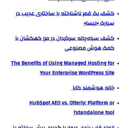
کشف یک قمر ناشناخته با ساختاری عجیب در
سیارک «نیسا»
کشف سیاه‌چاله سرگردان در مرز کهکشان با
کمک هوش مصنوعی
The Benefits of Using Managed Hosting for
Your Enterprise WordPress Site
خانه هوشمند کایا
HubSpot AEO vs. Otterly: Platform or
standalone tool?
انواع قاب بندی دیوار با گچبری پیش ساخته پلی