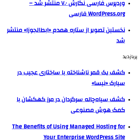
وردپرس فارسی نگارش ۷.۰ منتشر شد –
WordPress.org فارسی
نخستین تصویر از ستاره همدم «ابط‌الجوزا» منتشر
شد
پربازدید
کشف یک قمر ناشناخته با ساختاری عجیب در
سیارک «نیسا»
کشف سیاه‌چاله سرگردان در مرز کهکشان با
کمک هوش مصنوعی
The Benefits of Using Managed Hosting for
Your Enterprise WordPress Site