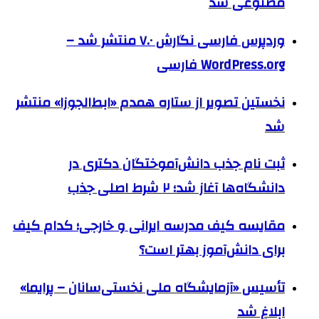
مصنوعی شد
وردپرس فارسی نگارش ۷.۰ منتشر شد –
WordPress.org فارسی
نخستین تصویر از ستاره همدم «ابط‌الجوزا» منتشر
شد
ثبت نام جذب دانش‌آموختگان دکتری در
دانشگاه‌ها آغاز شد؛ ۲ شرط اصلی جذب
مقایسه کیف مدرسه ایرانی و خارجی؛ کدام کیف
برای دانش‌آموز بهتر است؟
تأسیس «آزمایشگاه ملی نخستی‌سانان – پرایما»
ابلاغ شد