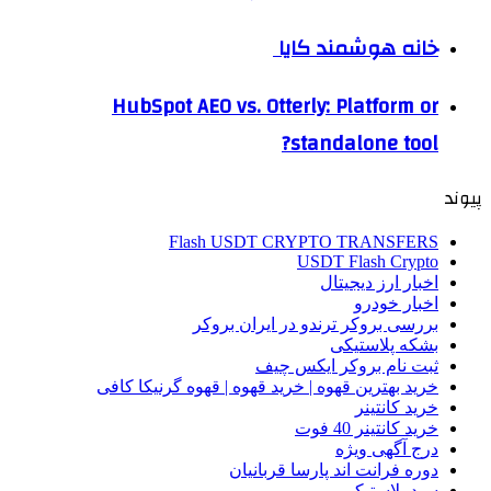
خانه هوشمند کایا
HubSpot AEO vs. Otterly: Platform or
standalone tool?
پیوند
Flash USDT CRYPTO TRANSFERS
USDT Flash Crypto
اخبار ارز دیجیتال
اخبار خودرو
بررسی بروکر ترندو در ایران بروکر
بشکه پلاستیکی
ثبت نام بروکر ایکس چیف
خرید بهترین قهوه | خرید قهوه | قهوه گرنیکا کافی
خرید کانتینر
خرید کانتینر 40 فوت
درج آگهی ویژه
دوره فرانت اند پارسا قربانیان
سبد پلاستیکی