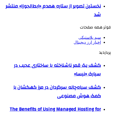
نخستین تصویر از ستاره همدم «ابط‌الجوزا» منتشر
شد
فوتر همه صفحات
سبد پلاستیکی
اخبار ارز دیجیتال
پربازدید
کشف یک قمر ناشناخته با ساختاری عجیب در
سیارک «نیسا»
کشف سیاه‌چاله سرگردان در مرز کهکشان با
کمک هوش مصنوعی
The Benefits of Using Managed Hosting for