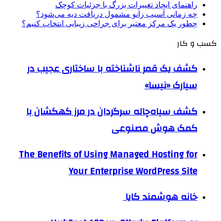
راهنمای ایجاد تغییرات بزرگ با جزئیات کوچک
چه زمانی آسیب زانو مشمول دریافت دیه می‌شود؟
چطور یک مرکز معتبر برای جراحی زیبایی انتخاب کنیم؟
کسب و کار
کشف یک قمر ناشناخته با ساختاری عجیب در
سیارک «نیسا»
کشف سیاه‌چاله سرگردان در مرز کهکشان با
کمک هوش مصنوعی
The Benefits of Using Managed Hosting for
Your Enterprise WordPress Site
خانه هوشمند کایا