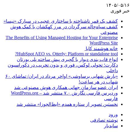
۱۴۰۵/۰۵/۱۶
خبر فوری
کشف یک قمر ناشناخته با ساختاری عجیب در سیارک «نیسا»
کشف سیاه‌چاله سرگردان در مرز کهکشان با کمک هوش
مصنوعی
The Benefits of Using Managed Hosting for Your Enterprise
WordPress Site
خانه هوشمند کایا
HubSpot AEO vs. Otterly: Platform or standalone tool?
انواع قاب بندی دیوار با گچبری پیش ساخته پلی یورتان
دکارت؛ تحولی لوکس، فوری و بدون تخریب در دکوراسیون
داخلی
«بارش شهابی برساوشی» اواخر مرداد در ایران/ تماشای ۶۰
شهاب در هر ساعت!
ایران عضو سازمان جهانی همکاری هوش مصنوعی شد
وردپرس فارسی نگارش ۷.۰ منتشر شد – WordPress.org
فارسی
نخستین تصویر از ستاره همدم «ابط‌الجوزا» منتشر شد
ورود
نوشته تصادفی
سایدبار