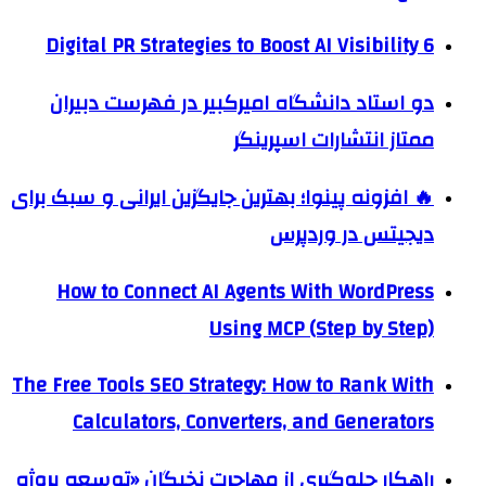
6 Digital PR Strategies to Boost AI Visibility
دو استاد دانشگاه امیرکبیر در فهرست دبیران
ممتاز انتشارات اسپرینگر
🔥 افزونه پینوا؛ بهترین جایگزین ایرانی و سبک برای
دیجیتس در وردپرس
How to Connect AI Agents With WordPress
Using MCP (Step by Step)
The Free Tools SEO Strategy: How to Rank With
Calculators, Converters, and Generators
راهکار جلوگیری از مهاجرت نخبگان «توسعه پروژه