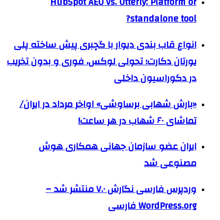
HubSpot AEO vs. Otterly: Platform or
standalone tool?
انواع قاب بندی دیوار با گچبری پیش ساخته پلی
یورتان دکارت؛ تحولی لوکس، فوری و بدون تخریب
در دکوراسیون داخلی
«بارش شهابی برساوشی» اواخر مرداد در ایران/
تماشای ۶۰ شهاب در هر ساعت!
ایران عضو سازمان جهانی همکاری هوش
مصنوعی شد
وردپرس فارسی نگارش ۷.۰ منتشر شد –
WordPress.org فارسی