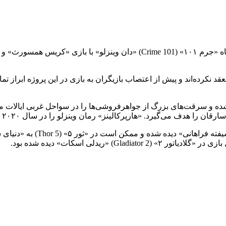
آمازون و نتفلیکس برای خریداری امتیاز اقتباس سینمایی از رمان کوتاه «جرم ۱۰۱»‌
رده‌اند و پیش از اعتصاب بازیگران به بازی در این پروژه ابراز تمایل
صه» (Heat) «مایکل مان» توصیف شده و سرقت‌های بزرگ از جواهرفروشی‌ها را در سواحل 
ا هدف می‌گیرد. «هارپرکالینز» رمان وینزلو را در سال ۲۰۲۰ منتشر کرد.
همسورث اخیراً در «آزادسازی ۲