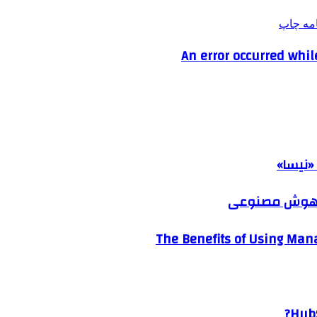
امه
چاپ
An error occurred whi
«نیسا»
ک هوش مصنوعی
The Benefits of Using Mana
HubS