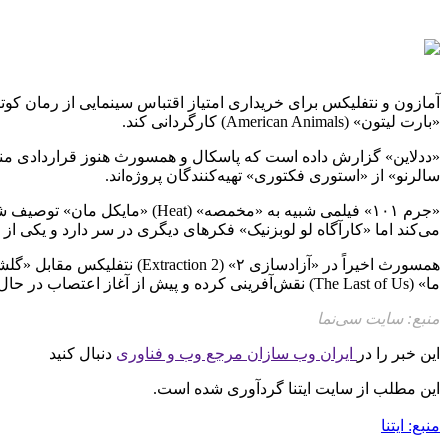
«بارت لیتون» (American Animals) کارگردانی کند.
«ددلاین» گزارش داده است که پاسکال و همسورث هنوز قراردادی منعقد نک
سالرنو» از «استوری فکتوری» تهیه‌کنندگان پروژه‌اند.
«جرم ۱۰۱» فیلمی شبیه به «مخم
می‌کند اما «کارآگاه لو لوبزنیک» فکرهای دیگری در سر دارد و یکی از سارقان ر
ما» (The Last of Us) نقش‌آفرینی کرده و پیش از آغاز اعتصاب در حال بازی در «گلادیاتور ۲» (Gladiator 2) «ریدلی اسکات» دیده شده بود.
منبع: سایت سی‌نما
این خبر را در
ایران وب سازان مرجع وب و فناوری
دنبال کنید
این مطلب از سایت ایتنا گردآوری شده است.
منبع: ایتنا