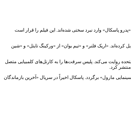
 (Crime 101) «دان وینزلو» با بازی «کریس همسورث» و «پدرو پاسکال» وارد نبرد سختی شده‌اند. این فیلم را قرار است
 کرده‌اند. «اریک فلنر» و «تیم بوان» از «ورکینگ تایتل» و «شین
غربی ایالات متحده روایت می‌کند. پلیس سرقت‌ها را به کارتل‌های کلمبیایی متصل
» (Extraction 2) نتفلیکس مقابل «گلشیفته فراهانی» دیده شده و ممکن است در «ثور ۵» (Thor 5) به «دنیای سینمایی مارول» برگردد. پاسکال اخیراً در سریال «آخرین بازماندگان