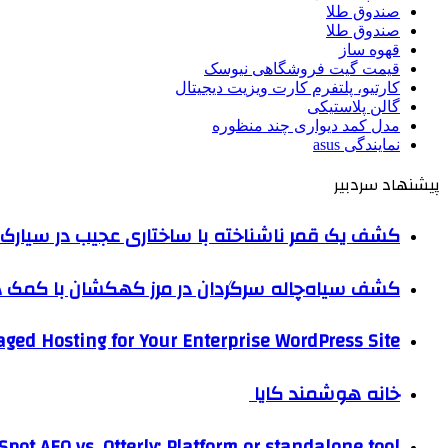
صندوق طلا
صندوق طلا
قهوه ساز
قیمت گیت فروشگاهی نیوسک
کارتیو، پلتفرم کارت ویزیت دیجیتال
گالن پلاستیکی
مدل کمد دیواری چند منظوره
نمایندگی asus
پیشنهاد سردبیر
کشف یک قمر ناشناخته با ساختاری عجیب در سیارک 
کشف سیاه‌چاله سرگردان در مرز کهکشان با کم
ged Hosting for Your Enterprise WordPress Site
خانه هوشمند کایا
pot AEO vs. Otterly: Platform or standalone tool?