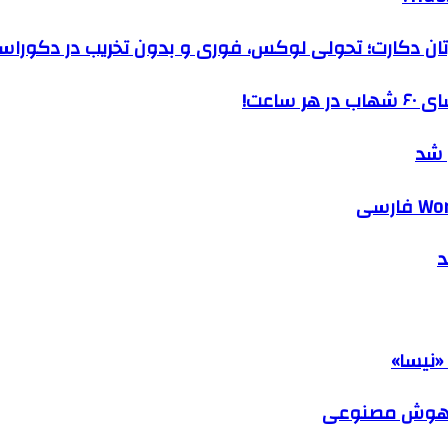
رتان دکارت؛ تحولی لوکس، فوری و بدون تخریب در دکوراس
ساعت!
 شد
د
«نیسا»
ک هوش مصنوعی