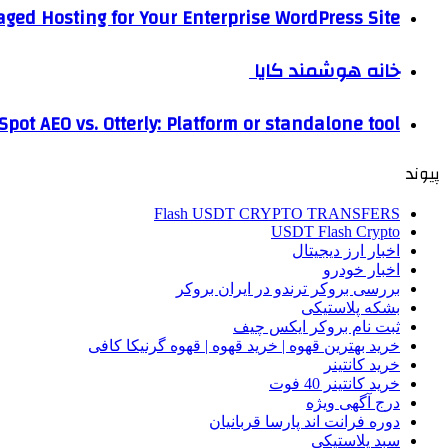
ged Hosting for Your Enterprise WordPress Site
خانه هوشمند کایا
pot AEO vs. Otterly: Platform or standalone tool?
پیوند
Flash USDT CRYPTO TRANSFERS
USDT Flash Crypto
اخبار ارز دیجیتال
اخبار خودرو
بررسی بروکر ترندو در ایران بروکر
بشکه پلاستیکی
ثبت نام بروکر ایکس چیف
خرید بهترین قهوه | خرید قهوه | قهوه گرنیکا کافی
خرید کانتینر
خرید کانتینر 40 فوت
درج آگهی ویژه
دوره فرانت اند پارسا قربانیان
سبد پلاستیکی