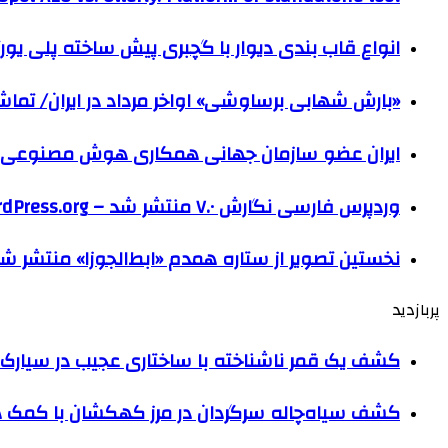
انواع قاب بندی دیوار با گچبری پیش ساخته پلی یو
«بارش شهابی برساوشی» اواخر مرداد در ایران/ تماشای ۶۰ شهاب در هر 
ایران عضو سازمان جهانی همکاری هوش مصنوعی
وردپرس فارسی نگارش ۷.۰ منتشر شد – WordPress.org فارسی
نخستین تصویر از ستاره همدم «ابط‌الجوزا» منتشر ش
پربازدید
کشف یک قمر ناشناخته با ساختاری عجیب در سیارک 
کشف سیاه‌چاله سرگردان در مرز کهکشان با کم