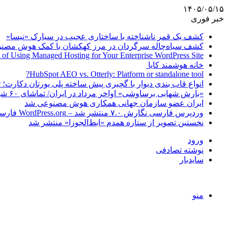
۱۴۰۵/۰۵/۱۵
خبر فوری
کشف یک قمر ناشناخته با ساختاری عجیب در سیارک «نیسا»
کشف سیاه‌چاله سرگردان در مرز کهکشان با کمک هوش مصن
 of Using Managed Hosting for Your Enterprise WordPress Site
خانه هوشمند کایا
HubSpot AEO vs. Otterly: Platform or standalone tool?
انواع قاب بندی دیوار با گچبری پیش ساخته پلی یورتان دکارت
«بارش شهابی برساوشی» اواخر مرداد در ایران/ تماشای ۶۰ شهاب در هر ساعت!
ایران عضو سازمان جهانی همکاری هوش مصنوعی شد
وردپرس فارسی نگارش ۷.۰ منتشر شد – WordPress.org فارسی
نخستین تصویر از ستاره همدم «ابط‌الجوزا» منتشر شد
ورود
نوشته تصادفی
سایدبار
منو