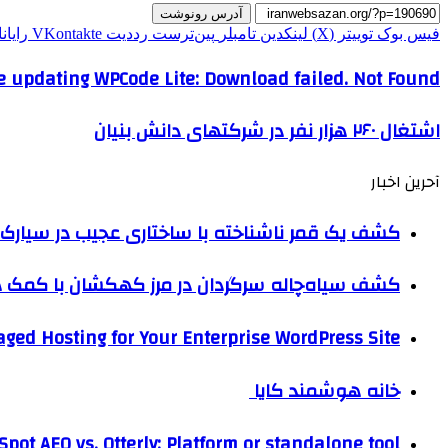
آدرس رونوشت
فیس بوک
توییتر (X)
لینکدین
‫تامبلر
‫پین‌ترست
‫رددیت
‫VKontakte
رایان
le updating WPCode Lite: Download failed. Not Found
اشتغال ۲۶۰ هزار نفر در شرکتهای دانش بنیان
آحرین اخبار
کشف یک قمر ناشناخته با ساختاری عجیب در سیارک 
کشف سیاه‌چاله سرگردان در مرز کهکشان با کم
ged Hosting for Your Enterprise WordPress Site
خانه هوشمند کایا
pot AEO vs. Otterly: Platform or standalone tool?