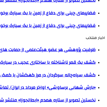
نخستین تصویر از ستاره همدم «ابط‌الجوزا» منتشر ش
فضاپیمای چینی برای دفاع از زمین با یک سیارک برخو
فضاپیمای چینی برای دفاع از زمین با یک سیارک برخو
اخبار منتخب
ظرفیت پژوهشی هر عضو هیئت‌علمی از حمایت های ب
کشف یک قمر ناشناخته با ساختاری عجیب در سیارک 
کشف سیاه‌چاله سرگردان در مرز کهکشان با کم
«بارش شهابی برساوشی» اواخر مرداد در ایران/ تماشای ۶۰ شهاب در هر 
نخستین تصویر از ستاره همدم «ابط‌الجوزا» منتشر ش