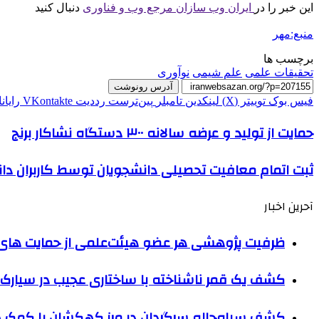
این خبر را در
ایران وب سازان مرجع وب و فناوری
دنبال کنید
منبع:مهر
برچسب ها
تحقیقات علمی
علم شیمی
نوآوری
آدرس رونوشت
فیس بوک
توییتر (X)
لینکدین
‫تامبلر
‫پین‌ترست
‫رددیت
‫VKontakte
رایان
حمایت از تولید و عرضه سالانه ۳۰۰ دستگاه نشاکار برنج
ثبت اتمام معافیت تحصیلی دانشجویان توسط کاربران دان
آحرین اخبار
ظرفیت پژوهشی هر عضو هیئت‌علمی از حمایت های ب
کشف یک قمر ناشناخته با ساختاری عجیب در سیارک 
کشف سیاه‌چاله سرگردان در مرز کهکشان با کم