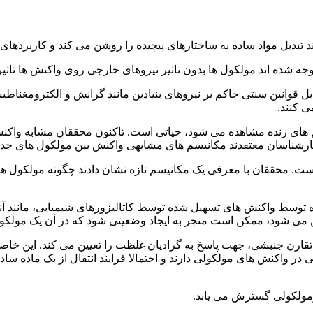
ند تبدیل مواد ساده به ساختارهای پیچیده را روشن می کند و کاربردهای ف
جه شده اند مولکول ها بدون تاثیر نیروهای خارجی روی واکنش ها تاثیر
ل قوانین سنتی حاکم بر نیروهای بنیادین مانند گرانش و الکترومغناط
ی کنند.
م های زنده مشاهده می شود، حیاتی است. تاکنون محققان مشابه واکنش
کارشناسان معتقدند مکانیسم های مشابهی واکنش بین مولکول های جداگا
است. محققان با معرفی یک مکانیسم تازه نشان دادند چگونه مولکول ها
وسط واکنش های تسهیل شده توسط کاتالیزورهای شیمیایی، مانند آنزیم
ین می شود، ممکن است منجر به ایجاد وضعیتی شود که در آن یک مولک
تقارن جنبشی، جهت پاسخ به گرادیان غلظت را تعیین می کند. این خاصیت
ر واکنش های مولکولی دارند و احتمالا فرایند انتقال از یک ماده ساده
ومولکولی گسترش می یابد.