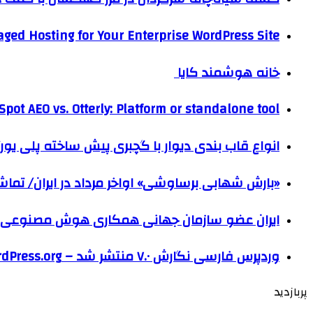
ged Hosting for Your Enterprise WordPress Site
خانه هوشمند کایا
pot AEO vs. Otterly: Platform or standalone tool?
انواع قاب بندی دیوار با گچبری پیش ساخته پلی یو
«بارش شهابی برساوشی» اواخر مرداد در ایران/ تماشای ۶۰ شهاب در هر 
ایران عضو سازمان جهانی همکاری هوش مصنوعی
وردپرس فارسی نگارش ۷.۰ منتشر شد – WordPress.org فارسی
پربازدید