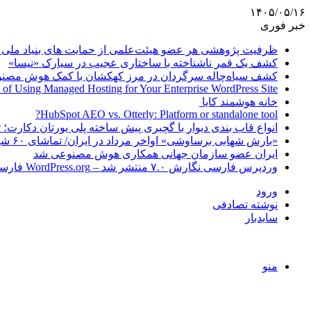
۱۴۰۵/۰۵/۱۶
خبر فوری
ظرفیت پژوهشی هر عضو هیئت‌علمی از حمایت های بنیاد ملی 
کشف یک قمر ناشناخته با ساختاری عجیب در سیارک «نیسا»
کشف سیاه‌چاله سرگردان در مرز کهکشان با کمک هوش مصن
 of Using Managed Hosting for Your Enterprise WordPress Site
خانه هوشمند کایا
HubSpot AEO vs. Otterly: Platform or standalone tool?
انواع قاب بندی دیوار با گچبری پیش ساخته پلی یورتان دکارت
«بارش شهابی برساوشی» اواخر مرداد در ایران/ تماشای ۶۰ شهاب در هر ساعت!
ایران عضو سازمان جهانی همکاری هوش مصنوعی شد
وردپرس فارسی نگارش ۷.۰ منتشر شد – WordPress.org فارسی
ورود
نوشته تصادفی
سایدبار
منو