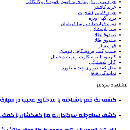
خرید بهترین قهوه | خرید قهوه | قهوه گرنیکا کافی
خرید کانتینر
خرید کانتینر 40 فوت
درج آگهی ویژه
دوره فرانت اند پارسا قربانیان
سبد پلاستیکی
صندوق طلا
صندوق طلا
قهوه ساز
قیمت گیت فروشگاهی نیوسک
کارتیو، پلتفرم کارت ویزیت دیجیتال
گالن پلاستیکی
مدل کمد دیواری چند منظوره
نمایندگی asus
پیشنهاد سردبیر
کشف یک قمر ناشناخته با ساختاری عجیب در سیارک 
کشف سیاه‌چاله سرگردان در مرز کهکشان با کم