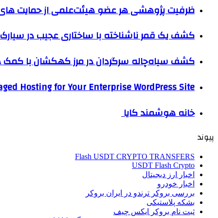
ظرفیت پژوهشی هر عضو هیئت‌علمی از حمایت های ب
کشف یک قمر ناشناخته با ساختاری عجیب در سیارک 
کشف سیاه‌چاله سرگردان در مرز کهکشان با کم
ged Hosting for Your Enterprise WordPress Site
خانه هوشمند کایا
پیوند
Flash USDT CRYPTO TRANSFERS
USDT Flash Crypto
اخبار ارز دیجیتال
اخبار خودرو
بررسی بروکر ترندو در ایران بروکر
بشکه پلاستیکی
ثبت نام بروکر ایکس چیف