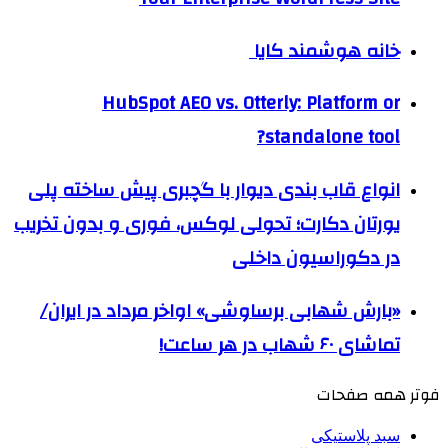
خانه هوشمند کایا
HubSpot AEO vs. Otterly: Platform or
standalone tool?
انواع قاب بندی دیوار با گچبری پیش ساخته پلی
یورتان دکارت؛ تحولی لوکس، فوری و بدون تخریب
در دکوراسیون داخلی
«بارش شهابی برساوشی» اواخر مرداد در ایران/
تماشای ۶۰ شهاب در هر ساعت!
فوتر همه صفحات
سبد پلاستیکی