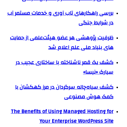
بررسی راهکارهای تاب آوری و خدمات مستمر آب
در شرایط جنگی
ظرفیت پژوهشی هر عضو هیئت‌علمی از حمایت
های بنیاد ملی علم اعلام شد
کشف یک قمر ناشناخته با ساختاری عجیب در
سیارک «نیسا»
کشف سیاه‌چاله سرگردان در مرز کهکشان با
کمک هوش مصنوعی
The Benefits of Using Managed Hosting for
Your Enterprise WordPress Site