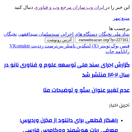
این خبر را در
ایران وب سازان مرجع وب و فناوری
دنبال کنید
منبع:مهر
برچسب ها
بنیاد ملی نخبگان
دستگاه های اجرایی
سیدسلمان سیدافقهی
نخبگان
آدرس رونوشت
فیس بوک
توییتر (X)
لینکدین
‫تامبلر
‫پین‌ترست
‫رددیت
‫VKontakte
رایانامه
چاپ
گزارش اجرای سند ملی توسعه علوم و فناوری نانو در
سال ۱۴۰۲ منتشر شد
عدم تغییر عنوان سئو و توضیحات متا
آحرین اخبار
راهکار قطعی برای دانلود از مخزن وردپرس؛
معرفی ربات هوشمند ووکامرس فارسی