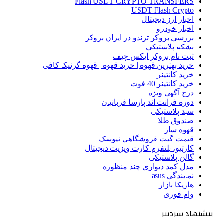
Flash USDT CRYPTO TRANSFERS
USDT Flash Crypto
اخبار ارز دیجیتال
اخبار خودرو
بررسی بروکر ترندو در ایران بروکر
بشکه پلاستیکی
ثبت نام بروکر ایکس چیف
خرید بهترین قهوه | خرید قهوه | قهوه گرنیکا کافی
خرید کانتینر
خرید کانتینر 40 فوت
درج آگهی ویژه
دوره فرانت اند پارسا قربانیان
سبد پلاستیکی
صندوق طلا
قهوه ساز
قیمت گیت فروشگاهی نیوسک
کارتیو، پلتفرم کارت ویزیت دیجیتال
گالن پلاستیکی
مدل کمد دیواری چند منظوره
نمایندگی asus
هاریکا بازار
وام فوری
پیشنهاد سردبیر