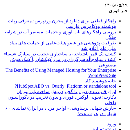
۱۴۰۵/۰۵/۱۹
خبر فوری
راهکار قطعی برای دانلود از مخزن وردپرس؛ معرفی ربات
هوشمند ووکامرس فارسی
بررسی راهکارهای تاب آوری و خدمات مستمر آب در شرایط
جنگی
ظرفیت پژوهشی هر عضو هیئت‌علمی از حمایت های بنیاد
ملی علم اعلام شد
کشف یک قمر ناشناخته با ساختاری عجیب در سیارک «نیسا»
کشف سیاه‌چاله سرگردان در مرز کهکشان با کمک هوش
مصنوعی
The Benefits of Using Managed Hosting for Your Enterprise
WordPress Site
خانه هوشمند کایا
HubSpot AEO vs. Otterly: Platform or standalone tool?
انواع قاب بندی دیوار با گچبری پیش ساخته پلی یورتان
دکارت؛ تحولی لوکس، فوری و بدون تخریب در دکوراسیون
داخلی
«بارش شهابی برساوشی» اواخر مرداد در ایران/ تماشای ۶۰
شهاب در هر ساعت!
ورود
نوشته تصادفی