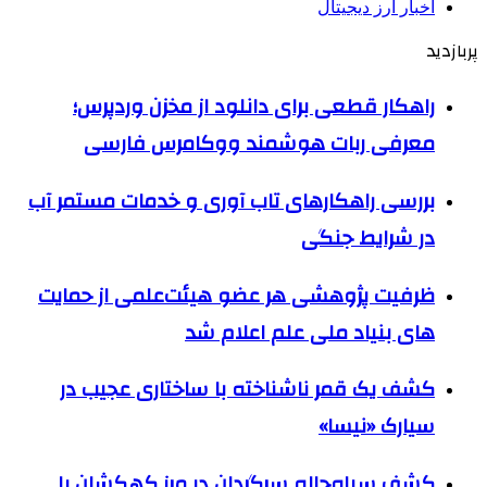
اخبار ارز دیجیتال
پربازدید
راهکار قطعی برای دانلود از مخزن وردپرس؛
معرفی ربات هوشمند ووکامرس فارسی
بررسی راهکارهای تاب آوری و خدمات مستمر آب
در شرایط جنگی
ظرفیت پژوهشی هر عضو هیئت‌علمی از حمایت
های بنیاد ملی علم اعلام شد
کشف یک قمر ناشناخته با ساختاری عجیب در
سیارک «نیسا»
کشف سیاه‌چاله سرگردان در مرز کهکشان با