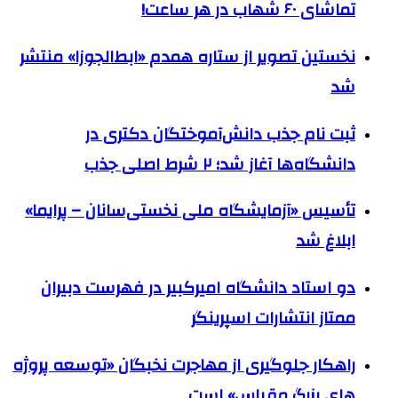
تماشای ۶۰ شهاب در هر ساعت!
نخستین تصویر از ستاره همدم «ابط‌الجوزا» منتشر
شد
ثبت نام جذب دانش‌آموختگان دکتری در
دانشگاه‌ها آغاز شد؛ ۲ شرط اصلی جذب
تأسیس «آزمایشگاه ملی نخستی‌سانان – پرایما»
ابلاغ شد
دو استاد دانشگاه امیرکبیر در فهرست دبیران
ممتاز انتشارات اسپرینگر
راهکار جلوگیری از مهاجرت نخبگان «توسعه پروژه
های بزرگ مقیاس» است