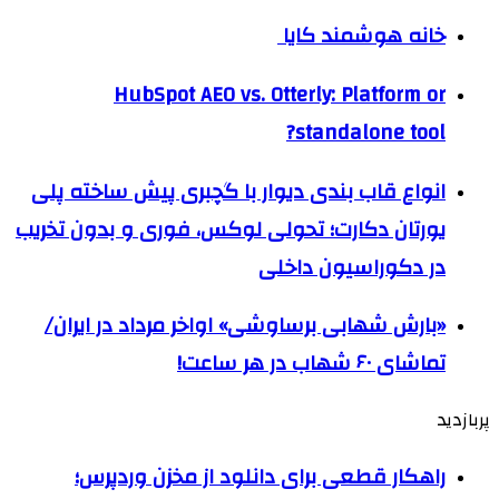
خانه هوشمند کایا
HubSpot AEO vs. Otterly: Platform or
standalone tool?
انواع قاب بندی دیوار با گچبری پیش ساخته پلی
یورتان دکارت؛ تحولی لوکس، فوری و بدون تخریب
در دکوراسیون داخلی
«بارش شهابی برساوشی» اواخر مرداد در ایران/
تماشای ۶۰ شهاب در هر ساعت!
پربازدید
راهکار قطعی برای دانلود از مخزن وردپرس؛