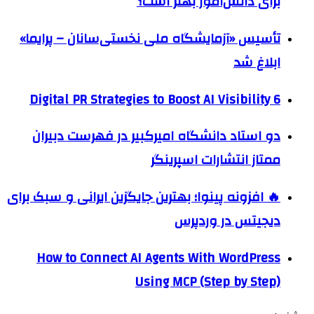
برای دانش‌آموز بهتر است؟
تأسیس «آزمایشگاه ملی نخستی‌سانان – پرایما»
ابلاغ شد
6 Digital PR Strategies to Boost AI Visibility
دو استاد دانشگاه امیرکبیر در فهرست دبیران
ممتاز انتشارات اسپرینگر
🔥 افزونه پینوا؛ بهترین جایگزین ایرانی و سبک برای
دیجیتس در وردپرس
How to Connect AI Agents With WordPress
Using MCP (Step by Step)