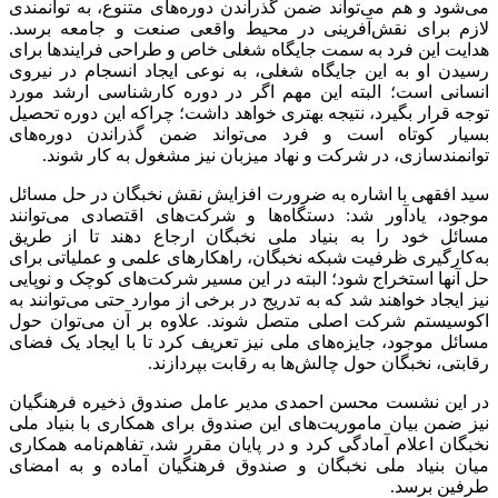
می‌شود و هم می‌تواند ضمن گذراندن دوره‌های متنوع، به توانمندی
لازم برای نقش‌آفرینی در محیط واقعی صنعت و جامعه برسد.
هدایت این فرد به سمت جایگاه شغلی خاص و طراحی فرایندها برای
رسیدن او به این جایگاه شغلی، به نوعی ایجاد انسجام در نیروی
انسانی است؛ البته این مهم اگر در دوره کارشناسی ارشد مورد
توجه قرار بگیرد، نتیجه بهتری خواهد داشت؛ چراکه این دوره تحصیل
بسیار کوتاه است و فرد می‌تواند ضمن گذراندن دوره‌های
توانمندسازی، در شرکت و نهاد میزبان نیز مشغول به کار شوند.
سید افقهی با اشاره به ضرورت افزایش نقش نخبگان در حل مسائل
موجود، یادآور شد: دستگاه‌ها و شرکت‌های اقتصادی می‌توانند
مسائل خود را به بنیاد ملی نخبگان ارجاع دهند تا از طریق
به‌کارگیری ظرفیت شبکه نخبگان، راهکارهای علمی و عملیاتی برای
حل آنها استخراج شود؛ البته در این مسیر شرکت‌های کوچک و نوپایی
نیز ایجاد خواهند شد که به تدریج در برخی از موارد حتی می‌توانند به
اکوسیستم شرکت اصلی متصل شوند. علاوه بر آن می‌توان حول
مسائل موجود، جایزه‌های ملی نیز تعریف کرد تا با ایجاد یک فضای
رقابتی، نخبگان حول چالش‌ها به رقابت بپردازند.
در این نشست محسن احمدی مدیر عامل صندوق ذخیره فرهنگیان
نیز ضمن بیان ماموریت‌های این صندوق برای همکاری با بنیاد ملی
نخبگان اعلام آمادگی کرد و در پایان مقرر شد، تفاهم‌نامه همکاری
میان بنیاد ملی نخبگان و صندوق فرهنگیان آماده و به امضای
طرفین برسد.