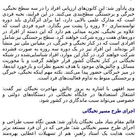
وی یادآور شد: این کانون‌های ارزیابی افراد را در سه سطح نخبگی،
خبرگی و برجستگی سطح‌بندی می‌کنند. در این فرایند، نخبه فردی
است که مدارک علمی بالایی دارد، اما برای اثرگذاری باید دوره
توانمندسازی ۴۰ روزه را پشت سر بگذارد. خبره فردی است که
علاوه بر نخبگی، تجربه میدانی هم دارد که این دسته از افراد در
دوره‌های هفت روزه شرکت خواهند کرد. سطح برجستگی نیز شامل
افرادی است که در کنار نخبگی و خبرگی، در مقیاس ملی نیز منشأ
اثر بوده‌اند. این افراد نیز در یک دوره سه روزه به صورت فشرده
شرکت خواهند کرد. در کنار این موارد، افراد شناسایی‌شده در شبکه
نخبگانی در کنار نخبگان کشور قرار خواهند گرفت و با محوریت
مسائل و چالش‌های موجود با هدف تجمیع نظرات و بازخورد ایده‌ها،
در میز خبرگانی حضور پیدا می‌کنند. نکته مهم اینکه نخبگی، خبرگی
و برجستگی منوط به تداوم فعالیت‌های فرد است.
سید افقهی با اشاره به بروز چالش مهاجرت نخبگان نیز گفت:
اشتغال استعدادها در جایگاه نخبگانی در دستگاه‌های دولتی و
خصوصی می‌تواند سبب ماندگاری در کشور شود.
اجرای طرح مسیر نخبگانی
قائم مقام بنیاد ملی نخبگان یادآور شد: همین نگاه سبب طراحی و
اجرای طرح مسیر نخبگانی شد؛ طرحی که در آن فرد مستعد برتر
تحت هدایت یک استاد راهبر، هم از تسهیلات اعطایی بهره‌مند