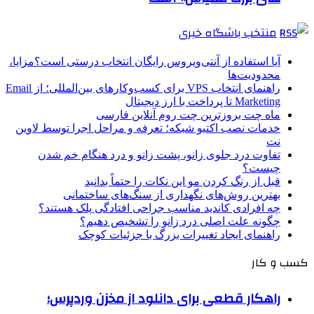
منتخب باشگاه خبری
آیا استفاده از آنتی‌ویروس رایگان انتخاب درستی است؟مزایا،
محدودیت‌ها
راهنمای انتخاب VPS برای کسب‌وکارهای بین‌المللی؛ از Email
Marketing تا پرداخت با ارز دیجیتال
ماه چت بروزترین چت روم آنلاین فارسی
خدمات نصب اکتیو شبکه؛ تعرفه و مراحل اجرا توسط لاوین
نت
تفاوت درد جلوی زانو، پشت زانو و درد هنگام خم شدن
چیست؟
قبل از رنگ کردن مو این نکات را حتماً بدانید
بهترین روش‌های نگهداری از سنگ‌های ساختمانی
چه افرادی کاندید مناسب جراحی افتادگی پلک هستند؟
چگونه علت اصلی درد زانو را تشخیص دهیم؟
راهنمای ایجاد تغییرات بزرگ با جزئیات کوچک
کسب و کار
راهکار قطعی برای دانلود از مخزن وردپرس؛