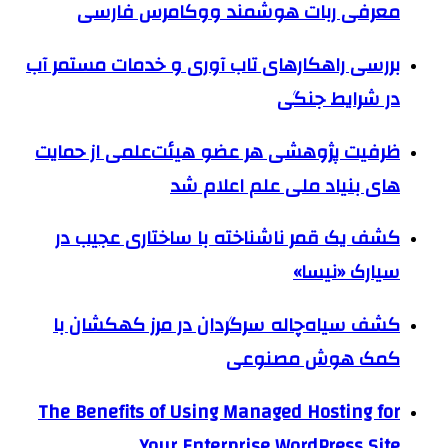
معرفی ربات هوشمند ووکامرس فارسی
بررسی راهکارهای تاب آوری و خدمات مستمر آب
در شرایط جنگی
ظرفیت پژوهشی هر عضو هیئت‌علمی از حمایت
های بنیاد ملی علم اعلام شد
کشف یک قمر ناشناخته با ساختاری عجیب در
سیارک «نیسا»
کشف سیاه‌چاله سرگردان در مرز کهکشان با
کمک هوش مصنوعی
The Benefits of Using Managed Hosting for
Your Enterprise WordPress Site