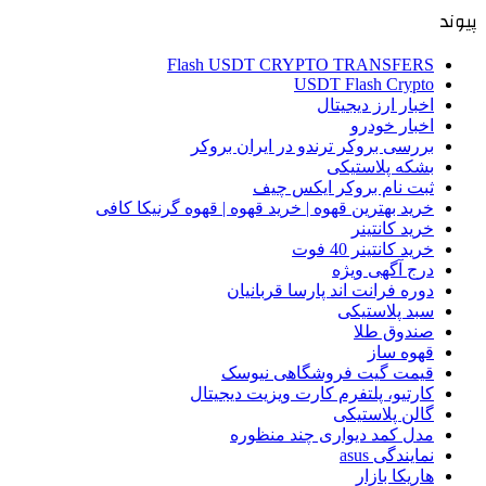
پیوند
Flash USDT CRYPTO TRANSFERS
USDT Flash Crypto
اخبار ارز دیجیتال
اخبار خودرو
بررسی بروکر ترندو در ایران بروکر
بشکه پلاستیکی
ثبت نام بروکر ایکس چیف
خرید بهترین قهوه | خرید قهوه | قهوه گرنیکا کافی
خرید کانتینر
خرید کانتینر 40 فوت
درج آگهی ویژه
دوره فرانت اند پارسا قربانیان
سبد پلاستیکی
صندوق طلا
قهوه ساز
قیمت گیت فروشگاهی نیوسک
کارتیو، پلتفرم کارت ویزیت دیجیتال
گالن پلاستیکی
مدل کمد دیواری چند منظوره
نمایندگی asus
هاریکا بازار