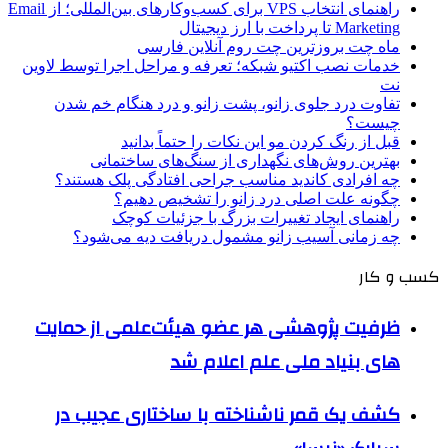
راهنمای انتخاب VPS برای کسب‌وکارهای بین‌المللی؛ از Email
Marketing تا پرداخت با ارز دیجیتال
ماه چت بروزترین چت روم آنلاین فارسی
خدمات نصب اکتیو شبکه؛ تعرفه و مراحل اجرا توسط لاوین
نت
تفاوت درد جلوی زانو، پشت زانو و درد هنگام خم شدن
چیست؟
قبل از رنگ کردن مو این نکات را حتماً بدانید
بهترین روش‌های نگهداری از سنگ‌های ساختمانی
چه افرادی کاندید مناسب جراحی افتادگی پلک هستند؟
چگونه علت اصلی درد زانو را تشخیص دهیم؟
راهنمای ایجاد تغییرات بزرگ با جزئیات کوچک
چه زمانی آسیب زانو مشمول دریافت دیه می‌شود؟
کسب و کار
ظرفیت پژوهشی هر عضو هیئت‌علمی از حمایت
های بنیاد ملی علم اعلام شد
کشف یک قمر ناشناخته با ساختاری عجیب در