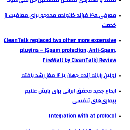
معرفی ۴۵ فرزند خانواده مددجو برای معافیت از
خدمت
CleanTalk replaced two other more expensive
plugins – [Spam protection, Anti-Spam,
FireWall by CleanTalk] Review
اولین رایانه زنده جهان با ۱۶ مغز رشد یافته
ابداع جدید محقق ایرانی برای پایش علایم
بیماری‌های تنفسی
Integration with at protocol