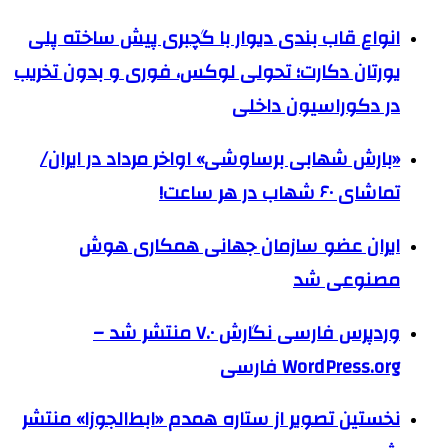
انواع قاب بندی دیوار با گچبری پیش ساخته پلی
یورتان دکارت؛ تحولی لوکس، فوری و بدون تخریب
در دکوراسیون داخلی
«بارش شهابی برساوشی» اواخر مرداد در ایران/
تماشای ۶۰ شهاب در هر ساعت!
ایران عضو سازمان جهانی همکاری هوش
مصنوعی شد
وردپرس فارسی نگارش ۷.۰ منتشر شد –
WordPress.org فارسی
نخستین تصویر از ستاره همدم «ابط‌الجوزا» منتشر