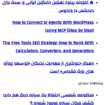
🔥 افزونه پینوا؛ بهترین جایگزین ایرانی و سبک برای
دیجیتس در وردپرس
How to Connect AI Agents With WordPress
Using MCP (Step by Step)
The Free Tools SEO Strategy: How to Rank With
Calculators, Converters, and Generators
راهکار جلوگیری از مهاجرت نخبگان «توسعه پروژه
های بزرگ مقیاس» است
پیشنهاد سردبیر
منظومه شمسی احتمالا یک سیاره دیگر هم دارد؛
کشف مکان سیاره مرموز شماره ۹