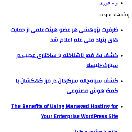
وام فوری
پیشنهاد سردبیر
ظرفیت پژوهشی هر عضو هیئت‌علمی از حمایت
های بنیاد ملی علم اعلام شد
کشف یک قمر ناشناخته با ساختاری عجیب در
سیارک «نیسا»
کشف سیاه‌چاله سرگردان در مرز کهکشان با
کمک هوش مصنوعی
The Benefits of Using Managed Hosting for
Your Enterprise WordPress Site
خانه هوشمند کایا