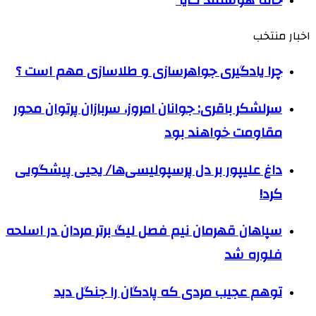
اخبار منتخب
چرا یادگیری جواهرسازی و طلاسازی مهم است ؟
سرلشکر باقری: جوانان امروز، سربازان پرتوان محور
مقاومت خواهند بود
داغ علیپور بر دل پرسپولیسی‌ها/ یحیی پیشگویی
کرد!
سپاهان قهرمان نیم فصل لیگ برتر مردان در اسلحه
فلوره شد
توهم عجیب مردی که پادگان را جنگل دید