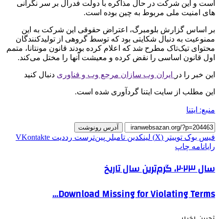
است و این شرکت در حال مذاکره با دولت فدرال بر سر نگرانی
های امنیت ملی مربوط به چین بوده است.
بر اساس گزارش بلومبرگ، اعتراض حقوقی این شرکت به این
ممنوعیت به دنبال شکایتی بود که توسط گروهی از تولیدکنندگان
محتوای تیک‌تاک مطرح شد که اعلام کرده بودند قانون مونتانا، متمم
اول قانون اساسی را نقض کرده و معیشت آنها را مختل می‌کند.
این خبر را در
ایران وب سازان مرجع وب و فناوری
دنبال کنید
این مطلب از سایت ایتنا گردآوری شده است.
منبع: ایتنا
آدرس رونوشت
فیس بوک
توییتر (X)
لینکدین
‫تامبلر
‫پین‌ترست
‫رددیت
‫VKontakte
رایانامه
چاپ
سال ۲۰۲۳، گرم‌ترین سال تاریخ
Download Missing for Violating Terms…