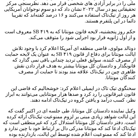
ملی را در برابر آزادی های شخصی قرار می دهد. نظرسنجی مرکز
تحقیقاتی پیو در سال ۲۰۲۲ نشان داد که دو سوم نوجوانان آمریکایی
هر روز از تیک‌تاک استفاده می‌کنند و ۱۶ درصد گفته‌اند که تقریبا
دائما در این پلتفرم هستند.
حکم روز پنجشنبه، لایحه قانون مونتانا که به SB ۴۱۹ معروف است
و از اول ژانویه قرار بود اجرایی شود را متوقف می‌کند.
دونالد مولوی، قاضی منطقه ای آمریکا اعلام کرد با وجود تلاش
ایالت مونتانا برای دفاع از قانون SB ۴۱۹ به عنوان یک لایحه حمایت
از مصرف کننده، سوابق فعلی تردید چندانی باقی نمی گذارد که
قانونگذار و دادستان کل مونتانا بیشتر به هدف قرار دادن نقش
ظاهری چین در تیک‌تاک علاقه مند بودند تا حمایت از مصرف
کنندگان مونتانا.
سخنگوی تیک تاک در ایمیلی اعلام کرد: خوشحالیم که قاضی این
قانون غیرقانونی را رد کرد و صدها هزار مونتانایی می‌توانند به ابراز
نظر، کسب درآمد و یافتن گروه در تیک‌تاک ادامه دهند.
وکیل نماینده دادستان کل مونتانا، طی جلسه ای در اکتبر گفت که
این ایالت شواهد زیادی مبنی بر لزوم ممنوعیت تیک‌تاک ارائه کرده
است. دفتر دادستان کل مونتانا استدلال کرد که غیرمنطقی است که
تیک‌تاک ادعا کند که مونتانا مدرکی دال بر ارتباط خود با چین ندارد و
ادعا کند که ممنوعیت اعلام شده توسط این ایالت، بازدارنده بوده