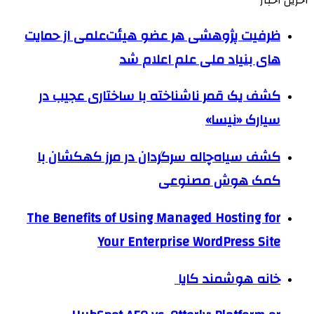
آحرین اخبار
ظرفیت پژوهشی هر عضو هیئت‌علمی از حمایت
های بنیاد ملی علم اعلام شد
کشف یک قمر ناشناخته با ساختاری عجیب در
سیارک «نیسا»
کشف سیاه‌چاله سرگردان در مرز کهکشان با
کمک هوش مصنوعی
The Benefits of Using Managed Hosting for
Your Enterprise WordPress Site
خانه هوشمند کایا