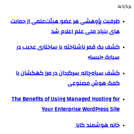
پربازدید
ظرفیت پژوهشی هر عضو هیئت‌علمی از حمایت
های بنیاد ملی علم اعلام شد
کشف یک قمر ناشناخته با ساختاری عجیب در
سیارک «نیسا»
کشف سیاه‌چاله سرگردان در مرز کهکشان با
کمک هوش مصنوعی
The Benefits of Using Managed Hosting for
Your Enterprise WordPress Site
خانه هوشمند کایا