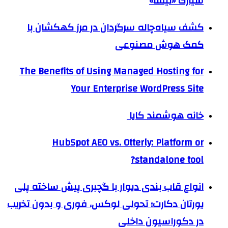
سیارک «نیسا»
کشف سیاه‌چاله سرگردان در مرز کهکشان با
کمک هوش مصنوعی
The Benefits of Using Managed Hosting for
Your Enterprise WordPress Site
خانه هوشمند کایا
HubSpot AEO vs. Otterly: Platform or
standalone tool?
انواع قاب بندی دیوار با گچبری پیش ساخته پلی
یورتان دکارت؛ تحولی لوکس، فوری و بدون تخریب
در دکوراسیون داخلی