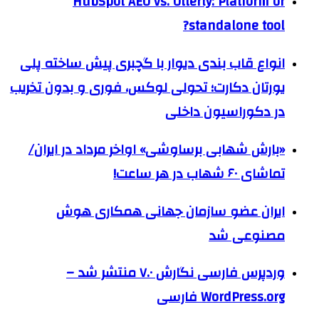
HubSpot AEO vs. Otterly: Platform or
standalone tool?
انواع قاب بندی دیوار با گچبری پیش ساخته پلی
یورتان دکارت؛ تحولی لوکس، فوری و بدون تخریب
در دکوراسیون داخلی
«بارش شهابی برساوشی» اواخر مرداد در ایران/
تماشای ۶۰ شهاب در هر ساعت!
ایران عضو سازمان جهانی همکاری هوش
مصنوعی شد
وردپرس فارسی نگارش ۷.۰ منتشر شد –
WordPress.org فارسی