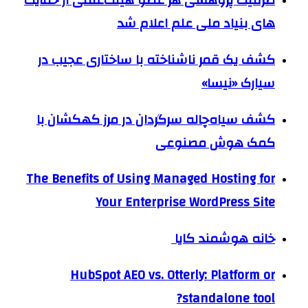
ظرفیت پژوهشی هر عضو هیئت‌علمی از حمایت
های بنیاد ملی علم اعلام شد
کشف یک قمر ناشناخته با ساختاری عجیب در
سیارک «نیسا»
کشف سیاه‌چاله سرگردان در مرز کهکشان با
کمک هوش مصنوعی
The Benefits of Using Managed Hosting for
Your Enterprise WordPress Site
خانه هوشمند کایا
HubSpot AEO vs. Otterly: Platform or
standalone tool?