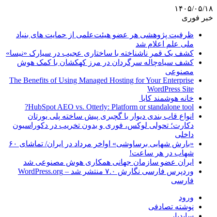
۱۴۰۵/۰۵/۱۸
خبر فوری
ظرفیت پژوهشی هر عضو هیئت‌علمی از حمایت های بنیاد
ملی علم اعلام شد
کشف یک قمر ناشناخته با ساختاری عجیب در سیارک «نیسا»
کشف سیاه‌چاله سرگردان در مرز کهکشان با کمک هوش
مصنوعی
The Benefits of Using Managed Hosting for Your Enterprise
WordPress Site
خانه هوشمند کایا
HubSpot AEO vs. Otterly: Platform or standalone tool?
انواع قاب بندی دیوار با گچبری پیش ساخته پلی یورتان
دکارت؛ تحولی لوکس، فوری و بدون تخریب در دکوراسیون
داخلی
«بارش شهابی برساوشی» اواخر مرداد در ایران/ تماشای ۶۰
شهاب در هر ساعت!
ایران عضو سازمان جهانی همکاری هوش مصنوعی شد
وردپرس فارسی نگارش ۷.۰ منتشر شد – WordPress.org
فارسی
ورود
نوشته تصادفی
سایدبار