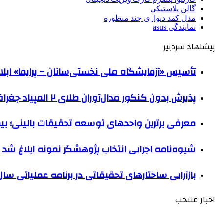
گالن پلاستیکی
مدل کمد دیواری چند منظوره
نمایندگی asus
پیشنهاد سردبیر
تأسیس «آزمایشگاه ملی نخستی‌سانان – پرایما» ابل
پذیرش بدون کنکور مدال‌آوران طلای ۲ المپیاد جغرافیا و علوم زمین
معرفی برترین واحدهای توسعه تحقیقات بالینی؛ 
شیوه‌نامه اجرایی انتخاب پژوهشگر نمونه ابلاغ شد
بازآرایی ساختارهای تحقیقاتی در برنامه عملیاتی سال ۴۰۵
اخبار منتخب