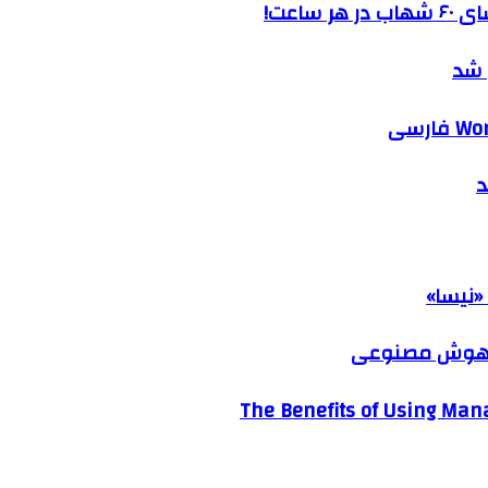
ساعت!
 شد
د
«نیسا»
ک هوش مصنوعی
The Benefits of Using Mana