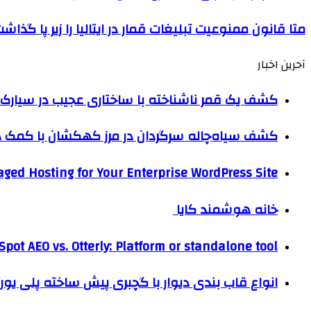
متا قانون ممنوعیت تبلیغات قمار در ایتالیا را زیر پا گذاش
آحرین اخبار
کشف یک قمر ناشناخته با ساختاری عجیب در سیارک 
کشف سیاه‌چاله سرگردان در مرز کهکشان با کم
ged Hosting for Your Enterprise WordPress Site
خانه هوشمند کایا
pot AEO vs. Otterly: Platform or standalone tool?
انواع قاب بندی دیوار با گچبری پیش ساخته پلی یو