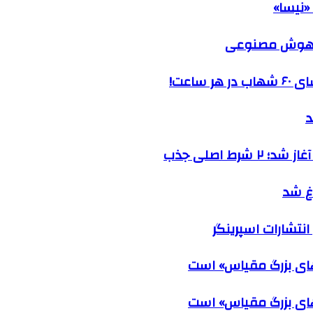
«نیسا»
ک هوش مصنوعی
ساعت!
د
ط اصلی جذب
اغ شد
انتشارات اسپرینگر
های بزرگ مقیاس» است
های بزرگ مقیاس» است