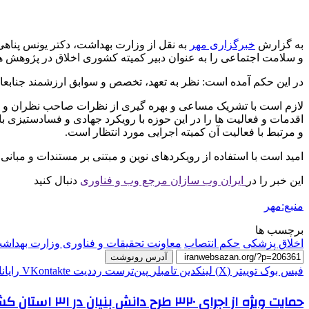
به گزارش
خبرگزاری مهر
به نقل از وزارت بهداشت، دکتر یونس پنا
و سلامت اجتماعی را به عنوان دبیر کمیته کشوری اخلاق در پژوه
در این حکم آمده است: نظر به تعهد، تخصص و سوابق ارزشمند جنابع
لازم است با تشریک مساعی و بهره گیری از نظرات صاحب نظران و ک
اقدمات و فعالیت ها را در این حوزه با رویکرد جهادی و فسادستیزی با
و مرتبط با فعالیت آن کمیته اجرایی مورد انتظار است.
امید است با استفاده از رویکردهای نوین و مبتنی بر مستندات و مبان
این خبر را در
ایران وب سازان مرجع وب و فناوری
دنبال کنید
منبع:مهر
برچسب ها
اخلاق پزشکی
حکم انتصاب
معاونت تحقیقات و فناوری وزارت بهداش
آدرس رونوشت
فیس بوک
توییتر (X)
لینکدین
‫تامبلر
‫پین‌ترست
‫رددیت
‫VKontakte
رایان
حمایت ویژه از اجرای ۳۲۰ طرح دانش بنیان در ۳۱ استان کشور