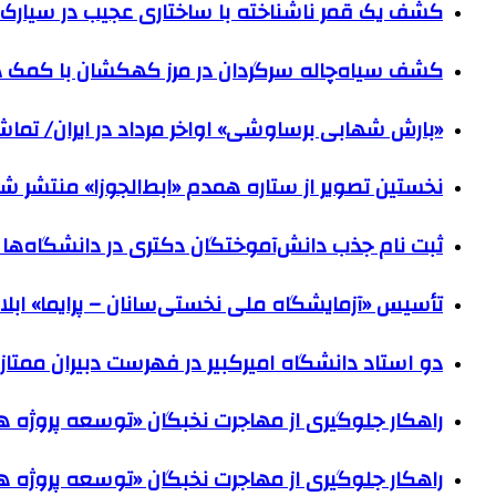
کشف یک قمر ناشناخته با ساختاری عجیب در سیارک 
کشف سیاه‌چاله سرگردان در مرز کهکشان با کم
«بارش شهابی برساوشی» اواخر مرداد در ایران/ تماشای ۶۰ شهاب در هر 
نخستین تصویر از ستاره همدم «ابط‌الجوزا» منتشر ش
ثبت نام جذب دانش‌آموختگان دکتری در دانشگاه‌ها آغاز شد؛ ۲ شر
تأسیس «آزمایشگاه ملی نخستی‌سانان – پرایما» ابل
دو استاد دانشگاه امیرکبیر در فهرست دبیران ممتاز 
راهکار جلوگیری از مهاجرت نخبگان «توسعه پروژه 
راهکار جلوگیری از مهاجرت نخبگان «توسعه پروژه 