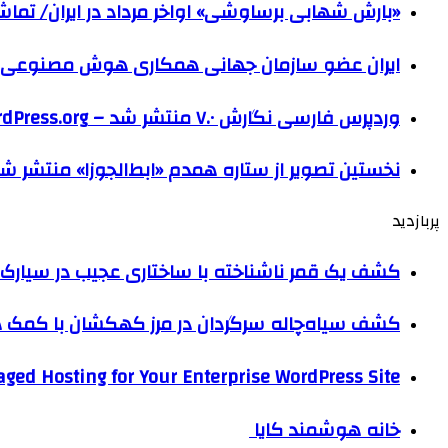
«بارش شهابی برساوشی» اواخر مرداد در ایران/ تماشای ۶۰ شهاب در هر 
ایران عضو سازمان جهانی همکاری هوش مصنوعی
وردپرس فارسی نگارش ۷.۰ منتشر شد – WordPress.org فارسی
نخستین تصویر از ستاره همدم «ابط‌الجوزا» منتشر ش
پربازدید
کشف یک قمر ناشناخته با ساختاری عجیب در سیارک 
کشف سیاه‌چاله سرگردان در مرز کهکشان با کم
ged Hosting for Your Enterprise WordPress Site
خانه هوشمند کایا