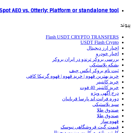
pot AEO vs. Otterly: Platform or standalone tool?
پیوند
Flash USDT CRYPTO TRANSFERS
USDT Flash Crypto
اخبار ارز دیجیتال
اخبار خودرو
بررسی بروکر ترندو در ایران بروکر
بشکه پلاستیکی
ثبت نام بروکر ایکس چیف
خرید بهترین قهوه | خرید قهوه | قهوه گرنیکا کافی
خرید کانتینر
خرید کانتینر 40 فوت
درج آگهی ویژه
دوره فرانت اند پارسا قربانیان
سبد پلاستیکی
صندوق طلا
صندوق طلا
قهوه ساز
قیمت گیت فروشگاهی نیوسک
کارتیو، پلتفرم کارت ویزیت دیجیتال