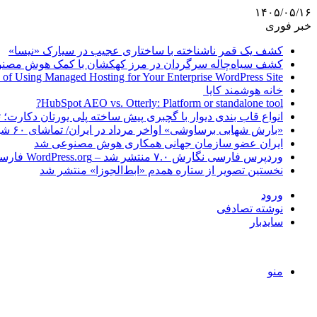
۱۴۰۵/۰۵/۱۶
خبر فوری
کشف یک قمر ناشناخته با ساختاری عجیب در سیارک «نیسا»
کشف سیاه‌چاله سرگردان در مرز کهکشان با کمک هوش مصن
 of Using Managed Hosting for Your Enterprise WordPress Site
خانه هوشمند کایا
HubSpot AEO vs. Otterly: Platform or standalone tool?
انواع قاب بندی دیوار با گچبری پیش ساخته پلی یورتان دکارت
«بارش شهابی برساوشی» اواخر مرداد در ایران/ تماشای ۶۰ شهاب در هر ساعت!
ایران عضو سازمان جهانی همکاری هوش مصنوعی شد
وردپرس فارسی نگارش ۷.۰ منتشر شد – WordPress.org فارسی
نخستین تصویر از ستاره همدم «ابط‌الجوزا» منتشر شد
ورود
نوشته تصادفی
سایدبار
منو