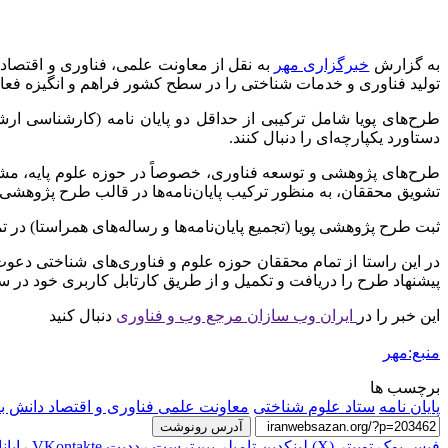
به گزارش
خبرگزاری مهر
به نقل از معاونت علمی، فناوری و اقتصاد
تولید فناوری و خدمات شناختی را در سطح کشور فراهم و انگیزه فعا
طرح‌های پویا شامل ترکیبی از حداقل دو پایان نامه (کارشناسی ا
دستاورد یکپارچه‌ای را دنبال کنند.
طرح‌های پژوهشی و توسعه فناوری، خصوصاً در حوزه علوم پایه، مشر
تشویق محققان، به منظور ترکیب پایان‌نامه‌ها در قالب طرح پژوهشی، 
ثبت طرح پژوهشی پویا (تجمیع پایان‌نامه‌ها و رساله‌های همراستا) در
در این راستا از تمام محققان حوزه علوم و فناوری‌های شناختی دعوت 
پیشنهاد طرح را دریافت و تکمیل و از طریق کارتابل کاربری خود در سا
این خبر را در
ایران وب سازان مرجع وب و فناوری
دنبال کنید
منبع:مهر
برچسب ها
پایان نامه
ستاد علوم شناختی
معاونت علمی فناوری و اقتصاد دانش ب
آدرس رونوشت
فیس بوک
توییتر (X)
لینکدین
‫تامبلر
‫پین‌ترست
‫رددیت
‫VKontakte
رایان