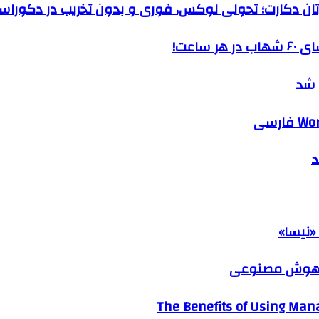
رتان دکارت؛ تحولی لوکس، فوری و بدون تخریب در دکوراس
ساعت!
 شد
د
«نیسا»
ک هوش مصنوعی
The Benefits of Using Mana