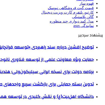
قهوه ساز
قیمت گیت فروشگاهی نیوسک
کارتیو، پلتفرم کارت ویزیت دیجیتال
گالن پلاستیکی
مدل کمد دیواری چند منظوره
نمایندگی asus
پیشنهاد سردبیر
توضیح افشین درباره سند راهبردی «توسعه فرانچایز 
حمایت ویژه معاونت علمی از توسعه فناوری نانوحبا
برنامه دولت برای نسخه ایرانی سیلیکون‌ولی؛ هلدین
تدوین بسته‌ حمایتی برای بازگشت سریع واحدهای ص
دانشگاه اهل‌بیت(ع) و نقش کلیدی در توسعه همکار