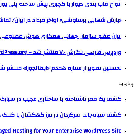
انواع قاب بندی دیوار با گچبری پیش ساخته پلی یو
«بارش شهابی برساوشی» اواخر مرداد در ایران/ تماشای ۶۰ شهاب در هر 
ایران عضو سازمان جهانی همکاری هوش مصنوعی
وردپرس فارسی نگارش ۷.۰ منتشر شد – WordPress.org فارسی
نخستین تصویر از ستاره همدم «ابط‌الجوزا» منتشر ش
پربازدید
کشف یک قمر ناشناخته با ساختاری عجیب در سیارک 
کشف سیاه‌چاله سرگردان در مرز کهکشان با کم
ged Hosting for Your Enterprise WordPress Site