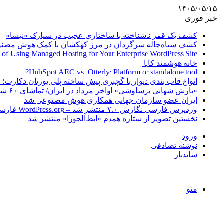
۱۴۰۵/۰۵/۱۵
خبر فوری
کشف یک قمر ناشناخته با ساختاری عجیب در سیارک «نیسا»
کشف سیاه‌چاله سرگردان در مرز کهکشان با کمک هوش مصن
 of Using Managed Hosting for Your Enterprise WordPress Site
خانه هوشمند کایا
HubSpot AEO vs. Otterly: Platform or standalone tool?
انواع قاب بندی دیوار با گچبری پیش ساخته پلی یورتان دکارت
«بارش شهابی برساوشی» اواخر مرداد در ایران/ تماشای ۶۰ شهاب در هر ساعت!
ایران عضو سازمان جهانی همکاری هوش مصنوعی شد
وردپرس فارسی نگارش ۷.۰ منتشر شد – WordPress.org فارسی
نخستین تصویر از ستاره همدم «ابط‌الجوزا» منتشر شد
ورود
نوشته تصادفی
سایدبار
منو