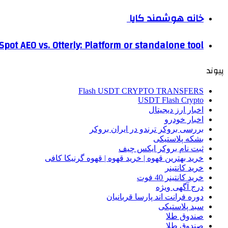
خانه هوشمند کایا
pot AEO vs. Otterly: Platform or standalone tool?
پیوند
Flash USDT CRYPTO TRANSFERS
USDT Flash Crypto
اخبار ارز دیجیتال
اخبار خودرو
بررسی بروکر ترندو در ایران بروکر
بشکه پلاستیکی
ثبت نام بروکر ایکس چیف
خرید بهترین قهوه | خرید قهوه | قهوه گرنیکا کافی
خرید کانتینر
خرید کانتینر 40 فوت
درج آگهی ویژه
دوره فرانت اند پارسا قربانیان
سبد پلاستیکی
صندوق طلا
صندوق طلا