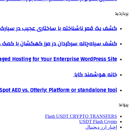
پربازدید
کشف یک قمر ناشناخته با ساختاری عجیب در سیارک 
کشف سیاه‌چاله سرگردان در مرز کهکشان با کم
ged Hosting for Your Enterprise WordPress Site
خانه هوشمند کایا
pot AEO vs. Otterly: Platform or standalone tool?
پیوند
Flash USDT CRYPTO TRANSFERS
USDT Flash Crypto
اخبار ارز دیجیتال