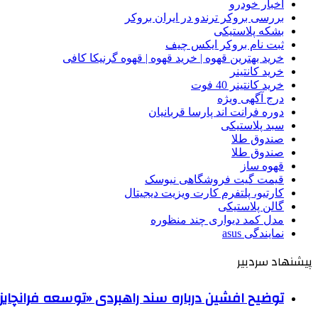
اخبار خودرو
بررسی بروکر ترندو در ایران بروکر
بشکه پلاستیکی
ثبت نام بروکر ایکس چیف
خرید بهترین قهوه | خرید قهوه | قهوه گرنیکا کافی
خرید کانتینر
خرید کانتینر 40 فوت
درج آگهی ویژه
دوره فرانت اند پارسا قربانیان
سبد پلاستیکی
صندوق طلا
صندوق طلا
قهوه ساز
قیمت گیت فروشگاهی نیوسک
کارتیو، پلتفرم کارت ویزیت دیجیتال
گالن پلاستیکی
مدل کمد دیواری چند منظوره
نمایندگی asus
پیشنهاد سردبیر
توضیح افشین درباره سند راهبردی «توسعه فرانچایز 