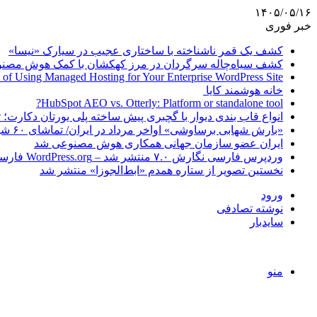
۱۴۰۵/۰۵/۱۶
خبر فوری
کشف یک قمر ناشناخته با ساختاری عجیب در سیارک «نیسا»
کشف سیاه‌چاله سرگردان در مرز کهکشان با کمک هوش مصن
 of Using Managed Hosting for Your Enterprise WordPress Site
خانه هوشمند کایا
HubSpot AEO vs. Otterly: Platform or standalone tool?
انواع قاب بندی دیوار با گچبری پیش ساخته پلی یورتان دکارت
«بارش شهابی برساوشی» اواخر مرداد در ایران/ تماشای ۶۰ شهاب در هر ساعت!
ایران عضو سازمان جهانی همکاری هوش مصنوعی شد
وردپرس فارسی نگارش ۷.۰ منتشر شد – WordPress.org فارسی
نخستین تصویر از ستاره همدم «ابط‌الجوزا» منتشر شد
ورود
نوشته تصادفی
سایدبار
منو