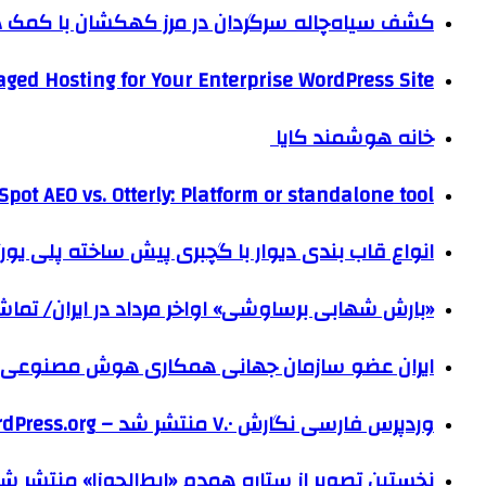
کشف سیاه‌چاله سرگردان در مرز کهکشان با کم
ged Hosting for Your Enterprise WordPress Site
خانه هوشمند کایا
pot AEO vs. Otterly: Platform or standalone tool?
انواع قاب بندی دیوار با گچبری پیش ساخته پلی یو
«بارش شهابی برساوشی» اواخر مرداد در ایران/ تماشای ۶۰ شهاب در هر 
ایران عضو سازمان جهانی همکاری هوش مصنوعی
وردپرس فارسی نگارش ۷.۰ منتشر شد – WordPress.org فارسی
نخستین تصویر از ستاره همدم «ابط‌الجوزا» منتشر ش