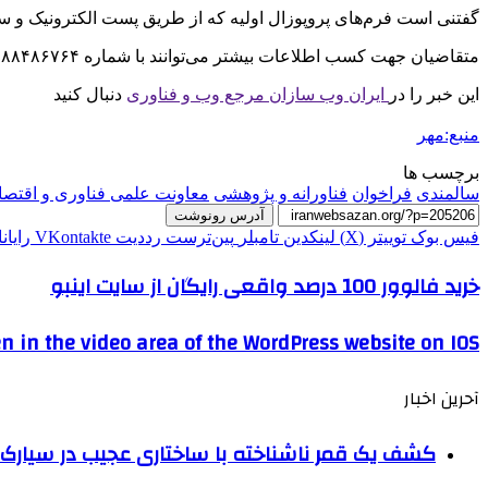
گفتنی است فرم‌های پروپوزال اولیه که از طریق پست الکترونیک و س
متقاضیان جهت کسب اطلاعات بیشتر می‌توانند با شماره ۸۸۴۸۶۷۶۴ و ۰۹۰۲۵۵۵۵۴۳۹تماس بگیرند و به آدرس ایمیل
این خبر را در
ایران وب سازان مرجع وب و فناوری
دنبال کنید
منبع:مهر
برچسب ها
سالمندی
فراخوان
فناورانه و پژوهشی
معاونت علمی فناوری و اقتصا
آدرس رونوشت
فیس بوک
توییتر (X)
لینکدین
‫تامبلر
‫پین‌ترست
‫رددیت
‫VKontakte
رایان
خرید فالوور 100 درصد واقعی رایگان از سایت اینبو
n in the video area of ​​the WordPress website on IOS.
آحرین اخبار
کشف یک قمر ناشناخته با ساختاری عجیب در سیارک 