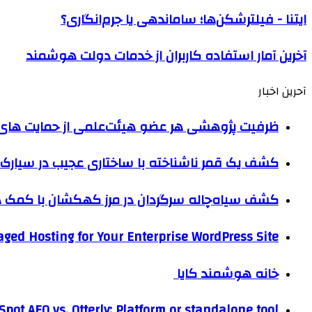
ايتنا - فیلترشکن‌ها؛ ساماندهی یا جرم‌انگاری؟
آخرین آمار استفاده کاربران از خدمات دولت هوشمند
آحرین اخبار
ظرفیت پژوهشی هر عضو هیئت‌علمی از حمایت های ب
کشف یک قمر ناشناخته با ساختاری عجیب در سیارک 
کشف سیاه‌چاله سرگردان در مرز کهکشان با کم
ged Hosting for Your Enterprise WordPress Site
خانه هوشمند کایا
pot AEO vs. Otterly: Platform or standalone tool?