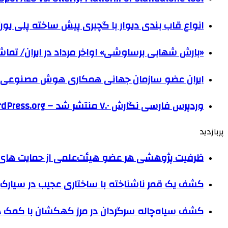
انواع قاب بندی دیوار با گچبری پیش ساخته پلی یو
«بارش شهابی برساوشی» اواخر مرداد در ایران/ تماشای ۶۰ شهاب در هر 
ایران عضو سازمان جهانی همکاری هوش مصنوعی
وردپرس فارسی نگارش ۷.۰ منتشر شد – WordPress.org فارسی
پربازدید
ظرفیت پژوهشی هر عضو هیئت‌علمی از حمایت های ب
کشف یک قمر ناشناخته با ساختاری عجیب در سیارک 
کشف سیاه‌چاله سرگردان در مرز کهکشان با کم