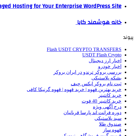
ged Hosting for Your Enterprise WordPress Site
خانه هوشمند کایا
پیوند
Flash USDT CRYPTO TRANSFERS
USDT Flash Crypto
اخبار ارز دیجیتال
اخبار خودرو
بررسی بروکر ترندو در ایران بروکر
بشکه پلاستیکی
ثبت نام بروکر ایکس چیف
خرید بهترین قهوه | خرید قهوه | قهوه گرنیکا کافی
خرید کانتینر
خرید کانتینر 40 فوت
درج آگهی ویژه
دوره فرانت اند پارسا قربانیان
سبد پلاستیکی
صندوق طلا
قهوه ساز
قیمت گیت فروشگاهی نیوسک