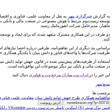
به گزارش
خبرگزاری مهر
به نقل از معاونت علمی، فناوری و اقتصاد
توسعه زیست‌بوم مرتبط با هوش مصنوعی در صنعت مالی و بانکی به
ماهیار، مدیرعامل شرکت انفورماتیک رسید.
دو طرف در این همکاری مشترک متعهد شدند که برای ایجاد و توسعه م
کنند.
براساس بند دیگری از این تفاهم‌نامه، طرفین درباره احصا نیازها
ظرفیت شرکت‌ها یا واحدهای فناور و دانش بنیان با یکدیگر همکاری خ
استفاده از ظرفیت‌های پیش‌بینی شده در قانون جهش تولید دانش بنیا
در صنعت مالی و بانکی نیز دیگر موضوعات این توافق‌نامه است.
این خبر را در
ایران وب سازان مرجع وب و فناوری
دنبال کنید
منبع:مهر
برچسب ها
توافقنامه همکاری
طرح جهش تولید دانش بنیان
معاونت علمی فناوری
آدرس رونوشت
فیس بوک
توییتر (X)
لینکدین
‫تامبلر
‫پین‌ترست
‫رددیت
‫VKontakte
رایان