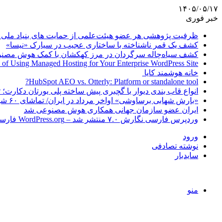
۱۴۰۵/۰۵/۱۷
خبر فوری
ظرفیت پژوهشی هر عضو هیئت‌علمی از حمایت های بنیاد ملی 
کشف یک قمر ناشناخته با ساختاری عجیب در سیارک «نیسا»
کشف سیاه‌چاله سرگردان در مرز کهکشان با کمک هوش مصن
 of Using Managed Hosting for Your Enterprise WordPress Site
خانه هوشمند کایا
HubSpot AEO vs. Otterly: Platform or standalone tool?
انواع قاب بندی دیوار با گچبری پیش ساخته پلی یورتان دکارت
«بارش شهابی برساوشی» اواخر مرداد در ایران/ تماشای ۶۰ شهاب در هر ساعت!
ایران عضو سازمان جهانی همکاری هوش مصنوعی شد
وردپرس فارسی نگارش ۷.۰ منتشر شد – WordPress.org فارسی
ورود
نوشته تصادفی
سایدبار
منو