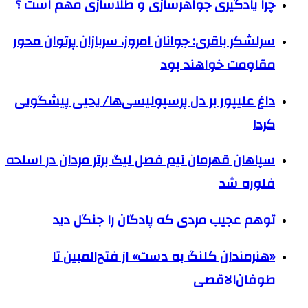
چرا یادگیری جواهرسازی و طلاسازی مهم است ؟
سرلشکر باقری: جوانان امروز، سربازان پرتوان محور
مقاومت خواهند بود
داغ علیپور بر دل پرسپولیسی‌ها/ یحیی پیشگویی
کرد!
سپاهان قهرمان نیم فصل لیگ برتر مردان در اسلحه
فلوره شد
توهم عجیب مردی که پادگان را جنگل دید
«هنرمندان کلنگ به دست» از فتح‌المبین تا
طوفان‌الاقصی