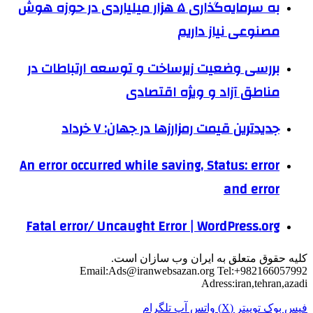
به سرمایه‌گذاری ۵ هزار میلیاردی در حوزه هوش
مصنوعی نیاز داریم
بررسی وضعیت زیرساخت و توسعه ارتباطات در
مناطق آزاد و ویژه اقتصادی
جدیدترین قیمت رمزارزها در جهان: ۷ خرداد
An error occurred while saving, Status: error
and error
Fatal error/ Uncaught Error | WordPress.org
کلیه حقوق متعلق به ایران وب سازان است.
Email:
Ads@iranwebsazan.org
Tel:+982166057992
Adress:iran,tehran,azadi
فیس بوک
توییتر (X)
واتس آپ
تلگرام