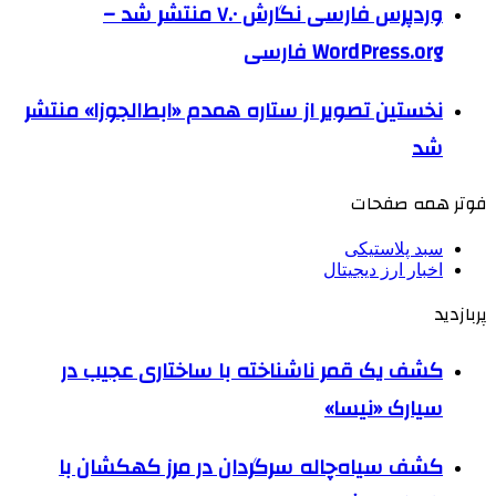
وردپرس فارسی نگارش ۷.۰ منتشر شد –
WordPress.org فارسی
نخستین تصویر از ستاره همدم «ابط‌الجوزا» منتشر
شد
فوتر همه صفحات
سبد پلاستیکی
اخبار ارز دیجیتال
پربازدید
کشف یک قمر ناشناخته با ساختاری عجیب در
سیارک «نیسا»
کشف سیاه‌چاله سرگردان در مرز کهکشان با