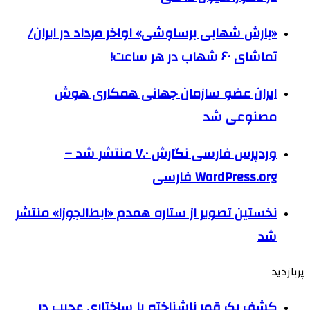
«بارش شهابی برساوشی» اواخر مرداد در ایران/
تماشای ۶۰ شهاب در هر ساعت!
ایران عضو سازمان جهانی همکاری هوش
مصنوعی شد
وردپرس فارسی نگارش ۷.۰ منتشر شد –
WordPress.org فارسی
نخستین تصویر از ستاره همدم «ابط‌الجوزا» منتشر
شد
پربازدید
کشف یک قمر ناشناخته با ساختاری عجیب در