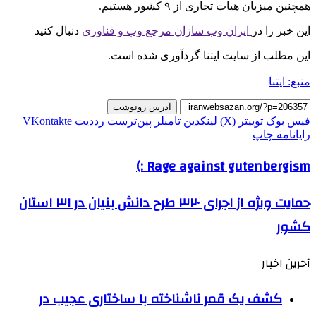
همچنین میزبان هیات تجاری از ۹ کشور هستیم.
این خبر را در
ایران وب سازان مرجع وب و فناوری
دنبال کنید
این مطلب از سایت ایتنا گردآوری شده است.
منبع: ایتنا
آدرس رونوشت
فیس بوک
توییتر (X)
لینکدین
‫تامبلر
‫پین‌ترست
‫رددیت
‫VKontakte
رایانامه
چاپ
Rage against gutenbergism :)
حمایت ویژه از اجرای ۳۲۰ طرح دانش بنیان در ۳۱ استان
کشور
آحرین اخبار
کشف یک قمر ناشناخته با ساختاری عجیب در