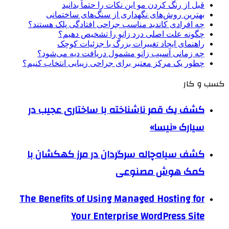
قبل از رنگ کردن مو این نکات را حتماً بدانید
بهترین روش‌های نگهداری از سنگ‌های ساختمانی
چه افرادی کاندید مناسب جراحی افتادگی پلک هستند؟
چگونه علت اصلی درد زانو را تشخیص دهیم؟
راهنمای ایجاد تغییرات بزرگ با جزئیات کوچک
چه زمانی آسیب زانو مشمول دریافت دیه می‌شود؟
چطور یک مرکز معتبر برای جراحی زیبایی انتخاب کنیم؟
کسب و کار
کشف یک قمر ناشناخته با ساختاری عجیب در
سیارک «نیسا»
کشف سیاه‌چاله سرگردان در مرز کهکشان با
کمک هوش مصنوعی
The Benefits of Using Managed Hosting for
Your Enterprise WordPress Site