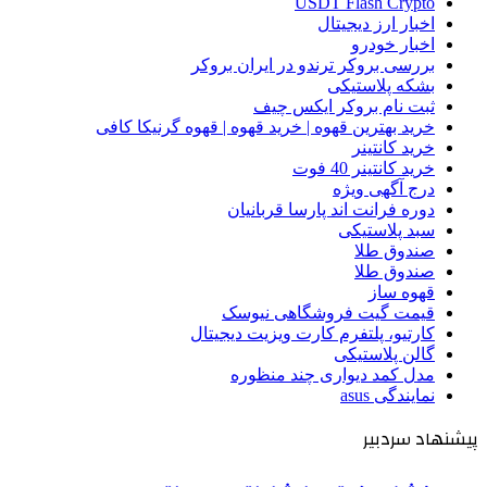
USDT Flash Crypto
اخبار ارز دیجیتال
اخبار خودرو
بررسی بروکر ترندو در ایران بروکر
بشکه پلاستیکی
ثبت نام بروکر ایکس چیف
خرید بهترین قهوه | خرید قهوه | قهوه گرنیکا کافی
خرید کانتینر
خرید کانتینر 40 فوت
درج آگهی ویژه
دوره فرانت اند پارسا قربانیان
سبد پلاستیکی
صندوق طلا
صندوق طلا
قهوه ساز
قیمت گیت فروشگاهی نیوسک
کارتیو، پلتفرم کارت ویزیت دیجیتال
گالن پلاستیکی
مدل کمد دیواری چند منظوره
نمایندگی asus
پیشنهاد سردبیر