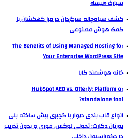
سیارک «نیسا»
کشف سیاه‌چاله سرگردان در مرز کهکشان با
کمک هوش مصنوعی
The Benefits of Using Managed Hosting for
Your Enterprise WordPress Site
خانه هوشمند کایا
HubSpot AEO vs. Otterly: Platform or
standalone tool?
انواع قاب بندی دیوار با گچبری پیش ساخته پلی
یورتان دکارت؛ تحولی لوکس، فوری و بدون تخریب
در دکوراسیون داخلی