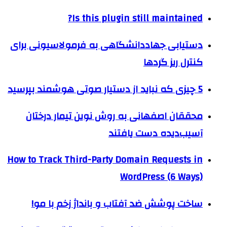
Is this plugin still maintained?
دستیابی جهاددانشگاهی به فرمولاسیونی برای
کنترل ریز گردها
5 چیزی که نباید از دستیار صوتی هوشمند بپرسید
محققان اصفهانی به روش‌ نوین تیمار درختان
آسیب‌دیده دست یافتند
How to Track Third-Party Domain Requests in
WordPress (6 Ways)
ساخت پوشش ضد آفتاب و بانداژ زخم با مو!