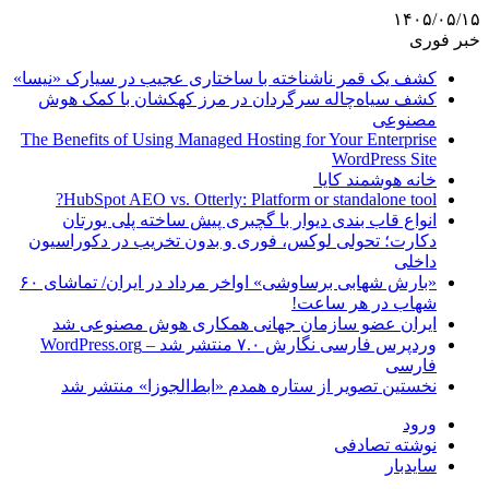
۱۴۰۵/۰۵/۱۵
خبر فوری
کشف یک قمر ناشناخته با ساختاری عجیب در سیارک «نیسا»
کشف سیاه‌چاله سرگردان در مرز کهکشان با کمک هوش
مصنوعی
The Benefits of Using Managed Hosting for Your Enterprise
WordPress Site
خانه هوشمند کایا
HubSpot AEO vs. Otterly: Platform or standalone tool?
انواع قاب بندی دیوار با گچبری پیش ساخته پلی یورتان
دکارت؛ تحولی لوکس، فوری و بدون تخریب در دکوراسیون
داخلی
«بارش شهابی برساوشی» اواخر مرداد در ایران/ تماشای ۶۰
شهاب در هر ساعت!
ایران عضو سازمان جهانی همکاری هوش مصنوعی شد
وردپرس فارسی نگارش ۷.۰ منتشر شد – WordPress.org
فارسی
نخستین تصویر از ستاره همدم «ابط‌الجوزا» منتشر شد
ورود
نوشته تصادفی
سایدبار