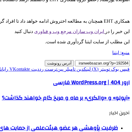
همکاری EHT همچنان به مطالعه اختروش ادامه خواهد داد تا افراد گروه بتوانند بهتر درک کنند که چگونه درونی‌ترین ویژگی‌های جت و ارتباط آنها با تولید فوتون‌های پرانرژی در طول زمان تغییر می‌کند.
این خبر را در
ایران وب سازان مرجع وب و فناوری
دنبال کنید
این مطلب از سایت ایتنا گردآوری شده است.
منبع: ایتنا
آدرس رونوشت
فیس بوک
توییتر (X)
لینکدین
‫تامبلر
‫پین‌ترست
‫رددیت
‫VKontakte
رایان
ارور 404 | WordPress.org فارسی
«آپولو» و «والکری» بر ماه و مریخ گام خواهند گذاشت؟
آحرین اخبار
ظرفیت پژوهشی هر عضو هیئت‌علمی از حمایت های ب