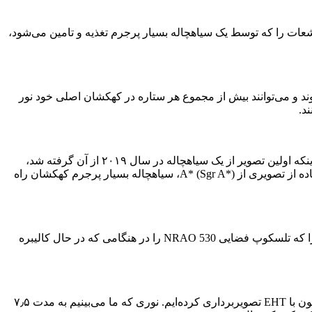
عات را که توسط یک سیاهچاله بسیار پرجرم تغذیه و تامین می‌شود،
 و می‌توانند بیش از مجموع هر ستاره در کهکشان اصلی خود نور
د.
این اختروش تازه تصویربرداری شده که در قلب کهکشان NRAO 530 کمین کرده و توسط تلسکوپ افق رویداد (EHT) گرفته شده، به دلیل اینکه اولین تصویر از یک سیاهچاله در سال ۲۰۱۹ از آن گرفته شد،
بسیار مشهور است. تیم همکاری EHT تصویر این سیاهچاله را پیگیری کرد. سیاهچاله ابَر پرجرم در قلب کهکشان مسیه ۸۷ (M87) را با استفاده از تصویری از A* (Sgr A*)، سیاهچاله بسیار پرجرم کهکشان راه
با این حال، رصد اخیر بسیار ویژه است؛ زیرا در ماه آوریل سال ۲۰۱۷ انجام شد، یعنی قبل از اینکه EHT سیاهچاله M87 یا Sgr A* را ببیند؛ چرا که تلسکوپ فضایی NRAO 530 را در هنگامی که در حال کالیبره
ماسیک ویلگوس (عضو تیم همکاری EHT و محقق موسسه پلانک برای نجوم رادیویی) می‌گوید: «این همچنین دورترین جسمی است که ما تاکنون با EHT تصویربرداری کرده‌ایم. نوری که ما می‌بینیم به مدت ۷٫۵