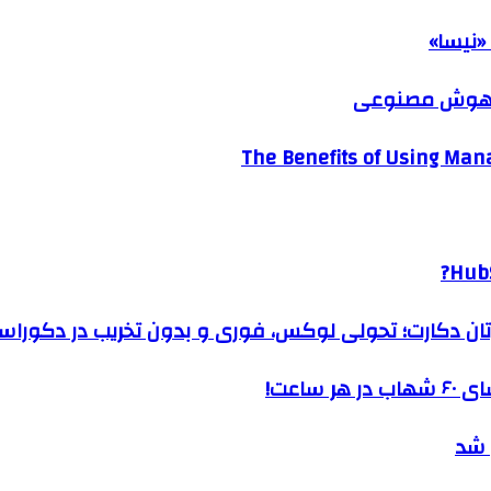
«نیسا»
ک هوش مصنوعی
The Benefits of Using Mana
HubS
رتان دکارت؛ تحولی لوکس، فوری و بدون تخریب در دکوراس
ساعت!
 شد