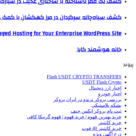
کشف یک قمر ناشناخته با ساختاری عجیب در سیارک 
کشف سیاه‌چاله سرگردان در مرز کهکشان با کم
ged Hosting for Your Enterprise WordPress Site
خانه هوشمند کایا
پیوند
Flash USDT CRYPTO TRANSFERS
USDT Flash Crypto
اخبار ارز دیجیتال
اخبار خودرو
بررسی بروکر ترندو در ایران بروکر
بشکه پلاستیکی
ثبت نام بروکر ایکس چیف
خرید بهترین قهوه | خرید قهوه | قهوه گرنیکا کافی
خرید کانتینر
خرید کانتینر 40 فوت
درج آگهی ویژه