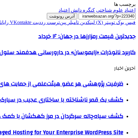
برچسب ها
اعتیاد
علوم شناختی
کنگره دانش اعتیاد
آدرس رونوشت
فیس بوک
توییتر (X)
لینکدین
‫تامبلر
‫پین‌ترست
‫رددیت
‫VKontakte
رایان
جدیدترین قیمت رمزارزها در جهان: ۱۶ خرداد
کاربرد نانوذرات «زایموسان» در دارورسانی هدفمند سلو
آحرین اخبار
ظرفیت پژوهشی هر عضو هیئت‌علمی از حمایت های ب
کشف یک قمر ناشناخته با ساختاری عجیب در سیارک 
کشف سیاه‌چاله سرگردان در مرز کهکشان با کم
ged Hosting for Your Enterprise WordPress Site