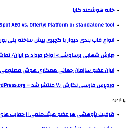
خانه هوشمند کایا
pot AEO vs. Otterly: Platform or standalone tool?
انواع قاب بندی دیوار با گچبری پیش ساخته پلی یو
«بارش شهابی برساوشی» اواخر مرداد در ایران/ تماشای ۶۰ شهاب در هر 
ایران عضو سازمان جهانی همکاری هوش مصنوعی
وردپرس فارسی نگارش ۷.۰ منتشر شد – WordPress.org فارسی
پربازدید
ظرفیت پژوهشی هر عضو هیئت‌علمی از حمایت های ب