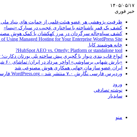
۱۴۰۵/۰۵/۱۷
خبر فوری
ظرفیت پژوهشی هر عضو هیئت‌علمی از حمایت های بنیاد ملی 
کشف یک قمر ناشناخته با ساختاری عجیب در سیارک «نیسا»
کشف سیاه‌چاله سرگردان در مرز کهکشان با کمک هوش مصن
 of Using Managed Hosting for Your Enterprise WordPress Site
خانه هوشمند کایا
HubSpot AEO vs. Otterly: Platform or standalone tool?
انواع قاب بندی دیوار با گچبری پیش ساخته پلی یورتان دکارت
«بارش شهابی برساوشی» اواخر مرداد در ایران/ تماشای ۶۰ شهاب در هر ساعت!
ایران عضو سازمان جهانی همکاری هوش مصنوعی شد
وردپرس فارسی نگارش ۷.۰ منتشر شد – WordPress.org فارسی
ورود
نوشته تصادفی
سایدبار
منو