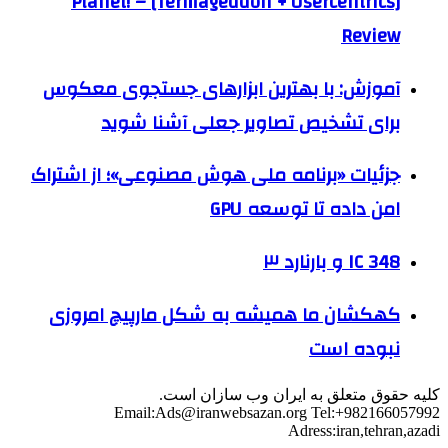
Planet! – [Termageddon + Usercentrics]
Review
آموزش: با بهترین ابزارهای جستجوی معکوس
برای تشخیص تصاویر جعلی آشنا شوید
جزئیات «برنامه ملی هوش مصنوعی»؛ از اشتراک
امن داده تا توسعه GPU
IC 348 و بارنارد ۳
کهکشان ما همیشه به شکل مارپیچ امروزی
نبوده است
کلیه حقوق متعلق به ایران وب سازان است.
Email:
Ads@iranwebsazan.org
Tel:+982166057992
Adress:iran,tehran,azadi