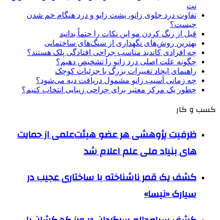
نت
تفاوت درد جلوی زانو، پشت زانو و درد هنگام خم شدن
چیست؟
قبل از رنگ کردن مو این نکات را حتماً بدانید
بهترین روش‌های نگهداری از سنگ‌های ساختمانی
چه افرادی کاندید مناسب جراحی افتادگی پلک هستند؟
چگونه علت اصلی درد زانو را تشخیص دهیم؟
راهنمای ایجاد تغییرات بزرگ با جزئیات کوچک
چه زمانی آسیب زانو مشمول دریافت دیه می‌شود؟
چطور یک مرکز معتبر برای جراحی زیبایی انتخاب کنیم؟
کسب و کار
ظرفیت پژوهشی هر عضو هیئت‌علمی از حمایت
های بنیاد ملی علم اعلام شد
کشف یک قمر ناشناخته با ساختاری عجیب در
سیارک «نیسا»
کشف سیاه‌چاله سرگردان در مرز کهکشان با