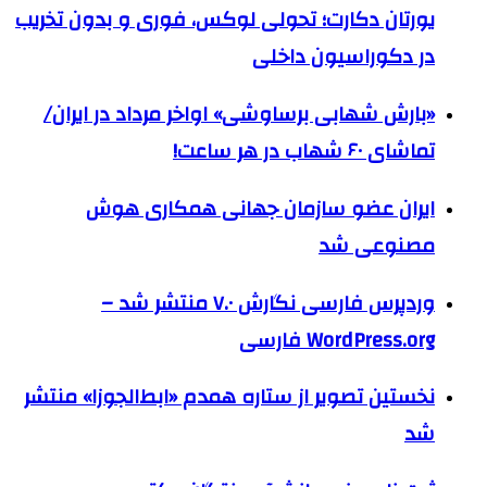
یورتان دکارت؛ تحولی لوکس، فوری و بدون تخریب
در دکوراسیون داخلی
«بارش شهابی برساوشی» اواخر مرداد در ایران/
تماشای ۶۰ شهاب در هر ساعت!
ایران عضو سازمان جهانی همکاری هوش
مصنوعی شد
وردپرس فارسی نگارش ۷.۰ منتشر شد –
WordPress.org فارسی
نخستین تصویر از ستاره همدم «ابط‌الجوزا» منتشر
شد