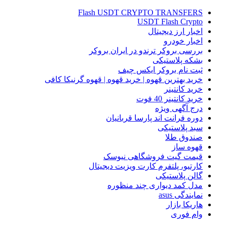
Flash USDT CRYPTO TRANSFERS
USDT Flash Crypto
اخبار ارز دیجیتال
اخبار خودرو
بررسی بروکر ترندو در ایران بروکر
بشکه پلاستیکی
ثبت نام بروکر ایکس چیف
خرید بهترین قهوه | خرید قهوه | قهوه گرنیکا کافی
خرید کانتینر
خرید کانتینر 40 فوت
درج آگهی ویژه
دوره فرانت اند پارسا قربانیان
سبد پلاستیکی
صندوق طلا
قهوه ساز
قیمت گیت فروشگاهی نیوسک
کارتیو، پلتفرم کارت ویزیت دیجیتال
گالن پلاستیکی
مدل کمد دیواری چند منظوره
نمایندگی asus
هاریکا بازار
وام فوری