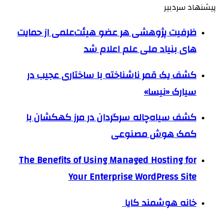
پیشنهاد سردبیر
ظرفیت پژوهشی هر عضو هیئت‌علمی از حمایت
های بنیاد ملی علم اعلام شد
کشف یک قمر ناشناخته با ساختاری عجیب در
سیارک «نیسا»
کشف سیاه‌چاله سرگردان در مرز کهکشان با
کمک هوش مصنوعی
The Benefits of Using Managed Hosting for
Your Enterprise WordPress Site
خانه هوشمند کایا