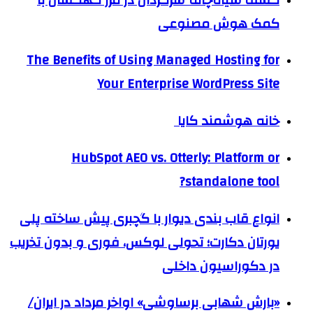
کمک هوش مصنوعی
The Benefits of Using Managed Hosting for
Your Enterprise WordPress Site
خانه هوشمند کایا
HubSpot AEO vs. Otterly: Platform or
standalone tool?
انواع قاب بندی دیوار با گچبری پیش ساخته پلی
یورتان دکارت؛ تحولی لوکس، فوری و بدون تخریب
در دکوراسیون داخلی
«بارش شهابی برساوشی» اواخر مرداد در ایران/