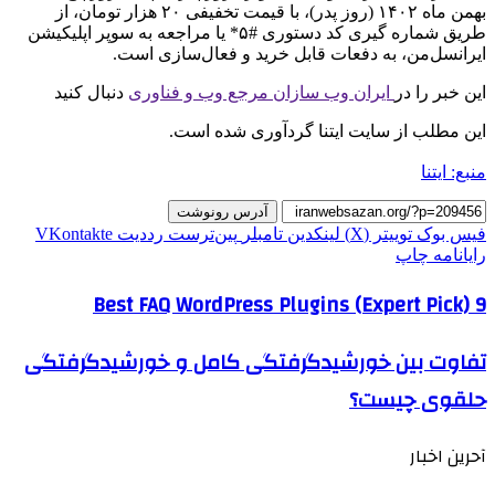
بهمن ماه ۱۴۰۲ (روز پدر)، با قیمت تخفیفی ۲۰ هزار تومان، از
طریق شماره گیری کد دستوری #۵* یا مراجعه به سوپر اپلیکیشن
ایرانسل‌من، به دفعات قابل خرید و فعال‌سازی است.
این خبر را در
ایران وب سازان مرجع وب و فناوری
دنبال کنید
این مطلب از سایت ایتنا گردآوری شده است.
منبع: ایتنا
آدرس رونوشت
فیس بوک
توییتر (X)
لینکدین
‫تامبلر
‫پین‌ترست
‫رددیت
‫VKontakte
رایانامه
چاپ
9 Best FAQ WordPress Plugins (Expert Pick)
تفاوت بین خورشیدگرفتگی کامل و خورشیدگرفتگی
حلقوی چیست؟
آحرین اخبار