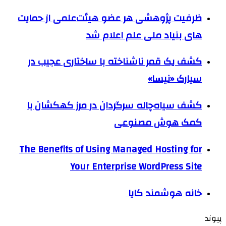
ظرفیت پژوهشی هر عضو هیئت‌علمی از حمایت
های بنیاد ملی علم اعلام شد
کشف یک قمر ناشناخته با ساختاری عجیب در
سیارک «نیسا»
کشف سیاه‌چاله سرگردان در مرز کهکشان با
کمک هوش مصنوعی
The Benefits of Using Managed Hosting for
Your Enterprise WordPress Site
خانه هوشمند کایا
پیوند