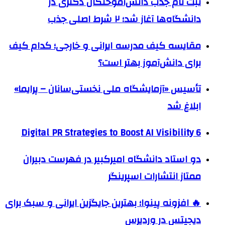
ثبت نام جذب دانش‌آموختگان دکتری در
دانشگاه‌ها آغاز شد؛ ۲ شرط اصلی جذب
مقایسه کیف مدرسه ایرانی و خارجی؛ کدام کیف
برای دانش‌آموز بهتر است؟
تأسیس «آزمایشگاه ملی نخستی‌سانان – پرایما»
ابلاغ شد
6 Digital PR Strategies to Boost AI Visibility
دو استاد دانشگاه امیرکبیر در فهرست دبیران
ممتاز انتشارات اسپرینگر
🔥 افزونه پینوا؛ بهترین جایگزین ایرانی و سبک برای
دیجیتس در وردپرس