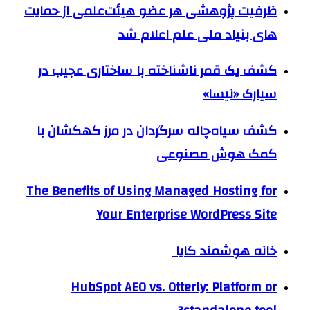
ظرفیت پژوهشی هر عضو هیئت‌علمی از حمایت
های بنیاد ملی علم اعلام شد
کشف یک قمر ناشناخته با ساختاری عجیب در
سیارک «نیسا»
کشف سیاه‌چاله سرگردان در مرز کهکشان با
کمک هوش مصنوعی
The Benefits of Using Managed Hosting for
Your Enterprise WordPress Site
خانه هوشمند کایا
HubSpot AEO vs. Otterly: Platform or