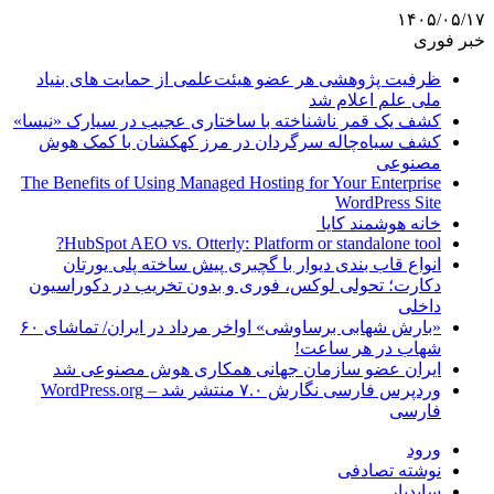
۱۴۰۵/۰۵/۱۷
خبر فوری
ظرفیت پژوهشی هر عضو هیئت‌علمی از حمایت های بنیاد
ملی علم اعلام شد
کشف یک قمر ناشناخته با ساختاری عجیب در سیارک «نیسا»
کشف سیاه‌چاله سرگردان در مرز کهکشان با کمک هوش
مصنوعی
The Benefits of Using Managed Hosting for Your Enterprise
WordPress Site
خانه هوشمند کایا
HubSpot AEO vs. Otterly: Platform or standalone tool?
انواع قاب بندی دیوار با گچبری پیش ساخته پلی یورتان
دکارت؛ تحولی لوکس، فوری و بدون تخریب در دکوراسیون
داخلی
«بارش شهابی برساوشی» اواخر مرداد در ایران/ تماشای ۶۰
شهاب در هر ساعت!
ایران عضو سازمان جهانی همکاری هوش مصنوعی شد
وردپرس فارسی نگارش ۷.۰ منتشر شد – WordPress.org
فارسی
ورود
نوشته تصادفی
سایدبار