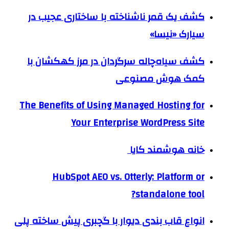
کشف یک قمر ناشناخته با ساختاری عجیب در
سیارک «نیسا»
کشف سیاه‌چاله سرگردان در مرز کهکشان با
کمک هوش مصنوعی
The Benefits of Using Managed Hosting for
Your Enterprise WordPress Site
خانه هوشمند کایا
HubSpot AEO vs. Otterly: Platform or
standalone tool?
انواع قاب بندی دیوار با گچبری پیش ساخته پلی