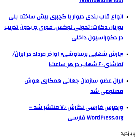
standalone tool?
انواع قاب بندی دیوار با گچبری پیش ساخته پلی
یورتان دکارت؛ تحولی لوکس، فوری و بدون تخریب
در دکوراسیون داخلی
«بارش شهابی برساوشی» اواخر مرداد در ایران/
تماشای ۶۰ شهاب در هر ساعت!
ایران عضو سازمان جهانی همکاری هوش
مصنوعی شد
وردپرس فارسی نگارش ۷.۰ منتشر شد –
WordPress.org فارسی
پربازدید