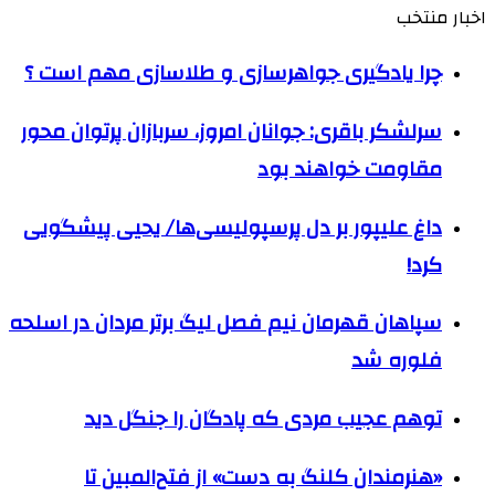
اخبار منتخب
چرا یادگیری جواهرسازی و طلاسازی مهم است ؟
سرلشکر باقری: جوانان امروز، سربازان پرتوان محور
مقاومت خواهند بود
داغ علیپور بر دل پرسپولیسی‌ها/ یحیی پیشگویی
کرد!
سپاهان قهرمان نیم فصل لیگ برتر مردان در اسلحه
فلوره شد
توهم عجیب مردی که پادگان را جنگل دید
«هنرمندان کلنگ به دست» از فتح‌المبین تا