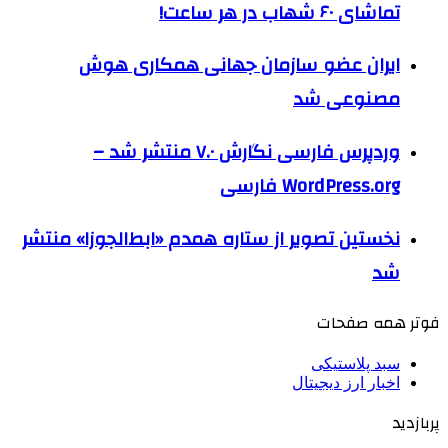
تماشای ۶۰ شهاب در هر ساعت!
ایران عضو سازمان جهانی همکاری هوش
مصنوعی شد
وردپرس فارسی نگارش ۷.۰ منتشر شد –
WordPress.org فارسی
نخستین تصویر از ستاره همدم «ابط‌الجوزا» منتشر
شد
فوتر همه صفحات
سبد پلاستیکی
اخبار ارز دیجیتال
پربازدید