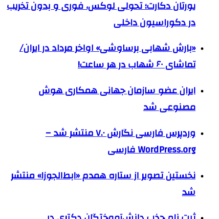
یورتان دکارت؛ تحولی لوکس، فوری و بدون تخریب
در دکوراسیون داخلی
«بارش شهابی برساوشی» اواخر مرداد در ایران/
تماشای ۶۰ شهاب در هر ساعت!
ایران عضو سازمان جهانی همکاری هوش
مصنوعی شد
وردپرس فارسی نگارش ۷.۰ منتشر شد –
WordPress.org فارسی
نخستین تصویر از ستاره همدم «ابط‌الجوزا» منتشر
شد
ثبت نام جذب دانش‌آموختگان دکتری در