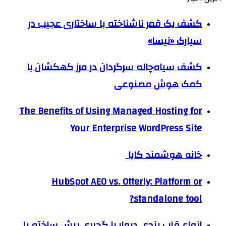
کشف یک قمر ناشناخته با ساختاری عجیب در
سیارک «نیسا»
کشف سیاه‌چاله سرگردان در مرز کهکشان با
کمک هوش مصنوعی
The Benefits of Using Managed Hosting for
Your Enterprise WordPress Site
خانه هوشمند کایا
HubSpot AEO vs. Otterly: Platform or
standalone tool?
انواع قاب بندی دیوار با گچبری پیش ساخته پلی