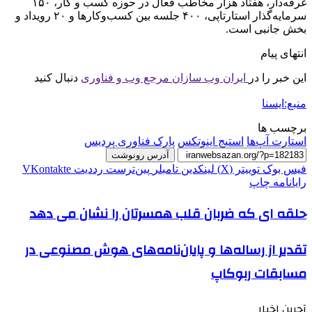
غرفه‌دار، هفتاد هزار مخاطب فعال در حوزه کسب و کار، ۱۵۰
سرمایه‌گذار استارتاپی، ۴۰۰ جلسه بین کسب‌وکارها و ۲۰ رویداد و
بخش جانبی‌ است.
انتهای پیام
این خبر را در
ایران وب سازان مرجع وب و فناوری
دنبال کنید
منبع:ایسنا
برچسب ها
استارت آپ‌ها
استیج اینوتکس
پارک فناوری پردیس
آدرس رونوشت
فیس بوک
توییتر (X)
لینکدین
‫تامبلر
‫پین‌ترست
‫رددیت
‫VKontakte
رایانامه
چاپ
حلقه ای که ضربان قلب همسرتان را نشان می دهد
تقدیر از رساله‌ها و پایان‌نامه‌های هوش مصنوعی در
مسابقات ربوکاپ
آحرین اخبار