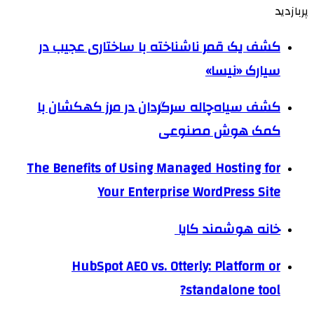
پربازدید
کشف یک قمر ناشناخته با ساختاری عجیب در
سیارک «نیسا»
کشف سیاه‌چاله سرگردان در مرز کهکشان با
کمک هوش مصنوعی
The Benefits of Using Managed Hosting for
Your Enterprise WordPress Site
خانه هوشمند کایا
HubSpot AEO vs. Otterly: Platform or
standalone tool?