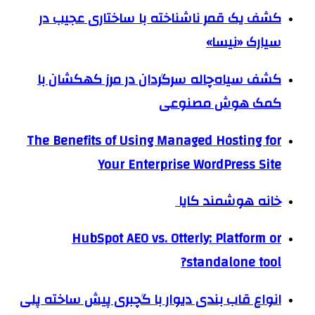
کشف یک قمر ناشناخته با ساختاری عجیب در
سیارک «نیسا»
کشف سیاه‌چاله سرگردان در مرز کهکشان با
کمک هوش مصنوعی
The Benefits of Using Managed Hosting for
Your Enterprise WordPress Site
خانه هوشمند کایا
HubSpot AEO vs. Otterly: Platform or
standalone tool?
انواع قاب بندی دیوار با گچبری پیش ساخته پلی