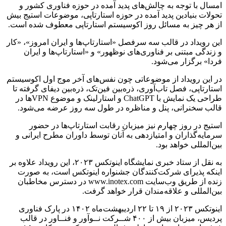
امسال با توجه به چالش‌های پدید آمده در حوزه فناوری کشور و
تحولات بنیادین پدید آمده در حوزه استارتاپی، موضوعات استیج بیش
از هر چیز به مسائل روز اکوسیستم استارتاپی معطوف شده است.
این رویداد در قالب سه سرفصل «استارتاپ‌ها و ایران امروز»، «کار
و زندگی مبتنی بر فناوری‌های نوظهور» و «استارتاپ‌ها و ایران
فردا» برگزار می‌شود.
در این رویداد از موضوعاتی چون نفس‌های آخر موج اول اکوسیستم
استارتاپی، فصل تاب‌آوری، ذره‌بین فین‌تک، ذره‌بین دیفای گرفته تا
طراحی یک نمایش با ChatGPT و استارلینک و موضوع VPNها در
قالب سخنرانی، پنل و مناظره در طول سه روز عرضه می‌شود.
استیج در روز چهارم نیز میزبان رقابت استارتاپ‌ها در حضور
سرمایه‌گذاران و امتیازدهی به آنان توسط داوران مطرح ایرانی و
بین‌المللی خواهد بود.
به نقل از ستاد خبری نمایشگاه اینوتکس ۲۰۲۳، این رویداد علاوه بر
اینکه پذیرای شرکت‌کنندگان جشنواره اینوتکس است، به صورت
زنده از طریق وب‌سایت www.inotex.com در دسترس مخاطبان
بین‌المللی و علاقه‌مندان قرار خواهد گرفت.
اینوتکس ۲۰۲۳ از ۱۹ تا ۲۲ اردیبهشت‌ماه ۱۴۰۲ در پارک فناوری
پردیس، میزبان بیش از ۴۰۰ شــرکت نــوآور و فنــاور در قالب