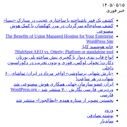
۱۴۰۵/۰۵/۱۵
خبر فوری
کشف یک قمر ناشناخته با ساختاری عجیب در سیارک «نیسا»
کشف سیاه‌چاله سرگردان در مرز کهکشان با کمک هوش
مصنوعی
The Benefits of Using Managed Hosting for Your Enterprise
WordPress Site
خانه هوشمند کایا
HubSpot AEO vs. Otterly: Platform or standalone tool?
انواع قاب بندی دیوار با گچبری پیش ساخته پلی یورتان
دکارت؛ تحولی لوکس، فوری و بدون تخریب در دکوراسیون
داخلی
«بارش شهابی برساوشی» اواخر مرداد در ایران/ تماشای ۶۰
شهاب در هر ساعت!
ایران عضو سازمان جهانی همکاری هوش مصنوعی شد
وردپرس فارسی نگارش ۷.۰ منتشر شد – WordPress.org
فارسی
نخستین تصویر از ستاره همدم «ابط‌الجوزا» منتشر شد
ورود
نوشته تصادفی
سایدبار