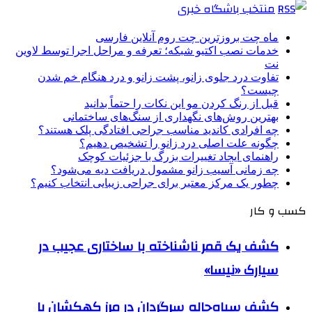
منتخب باشگاه خبری
ماه چت بروزترین چت روم آنلاین فارسی
خدمات نصب اکتیو شبکه؛ تعرفه و مراحل اجرا توسط لاوین
نت
تفاوت درد جلوی زانو، پشت زانو و درد هنگام خم شدن
چیست؟
قبل از رنگ کردن مو این نکات را حتماً بدانید
بهترین روش‌های نگهداری از سنگ‌های ساختمانی
چه افرادی کاندید مناسب جراحی افتادگی پلک هستند؟
چگونه علت اصلی درد زانو را تشخیص دهیم؟
راهنمای ایجاد تغییرات بزرگ با جزئیات کوچک
چه زمانی آسیب زانو مشمول دریافت دیه می‌شود؟
چطور یک مرکز معتبر برای جراحی زیبایی انتخاب کنیم؟
کسب و کار
کشف یک قمر ناشناخته با ساختاری عجیب در
سیارک «نیسا»
کشف سیاه‌چاله سرگردان در مرز کهکشان با