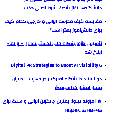
دانشگاه‌ها آغاز شد؛ ۲ شرط اصلی جذب
مقایسه کیف مدرسه ایرانی و خارجی؛ کدام کیف
برای دانش‌آموز بهتر است؟
تأسیس «آزمایشگاه ملی نخستی‌سانان – پرایما»
ابلاغ شد
6 Digital PR Strategies to Boost AI Visibility
دو استاد دانشگاه امیرکبیر در فهرست دبیران
ممتاز انتشارات اسپرینگر
🔥 افزونه پینوا؛ بهترین جایگزین ایرانی و سبک برای
دیجیتس در وردپرس