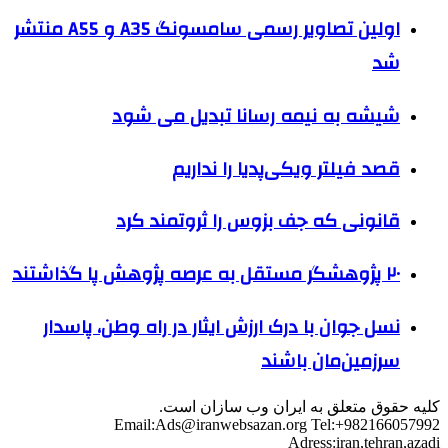
اولین تصاویر رسمی سامسونگ A35 و A55 منتشر
شد
شیشه به نیمه رسانا تبدیل می شود
قصد فیلتر ویکی‌پدیا را نداریم
قانونی که جف بزوس را ثروتمند کرد
۲۰ پژوهشگر مستقل به عرصه پژوهش پا گذاشتند
نسل جوان با درک ارزش ایثار در راه وطن، پاسدار
سرزمین‌مان باشند
کلیه حقوق متعلق به ایران وب سازان است.
Email:
Ads@iranwebsazan.org
Tel:+982166057992
Adress:iran,tehran,azadi