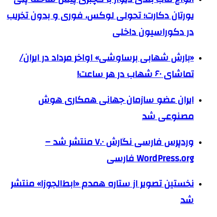
یورتان دکارت؛ تحولی لوکس، فوری و بدون تخریب
در دکوراسیون داخلی
«بارش شهابی برساوشی» اواخر مرداد در ایران/
تماشای ۶۰ شهاب در هر ساعت!
ایران عضو سازمان جهانی همکاری هوش
مصنوعی شد
وردپرس فارسی نگارش ۷.۰ منتشر شد –
WordPress.org فارسی
نخستین تصویر از ستاره همدم «ابط‌الجوزا» منتشر
شد