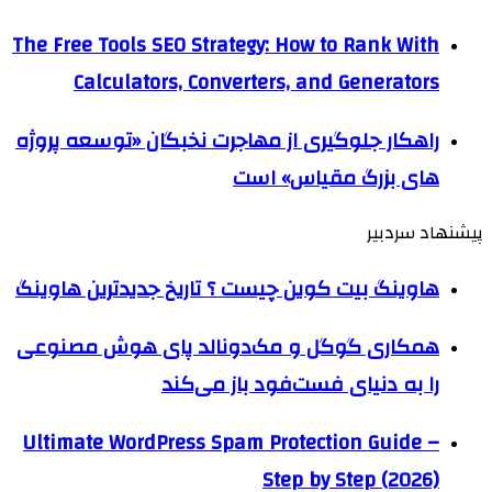
The Free Tools SEO Strategy: How to Rank With
Calculators, Converters, and Generators
راهکار جلوگیری از مهاجرت نخبگان «توسعه پروژه
های بزرگ مقیاس» است
پیشنهاد سردبیر
هاوینگ بیت کوین چیست ؟ تاریخ جدیدترین هاوینگ
همکاری گوگل و مک‌دونالد پای هوش مصنوعی
را به دنیای فست‌فود باز می‌کند
Ultimate WordPress Spam Protection Guide –
Step by Step (2026)