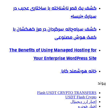
کشف یک قمر ناشناخته با ساختاری عجیب در
سیارک «نیسا»
کشف سیاه‌چاله سرگردان در مرز کهکشان با
کمک هوش مصنوعی
The Benefits of Using Managed Hosting for
Your Enterprise WordPress Site
خانه هوشمند کایا
پیوند
Flash USDT CRYPTO TRANSFERS
USDT Flash Crypto
اخبار ارز دیجیتال
اخبار خودرو