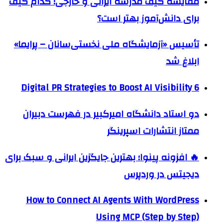
مقایسه کیف مدرسه ایرانی و خارجی؛ کدام کیف
برای دانش‌آموز بهتر است؟
تأسیس «آزمایشگاه ملی نخستی‌سانان – پرایما»
ابلاغ شد
6 Digital PR Strategies to Boost AI Visibility
دو استاد دانشگاه امیرکبیر در فهرست دبیران
ممتاز انتشارات اسپرینگر
🔥 افزونه پینوا؛ بهترین جایگزین ایرانی و سبک برای
دیجیتس در وردپرس
How to Connect AI Agents With WordPress
Using MCP (Step by Step)