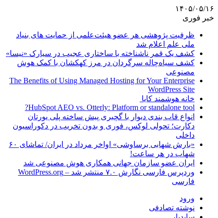
۱۴۰۵/۰۵/۱۶
خبر فوری
ظرفیت پژوهشی هر عضو هیئت‌علمی از حمایت های بنیاد
ملی علم اعلام شد
کشف یک قمر ناشناخته با ساختاری عجیب در سیارک «نیسا»
کشف سیاه‌چاله سرگردان در مرز کهکشان با کمک هوش
مصنوعی
The Benefits of Using Managed Hosting for Your Enterprise
WordPress Site
خانه هوشمند کایا
HubSpot AEO vs. Otterly: Platform or standalone tool?
انواع قاب بندی دیوار با گچبری پیش ساخته پلی یورتان
دکارت؛ تحولی لوکس، فوری و بدون تخریب در دکوراسیون
داخلی
«بارش شهابی برساوشی» اواخر مرداد در ایران/ تماشای ۶۰
شهاب در هر ساعت!
ایران عضو سازمان جهانی همکاری هوش مصنوعی شد
وردپرس فارسی نگارش ۷.۰ منتشر شد – WordPress.org
فارسی
ورود
نوشته تصادفی
سایدبار