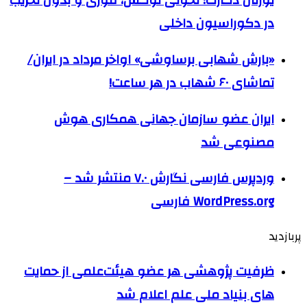
یورتان دکارت؛ تحولی لوکس، فوری و بدون تخریب
در دکوراسیون داخلی
«بارش شهابی برساوشی» اواخر مرداد در ایران/
تماشای ۶۰ شهاب در هر ساعت!
ایران عضو سازمان جهانی همکاری هوش
مصنوعی شد
وردپرس فارسی نگارش ۷.۰ منتشر شد –
WordPress.org فارسی
پربازدید
ظرفیت پژوهشی هر عضو هیئت‌علمی از حمایت
های بنیاد ملی علم اعلام شد