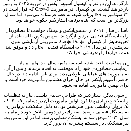
بازگردند: این دو نفر با کپسول اسپیس‌ایکس در فوریه ۲۰۲۵ به زمین
بازخواهند گشت. این کپسول، در مأموریت Crew-9 که قرار است در
۲۴ سپتامبر به ISS پرتاب شود، به فضا فرستاده می‌شود. اما سوال
بزرگ‌تر این است که آینده برنامه استارلاینر چگونه خواهد بود.
ناسا در سال ۲۰۱۴ از اسپیس‌ایکس و بوئینگ خواست تا فضانوردان
را به ایستگاه فضایی ببرد و بازگرداند. اسپیس‌ایکس با استفاده از
تجربه‌هایش از کپسول Cargo Dragon، مأموریتی آزمایشی بدون
سرنشین را در سال ۲۰۱۹ به ایستگاه فضایی انجام داد و موفق شد
همه معیارها را به‌درستی اجرا کند.
این موفقیت باعث شد تا اسپیس‌ایکس سال بعد اولین پرواز
آزمایشی فضانوردی خود را با موفقیت به انجام برساند و پس از آن،
به مأموریت‌های عملیاتی طولانی‌مدت برای ناسا ادامه داد. در حال
حاضر، اسپیس‌ایکس در حال اجرای هشتمین مأموریت خود است و
برای نهمین مأموریت آماده می‌شود.
از سوی دیگر، استارلاینر که طراحی جدیدی داشت، نیاز به تنظیمات
و اصلاحات زیادی پیدا کرد. اولین مأموریت آن در دسامبر ۲۰۱۹، که
یک پرواز آزمایشی بدون سرنشین بود، به دلیل مشکلات نرم‌افزاری
به ایستگاه فضایی نرسید. استارلاینر در دومین تلاش خود در ماه مه
سال ۲۰۲۲ موفق شد به ایستگاه فضایی برسد، اما در این مأموریت
نیز مشکلاتی در سیستم پیشرانه آن بروز کرد.