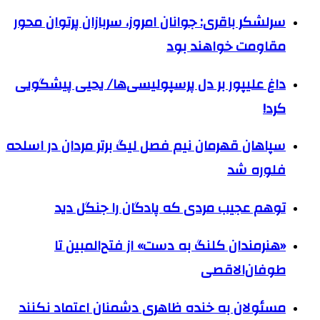
سرلشکر باقری: جوانان امروز، سربازان پرتوان محور
مقاومت خواهند بود
داغ علیپور بر دل پرسپولیسی‌ها/ یحیی پیشگویی
کرد!
سپاهان قهرمان نیم فصل لیگ برتر مردان در اسلحه
فلوره شد
توهم عجیب مردی که پادگان را جنگل دید
«هنرمندان کلنگ به دست» از فتح‌المبین تا
طوفان‌الاقصی
مسئولان به خنده ظاهری دشمنان اعتماد نکنند