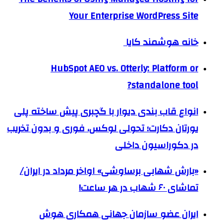
Your Enterprise WordPress Site
خانه هوشمند کایا
HubSpot AEO vs. Otterly: Platform or
standalone tool?
انواع قاب بندی دیوار با گچبری پیش ساخته پلی
یورتان دکارت؛ تحولی لوکس، فوری و بدون تخریب
در دکوراسیون داخلی
«بارش شهابی برساوشی» اواخر مرداد در ایران/
تماشای ۶۰ شهاب در هر ساعت!
ایران عضو سازمان جهانی همکاری هوش