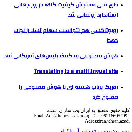
طرح ملی «سنجش کیفیت کالا» در روز جهانی
استاندارد رونمایی شد
روبوتاکسی هم نتوانست سهام تسلا را نجات
دهد!
هوش مصنوعی به کمک پلیس‌های آمریکایی آمد
Translating to a multilingual site
آمریکا پرتاب هسته ای با هوش مصنوعی را
ممنوع کرد
کلیه حقوق متعلق به ایران وب سازان است.
Email:
Ads@iranwebsazan.org
Tel:+982166057992
Adress:iran,tehran,azadi
فیس بوک
توییتر (X)
واتس آپ
تلگرام