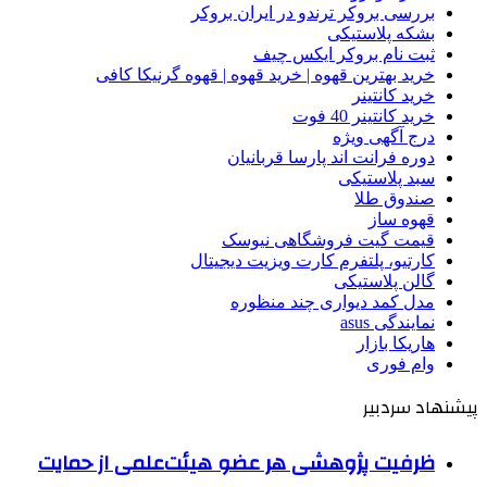
بررسی بروکر ترندو در ایران بروکر
بشکه پلاستیکی
ثبت نام بروکر ایکس چیف
خرید بهترین قهوه | خرید قهوه | قهوه گرنیکا کافی
خرید کانتینر
خرید کانتینر 40 فوت
درج آگهی ویژه
دوره فرانت اند پارسا قربانیان
سبد پلاستیکی
صندوق طلا
قهوه ساز
قیمت گیت فروشگاهی نیوسک
کارتیو، پلتفرم کارت ویزیت دیجیتال
گالن پلاستیکی
مدل کمد دیواری چند منظوره
نمایندگی asus
هاریکا بازار
وام فوری
پیشنهاد سردبیر
ظرفیت پژوهشی هر عضو هیئت‌علمی از حمایت