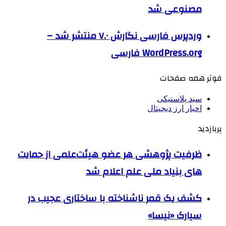
مصنوعی شد
وردپرس فارسی نگارش ۷.۰ منتشر شد –
WordPress.org فارسی
فوتر همه صفحات
سبد پلاستیکی
اخبار ارز دیجیتال
پربازدید
ظرفیت پژوهشی هر عضو هیئت‌علمی از حمایت
های بنیاد ملی علم اعلام شد
کشف یک قمر ناشناخته با ساختاری عجیب در
سیارک «نیسا»