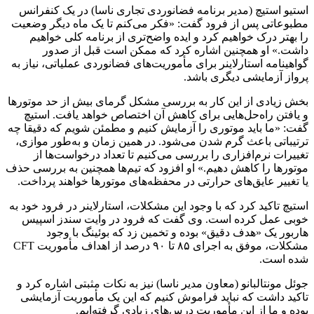
استیو استیچ (مدیر برنامه فضانوردی تجاری ناسا) در یک کنفرانس
مطبوعاتی پس از فرود گفت: «فکر می‌کنم تا یک ماه دیگر وضعیت
را بهتر درک خواهیم کرد و ایده واضح‌تری از برنامه کلی خواهیم
داشت.» او همچنین اشاره کرد که ممکن است قبل از صدور
گواهینامه استارلاینر برای مأموریت‌های فضانوردی عملیاتی، نیاز به
پرواز آزمایشی دیگری باشد.
بخش زیادی از این کار به بررسی مشکل گرمای بیش از حد موتورها
و یافتن راه‌حل‌هایی برای کاهش آن اختصاص خواهد یافت. استیچ
گفت: «ما باید موتوری را آزمایش کنیم و مطمئن شویم که دقیقا چه
ترتیباتی باعث گرم شدن می‌شود. در همین زمان و به‌طور موازی،
تغییرات نرم‌افزاری را بررسی می‌کنیم تا تعداد درخواست‌ها از
موتورها را کاهش دهیم.» او افزود که تیم‌ها همچنین به بررسی حذف
یا تغییر عایق‌های حرارتی در محفظه‌های موتورها خواهند پرداخت.
استیچ تاکید کرد که با وجود این مشکلات، استارلاینر در فرود خود به
خوبی عمل کرده است. وی گفت که فرود در وایت سندز اسپیس
هاربور یک «هدف دقیق» بوده و تخمین زد که بوئینگ با وجود
مشکلات، موفق به اجرای ۸۵ تا ۹۰ درصد از اهداف مأموریت CFT
شده است.
جوئل مونتالبانو (معاون مدیر ناسا) نیز به نکات مثبتی اشاره کرد و
تاکید داشت که نباید فراموش کنیم که این یک مأموریت آزمایشی
بوده و ما از این مأموریت درس‌های زیادی گرفته‌ایم.