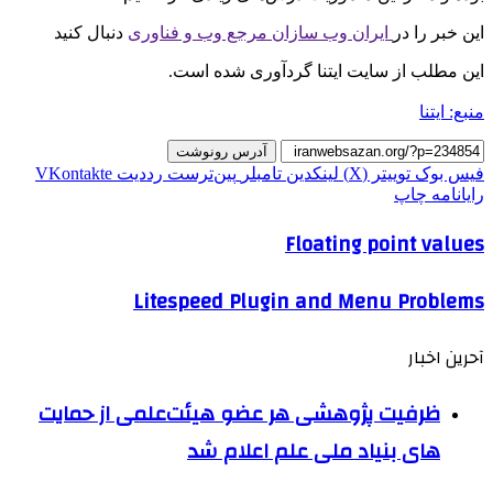
این خبر را در
ایران وب سازان مرجع وب و فناوری
دنبال کنید
این مطلب از سایت ایتنا گردآوری شده است.
منبع: ایتنا
آدرس رونوشت
فیس بوک
توییتر (X)
لینکدین
‫تامبلر
‫پین‌ترست
‫رددیت
‫VKontakte
رایانامه
چاپ
Floating point values
Litespeed Plugin and Menu Problems
آحرین اخبار
ظرفیت پژوهشی هر عضو هیئت‌علمی از حمایت
های بنیاد ملی علم اعلام شد