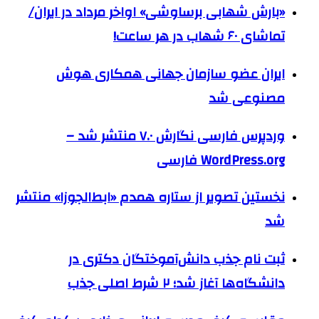
«بارش شهابی برساوشی» اواخر مرداد در ایران/
تماشای ۶۰ شهاب در هر ساعت!
ایران عضو سازمان جهانی همکاری هوش
مصنوعی شد
وردپرس فارسی نگارش ۷.۰ منتشر شد –
WordPress.org فارسی
نخستین تصویر از ستاره همدم «ابط‌الجوزا» منتشر
شد
ثبت نام جذب دانش‌آموختگان دکتری در
دانشگاه‌ها آغاز شد؛ ۲ شرط اصلی جذب