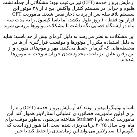
آزمایش پرواز خدمه (CFT) نیز بی‌عیب نبود؛ مشکلاتی از جمله نشت
هلیوم و خرابی در سیستم کنترل واکنش. پنج تا از ۲۸ موتور این
سیستم بلافاصله پس از پرتاب دچار نقص شدند. مأموریت CFT
قرار بود فقط ۱۰ روز طول بکشد، اما ناسا کپسول را به مدت سه
ماه در ایستگاه فضایی نگه داشت تا مشکلات موتورها بررسی شوند.
این مشکلات به نظر می‌رسد به دلیل گرمای بیش از حد باشند؛ شاید
به دلیل استفاده مکرر از موتورها و موقعیت قرارگیری آن‌ها در
محفظه‌هایی که گرما را حفظ می‌کنند. مهر و موم‌های متورم و از
بین رفتن عایق نیز باعث محدود شدن جریان سوخت به موتورها
شده‌اند.
ناسا و بوئینگ امیدوار بودند که آزمایش پرواز خدمه (CFT) راه را
برای اولین مأموریت فضانوردی عملیاتی استارلاینر هموار کند. این
مأموریت که به نام Starliner-1 شناخته می‌شود، به‌طور موقت برای
ماه اوت سال ۲۰۲۵ برنامه‌ریزی شده است. اما هنوز زود است که
بگوییم آیا استارلاینر می‌تواند این زمان‌بندی را حفظ کند یا خیر.