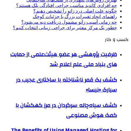
چه افرادی کاندید مناسب جراحی افتادگی پلک هستند؟
چگونه علت اصلی درد زانو را تشخیص دهیم؟
راهنمای ایجاد تغییرات بزرگ با جزئیات کوچک
چه زمانی آسیب زانو مشمول دریافت دیه می‌شود؟
چطور یک مرکز معتبر برای جراحی زیبایی انتخاب کنیم؟
کسب و کار
ظرفیت پژوهشی هر عضو هیئت‌علمی از حمایت
های بنیاد ملی علم اعلام شد
کشف یک قمر ناشناخته با ساختاری عجیب در
سیارک «نیسا»
کشف سیاه‌چاله سرگردان در مرز کهکشان با
کمک هوش مصنوعی
The Benefits of Using Managed Hosting for