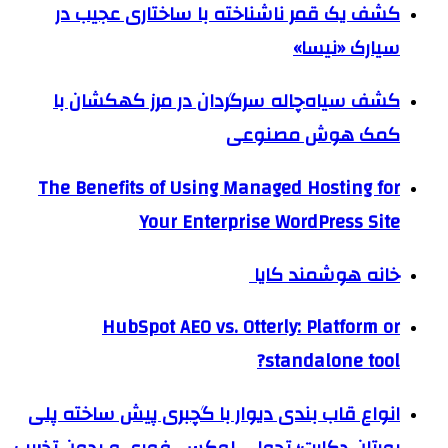
کشف یک قمر ناشناخته با ساختاری عجیب در
سیارک «نیسا»
کشف سیاه‌چاله سرگردان در مرز کهکشان با
کمک هوش مصنوعی
The Benefits of Using Managed Hosting for
Your Enterprise WordPress Site
خانه هوشمند کایا
HubSpot AEO vs. Otterly: Platform or
standalone tool?
انواع قاب بندی دیوار با گچبری پیش ساخته پلی