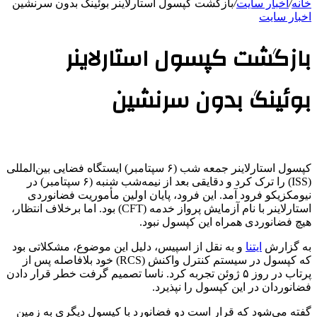
خانه
/
اخبار سایت
/
بازگشت کپسول استارلاینر بوئینگ بدون سرنشین
اخبار سایت
بازگشت کپسول استارلاینر
بوئینگ بدون سرنشین
کپسول استارلاینر جمعه شب (۶ سپتامبر) ایستگاه فضایی بین‌المللی
(ISS) را ترک کرد و دقایقی بعد از نیمه‌شب شنبه (۶ سپتامبر) در
نیومکزیکو فرود آمد. این فرود، پایان اولین مأموریت فضانوردی
استارلاینر با نام آزمایش پرواز خدمه (CFT) بود. اما برخلاف انتظار،
هیچ فضانوردی همراه این کپسول نبود.
به گزارش
ایتنا
و به نقل از اسپیس، دلیل این موضوع، مشکلاتی بود
که کپسول در سیستم کنترل واکنش (RCS) خود بلافاصله پس از
پرتاب در روز ۵ ژوئن تجربه کرد. ناسا تصمیم گرفت خطر قرار دادن
فضانوردان در این کپسول را نپذیرد.
گفته می‌شود که قرار است دو فضانورد با کپسول دیگری به زمین