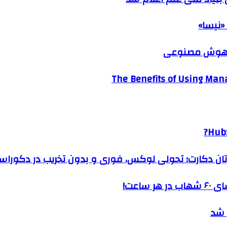
«نیسا»
ک هوش مصنوعی
The Benefits of Using Mana
HubS
رتان دکارت؛ تحولی لوکس، فوری و بدون تخریب در دکوراس
ساعت!
 شد