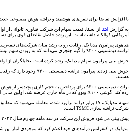
با افزایش تقاضا برای تلفن‌های هوشمند و تراشه هوش مصنوعی جدیدی
به گزارش
ایتنا
آمریکایی کوالکام داشته است. این رشد حاصل تقاضای قوی برای دستگا
هیاهوی پیرامون مدیا تِک، رقابت رو به رشد میان شرکت‌های نیمه‌ر
تراشه دیمنسیتی ۹۳۰۰ را گیم چنجری می‌دانند که به ربودن سهم بیشتر از شرکت کوالکام کمک خواهد کرد.
خوش بینی پیرامون سهام مدیا تِک، رشد کرده است. تحلیلگران از اواخر ژوئیه، برآو
هستند.
تراشه دیمنسیتی ۹۳۰۰ برای پرداختن به حجم‌ کاری
زده کند. گوشی X۱۰۰ ویوو که در ماه جاری عرضه شد، اولین مدلی است که از این تراشه استفاده می‌کند و پس از آن، سری اوپو Find X۷ عرضه خواهد شد.
شرکت تراشه سازی TSMC است.
پیش بینی می‌شود فروش این شرکت در سه ماهه چهارم سال ۲۰۲۳ در مقایسه با مدت مشابه سال گذشته، ۱۴ درصد رشد کند و کاهشی که چهار فصل متوالی داشت را متوقف کند.