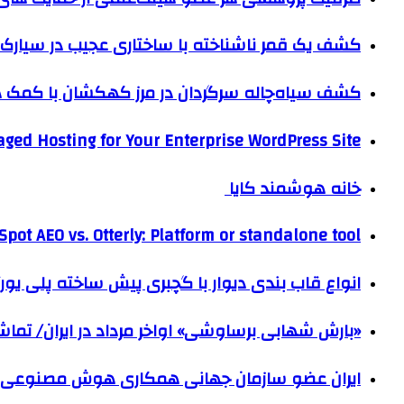
کشف یک قمر ناشناخته با ساختاری عجیب در سیارک 
کشف سیاه‌چاله سرگردان در مرز کهکشان با کم
ged Hosting for Your Enterprise WordPress Site
خانه هوشمند کایا
pot AEO vs. Otterly: Platform or standalone tool?
انواع قاب بندی دیوار با گچبری پیش ساخته پلی یو
«بارش شهابی برساوشی» اواخر مرداد در ایران/ تماشای ۶۰ شهاب در هر 
ایران عضو سازمان جهانی همکاری هوش مصنوعی