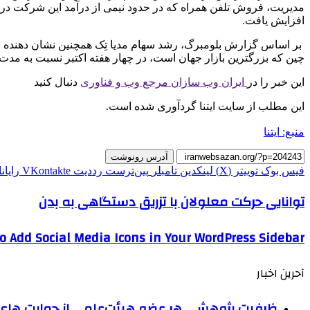
افزایش یافت.
بر اساس گزارش بلومبرگ، رشد سهام مدیا تِک همچنین نشان دهنده ب
چین که بزرگترین بازار جهان است، در چهار هفته اکتبر نسبت به مدت مشابه سال قبل، 
این خبر را در
ایران وب سازان مرجع وب و فناوری
دنبال کنید
این مطلب از سایت ایتنا گردآوری شده است.
منبع: ایتنا
آدرس رونوشت
فیس بوک
توییتر (X)
لینکدین
‫تامبلر
‫پین‌ترست
‫رددیت
‫VKontakte
رایان
توانایی حرکت معلولان با تزریق دستگاهی به بدن
o Add Social Media Icons in Your WordPress Sidebar
آحرین اخبار
ظرفیت پژوهشی هر عضو هیئت‌علمی از حمایت های ب