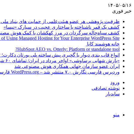
۱۴۰۵/۰۵/۱۶
خبر فوری
ظرفیت پژوهشی هر عضو هیئت‌علمی از حمایت های بنیاد ملی 
کشف یک قمر ناشناخته با ساختاری عجیب در سیارک «نیسا»
کشف سیاه‌چاله سرگردان در مرز کهکشان با کمک هوش مصن
 of Using Managed Hosting for Your Enterprise WordPress Site
خانه هوشمند کایا
HubSpot AEO vs. Otterly: Platform or standalone tool?
انواع قاب بندی دیوار با گچبری پیش ساخته پلی یورتان دکارت
«بارش شهابی برساوشی» اواخر مرداد در ایران/ تماشای ۶۰ شهاب در هر ساعت!
ایران عضو سازمان جهانی همکاری هوش مصنوعی شد
وردپرس فارسی نگارش ۷.۰ منتشر شد – WordPress.org فارسی
ورود
نوشته تصادفی
سایدبار
منو