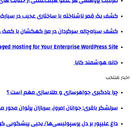
ظرفیت پژوهشی هر عضو هیئت‌علمی از حمایت های ب
کشف یک قمر ناشناخته با ساختاری عجیب در سیارک 
کشف سیاه‌چاله سرگردان در مرز کهکشان با کم
ged Hosting for Your Enterprise WordPress Site
خانه هوشمند کایا
اخبار منتخب
چرا یادگیری جواهرسازی و طلاسازی مهم است ؟
سرلشکر باقری: جوانان امروز، سربازان پرتوان محور 
داغ علیپور بر دل پرسپولیسی‌ها/ یحیی پیشگویی کرد