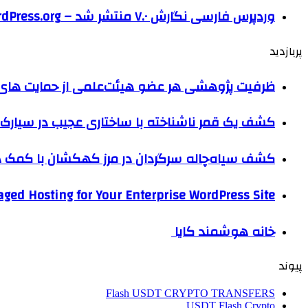
وردپرس فارسی نگارش ۷.۰ منتشر شد – WordPress.org فارسی
پربازدید
ظرفیت پژوهشی هر عضو هیئت‌علمی از حمایت های ب
کشف یک قمر ناشناخته با ساختاری عجیب در سیارک 
کشف سیاه‌چاله سرگردان در مرز کهکشان با کم
ged Hosting for Your Enterprise WordPress Site
خانه هوشمند کایا
پیوند
Flash USDT CRYPTO TRANSFERS
USDT Flash Crypto