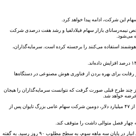
م این شرکت، ادامه پیدا خواهد کرد.
عملکرد بهتری از رشد دو درصدی شاخص نیمه‌رسانای بازار سهام فیلادلفیا و رشد هفت درصدی شرکت
 می‌شود.
شمند استفاده می‌کنند را برجسته کرده است. سرمایه‌گذاران،
یب مستقیم تراشه اسنپ دراگون ۸ جن ۳ کوالکام است. هر دو شرکت در رقابت برای بهره بردن از فناوری هوش مصنوعی در دستگاه‌ها
 آن پس از چند طرح قبلی صورت گرفت که نتوانست سرمایه‌گذاران را هیجان
سهام مدیا تِک، ۱۷ برابر درآمد برآورد شده، معامله می‌شود که مطابق با میانگین پنج ساله این شرکت است. این شرکت با سرمایه بازار بیش از ۴۷ میلیارد دلار، دومین شرکت سهام عامی بزرگ تایوان پس از
مدیا تِک در کنفرانس درآمدهای خود اعلام کرد که موجودی انبار این شرکت، برای پنج فصل متوالی کاهش پیدا کرده است و روزهای موجودی انبار در پایان سه ماهه سوم، به سطح مطلوب ۹۰ روز رسید. به گفته