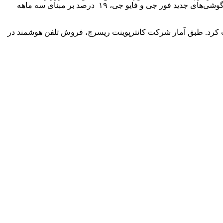
مدیریت، فروش تلفن همراه که در حدود نیمی از درآمد این شرکت در سه ماه منتهی به سپتامبر سهیم بود، به لطف افزایش تقاضا و عرضه گوشی‌های جدید فور جی و فایو جی، ۱۹ درصد بر مبنای سه ماهه
ت کرد. طبق آمار شرکت کانترپوینت ریسرچ، فروش تلفن هوشمند در