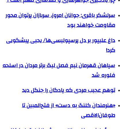
چرا یادگیری جواهرسازی و طلاسازی مهم است ؟
سرلشکر باقری: جوانان امروز، سربازان پرتوان محور
مقاومت خواهند بود
داغ علیپور بر دل پرسپولیسی‌ها/ یحیی پیشگویی
کرد!
سپاهان قهرمان نیم فصل لیگ برتر مردان در اسلحه
فلوره شد
توهم عجیب مردی که پادگان را جنگل دید
«هنرمندان کلنگ به دست» از فتح‌المبین تا
طوفان‌الاقصی