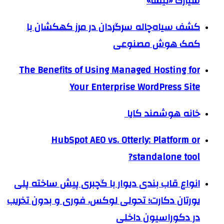
سیارک «نیسا»
کشف سیاه‌چاله سرگردان در مرز کهکشان با
کمک هوش مصنوعی
The Benefits of Using Managed Hosting for
Your Enterprise WordPress Site
خانه هوشمند کایا
HubSpot AEO vs. Otterly: Platform or
standalone tool?
انواع قاب بندی دیوار با گچبری پیش ساخته پلی
یورتان دکارت؛ تحولی لوکس، فوری و بدون تخریب
در دکوراسیون داخلی