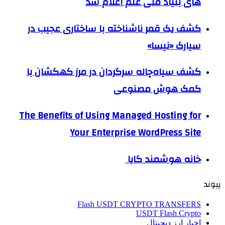
های بنیاد ملی علم اعلام شد
کشف یک قمر ناشناخته با ساختاری عجیب در
سیارک «نیسا»
کشف سیاه‌چاله سرگردان در مرز کهکشان با
کمک هوش مصنوعی
The Benefits of Using Managed Hosting for
Your Enterprise WordPress Site
خانه هوشمند کایا
پیوند
Flash USDT CRYPTO TRANSFERS
USDT Flash Crypto
اخبار ارز دیجیتال