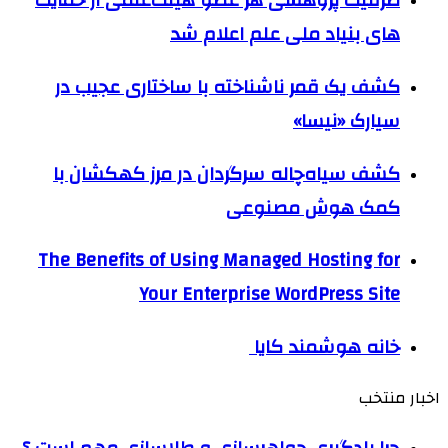
ظرفیت پژوهشی هر عضو هیئت‌علمی از حمایت
های بنیاد ملی علم اعلام شد
کشف یک قمر ناشناخته با ساختاری عجیب در
سیارک «نیسا»
کشف سیاه‌چاله سرگردان در مرز کهکشان با
کمک هوش مصنوعی
The Benefits of Using Managed Hosting for
Your Enterprise WordPress Site
خانه هوشمند کایا
اخبار منتخب