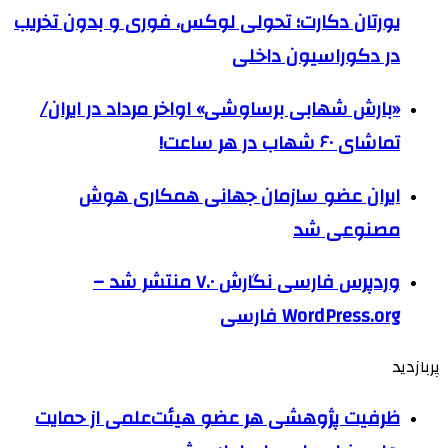
یورتان دکارت؛ تحولی لوکس، فوری و بدون تخریب
در دکوراسیون داخلی
«بارش شهابی برساوشی» اواخر مرداد در ایران/
تماشای ۶۰ شهاب در هر ساعت!
ایران عضو سازمان جهانی همکاری هوش
مصنوعی شد
وردپرس فارسی نگارش ۷.۰ منتشر شد –
WordPress.org فارسی
پربازدید
ظرفیت پژوهشی هر عضو هیئت‌علمی از حمایت