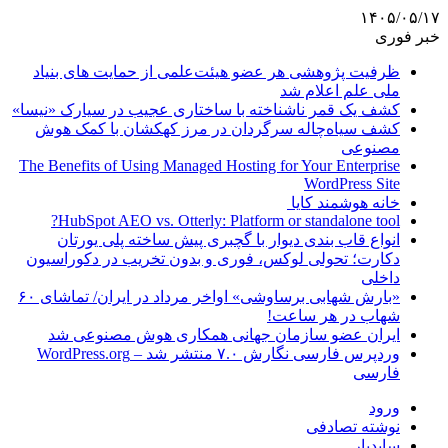
۱۴۰۵/۰۵/۱۷
خبر فوری
ظرفیت پژوهشی هر عضو هیئت‌علمی از حمایت های بنیاد
ملی علم اعلام شد
کشف یک قمر ناشناخته با ساختاری عجیب در سیارک «نیسا»
کشف سیاه‌چاله سرگردان در مرز کهکشان با کمک هوش
مصنوعی
The Benefits of Using Managed Hosting for Your Enterprise
WordPress Site
خانه هوشمند کایا
HubSpot AEO vs. Otterly: Platform or standalone tool?
انواع قاب بندی دیوار با گچبری پیش ساخته پلی یورتان
دکارت؛ تحولی لوکس، فوری و بدون تخریب در دکوراسیون
داخلی
«بارش شهابی برساوشی» اواخر مرداد در ایران/ تماشای ۶۰
شهاب در هر ساعت!
ایران عضو سازمان جهانی همکاری هوش مصنوعی شد
وردپرس فارسی نگارش ۷.۰ منتشر شد – WordPress.org
فارسی
ورود
نوشته تصادفی
سایدبار