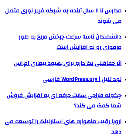
مدارس تا ۲ سال آینده به شبکه فیبر نوری متصل
می شوند
دانشمندان ناسا: سرعت چرخش مریخ به طور
مرموزی رو به افزایش است
اثر حفاظتی یک دارو برای بهبود بیماری ام.اس
لود تنبل | WordPress.org فارسی
چگونه طراحی سایت حرفه ‌ای به افزایش فروش
شما کمک می‌ کند؟
اروپا رقیب ماهواره های استارلینک را توسعه می
دهد