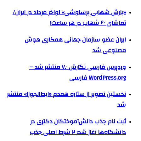
«بارش شهابی برساوشی» اواخر مرداد در ایران/
تماشای ۶۰ شهاب در هر ساعت!
ایران عضو سازمان جهانی همکاری هوش
مصنوعی شد
وردپرس فارسی نگارش ۷.۰ منتشر شد –
WordPress.org فارسی
نخستین تصویر از ستاره همدم «ابط‌الجوزا» منتشر
شد
ثبت نام جذب دانش‌آموختگان دکتری در
دانشگاه‌ها آغاز شد؛ ۲ شرط اصلی جذب