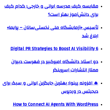
مقایسه کیف مدرسه ایرانی و خارجی؛ کدام کیف
برای دانش‌آموز بهتر است؟
تأسیس «آزمایشگاه ملی نخستی‌سانان – پرایما»
ابلاغ شد
6 Digital PR Strategies to Boost AI Visibility
دو استاد دانشگاه امیرکبیر در فهرست دبیران
ممتاز انتشارات اسپرینگر
🔥 افزونه پینوا؛ بهترین جایگزین ایرانی و سبک برای
دیجیتس در وردپرس
How to Connect AI Agents With WordPress