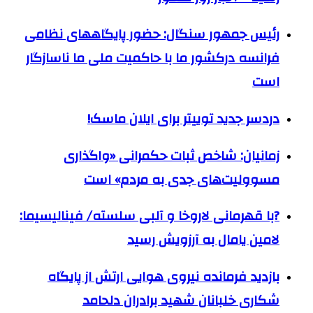
رئیس جمهور سنگال: حضور پایگاههای نظامی
فرانسه درکشور ما با حاکمیت ملی ما ناسازگار
است
دردسر جدید توییتر برای ایلان ماسک!
زمانیان: شاخص ثبات حکمرانی «واگذاری
مسوولیت‌های جدی به مردم» است
?با قهرمانی لاروخا و آلبی سلسته/ فینالیسیما:
لامین یامال به آرزویش رسید
بازدید فرمانده نیروی هوایی ارتش از پایگاه
شکاری خلبانان شهید برادران دلحامد