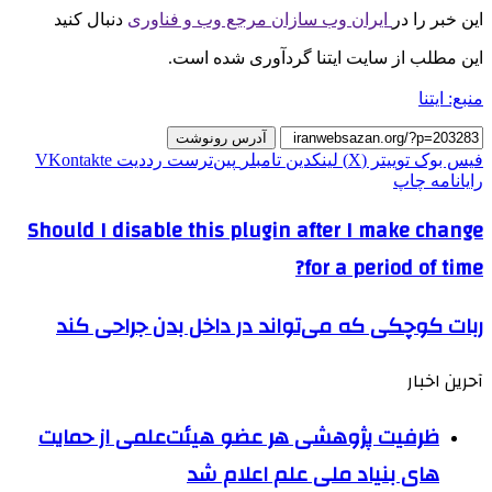
این خبر را در
ایران وب سازان مرجع وب و فناوری
دنبال کنید
این مطلب از سایت ایتنا گردآوری شده است.
منبع: ایتنا
آدرس رونوشت
فیس بوک
توییتر (X)
لینکدین
‫تامبلر
‫پین‌ترست
‫رددیت
‫VKontakte
رایانامه
چاپ
Should I disable this plugin after I make change
for a period of time?
ربات کوچکی که می‌تواند در داخل بدن جراحی کند
آحرین اخبار
ظرفیت پژوهشی هر عضو هیئت‌علمی از حمایت
های بنیاد ملی علم اعلام شد