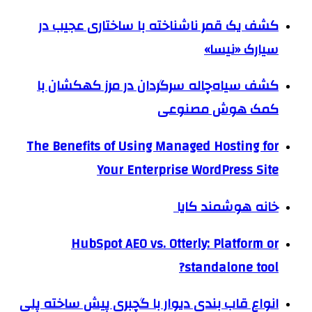
کشف یک قمر ناشناخته با ساختاری عجیب در
سیارک «نیسا»
کشف سیاه‌چاله سرگردان در مرز کهکشان با
کمک هوش مصنوعی
The Benefits of Using Managed Hosting for
Your Enterprise WordPress Site
خانه هوشمند کایا
HubSpot AEO vs. Otterly: Platform or
standalone tool?
انواع قاب بندی دیوار با گچبری پیش ساخته پلی