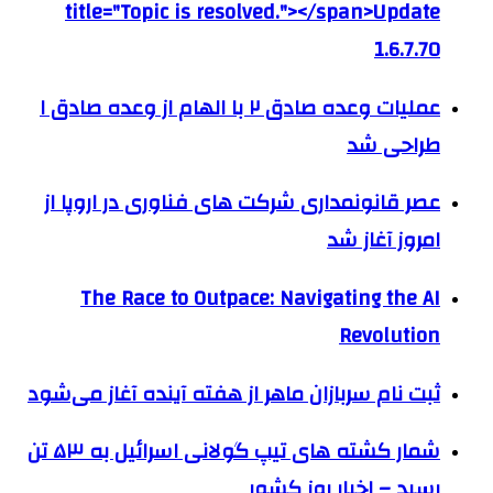
title="Topic is resolved."></span>Update
1.6.7.70
عملیات وعده صادق ۲ با الهام از وعده صادق ۱
طراحی شد
عصر قانونمداری شرکت های فناوری در اروپا از
امروز آغاز شد
The Race to Outpace: Navigating the AI
Revolution
ثبت نام سربازان ماهر از هفته آینده آغاز می‌شود
شمار کشته های تیپ گولانی اسرائیل به ۵۳ تن
رسید – اخبار روز کشور