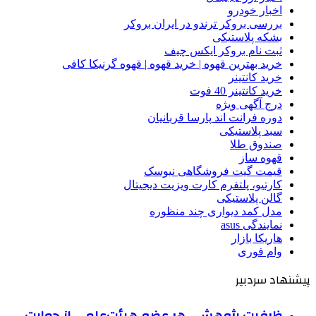
اخبار خودرو
بررسی بروکر ترندو در ایران بروکر
بشکه پلاستیکی
ثبت نام بروکر ایکس چیف
خرید بهترین قهوه | خرید قهوه | قهوه گرنیکا کافی
خرید کانتینر
خرید کانتینر 40 فوت
درج آگهی ویژه
دوره فرانت اند پارسا قربانیان
سبد پلاستیکی
صندوق طلا
قهوه ساز
قیمت گیت فروشگاهی نیوسک
کارتیو، پلتفرم کارت ویزیت دیجیتال
گالن پلاستیکی
مدل کمد دیواری چند منظوره
نمایندگی asus
هاریکا بازار
وام فوری
پیشنهاد سردبیر