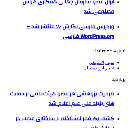
ایران عضو سازمان جهانی همکاری هوش
مصنوعی شد
وردپرس فارسی نگارش ۷.۰ منتشر شد –
WordPress.org فارسی
فوتر همه صفحات
سبد پلاستیکی
اخبار ارز دیجیتال
پربازدید
ظرفیت پژوهشی هر عضو هیئت‌علمی از حمایت
های بنیاد ملی علم اعلام شد
کشف یک قمر ناشناخته با ساختاری عجیب در