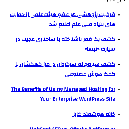
ظرفیت پژوهشی هر عضو هیئت‌علمی از حمایت
های بنیاد ملی علم اعلام شد
کشف یک قمر ناشناخته با ساختاری عجیب در
سیارک «نیسا»
کشف سیاه‌چاله سرگردان در مرز کهکشان با
کمک هوش مصنوعی
The Benefits of Using Managed Hosting for
Your Enterprise WordPress Site
خانه هوشمند کایا