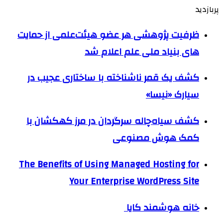
پربازدید
ظرفیت پژوهشی هر عضو هیئت‌علمی از حمایت
های بنیاد ملی علم اعلام شد
کشف یک قمر ناشناخته با ساختاری عجیب در
سیارک «نیسا»
کشف سیاه‌چاله سرگردان در مرز کهکشان با
کمک هوش مصنوعی
The Benefits of Using Managed Hosting for
Your Enterprise WordPress Site
خانه هوشمند کایا