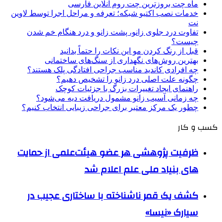
ماه چت بروزترین چت روم آنلاین فارسی
خدمات نصب اکتیو شبکه؛ تعرفه و مراحل اجرا توسط لاوین
نت
تفاوت درد جلوی زانو، پشت زانو و درد هنگام خم شدن
چیست؟
قبل از رنگ کردن مو این نکات را حتماً بدانید
بهترین روش‌های نگهداری از سنگ‌های ساختمانی
چه افرادی کاندید مناسب جراحی افتادگی پلک هستند؟
چگونه علت اصلی درد زانو را تشخیص دهیم؟
راهنمای ایجاد تغییرات بزرگ با جزئیات کوچک
چه زمانی آسیب زانو مشمول دریافت دیه می‌شود؟
چطور یک مرکز معتبر برای جراحی زیبایی انتخاب کنیم؟
کسب و کار
ظرفیت پژوهشی هر عضو هیئت‌علمی از حمایت
های بنیاد ملی علم اعلام شد
کشف یک قمر ناشناخته با ساختاری عجیب در
سیارک «نیسا»