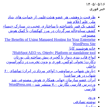
۱۴۰۵/۰۵/۱۶
خبر فوری
ظرفیت پژوهشی هر عضو هیئت‌علمی از حمایت های بنیاد
ملی علم اعلام شد
کشف یک قمر ناشناخته با ساختاری عجیب در سیارک «نیسا»
کشف سیاه‌چاله سرگردان در مرز کهکشان با کمک هوش
مصنوعی
The Benefits of Using Managed Hosting for Your Enterprise
WordPress Site
خانه هوشمند کایا
HubSpot AEO vs. Otterly: Platform or standalone tool?
انواع قاب بندی دیوار با گچبری پیش ساخته پلی یورتان
دکارت؛ تحولی لوکس، فوری و بدون تخریب در دکوراسیون
داخلی
«بارش شهابی برساوشی» اواخر مرداد در ایران/ تماشای ۶۰
شهاب در هر ساعت!
ایران عضو سازمان جهانی همکاری هوش مصنوعی شد
وردپرس فارسی نگارش ۷.۰ منتشر شد – WordPress.org
فارسی
ورود
نوشته تصادفی
سایدبار