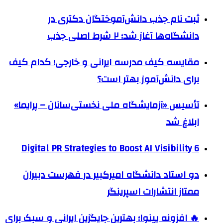
ثبت نام جذب دانش‌آموختگان دکتری در
دانشگاه‌ها آغاز شد؛ ۲ شرط اصلی جذب
مقایسه کیف مدرسه ایرانی و خارجی؛ کدام کیف
برای دانش‌آموز بهتر است؟
تأسیس «آزمایشگاه ملی نخستی‌سانان – پرایما»
ابلاغ شد
6 Digital PR Strategies to Boost AI Visibility
دو استاد دانشگاه امیرکبیر در فهرست دبیران
ممتاز انتشارات اسپرینگر
🔥 افزونه پینوا؛ بهترین جایگزین ایرانی و سبک برای