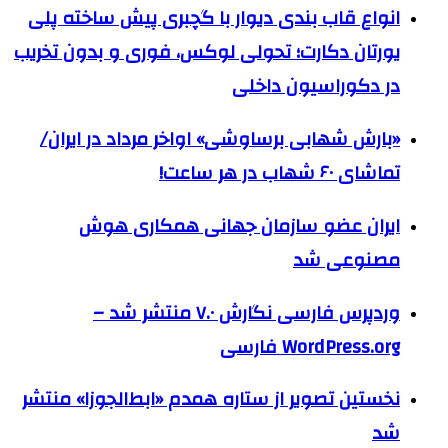
انواع قاب بندی دیوار با گچبری پیش ساخته پلی
یورتان دکارت؛ تحولی لوکس، فوری و بدون تخریب
در دکوراسیون داخلی
«بارش شهابی برساوشی» اواخر مرداد در ایران/
تماشای ۶۰ شهاب در هر ساعت!
ایران عضو سازمان جهانی همکاری هوش
مصنوعی شد
وردپرس فارسی نگارش ۷.۰ منتشر شد –
WordPress.org فارسی
نخستین تصویر از ستاره همدم «ابط‌الجوزا» منتشر
شد