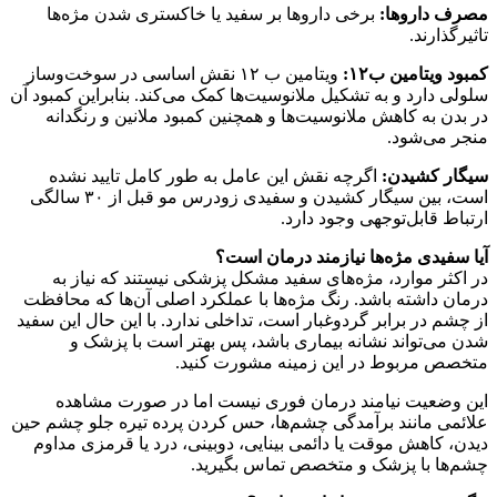
مصرف داروها‌:
برخی داروها بر سفید یا خاکستری شدن مژه‌ها
تاثیر‌گذارند.
کمبود ویتامین ب۱۲:
ویتامین ب ۱۲ نقش اساسی در سوخت‌وساز
سلولی دارد و به تشکیل ملانوسیت‌ها کمک می‌کند. بنابراین کمبود آن
در بدن به کاهش ملانوسیت‌ها و همچنین کمبود ملانین و رنگدانه
منجر می‌شود.
سیگار کشیدن‌:
اگرچه نقش این عامل به طور کامل تایید نشده
است، بین سیگار کشیدن و سفیدی زودرس مو قبل از ۳۰ سالگی
ارتباط قابل‌توجهی وجود دارد.
آیا سفیدی مژه‌ها نیازمند درمان است؟
در اکثر موارد، مژه‌های سفید مشکل پزشکی نیستند که نیاز به
درمان داشته باشد. رنگ مژه‌ها با عملکرد اصلی آن‌ها که محافظت
از چشم در برابر گردوغبار است، تداخلی ندارد. با این حال این سفید‌
شدن می‌تواند نشانه بیماری باشد، پس بهتر است با پزشک و
متخصص مربوط در این زمینه مشورت کنید.
این وضعیت نیامند درمان فوری نیست اما در صورت مشاهده
علائمی مانند برآمدگی چشم‌ها، حس کردن پرده تیره جلو چشم‌ حین
دیدن، کاهش موقت یا دائمی بینایی، دوبینی، درد یا قرمزی مداوم
چشم‌ها با پزشک و متخصص تماس بگیرید.