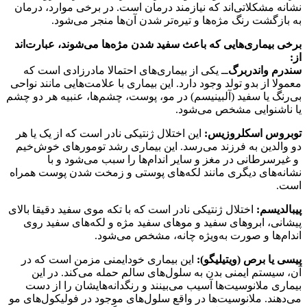
نشانه مشکلاتی‌اند که نیازمند درمان است. در برخی موارد، درمان
به بازگشت رنگ مژه‌ها و تیره‌تر شدن آن‌ها منجر می‌شود.
برخی بیماری‌هایی که باعث سفید شدن مژه‌ها می‌شوند، عبارت‌اند
از:
سندرم واندربرگ‌
ــ یکی از بیماری‌های احتمالا مادرزادی است که
معمولا از بدو تولد وجود دارد. این بیماری با علامت‌هایی مانند نواحی
بی‌رنگ یا سفید (آلبینیسم) در مو، پوست، چشم‌ها، عنبیه هر دو چشم
یا ناشنوایی مشخص می‌شود.
توبروس اسکلروزیس‌:
این اختلال ژنتیکی نادر است که از یک یا هر
دو والدین به فرزند می‌رسد. این بیماری رشد تومورهای خوش‌خیم
و غیرسرطانی در مغز و سایر اندام‌ها را سبب می‌شود و با
نشانه‌های دیگری مانند لکه‌های پوستی و زمخت شدن پوست همراه
است.
پیبالدیسم‌:
اختلال ژنتیکی نادر است که با تکه موی سفید دقیقا بالای
پیشانی، ابروهای سفید و موهای سفید مژه و لکه‌های سفید روی
اندام‌ها و صورت به‌ویژه چانه، مشخص می‌شود.
پیسی یا برص (ویتیلیگو‌):
این بیماری خودایمنی مزمن است که در
آن، سیستم ایمنی بدن به سلول‌های سالم حمله می‌کند. در این
بیماری ملانوسیت‌ها آسیب می‌بینند و رنگدانه‌هایشان را از دست
می‌دهند. ملانوسیت‌ها در واقع سلول‌های موجود در فولیکول‌های مو