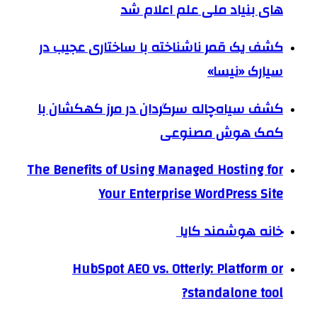
های بنیاد ملی علم اعلام شد
کشف یک قمر ناشناخته با ساختاری عجیب در
سیارک «نیسا»
کشف سیاه‌چاله سرگردان در مرز کهکشان با
کمک هوش مصنوعی
The Benefits of Using Managed Hosting for
Your Enterprise WordPress Site
خانه هوشمند کایا
HubSpot AEO vs. Otterly: Platform or
standalone tool?