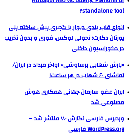
HubSpot AEO vs. Otterly: Platform or
standalone tool?
انواع قاب بندی دیوار با گچبری پیش ساخته پلی
یورتان دکارت؛ تحولی لوکس، فوری و بدون تخریب
در دکوراسیون داخلی
«بارش شهابی برساوشی» اواخر مرداد در ایران/
تماشای ۶۰ شهاب در هر ساعت!
ایران عضو سازمان جهانی همکاری هوش
مصنوعی شد
وردپرس فارسی نگارش ۷.۰ منتشر شد –
WordPress.org فارسی