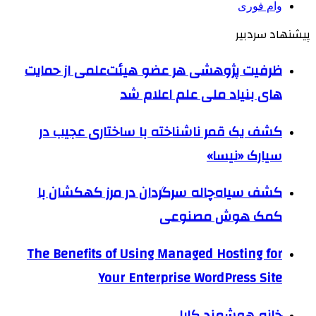
وام فوری
پیشنهاد سردبیر
ظرفیت پژوهشی هر عضو هیئت‌علمی از حمایت
های بنیاد ملی علم اعلام شد
کشف یک قمر ناشناخته با ساختاری عجیب در
سیارک «نیسا»
کشف سیاه‌چاله سرگردان در مرز کهکشان با
کمک هوش مصنوعی
The Benefits of Using Managed Hosting for
Your Enterprise WordPress Site
خانه هوشمند کایا