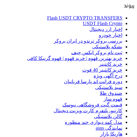
پیوند
Flash USDT CRYPTO TRANSFERS
USDT Flash Crypto
اخبار ارز دیجیتال
اخبار خودرو
بررسی بروکر ترندو در ایران بروکر
بشکه پلاستیکی
ثبت نام بروکر ایکس چیف
خرید بهترین قهوه | خرید قهوه | قهوه گرنیکا کافی
خرید کانتینر
خرید کانتینر 40 فوت
درج آگهی ویژه
دوره فرانت اند پارسا قربانیان
سبد پلاستیکی
صندوق طلا
قهوه ساز
قیمت گیت فروشگاهی نیوسک
کارتیو، پلتفرم کارت ویزیت دیجیتال
گالن پلاستیکی
مدل کمد دیواری چند منظوره
نمایندگی asus
هاریکا بازار