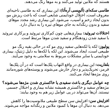
هستند که ملانین تولید می‌کنند و به موها رنگ می‌دهند.
طاسی سکه‌ای (آلوپسی آره‌آتا‌):
این بیماری که به طاسی ناحیه‌ای
معروف است، اختلال خودایمنی شایعی است که باعث ریزش مو،
بدون ایجاد زخم و آسیب، می‌شود. این بیماری رشد مجدد موهای
سفید و بدون رنگدانه به جای موهای تیره را به دنبال دارد.
اختلالات تیروئید‌:
بیماری‌هایی چون کم‌کاری تیروئید و پرکاری تیروئید
با سفید شدن زودهنگام و سفید شدن موها مرتبط است.
پولیوز:
لکه یا لکه‌هایی سفید روی مو که در حالی بقیه رنگ مو
طبیعی است، ایجاد می‌شوند. این لکه یا لکه‌ها به دلیل ژنتیک، بیماری
خود‌ایمنی یا سایر مشکلات مربوط به سلامتی به وجود می‌آیند.
بلفاریت:
این بیماری در واقع التهاب پلک‌ها است که در آن پلک‌ها
قرمز، تحریک‌پذیر و دچار خارش می‌شوند و پوسته‌های شوره‌مانند
روی مژه‌ها ایجاد می‌کنند.
چه عوامل دیگری باعث سفیدی یا خاکستری شدن مژه‌ها می‌شوند؟
مژه‌های سفید و خاکستری همیشه نشانه بیماری و اختلال جسمی
نیستند. آن‌ها می‌تواند در پی عوامل زیر هم به وجود بیایند:
افزایش سن‌:
افزایش سن سطح طبیعی ملانوسیت‌ها را کاهش
می‌دهد. به دنبال آن موها با کمبود ملانین و رنگدانه مواجه می‌شوند.